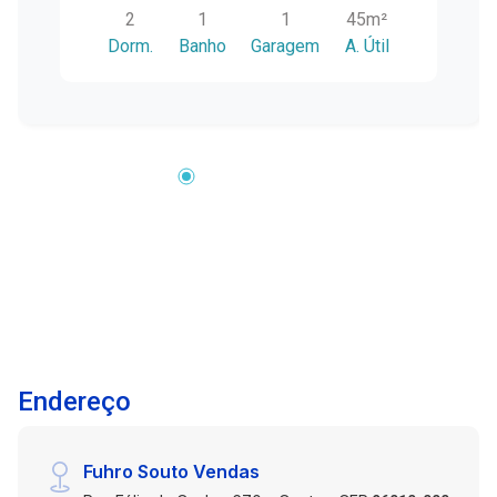
2
1
1
45m²
é ideal para quem deseja personalizar cada
Dorm.
Banho
Garagem
A. Útil
detalhe do seu novo lar. Importante: as fotos
apresentam o apartamento mobiliado, porém o
imóvel será entregue vazio, pronto para você
decorar do seu jeito. Características do imóvel:
2 dormitórios bem ventilados. Sala de estar
aconchegante. Cozinha integrada,
proporcionando praticidade no dia a dia. Área de
serviço e banheiro funcionais. Ambientes com
boa iluminação natural. Planta bem distribuída,
garantindo conforto e aproveitamento dos
espaços. Localização privilegiada: Situado no
Condomínio Home Club 2, o imóvel está
próximo a pontos importantes da região, como a
Endereço
Fasolo Pizzaria e Lancheria, Igreja Quadrangular
da Tablada e Escola Nossa Senhora das Dores.
Uma localização que oferece conveniência, fácil
Fuhro Souto Vendas
acesso a serviços e praticidade para o dia a dia.