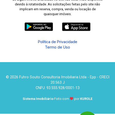
devido à rotatividade. As solicitações feitas pelo site não
implicam em reserva, compra, venda ou locação de
quaisquer imóveis.
Política de Privacidade
Termo de Uso
© 2026 Fuhro Souto Consultoria Imobiliaria Ltda - Epp - CRECI
20.563 J
CNPJ: 93.555.928/0001-13
Sistema Imobiliário
Feito com
por
KUROLE