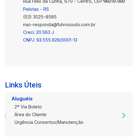
Rua Félix da Cunha, 670 - Centro, CEP:
Agende sua visita: Essa é a oportunidade de
96010-000
morar em um condomínio organizado e em um
Pelotas - RS
apartamento que você pode deixar com a sua
(53) 3025-8585
identidade. Entre em contato e venha conhecer
nao-responda@fuhrosouto.com.br
de perto!
Creci: 20.563 J
CNPJ: 93.555.928/0001-13
Links Úteis
Aluguéis
2º Via Boleto
Área do Cliente
Urgência Consertos/Manutenção