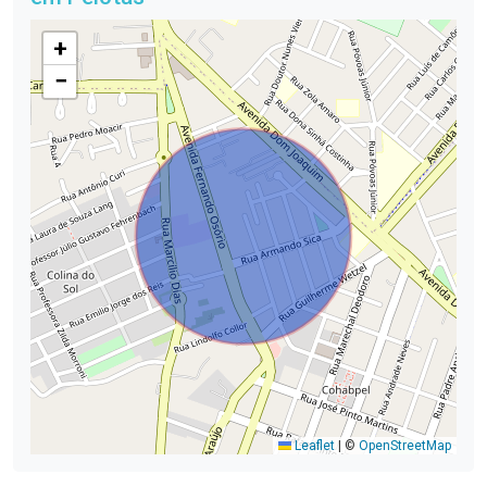
+
−
Leaflet
|
©
OpenStreetMap