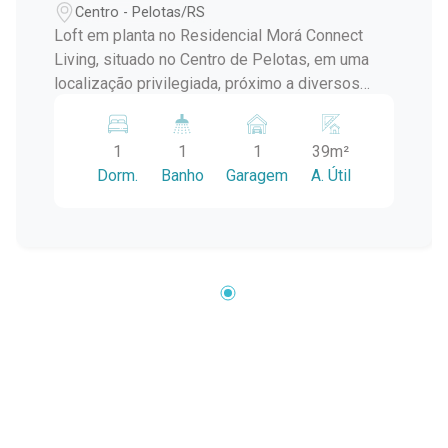
Centro - Pelotas/RS
Loft em planta no Residencial Morá Connect
Living, situado no Centro de Pelotas, em uma
localização privilegiada, próximo a diversos
pontos de interesse e conveniências. Ideal para
quem busca um espaço moderno e funcional em
1
1
1
39m²
uma área central. Ambiente agradável com
Dorm.
Banho
Garagem
A. Útil
diversas lojas no saguão do prédio. Excelente
localização, facilitando o acesso a comércios,
serviços e lazer. Aproveite a oportunidade de
investir em um imóvel com alto potencial de
valorização!