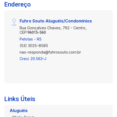
Endereço
disposição para ajudá-lo(a) no que for
necessário. * Vaga de Garagem Opcional: Por
um adicional de R$250,00, você pode garantir
Fuhro Souto Aluguéis/Condomínios
sua vaga de estacionamento.
Rua Gonçalves Chaves, 762 - Centro,
CEP:
96015-560
Pelotas - RS
(53) 3025-8585
nao-responda@fuhrosouto.com.br
Creci: 20.563-J
Links Úteis
Aluguéis