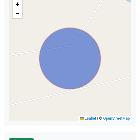
+
−
Leaflet
|
©
OpenStreetMap