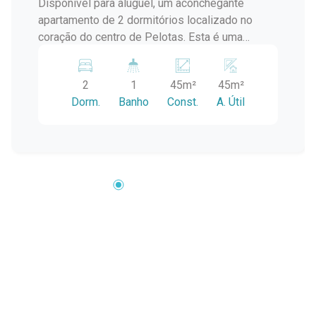
Disponível para aluguel, um aconchegante
apartamento de 2 dormitórios localizado no
coração do centro de Pelotas. Esta é uma
excelente oportunidade para quem busca morar
em um local conveniente, próximo a todas as
2
1
45m²
45m²
comodidades que a cidade tem a oferecer. O
Dorm.
Banho
Const.
A. Útil
apartamento está situado no centro de Pelotas,
próximo a uma ampla gama de serviços,
comércios, restaurantes, cafés, supermercados
e bancos. A região é conhecida por sua vida
cultural vibrante e histórica, com fácil acesso a
pontos turísticos, museus e teatros. Além disso,
há diversas opções de transporte público nas
proximidades, facilitando o deslocamento pela
cidade. Se você está em busca de um
apartamento aconchegante e bem localizado no
centro de Pelotas, não perca esta oportunidade.
Entre em contato conosco para agendar uma
visita ou obter mais informações. Estamos à