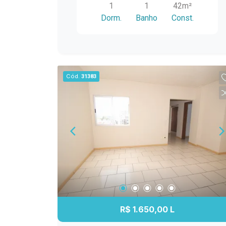
1
1
42m²
Dorm.
Banho
Const.
Cód.
31383
R$ 1.650,00 L