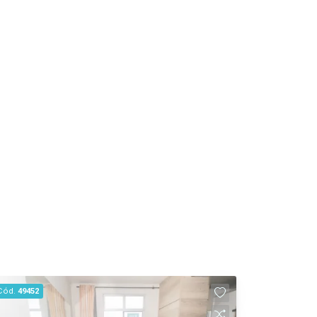
Cód.
49452