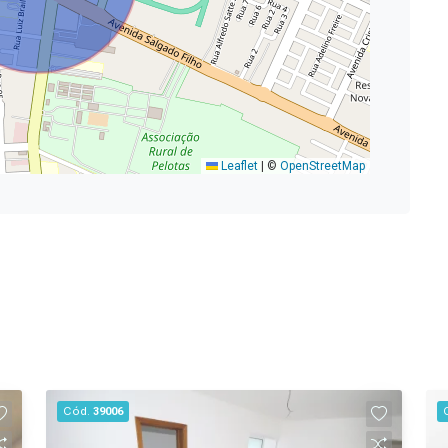
Leaflet
|
©
OpenStreetMap
Cód.
39006