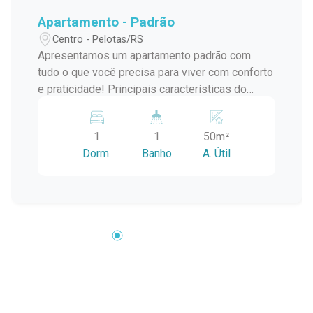
Apartamento - Padrão
Centro - Pelotas/RS
Apresentamos um apartamento padrão com
tudo o que você precisa para viver com conforto
e praticidade! Principais características do
apartamento: Sala aconchegante, perfeita para
momentos de relaxamento. Cozinha funcional,
1
1
50m²
ideal para preparar refeições deliciosas. Área
Dorm.
Banho
A. Útil
de serviço prática e conveniente. Um dormitório
confortável, oferecendo privacidade e descanso
tranquilo. Banheiro com box de vidro,
proporcionando elegância e modernidade. Este
apartamento oferece um ambiente agradável
para você desfrutar de seu espaço pessoal.
Agende uma visita hoje mesmo. Venha conhecer
pessoalmente este apartamento que combina
conforto, estilo e praticidade! Seu novo lar
espera por você! Não perca essa oportunidade!