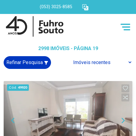
(053) 3025-8585
2998 IMÓVEIS - PÁGINA 19
Refinar Pesquisa
Cód.
49920