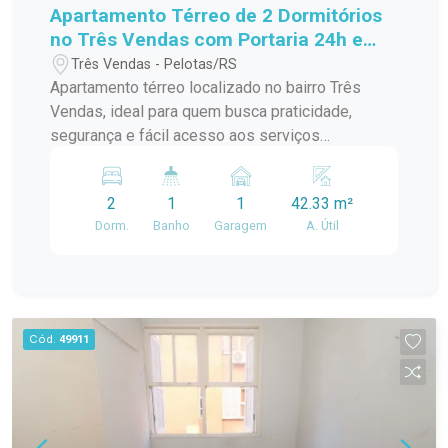
Apartamento Térreo de 2 Dormitórios
no Três Vendas com Portaria 24h e
Excelente Localização
Três Vendas - Pelotas/RS
Apartamento térreo localizado no bairro Três
Vendas, ideal para quem busca praticidade,
segurança e fácil acesso aos serviços
essenciais do dia a dia. Com ambientes
funcionais e boa distribuição interna, o imóvel
2
1
1
42.33 m²
oferece conforto para a rotina familiar em um
Dorm.
Banho
Garagem
A. Útil
condomínio com estrutura de lazer e segurança.
O condomínio Par Paraíso está em uma região
com ótima localização, próximo ao Supermercado
Treichel e ao restaurante Schwartz Container,
facilitando o acesso a comércios, alimentação e
Cód.
49911
demais conveniências da região. A localização
proporciona praticidade para deslocamentos e
maior comodidade no cotidiano. Descrição do
imóvel: Com 42,33m² de área privativa, o
apartamento está localizado no térreo, trazendo