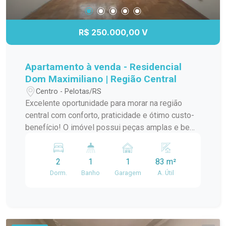
informações e agende sua visita!
R$ 250.000,00 V
Apartamento à venda - Residencial
Dom Maximiliano | Região Central
Centro - Pelotas/RS
Excelente oportunidade para morar na região
central com conforto, praticidade e ótimo custo-
benefício! O imóvel possui peças amplas e bem
distribuídas, oferecendo conforto e
funcionalidade para toda a família. Características
2
1
1
83 m²
do apartamento: 2 dormitórios 1 banheiro
Dorm.
Banho
Garagem
A. Útil
Banheiro auxiliar Quarto auxiliar, ideal para
escritório ou home office Sala de estar ampla e
aconchegante Área de serviço Dependência
auxiliar Box de vidro Vaga de garagem
Diferenciais: Peças grandes e bem iluminadas