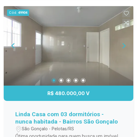
Ideal para quem busca um ambiente elegante,
aconchegante e pronto para morar. Localização
Cód.
49904
privilegiada, próxima a comércios, serviços e
facilidades do dia a dia. Entre em contato para
mais informações e agende uma visita. Seu novo
apartamento espera por você!
R$ 480.000,00 V
Linda Casa com 03 dormitórios -
nunca habitada - Bairros São Gonçalo
São Gonçalo - Pelotas/RS
Ótima oportunidade para quem busca um imóvel