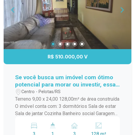
R$ 510.000,00 V
Se você busca um imóvel com ótimo
potencial para morar ou investir, essa
é a opção ideal
Centro - Pelotas/RS
Terreno 9,00 x 24,00 128,00m² de área construída
O imóvel conta com: 3 dormitórios Sala de estar
Sala de jantar Cozinha Banheiro social Garagem
para 3 carros Casa térrea perfeita para quem
deseja reformar e personalizar ao seu gosto ou
3
1
3
128 m²