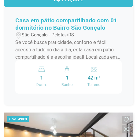
e elegância, em um dos bairros mais valorizados
da cidade. #altopadrao#
Casa em pátio compartilhado com 01
dormitório no Bairro São Gonçalo
São Gonçalo - Pelotas/RS
Se você busca praticidade, conforto e fácil
acesso a tudo no dia a dia, esta casa em pátio
compartilhado é a escolha ideal! Localizada em
uma região estratégica, próxima à Av. JK de
Oliveira, parada de ônibus e comércios, oferece
1
1
42 m²
comodidade e mobilidade para sua rotina.
Dorm.
Banho
Terreno
Características do imóvel: 1 dormitório
confortável e bem iluminado. Sala aconchegante
para seus momentos de descanso. Cozinha
funcional com bancada Banheiro prático com box
em vidro. Localização privilegiada: Situada na
Cód.
49891
João da Silva Silveira, com fácil acesso à
Avenida JK de Oliveira, próximo as paradas de