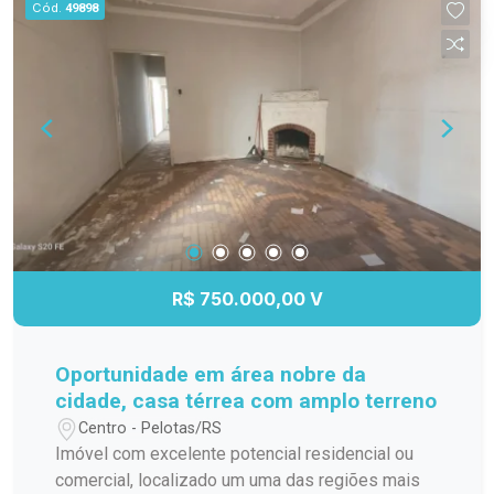
Cód.
49898
Condomínio de baixo custo Região central, com
fácil acesso a comércio, escolas e serviços
Estrutura do condomínio: Cerca elétrica Interfone
Portão eletrônico Pátio coletivo Churrasqueira
Ideal para quem busca espaço, segurança e
praticidade em uma excelente localização. Entre
em contato para mais informações e agende sua
visita!
R$ 750.000,00 V
Oportunidade em área nobre da
cidade, casa térrea com amplo terreno
Centro - Pelotas/RS
Imóvel com excelente potencial residencial ou
comercial, localizado um uma das regiões mais