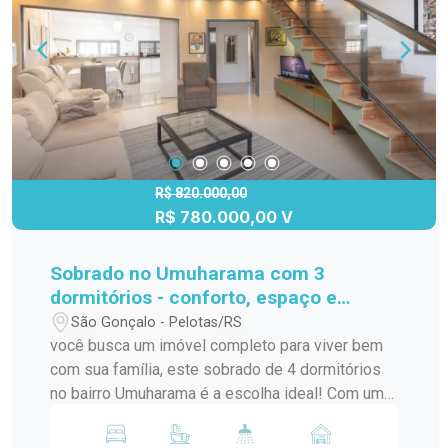
ônibus, garantindo praticidade no seu dia a dia.
Entre em contato agora mesmo e agende uma
visita para conhecer este imóvel!
R$ 820.000,00
R$ 780.000,00 V
Sobrado no Umuharama com 3
dormitórios - conforto, espaço e
excelente oportunidade!
São Gonçalo - Pelotas/RS
você busca um imóvel completo para viver bem
com sua família, este sobrado de 4 dormitórios
no bairro Umuharama é a escolha ideal! Com uma
planta bem distribuída, o imóvel oferece uma sala
de estar aconchegante, integrada à sala de jantar,