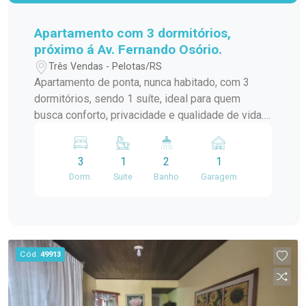
Apartamento com 3 dormitórios,
próximo á Av. Fernando Osório.
Três Vendas - Pelotas/RS
Apartamento de ponta, nunca habitado, com 3
dormitórios, sendo 1 suíte, ideal para quem
busca conforto, privacidade e qualidade de vida.
Destaques do imóvel: 3 dormitórios amplos 1
suíte Sacada com churrasqueira Excelente
3
1
2
1
posição solar e ventilação Apartamento de ponta
Dorm.
Suite
Banho
Garagem
Ambientes bem distribuídos Acabamentos
modernos Localização privilegiada, próximo à Av.
Fernando Osório! Perfeito para morar com
conforto ou investir em um imóvel novo e
valorizado.
Cód.
49913