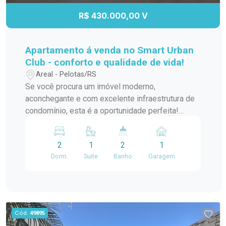
R$ 430.000,00 V
Apartamento á venda no Smart Urban
Club - conforto e qualidade de vida!
Areal - Pelotas/RS
Se você procura um imóvel moderno,
aconchegante e com excelente infraestrutura de
condomínio, esta é a oportunidade perfeita!
Localizado no condomínio Smart Urban, este
lindo apartamento reúne praticidade, segurança e
2
1
2
1
lazer completo para toda a família.
Dorm.
Suite
Banho
Garagem
Características do imóvel: 2 dormitórios, sendo 1
suíte Sala de estar e jantar integradas Cozinha
com móveis sob medida Sacada arejada e ótima
iluminação natural Banheiros modernos Área de
serviço Vaga de garagem Elevador Diferenciais
Cód.
49895
que encantam: Ambientes planejados e bem