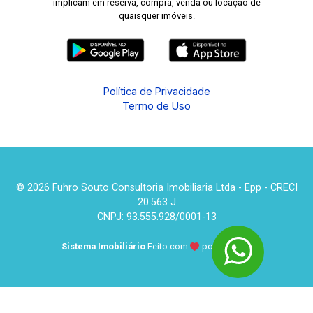
implicam em reserva, compra, venda ou locação de
quaisquer imóveis.
Política de Privacidade
Termo de Uso
© 2026 Fuhro Souto Consultoria Imobiliaria Ltda - Epp - CRECI
20.563 J
CNPJ: 93.555.928/0001-13
Sistema Imobiliário
Feito com
por
KUROLE