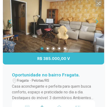
natural. A cozinha conta com área definida para
pia e eletrodomésticos, além de janela que
favorece ventilação direta. Localização
estratégica na Avenida Fernando Osório, no
Parque Paraíso, com parada de ônibus próxima,
facilitando o deslocamento. Nas imediações
você encontra a Escola de Educação Infantil
Amigos do Saber, Krolow Auto Peças e o
Treichel, além de diversos comércios e serviços
que tornam a rotina muito mais prática. Entre em
R$ 385.000,00 V
contato para mais informações e agende sua
visita. Este pode ser o imóvel ideal para você.
Oportunidade no bairro Fragata.
Fragata - Pelotas/RS
Casa aconchegante e perfeita para quem busca
conforto, espaço e praticidade no dia a dia.
Destaques do imóvel: 3 dormitórios Ambientes
amplos e bem iluminados Sala de estar