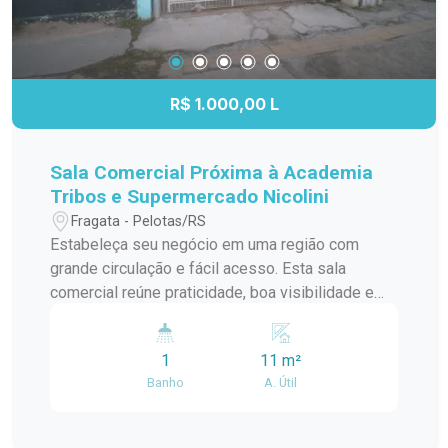
R$ 1.000,00 L
Sala Comercial Próxima à Academia
Tribos e Supermercado Nicolini
Fragata - Pelotas/RS
Estabeleça seu negócio em uma região com
grande circulação e fácil acesso. Esta sala
comercial reúne praticidade, boa visibilidade e
um endereço estratégico, proporcionando um
ambiente ideal para empresas que desejam estar
1
11 m²
próximas de seus clientes e fortalecer sua
Banho
A. Útil
presença comercial. Localização: Localizada na
Avenida Duque de Caxias, a sala está ao lado da
Academia Tribos e próxima ao Supermercado