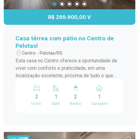
Banheira; Ambientes amplos e bem distribuídos;
Ampla sacada; Hidromassagem; Localizada em
R$ 299.900,00 V
condomínio, oferecendo mais segurança e
tranquilidade. Agende uma visita e venha
conhecer de perto essa incrível oportunidade. Um
Casa térrea com pátio no Centro de
imóvel pensado para quem valoriza conforto,
Pelotas!
espaço e qualidade de vida! #altopadrao#
Centro - Pelotas/RS
Esta casa no Centro oferece a oportunidade de
viver com conforto e praticidade, em uma
localização excelente, próxima de tudo o que
você precisa. Um diferencial importante: a casa
conta com um pátio, algo cada vez mais raro no
2
1
2
1
Centro da cidade! Características do imóvel: 02
Dorm.
Suite
Banho
Garagem
dormitórios, sendo 1 suíte com closet,
proporcionando mais conforto e privacidade. Sala
de estar ampla, com lareira, criando um ambiente
acolhedor e perfeito para relaxar. Cozinha e copa,
com ambientes integrados para maior
Cód.
50288