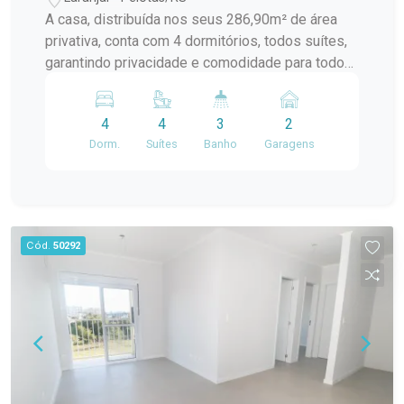
A casa, distribuída nos seus 286,90m² de área
privativa, conta com 4 dormitórios, todos suítes,
garantindo privacidade e comodidade para todos
os moradores. Além disso, possui lavabo,
banheiro de serviço, depósito e uma planta que
4
4
3
2
valoriza a integração dos espaços, a iluminação
Dorm.
Suítes
Banho
Garagens
natural e a excelente posição solar. Nos
acabamentos, o imóvel impressiona: esquadrias
em PVC com persianas motorizadas, vidros
duplos em todas as aberturas, piso aquecido nos
banheiros, revestimentos em porcelanato 90x90
Cód.
50292
de alto padrão e piso vinílico nos dormitórios,
trazendo aconchego e sofisticação na medida
certa. Outro diferencial importante é que a casa já
possui espera para piscina, permitindo que o
futuro morador personalize a área externa e
transforme o espaço em um verdadeiro refúgio
particular. Uma residência completa, moderna e