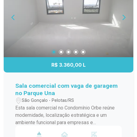
ao Shopping Pelotas, em uma região em
constante valorização e de fácil acesso. O
entorno reúne empresas, serviços, gastronomia e
áreas de lazer, proporcionando mais
conveniência para clientes, colaboradores e
parceiros comerciais. Descrição do imóvel: O
conjunto comercial é composto por duas salas
amplas, que podem ser utilizadas de forma
integrada ou independente, oferecendo excelente
R$ 3.360,00 L
aproveitamento dos espaços e diversas
possibilidades de configuração conforme a
necessidade da atividade exercida. Ambientes: O
Sala comercial com vaga de garagem
imóvel conta com duas salas principais, dois
no Parque Una
banheiros privativos, uma vaga de garagem e
São Gonçalo - Pelotas/RS
amplas aberturas com vista para a cidade e para
Esta sala comercial no Condomínio Orbe reúne
o Parque Una. Uma das salas possui duas janelas
modernidade, localização estratégica e um
amplas, enquanto a outra conta com uma janela e
ambiente funcional para empresas e
uma porta-janela com acesso à sacada,
profissionais que buscam um espaço qualificado
proporcionando ainda mais iluminação natural e