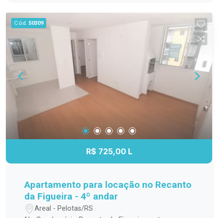
Nicolini e à Avenida Veículos. A região é
conhecida pelo intenso fluxo de pessoas e
Cód.
50309
veículos, oferecendo conveniência e facilidade
de acesso no dia a dia. Descrição do imóvel: Com
um ambiente versátil e de fácil adaptação, a sala
comercial oferece flexibilidade para diferentes
tipos de atividades, permitindo que o espaço
seja organizado de acordo com as necessidades
do seu negócio. Ambientes: sala comercial e
banheiro. Distribuição: espaço funcional, com
layout que facilita a organização do atendimento,
área administrativa ou exposição de produtos.
Funcionalidades: ideal para clínicas, consultórios,
R$ 725,00 L
escritórios, salões de beleza, barbearias,
estúdios, lojas, assistência técnica, ateliês e
diversos outros segmentos comerciais.
Apartamento para locação no Recanto
Diferenciais: Excelente visibilidade para
da Figueira - 4º andar
fortalecer a presença do seu negócio. Espaço
Areal - Pelotas/RS
versátil, com fácil adaptação para diferentes