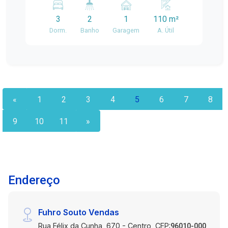
naturalmente Cozinha funcional e pratica
3
2
1
110 m²
Localizado em uma região estratégica,com
Dorm.
Banho
Garagem
A. Útil
fácilacesso a comércios, escolas, transporte
público e áreas de lazer
«
1
2
3
4
5
6
7
8
9
10
11
»
Endereço
Fuhro Souto Vendas
Rua Félix da Cunha, 670 - Centro, CEP:
96010-000