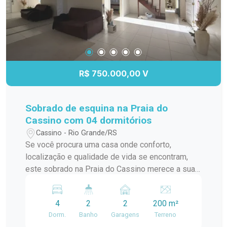
visita para conhecer seu novo apartamento!
R$ 750.000,00 V
Sobrado de esquina na Praia do
Cassino com 04 dormitórios
Cassino - Rio Grande/RS
Se você procura uma casa onde conforto,
localização e qualidade de vida se encontram,
este sobrado na Praia do Cassino merece a sua
atenção. Localizado em uma esquina, em uma
região valorizada e com excelente infraestrutura
4
2
2
200 m²
ao redor, o imóvel recebe ótima incidência de sol
Dorm.
Banho
Garagens
Terreno
durante todo o dia e está próximo de posto de