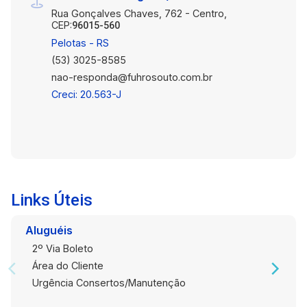
Rua Gonçalves Chaves, 762 - Centro,
CEP:
96015-560
Pelotas - RS
(53) 3025-8585
nao-responda@fuhrosouto.com.br
Creci: 20.563-J
Links Úteis
Aluguéis
2º Via Boleto
Área do Cliente
Urgência Consertos/Manutenção