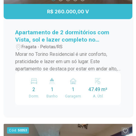
Condomínio seguro e organizado; Localização
estratégica em uma das principais avenidas do
R$ 260.000,00 V
Areal; Próximo ao Shopping Pelotas,
supermercados, farmácias, escolas e diversos
serviços; Fácil acesso ao centro da cidade e à
Apartamento de 2 dormitórios com
Praia do Laranjal. Ideal para quem deseja morar
Vista, sol e lazer completo no
com qualidade de vida ou investir em um imóvel
Residencial Torino.
Fragata - Pelotas/RS
com grande potencial de valorização e locação.
Morar no Torino Residencial é unir conforto,
Agende sua visita e venha conhecer o seu novo
praticidade e lazer em um só lugar. Este
apartamento!
apartamento se destaca por estar em andar alto,
oferecendo excelente iluminação natural, ótima
ventilação e uma vista aberta. A sacada com
2
1
1
47.49 m²
churrasqueira amplia o espaço de convivência,
Dorm.
Banho
Garagem
A. Útil
enquanto o piso flutuante traz mais aconchego e
sofisticação aos ambientes, tornando o imóvel
ideal para quem valoriza qualidade de vida sem
abrir mão da comodidade. Localização:
Localizado no bairro Fragata, em Pelotas, o
Cód.
50353
imóvel está próximo ao Mini Mercado e Açougue