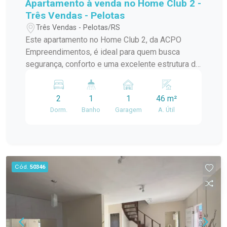
Apartamento à venda no Home Club 2 -
Três Vendas - Pelotas
Três Vendas - Pelotas/RS
Este apartamento no Home Club 2, da ACPO
Empreendimentos, é ideal para quem busca
segurança, conforto e uma excelente estrutura de
lazer para toda a família. O condomínio oferece
espaços pensados para o dia a dia,
2
1
1
46 m²
proporcionando mais qualidade de vida e
Dorm.
Banho
Garagem
A. Útil
praticidade. A ACPO é uma construtora pelotense
com ampla experiência e milhares de unidades
entregues e em construção na região. O imóvel
conta com ambientes bem distribuídos, 2
dormitórios, sala integrada, cozinha, banheiro e
Cód.
50346
vaga de estacionamento. Destaques: Condomínio
clube com áreas de lazer. Segurança e portaria.
Vaga de estacionamento. Financiamento pelo
Minha Casa Minha Vida. Excelente opção para
morar ou investir. Entre em contato e agende uma