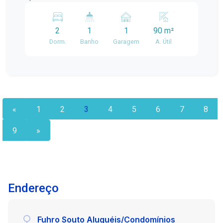
Elia, este imóvel conta com 90 m² de área
privativa, oferecendo ambientes amplos e bem
2
1
1
90 m²
distribuídos para proporcionar mais conforto no
Dorm.
Banho
Garagem
A. Útil
dia a dia. O apartamento dispõe de: 2 dormitórios;
1 banheiro; Sala de estar Cozinha funcional; 1
vaga de garagem. Com uma planta prática e
confortável, o imóvel é ideal para quem procura
qualidade de vida, segurança e uma ótima
localização. Agende sua visita e venha conhecer
«
1
2
3
4
5
6
7
8
este excelente apartamento!
9
»
Endereço
Fuhro Souto Aluguéis/Condomínios