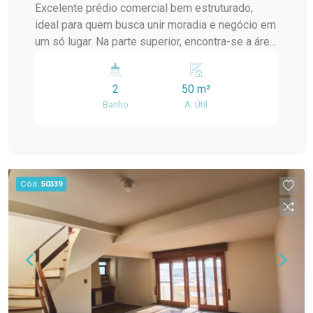
Banheiro equipado com pia, balcão, espelho e
Excelente prédio comercial bem estruturado,
box, oferecendo mais praticidade, organização e
ideal para quem busca unir moradia e negócio em
conforto. Ambientes bem ventilados e com ótima
um só lugar. Na parte superior, encontra-se a área
circulação de ar, garantindo maior conforto aos
residencial composta por 02 dormitórios
moradores. Diferenciais Imóvel sem mobília,
aconchegantes e banheiro funcional, oferecendo
permitindo total liberdade para personalização
2
50 m²
conforto e privacidade para quem deseja residir
dos ambientes. Dois dormitórios. Banheiro com
Banho
A. Útil
no local. Já na parte inferior, está instalada uma
pia, balcão, espelho e box. Excelente iluminação
area projetada para atender clientes com
e ventilação natural. Planta com ótima
praticidade e bom fluxo de atendimento. O
distribuição dos ambientes. Localizado no
espaço conta com balcão de serviço e ambiente
Condomínio Village Center I, em uma região com
para mesas, possuindo tambem lareira,
Cód.
50339
fácil acesso aos principais serviços e comércios
churrasqueira, estacionamento tornando-se um
da cidade. Agende sua visita e venha conhecer
ponto atrativo. Essa é uma excelente
este apartamento. Uma excelente oportunidade
oportunidade para quem deseja investir em um
para quem busca um imóvel funcional,
negócio próprio, com a vantagem de ter a
confortável e bem localizado para morar.
residência integrada ao espaço comercial.