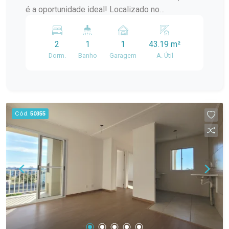
é a oportunidade ideal! Localizado no
Residencial Piazza Toscana, em uma das
principais avenidas do bairro Areal, o imóvel está
2
1
1
43.19 m²
a poucos minutos do Shopping Pelotas e no
Dorm.
Banho
Garagem
A. Útil
caminho para a Praia do Laranjal, proporcionando
praticidade para a rotina e fácil acesso aos
principais pontos da cidade. O apartamento conta
com 2 dormitórios, sala de estar e jantar
integradas, cozinha em conceito aberto, banheiro
Cód.
50355
social e ambientes bem distribuídos, oferecendo
conforto e excelente aproveitamento dos
espaços. A ótima iluminação natural e a
ventilação tornam o ambiente ainda mais
agradável. Destaques do imóvel: 2 dormitórios;
Sala integrada à cozinha; Excelente iluminação e
ventilação natural; Piso laminado na sala e nos
dormitórios; Banheiro com box de vidro; Ar-
condicionado instalado em um dos quartos;