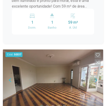
bem iluminado e pronto para morar, esta é uma
excelente oportunidade! Com 59 m² de área
privativa, este imóvel oferece ambientes amplos,
bem distribuídos e totalmente reformado,
1
1
59 m²
proporcionando conforto e praticidade no dia a
Dorm.
Banho
A. Útil
dia. A excelente incidência de luz natural deixa os
espaços ainda mais agradáveis e acolhedores. O
apartamento conta com: 1 dormitório amplo; 1
banheiro; Sala espaçosa; Cozinha funcional;
Ambientes reformados; Excelente iluminação
Cód.
50337
natural. Localizado no Engenho da Pedra, é uma
ótima opção para quem busca um imóvel com
conforto, praticidade e um excelente
aproveitamento dos espaços. Agende uma visita
e venha conhecer este apartamento encantador!