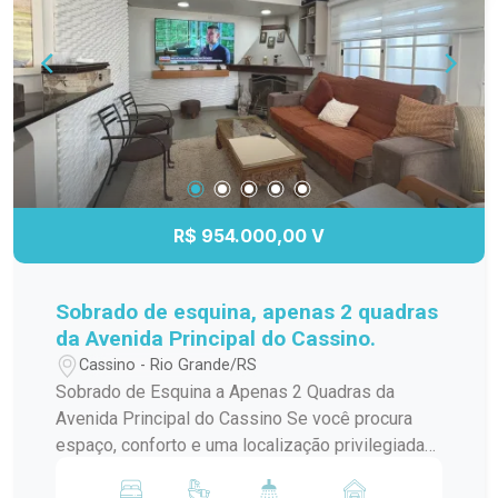
excelente padrão de acabamento. Com entrega
prevista para janeiro de 2027 e possibilidade de
financiamento, esta é a oportunidade de planejar
seu futuro com segurança e conquistar um imóvel
novo. Se você sonha em construir uma nova
história na Praia do Cassino, este pode ser o
momento de dar o primeiro passo. Entre em
contato para conhecer todos os detalhes.
R$ 954.000,00 V
Sobrado de esquina, apenas 2 quadras
da Avenida Principal do Cassino.
Cassino - Rio Grande/RS
Sobrado de Esquina a Apenas 2 Quadras da
Avenida Principal do Cassino Se você procura
espaço, conforto e uma localização privilegiada
para viver ou aproveitar os melhores momentos