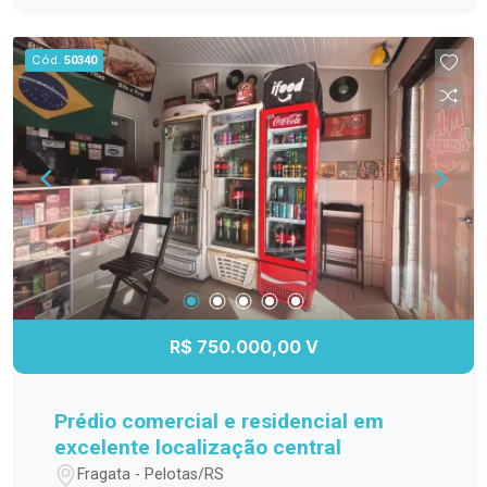
aproveitamento do terreno, ambientes integrados
Localizado no bairro São Gonçalo, o apartamento
e ótima incidência de iluminação natural. Perfil
está em uma região com fácil acesso ao Centro
Cód.
50340
ideal: Perfeita para famílias que desejam morar
de Pelotas e próximo a mercados, farmácias,
em um bairro tranquilo, com amplo espaço interno
escolas, restaurantes, transporte público e
e externo, sem abrir mão de conforto, lazer e
diversos estabelecimentos comerciais. A
praticidade no dia a dia. Agende sua visita e
localização oferece mais comodidade para a
conheça de perto este excelente imóvel.
rotina, reunindo tranquilidade e praticidade em um
só lugar. Descrição do imóvel O apartamento
apresenta uma planta funcional, com ambientes
bem distribuídos, proporcionando conforto e
praticidade para o dia a dia. Sala de estar com
excelente iluminação natural, oferecendo um
ambiente agradável para convivência. Cozinha
R$ 750.000,00 V
funcional, com espaço para armários e
organização, facilitando o preparo das refeições.
Dois dormitórios bem distribuídos, ideais para
Prédio comercial e residencial em
casal, pequenas famílias ou para quem deseja um
excelente localização central
ambiente adicional para estudos ou home office.
Fragata - Pelotas/RS