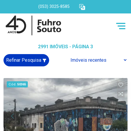
(053) 3025-8585
2991 IMÓVEIS - PÁGINA 3
Refinar Pesquisa
Cód.
50365