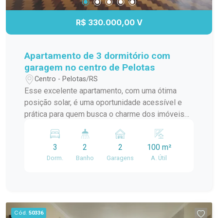
R$ 330.000,00 V
Apartamento de 3 dormitório com
garagem no centro de Pelotas
Centro - Pelotas/RS
Esse excelente apartamento, com uma ótima
posição solar, é uma oportunidade acessível e
prática para quem busca o charme dos imóveis
tradicionais liado ao conforto de peças amplas. O
imóvel dispõe de generosos 100m² de área útil.
3
2
2
100 m²
A planta funcional conta com 3 dormitórios mais
Dorm.
Banho
Garagens
A. Útil
dependência completa com área de serviço, uma
aconchegante sala de estar com acesso a uma
bela sacada e espera para lareira, banheiro social,
além de uma cozinha espaçosa. O ambiente
ganha destaque com o elegante piso em taco de
Cód.
50336