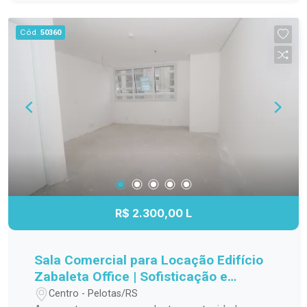
alto fluxo de pessoas e veículos, sendo perfeita
para projetos residenciais, comerciais ou de uso
Cód.
50360
misto, conforme a viabilidade urbanística.
Destaques do imóvel: Localização privilegiada no
Centro de Pelotas; Imóvel de esquina, com
excelente visibilidade; Ideal para reforma total ou
demolição; Grande potencial para incorporação ou
novo empreendimento; Excelente oportunidade
de investimento em uma das regiões mais
valorizadas da cidade. Entre em contato para
mais informações e agende uma visita. Descubra
todo o potencial deste imóvel e transforme este
endereço em um grande investimento.
R$ 2.300,00 L
Sala Comercial para Locação Edifício
Zabaleta Office | Sofisticação e
Localização Estratégica
Centro - Pelotas/RS