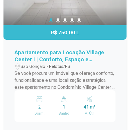
favorecendo a convivência entre a família e os
convidados. Ambientes: A residência dispõe de
três dormitórios com ar-condicionado, sendo um
deles localizado no pavimento superior e com
sacada privativa. São dois banheiros, lavanderia e
R$ 750,00 L
garagem com capacidade para até três veículos.
Distribuição: No pátio dos fundos, o destaque é a
excelente área de lazer, composta por amplo
Apartamento para Locação Village
espaço gramado, piscina de 3x5 metros com
Center I | Conforto, Espaço e
cascata e uma completa área gourmet com
Praticidade no Bairro São Gonçalo
São Gonçalo - Pelotas/RS
churrasqueira e banheiro de apoio, ideal para
Se você procura um imóvel que ofereça conforto,
reunir amigos e familiares com conforto e
funcionalidade e uma localização estratégica,
privacidade. Funcionalidades: Piso laminado e
este apartamento no Condomínio Village Center I
porcelanato, lareira, ar-condicionado nos
é uma excelente escolha. Com ambientes bem
dormitórios, lavanderia, sacada, cozinha
distribuídos, ótima iluminação natural e sem
integrada, armários planejados na cozinha,
2
1
41 m²
mobília, o imóvel permite que você personalize
banheiro e dormitórios, além de aquecimento
Dorm.
Banho
A. Útil
cada espaço de acordo com seu estilo e
elétrico. Diferenciais: Piscina com cascata, ampla
necessidades, tornando-o ideal para quem busca
área gourmet independente, excelente
praticidade e qualidade de vida. Localização