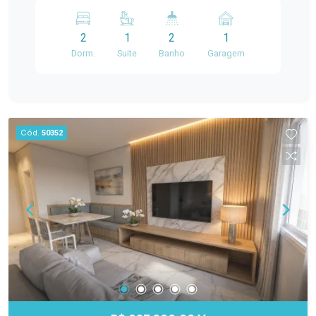
proporciona mais conforto e um excelente
acesso a mercados, farmácias, escolas,
acabamento, o apartamento reúne características
transporte público e diversos comércios. O
que fazem a diferença, como a localização em
2
1
2
1
imóvel oferece ambientes amplos e bem
andar alto, a posição privilegiada na ponta do
Dorm.
Suite
Banho
Garagem
distribuídos, com 2 dormitórios, sendo 1 suíte
bloco, a vista ampla e a excelente ventilação. A
com sacada, proporcionando mais conforto e
sacada com churrasqueira cria um ambiente
privacidade. Conta ainda com sala de estar,
perfeito para reunir família e amigos ou
cozinha, banheiro social, espaço com
aproveitar momentos de descanso. O Torino
churrasqueira e pátio, ideal para aproveitar
Cód.
50352
Residencial oferece infraestrutura completa de
momentos em família e com amigos. Uma
condomínio clube, com elevador, piscinas adulto
excelente oportunidade para quem busca morar
e infantil, salão de festas, sala de jogos,
em uma localização privilegiada, com praticidade
brinquedoteca, playground, quadra esportiva,
no dia a dia e um imóvel pronto para receber sua
quiosques com churrasqueiras, espaço fitness
família. Agende sua visita e venha conhecer seu
ao ar livre, espaço pet, horta coletiva,
novo lar!
chimarródromo e mesa de jogos, proporcionando
mais lazer, conforto e qualidade de vida para
seus moradores. Agende uma visita e venha
conhecer de perto este apartamento, que reúne
conforto, excelente localização e uma estrutura