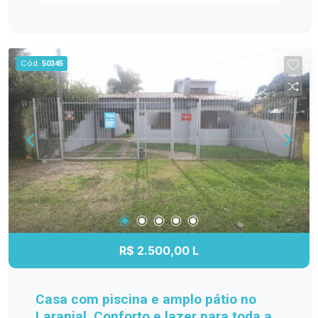
gasolina, ferragem, mercados e tudo o que
facilita a rotina, sem abrir mão da tranquilidade de
morar na praia. Com 04 dormitórios, o sobrado
oferece ambientes amplos e bem distribuídos,
Cód.
50345
ideais para acomodar toda a família ou receber
amigos com conforto. Um dos grandes
destaques é a charmosa peça envidraçada no
segundo pavimento, um espaço aconchegante,
iluminado naturalmente e perfeito para apreciar
um bom chimarrão, ler um livro ou simplesmente
relaxar em qualquer época do ano. A ampla
sacada proporciona uma vista agradável e um
ambiente perfeito para aproveitar o clima da
praia, enquanto o alpendre agrega praticidade,
funcionando também como abrigo para
R$ 2.500,00 L
automóveis. Muito bem conservado, este é um
imóvel que transmite acolhimento desde a
primeira visita e reúne características cada vez
Casa com piscina e amplo pátio no
mais difíceis de encontrar: excelente localização,
Laranjal, Conforto e lazer para toda a