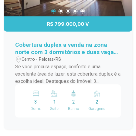
R$ 799.000,00 V
Cobertura duplex a venda na zona
norte com 3 dormitórios e duas vagas
de garagem
Centro - Pelotas/RS
Se você procura espaço, conforto e uma
excelente área de lazer, esta cobertura duplex é a
escolha ideal. Destaques do Imóvel: 3
dormitórios, sendo 1 suíte com closet Sala ampla
e aconchegante com lareira Lavabo Banheiro
3
1
2
2
social Cozinha com moveis planejados No
Dorm.
Suite
Banho
Garagens
pavimento superior você encontra: Dependência
completa com churrasqueira, perfeito para
receber amigos e familiares Amplo terraço, ideal
para momentos de lazer e contemplação. Uma