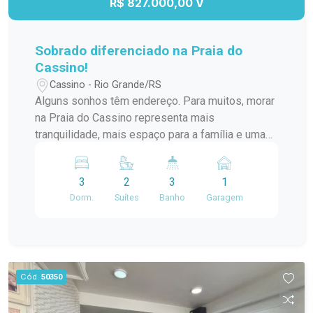
R$ 827.000,00 V
completa para viver bem.
Sobrado diferenciado na Praia do
Cassino!
Cassino - Rio Grande/RS
Alguns sonhos têm endereço. Para muitos, morar
na Praia do Cassino representa mais
tranquilidade, mais espaço para a família e uma
vida com mais qualidade. Esta casa foi pensada
para acompanhar todas as fases da sua história.
3
2
3
1
Um projeto moderno, com ambientes integrados
Dorm.
Suítes
Banho
Garagem
no térreo, garagem, cozinha funcional e área de
serviço. No pavimento superior, são três
dormitórios, sendo uma suíte, além de banheiro
social, proporcionando conforto e privacidade
para toda a família. São 122 m² de área
Cód.
50350
construída em um projeto que valoriza cada
ambiente, unindo funcionalidade, conforto e um