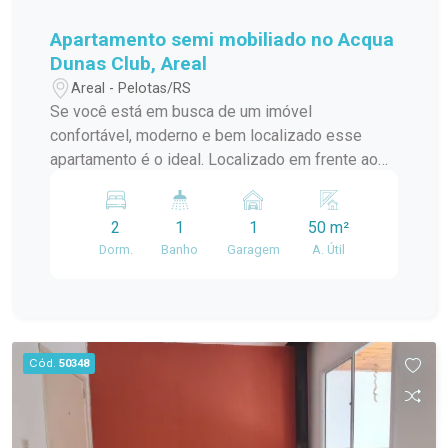
banheiros; Espaço gourmet para
confraternizações; Piscina; Excelente
Apartamento semi mobiliado no Acqua
localização, próxima a comércios, serviços e às
Dunas Club, Areal
principais conveniências da praia. Imóveis com
Areal - Pelotas/RS
essa localização e estrutura são cada vez mais
Se você está em busca de um imóvel
valorizados. Agende sua visita e descubra
confortável, moderno e bem localizado esse
pessoalmente tudo o que este sobrado tem a
apartamento é o ideal. Localizado em frente ao
oferecer.
Dunas Club, oferece tudo oque você precisa para
viver com qualidade e praticidade. São dois
2
1
1
50 m²
dormitórios bem iluminados Sala e cozinha
Dorm.
Banho
Garagem
A. Útil
conjugada, com móveis planejados que oferecem
funcionalidade e elegância Amplo armário
planejado em um dos dormitórios e no outro base
cama box e cabeceira Banheiro com cuba
moderna box de vidro Sacada com churrasqueira
Cód.
50348
Vaga de estacionamento privativa