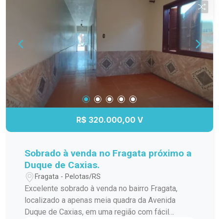
Ludtke e ao leito da Viação Férrea,
proporcionando fácil acesso ao Centro e a
diversos serviços essenciais para o dia a dia.
Descrição do imóvel: Com 47,49 m² de área
privativa, o apartamento possui uma planta
funcional, com ambientes bem distribuídos que
proporcionam conforto e praticidade para toda a
família. Ambientes: Dois dormitórios, sala de
estar integrada, cozinha, banheiro social, sacada
com churrasqueira e uma vaga de garagem.
R$ 320.000,00 V
Distribuição: O imóvel está localizado em andar
alto e na ponta do bloco, garantindo maior
privacidade, excelente circulação de ar e
Sobrado à venda no Fragata próximo a
iluminação natural. Funcionalidades: Piso
Duque de Caxias.
flutuante, sacada com churrasqueira, espera para
Fragata - Pelotas/RS
calefator, elevador e ambientes planejados para
Excelente sobrado à venda no bairro Fragata,
proporcionar praticidade no cotidiano.
localizado a apenas meia quadra da Avenida
Diferenciais: Além do piso flutuante, que
Duque de Caxias, em uma região com fácil