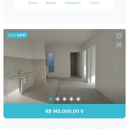
Dorm.
Banho
Garagens
Const.
Cód.
50347
R$ 140.000,00 V