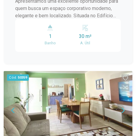
Apresentamos uma excelente oportunidade para
quem busca um espaço corporativo moderno,
elegante e bem localizado. Situada no Edifício
Zabaleta Office, esta sala comercial reúne
qualidade construtiva, acabamento de alto padrão
1
30 m²
e uma localização privilegiada, oferecendo o
Banho
A. Útil
ambiente ideal para o crescimento do seu
negócio. Localização Localizada em uma região
nobre da cidade, a sala proporciona fácil acesso
às principais vias, com excelente infraestrutura
ao redor, facilitando a rotina de clientes,
Cód.
50359
colaboradores e parceiros comerciais. Descrição
do imóvel Com um projeto pensado para atender
diferentes segmentos profissionais, a sala
oferece um ambiente funcional, confortável e
pronto para receber sua empresa. Ambiente
amplo e versátil, permitindo diferentes
configurações de layout. Espaço ideal para
atendimento ao público ou desenvolvimento de