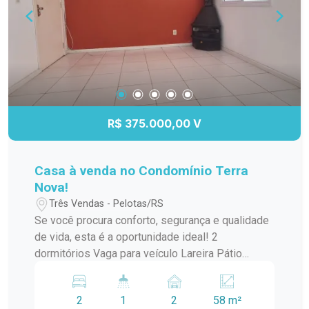
R$ 375.000,00 V
Casa à venda no Condomínio Terra
Nova!
Três Vendas - Pelotas/RS
Se você procura conforto, segurança e qualidade
de vida, esta é a oportunidade ideal! 2
dormitórios Vaga para veículo Lareira Pátio
privativo Condomínio com infraestrutura completa
e segurança para toda a família. Agende sua
2
1
2
58 m²
visita e venha conhecer seu novo lar!