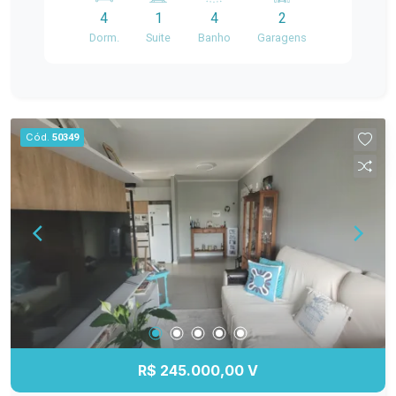
na Praia do Cassino, esta é uma oportunidade
4
1
4
2
que merece a sua atenção. Localizado a apenas
Dorm.
Suite
Banho
Garagens
duas quadras da avenida principal, este
excelente sobrado de esquina reúne praticidade,
ótima incidência solar e ambientes pensados
para quem valoriza qualidade de vida. O imóvel
dispõe de 04 dormitórios, sendo 01 suíte, além
Cód.
50349
de 04 banheiros, oferecendo conforto e
privacidade para toda a família. A posição de
esquina proporciona mais ventilação natural,
excelente iluminação e maior sensação de
amplitude. Na área de lazer, o destaque fica por
conta do espaço gourmet, perfeito para reunir
amigos e familiares em qualquer época do ano,
integrado a uma piscina que torna os dias de
verão ainda mais especiais. Destaques do
imóvel: Apenas 2 quadras da avenida principal do
Cassino; Sobrado de esquina, ensolarado e bem
R$ 245.000,00 V
ventilado; 04 dormitórios, sendo 01 suíte; 04