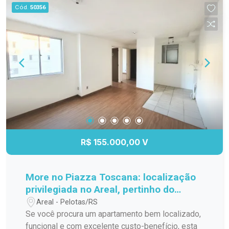
especial, com aquele clima acolhedor que faz
Cód.
50356
você se sentir em casa desde o primeiro
momento. Se você procura um imóvel bonito,
confortável e em uma ótima localização no
Cassino, esta pode ser a oportunidade que
estava esperando. Agende sua visita e venha se
encantar!
R$ 155.000,00 V
More no Piazza Toscana: localização
privilegiada no Areal, pertinho do
Shopping Pelotas!
Areal - Pelotas/RS
Se você procura um apartamento bem localizado,
funcional e com excelente custo-benefício, esta