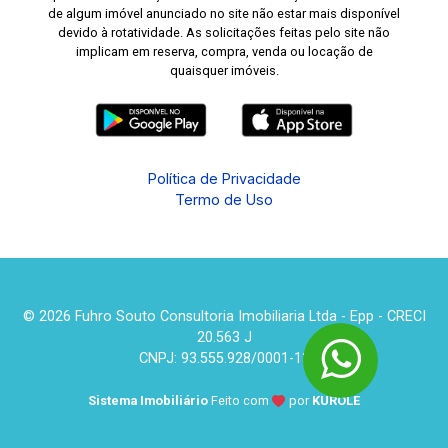
de algum imóvel anunciado no site não estar mais disponível
devido à rotatividade. As solicitações feitas pelo site não
implicam em reserva, compra, venda ou locação de
quaisquer imóveis.
Política de Privacidade
Termo de Uso
© 2026 Fuhro Souto Consultoria Imobiliaria Ltda - Epp - CRECI
20.563 J
CNPJ: 93.555.928/0001-13
Sistema Imobiliário
Feito com
por
KUROLE