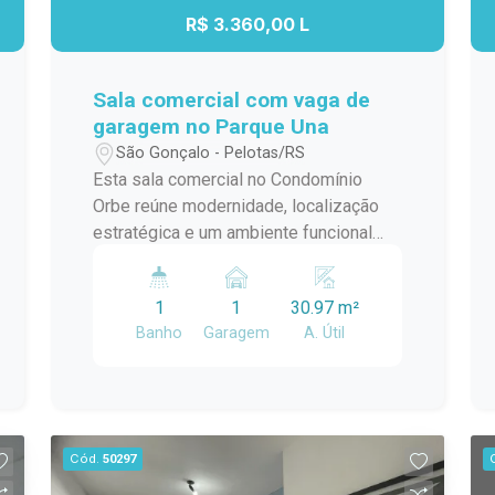
R$ 3.360,00 L
Sala comercial com vaga de
garagem no Parque Una
São Gonçalo - Pelotas/RS
Esta sala comercial no Condomínio
Orbe reúne modernidade, localização
estratégica e um ambiente funcional
para empresas e profissionais que
buscam um espaço qualificado para
1
1
30.97 m²
receber clientes e desenvolver suas
Banho
Garagem
A. Útil
atividades. Inserida em um dos
empreendimentos mais
contemporâneos de Pelotas, oferece
uma estrutura que favorece
produtividade, praticidade e uma
Cód.
50297
excelente experiência de trabalho.