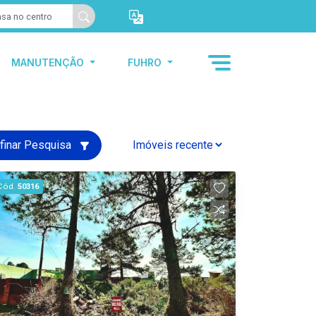
MANUTENÇÃO
FUHRO
finar Pesquisa
Cód.
50316