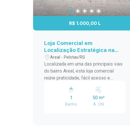
R$ 1.000,00 L
Loja Comercial em
Localização Estratégica na
Avenida Mário Peiruque
Areal - Pelotas/RS
Localizada em uma das principais vias
do bairro Areal, esta loja comercial
reúne praticidade, fácil acesso e
excelente visibilidade para empresas
que buscam um endereço estratégico.
1
50 m²
Com um espaço funcional e versátil, o
Banho
A. Útil
imóvel é uma ótima opção para quem
deseja instalar ou expandir seu negócio
em uma região de constante
movimentação. Localização: Situada no