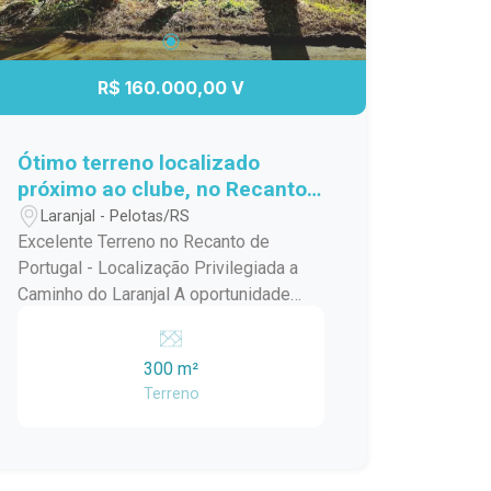
R$ 160.000,00 V
Ótimo terreno localizado
próximo ao clube, no Recanto
de Portugal.
Laranjal - Pelotas/RS
Excelente Terreno no Recanto de
Portugal - Localização Privilegiada a
Caminho do Laranjal A oportunidade
ideal para construir a casa dos seus
sonhos ou investir em uma das regiões
300 m²
que mais cresce em Pelotas!
Terreno
Localizado no Recanto de Portugal, em
uma área tranquila e valorizada, este
terreno reúne tudo o que você procura:
excelente localização, fácil acesso e