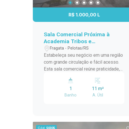
visita e conheça de perto esta sala
comercial, uma excelente oportunidade
R$ 1.000,00 L
para instalar seu negócio em uma
localização estratégica.
Sala Comercial Próxima à
Academia Tribos e
Supermercado Nicolini
Fragata - Pelotas/RS
Estabeleça seu negócio em uma região
com grande circulação e fácil acesso.
Esta sala comercial reúne praticidade,
boa visibilidade e um endereço
estratégico, proporcionando um
1
11 m²
ambiente ideal para empresas que
Banho
A. Útil
desejam estar próximas de seus
clientes e fortalecer sua presença
comercial. Localização: Localizada na
Avenida Duque de Caxias, a sala está
ao lado da Academia Tribos e próxima
Cód.
50305