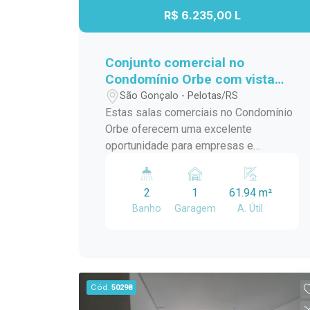
R$ 6.235,00 L
Conjunto comercial no
Condomínio Orbe com vista
para o Parque Una
São Gonçalo - Pelotas/RS
Estas salas comerciais no Condomínio
Orbe oferecem uma excelente
oportunidade para empresas e
profissionais que necessitam de mais
espaço, versatilidade e uma localização
2
1
61.94 m²
estratégica. Com a possibilidade de
Banho
Garagem
A. Útil
utilização conjunta, os ambientes
proporcionam maior flexibilidade para
diferentes modelos de negócio, sendo
ideais para escritórios, clínicas,
consultórios ou empresas que desejam
Cód.
50298
ampliar sua estrutura em um dos