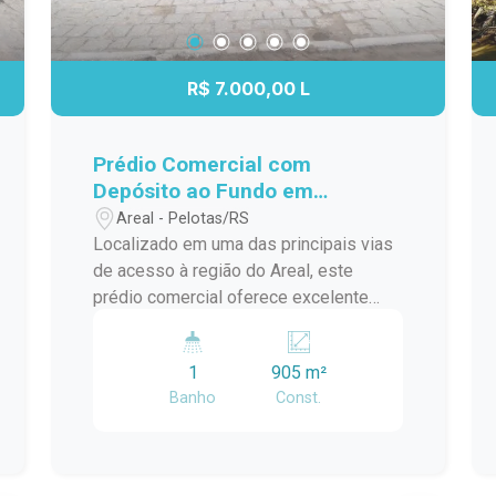
R$ 7.000,00 L
Prédio Comercial com
Depósito ao Fundo em
Localização Estratégica na
Areal - Pelotas/RS
Avenida Mário Peiruque
Localizado em uma das principais vias
de acesso à região do Areal, este
prédio comercial oferece excelente
visibilidade, com ponto já tradicional e
uma estrutura versátil para diferentes
1
905 m²
segmentos empresariais. Com
Banho
Const.
ambientes amplos e bem distribuídos,
o imóvel proporciona praticidade para
empresas que buscam um espaço
funcional, com ótima localização para