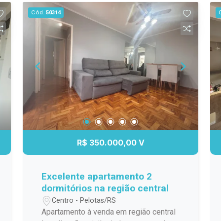
clientes, fornecedores e colaboradores.
Cód.
50314
Localização: Situada no bairro Areal, em
Pelotas, o imóvel está instalado no
tradicional endereço onde funcionava a
antiga Ferragem Iguatemi. Vale ainda
destacar o acesso facilitado às
avenidas Ildefonso Simões Lopes e
São Francisco de Paula, além de estar
em uma via asfaltada e com alto fluxo
de movimentação, incluindo linha de
ônibus passando em frente ao local,
proporcionando ótima exposição para
R$ 350.000,00 V
empresas e facilitando a logística de
clientes, fornecedores e colaboradores.
Descrição do imóvel: O imóvel conta
Excelente apartamento 2
com uma estrutura ampla e adaptável,
dormitórios na região central
permitindo diferentes configurações de
Centro - Pelotas/RS
layout conforme a necessidade da
Apartamento à venda em região central
empresa. Ambientes: amplo salão