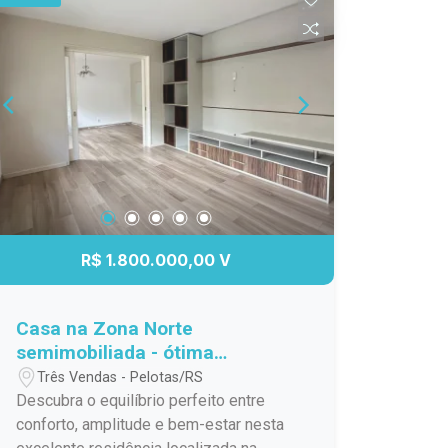
conta com: 03 dormitórios; Apartamento
térreo, proporcionando mais
comodidade e acessibilidade; Sacada;
Ambientes bem iluminados e
ensolarados; Excelente localização,
com fácil acesso a supermercados,
farmácias, escolas, comércio, serviços
e transporte público. Ideal para famílias,
idosos ou para quem valoriza a
facilidade de viver em uma região
central, com tudo ao seu alcance. Entre
R$ 1.800.000,00 V
em contato e agende uma visita.
Aproveite esta excelente oportunidade
de adquirir um apartamento bem
Casa na Zona Norte
localizado em uma das regiões mais
semimobiliada - ótima
tradicionais de Pelotas.
localização!
Três Vendas - Pelotas/RS
Descubra o equilíbrio perfeito entre
conforto, amplitude e bem-estar nesta