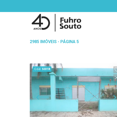
2985 IMÓVEIS - PÁGINA 5
Cód.
50318