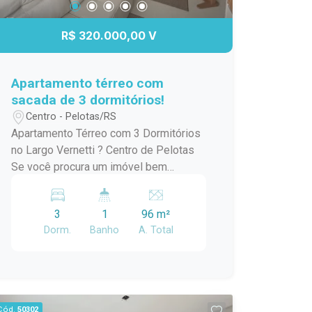
excelente opção para quem deseja
morar com conforto, praticidade e
R$ 320.000,00 V
qualidade de vida em uma das regiões
que mais cresce em Pelotas. Entre em
contato para mais informações e
Apartamento térreo com
agende sua visita!
sacada de 3 dormitórios!
Centro - Pelotas/RS
Apartamento Térreo com 3 Dormitórios
no Largo Vernetti ? Centro de Pelotas
Se você procura um imóvel bem
localizado, funcional e com excelente
incidência de luz natural, esta é uma
3
1
96 m²
oportunidade que merece sua atenção.
Dorm.
Banho
A. Total
Localizado no Largo Vernetti, no
coração de Pelotas, este apartamento
reúne praticidade e conforto para quem
deseja morar próximo a tudo o que o
centro da cidade oferece. O imóvel
Cód.
50302