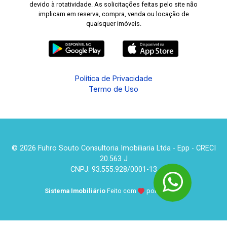
devido à rotatividade. As solicitações feitas pelo site não
implicam em reserva, compra, venda ou locação de
quaisquer imóveis.
Política de Privacidade
Termo de Uso
© 2026 Fuhro Souto Consultoria Imobiliaria Ltda - Epp - CRECI
20.563 J
CNPJ: 93.555.928/0001-13
Sistema Imobiliário
Feito com
por
KUROLE