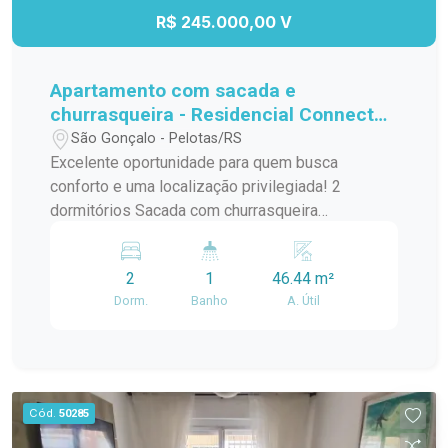
pelo preço. Imóveis nesta localização, com este
R$ 245.000,00 V
tamanho de terreno e por este valor, são cada
vez mais difíceis de encontrar. Entre em contato
para mais informações e agende sua visita.
Apartamento com sacada e
churrasqueira - Residencial Connect
Jk
São Gonçalo - Pelotas/RS
Excelente oportunidade para quem busca
conforto e uma localização privilegiada! 2
dormitórios Sacada com churrasqueira
Ensolarado e bem ventilado Ao lado do
Supermercado Carrefour Próximo a comércios,
2
1
46.44 m²
serviços e com fácil acesso às principais vias
Dorm.
Banho
A. Útil
Ideal para quem deseja praticidade e qualidade
de vida. Entre em contato e agende sua visita!
Cód.
50285