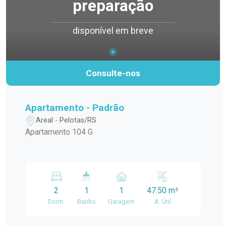
preparação
disponível em breve
Consulte-nos
Apartamento - Padrão
Areal - Pelotas/RS
Apartamento 104 G
2
1
1
47.50 m²
Dorm.
Banho
Garagem
A. Útil