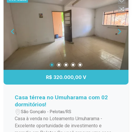
funcionalidade. 02 banheiros, bem distribuídos e
com acabamentos de qualidade. Pátio, ideal para
lazer, jardinagem ou até mesmo para quem tem
pets. Esse espaço é um grande diferencial na
região. Embora a casa não tenha garagem, há
possibilidade de alugar uma vaga nas
proximidades ou até adaptar para construir uma
garagem. Não perca a chance de morar no
coração da cidade, em uma casa com pátio, um
privilégio que você não encontra facilmente no
Centro!
R$ 320.000,00 V
Casa térrea no Umuharama com 02
dormitórios!
São Gonçalo - Pelotas/RS
Casa à venda no Loteamento Umuharama -
Excelente oportunidade de investimento e