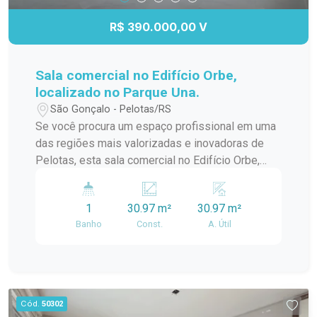
R$ 390.000,00 V
Sala comercial no Edifício Orbe,
localizado no Parque Una.
São Gonçalo - Pelotas/RS
Se você procura um espaço profissional em uma
das regiões mais valorizadas e inovadoras de
Pelotas, esta sala comercial no Edifício Orbe,
localizado no Parque Una, é a escolha ideal. O
imóvel reúne modernidade, excelente iluminação
1
30.97 m²
30.97 m²
natural e versatilidade, proporcionando o
Banho
Const.
A. Útil
ambiente perfeito para empresas que desejam
se destacar em um endereço de alto padrão e
grande visibilidade.
Cód.
50302