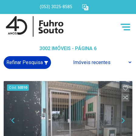
(053) 3025-8585
3002 IMÓVEIS - PÁGINA 6
Refinar Pesquisa
Cód.
50310