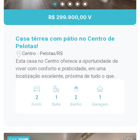
Banheira; Ambientes amplos e bem distribuídos;
Ampla sacada; Hidromassagem; Localizada em
R$ 299.900,00 V
condomínio, oferecendo mais segurança e
tranquilidade. Agende uma visita e venha
conhecer de perto essa incrível oportunidade. Um
Casa térrea com pátio no Centro de
imóvel pensado para quem valoriza conforto,
Pelotas!
espaço e qualidade de vida! #altopadrao#
Centro - Pelotas/RS
Esta casa no Centro oferece a oportunidade de
viver com conforto e praticidade, em uma
localização excelente, próxima de tudo o que
você precisa. Um diferencial importante: a casa
conta com um pátio, algo cada vez mais raro no
2
1
2
1
Centro da cidade! Características do imóvel: 02
Dorm.
Suite
Banho
Garagem
dormitórios, sendo 1 suíte com closet,
proporcionando mais conforto e privacidade. Sala
de estar ampla, com lareira, criando um ambiente
acolhedor e perfeito para relaxar. Cozinha e copa,
com ambientes integrados para maior
Cód.
50288