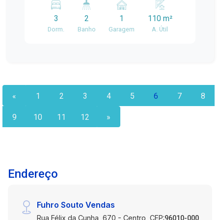
naturalmente Cozinha funcional e pratica
3
2
1
110 m²
Localizado em uma região estratégica,com
Dorm.
Banho
Garagem
A. Útil
fácilacesso a comércios, escolas, transporte
público e áreas de lazer
«
1
2
3
4
5
6
7
8
9
10
11
12
»
Endereço
Fuhro Souto Vendas
Rua Félix da Cunha, 670 - Centro, CEP:
96010-000