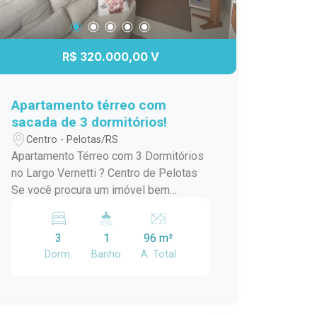
R$ 320.000,00 V
Apartamento térreo com
sacada de 3 dormitórios!
Centro - Pelotas/RS
Apartamento Térreo com 3 Dormitórios
no Largo Vernetti ? Centro de Pelotas
Se você procura um imóvel bem
localizado, funcional e com excelente
incidência de luz natural, esta é uma
3
1
96 m²
oportunidade que merece sua atenção.
Dorm.
Banho
A. Total
Localizado no Largo Vernetti, no
coração de Pelotas, este apartamento
reúne praticidade e conforto para quem
deseja morar próximo a tudo o que o