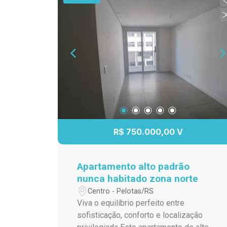
ampliar sua estrutura em um dos
empreendimentos comerciais mais
modernos de Pelotas. Localização:
Localizadas no bairro São Gonçalo, as
salas estão ao lado do Parque Una e
próximas ao Shopping Pelotas, em uma
região em constante valorização e de
fácil acesso. O entorno reúne
empresas, serviços, gastronomia e
áreas de lazer, proporcionando mais
conveniência para clientes,
R$ 750.000,00 V
colaboradores e parceiros comerciais.
Descrição do imóvel: O conjunto
comercial é composto por duas salas
Apartamento alto padrão
amplas, que podem ser utilizadas de
nunca habitado zona norte
forma integrada ou independente,
Centro - Pelotas/RS
oferecendo excelente aproveitamento
Viva o equilíbrio perfeito entre
dos espaços e diversas possibilidades
sofisticação, conforto e localização
de configuração conforme a