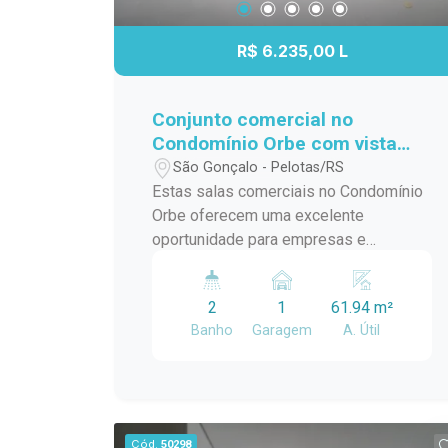
R$ 6.235,00 L
Conjunto comercial no
Condomínio Orbe com vista
para o Parque Una
São Gonçalo - Pelotas/RS
Estas salas comerciais no Condomínio
Orbe oferecem uma excelente
oportunidade para empresas e
profissionais que necessitam de mais
espaço, versatilidade e uma localização
2
1
61.94 m²
estratégica. Com a possibilidade de
Banho
Garagem
A. Útil
utilização conjunta, os ambientes
proporcionam maior flexibilidade para
diferentes modelos de negócio, sendo
ideais para escritórios, clínicas,
consultórios ou empresas que desejam
Cód.
50298