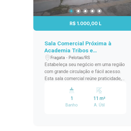
R$ 1.000,00 L
Sala Comercial Próxima à
Academia Tribos e
Supermercado Nicolini
Fragata - Pelotas/RS
Estabeleça seu negócio em uma região
com grande circulação e fácil acesso.
Esta sala comercial reúne praticidade,
boa visibilidade e um endereço
estratégico, proporcionando um
1
11 m²
ambiente ideal para empresas que
Banho
A. Útil
desejam estar próximas de seus
clientes e fortalecer sua presença
comercial. Localização: Localizada na
Avenida Duque de Caxias, a sala está