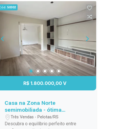
centro da cidade oferece. O imóvel
Cód.
50302
conta com: 03 dormitórios; Apartamento
térreo, proporcionando mais
comodidade e acessibilidade; Sacada;
Ambientes bem iluminados e
ensolarados; Excelente localização,
com fácil acesso a supermercados,
farmácias, escolas, comércio, serviços
e transporte público. Ideal para famílias,
idosos ou para quem valoriza a
facilidade de viver em uma região
central, com tudo ao seu alcance. Entre
R$ 1.800.000,00 V
em contato e agende uma visita.
Aproveite esta excelente oportunidade
de adquirir um apartamento bem
Casa na Zona Norte
localizado em uma das regiões mais
semimobiliada - ótima
tradicionais de Pelotas.
localização!
Três Vendas - Pelotas/RS
Descubra o equilíbrio perfeito entre