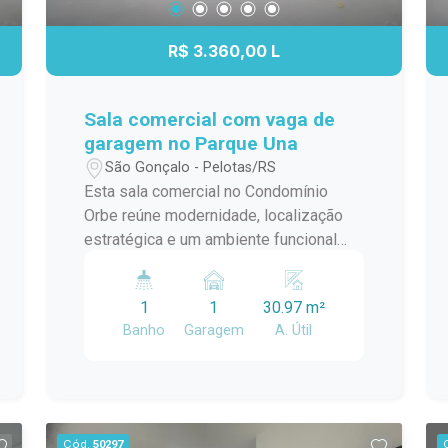
R$ 3.360,00 L
Sala comercial com vaga de
garagem no Parque Una
São Gonçalo - Pelotas/RS
Esta sala comercial no Condomínio
Orbe reúne modernidade, localização
estratégica e um ambiente funcional
para empresas e profissionais que
buscam um espaço qualificado para
1
1
30.97 m²
receber clientes e desenvolver suas
Banho
Garagem
A. Útil
atividades. Inserida em um dos
empreendimentos mais
contemporâneos de Pelotas, oferece
uma estrutura que favorece
produtividade, praticidade e uma
Cód.
50297