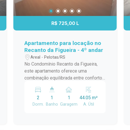
R$ 725,00 L
Apartamento para locação no
Recanto da Figueira - 4º andar
Areal - Pelotas/RS
No Condomínio Recanto da Figueira,
este apartamento oferece uma
combinação equilibrada entre conforto,
funcionalidade e praticidade para a
rotina. Com ambientes bem distribuídos
2
1
1
44.05 m²
e acabamentos que facilitam o dia a dia,
Dorm.
Banho
Garagem
A. Útil
é uma excelente opção para quem
busca morar em uma região com fácil
acesso aos principais serviços.
Localizado no bairro Areal, o imóvel