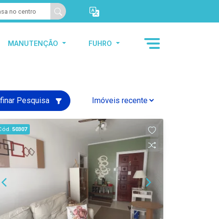
MANUTENÇÃO
FUHRO
finar Pesquisa
Cód.
50307