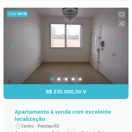
serviços essenciais para o dia a dia. Ideal para
quem deseja conquistar o primeiro imóvel ou
Cód.
50178
investir com segurança. ? Entre em contato para
mais informações e agende sua visita. Venha
conhecer e se encantar com o seu novo lar!
R$ 230.000,00 V
Apartamento à venda com excelente
localização
Centro - Pelotas/RS