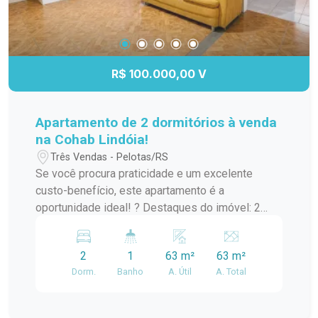
R$ 100.000,00 V
Apartamento de 2 dormitórios à venda
na Cohab Lindóia!
Três Vendas - Pelotas/RS
Se você procura praticidade e um excelente
custo-benefício, este apartamento é a
oportunidade ideal! ? Destaques do imóvel: 2
dormitórios bem distribuídos; Sala aconchegante
para dois ambientes; Cozinha funcional; Banheiro
2
1
63 m²
63 m²
social; Área de serviço; Ambientes iluminados e
Dorm.
Banho
A. Útil
A. Total
bem ventilados. ? Localizado na Cohab Lindóia,
em uma região com fácil acesso a mercados,
escolas, farmácias, transporte público e diversos