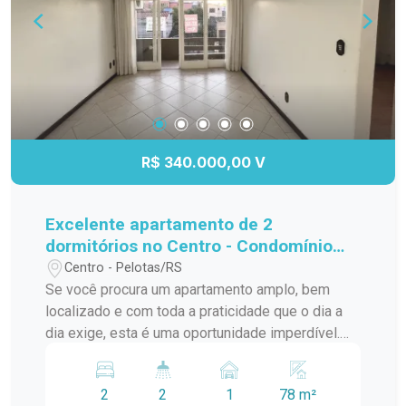
mais iluminados, agradáveis e arejados.
Reformas e melhorias Toda a fiação elétrica foi
substituída Instalação de tomadas em todos os
cômodos Piso laminado em excelente estado
Conforto e tranquilidade Apesar da localização
central, o apartamento é silencioso e protegido
dos ruídos normalmente encontrados em
R$ 340.000,00 V
avenidas movimentadas. Imóvel ideal para
famílias que valorizam espaço, praticidade e uma
localização privilegiada no coração da cidade.
Excelente apartamento de 2
Entre em contato para mais informações e
dormitórios no Centro - Condomínio
agendamento de visita.
Saint Raphael
Centro - Pelotas/RS
Se você procura um apartamento amplo, bem
localizado e com toda a praticidade que o dia a
dia exige, esta é uma oportunidade imperdível.
Localizado no Centro de Pelotas, a menos de 1
km das principais faculdades da cidade, este
2
2
1
78 m²
imóvel oferece o equilíbrio perfeito entre