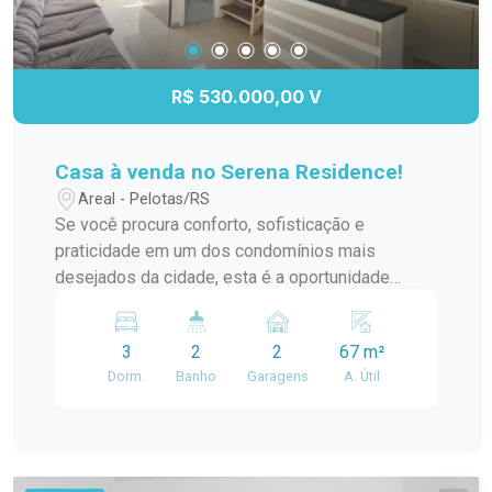
R$ 530.000,00 V
Casa à venda no Serena Residence!
Areal - Pelotas/RS
Se você procura conforto, sofisticação e
praticidade em um dos condomínios mais
desejados da cidade, esta é a oportunidade
perfeita! 3 dormitórios 2 banheiros 2 vagas de
garagem Semi mobiliada com móveis planejados
3
2
2
67 m²
Piso porcelanato Lareira Churrasqueira Ar-
Dorm.
Banho
Garagens
A. Útil
condicionado Acabamentos de excelente padrão,
pronta para morar Uma casa cuidadosamente
planejada, com ambientes aconchegantes e
funcionais, ideal para quem deseja viver com
qualidade, segurança e conforto. Cada detalhe foi