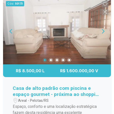
Cód.
50173
R$ 8.500,00 L
R$ 1.600.000,00 V
Casa de alto padrão com piscina e
espaço gourmet - próxima ao shopping
de Pelotas!
Areal - Pelotas/RS
Espaço, conforto e uma localização estratégica
fazem desta residência uma excelente