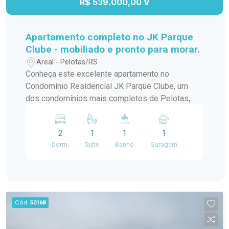
R$ 539.000,00 V
Apartamento completo no JK Parque
Clube - mobiliado e pronto para morar.
Areal - Pelotas/RS
Conheça este excelente apartamento no
Condomínio Residencial JK Parque Clube, um
dos condomínios mais completos de Pelotas,
localizado na Avenida Presidente Juscelino
Kubitschek de Oliveira, no bairro Areal. O
2
1
1
1
condomínio oferece uma ampla infraestrutura de
Dorm.
Suite
Banho
Garagem
lazer e convivência, com piscina, academia,
espaço gourmet, salão de festas, brinquedoteca,
playground, quiosques com churrasqueira, áreas
verdes, portaria 24 horas e elevadores,
proporcionando conforto, segurança e qualidade
Cód.
50168
de vida para toda a família. O apartamento conta
com 2 dormitórios, sendo 1 suíte, além da