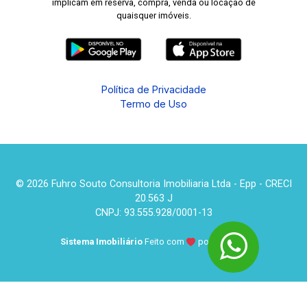
implicam em reserva, compra, venda ou locação de
quaisquer imóveis.
Política de Privacidade
Termo de Uso
© 2026 Fuhro Souto Consultoria Imobiliaria Ltda - Epp - CRECI
20.563 J
CNPJ: 93.555.928/0001-13
Sistema Imobiliário
Feito com
por
KUROLE