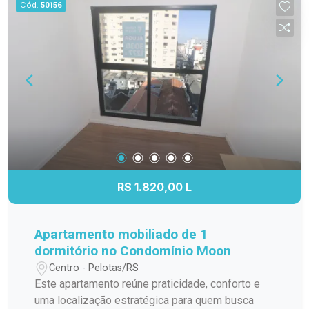
Cód.
50156
pensado para proporcionar bem-estar e
praticidade no dia a dia. Receba amigos e
familiares em um espaço perfeito para
confraternizações, com churrasqueira e lareira
que tornam todos os momentos ainda mais
especiais. Imóvel impecável Excelente estado
de conservação É entrar e morar! Entre em
contato para mais informações e agende sua
visita. Venha conhecer seu novo lar no Serena
Residence!
R$ 1.820,00 L
Apartamento mobiliado de 1
dormitório no Condomínio Moon
Centro - Pelotas/RS
Este apartamento reúne praticidade, conforto e
uma localização estratégica para quem busca