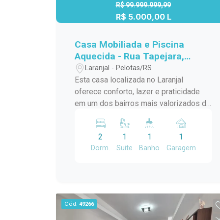
R$ 99.999.999,99
R$ 5.000,00 L
Casa Mobiliada e Piscina
Aquecida - Rua Tapejara,
Laranjal
Laranjal - Pelotas/RS
Esta casa localizada no Laranjal
oferece conforto, lazer e praticidade
em um dos bairros mais valorizados da
cidade. Totalmente mobiliada e com
ambientes amplos, é ideal para quem
2
1
1
1
busca morar bem, com qualidade e
Dorm.
Suite
Banho
Garagem
tranquilidade. Características do imóvel:
1 suíte + 2 dormitórios, todos com ar-
condicionado split. Banheiro social
funcional e bem distribuído. Cozinha
integrada, prática e totalmente
Cód.
49266
mobiliada. Ampla sala de estar com