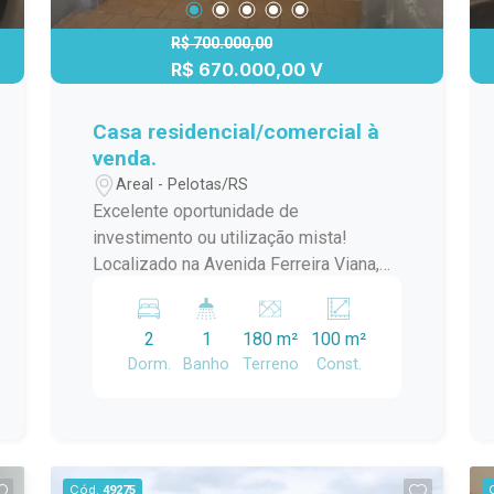
Uma oportunidade única para morar
bem, com conforto, lazer e excelente
R$ 700.000,00
localização em um dos bairros mais
R$ 670.000,00 V
tradicionais de Pelotas.
Casa residencial/comercial à
venda.
Areal - Pelotas/RS
Excelente oportunidade de
investimento ou utilização mista!
Localizado na Avenida Ferreira Viana,
um dos principais eixos de grande fluxo
de veículos do bairro Areal, este imóvel
2
1
180 m²
100 m²
se destaca pela visibilidade
Dorm.
Banho
Terreno
Const.
estratégica e pelo potencial tanto
comercial quanto residencial. A região é
consolidada, com intensa atividade
urbana, facilitando o acesso e atraindo
público de diversos pontos da cidade.
Cód.
49275