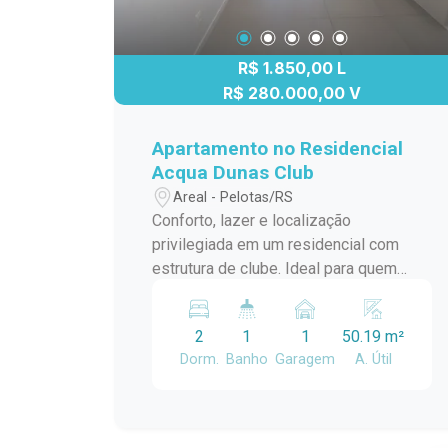
R$ 1.850,00 L
R$ 280.000,00 V
Apartamento no Residencial
Acqua Dunas Club
Areal - Pelotas/RS
Conforto, lazer e localização
privilegiada em um residencial com
estrutura de clube. Ideal para quem
busca praticidade, segurança e
qualidade de vida em um dos
2
1
1
50.19 m²
residenciais mais completos da região.
Dorm.
Banho
Garagem
A. Útil
Características do imóvel: Sala de estar
integrada à cozinha, com armários
planejados, oferecendo um ambiente
moderno e funcional. Cozinha equipada