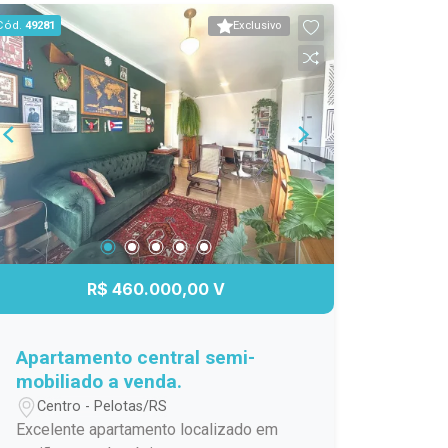
poucos minutos de casa Ideal para
Cód.
49281
Exclusivo
morar com qualidade ou investir com
segurança. Entre em contato e agende
uma visita!
R$ 460.000,00 V
Apartamento central semi-
mobiliado a venda.
Centro - Pelotas/RS
Excelente apartamento localizado em