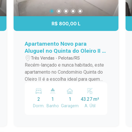
R$ 800,00 L
Apartamento Novo para
Aluguel no Quinta do Oleiro II -
Modernidade, Lazer e
Três Vendas - Pelotas/RS
Qualidade de Vida
Recém-lançado e nunca habitado, este
apartamento no Condomínio Quinta do
Oleiro II é a escolha ideal para quem
busca começar um novo capítulo em um
imóvel totalmente novo, com ótima
2
1
1
43.27 m²
posição solar e infraestrutura completa
Dorm.
Banho
Garagem
A. Útil
de lazer. Localizado próximo ao Bairro
Liberdade e ao CAVG Conjunto
Agrotécnico Visconde da Graça,
oferece praticidade no dia a dia aliada a