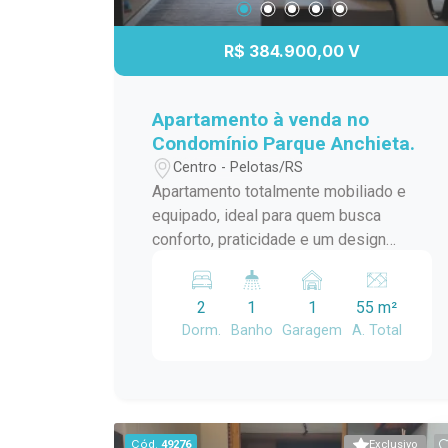
R$ 384.900,00 V
Apartamento à venda no
Condomínio Parque Anchieta.
Centro - Pelotas/RS
Apartamento totalmente mobiliado e
equipado, ideal para quem busca
conforto, praticidade e um design
contemporâneo - é entrar e morar!
Cozinha planejada Móveis sob medida;
2
1
1
55 m²
Bancada em granito; Cooktop, forno
Dorm.
Banho
Garagem
A. Total
elétrico, micro-ondas e geladeira;
Churrasqueira interna, perfeita para
momentos de lazer. Ambientes
integrados e funcionais Sala integrada,
com excelente aproveitamento de
Cód.
49276
Exclusivo