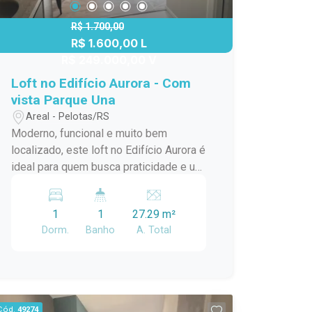
Elevador; Portaria 24 horas; Quiosque
com churrasqueira no condomínio, ideal
R$ 1.700,00
R$ 1.600,00 L
para momentos de lazer e
R$ 249.000,00 V
confraternização. Imóvel perfeito para
quem busca conforto, segurança,
Loft no Edifício Aurora - Com
sofisticação e uma localização
vista Parque Una
estratégica. Agende sua visita e venha
Areal - Pelotas/RS
conhecer pessoalmente!
Moderno, funcional e muito bem
localizado, este loft no Edifício Aurora é
ideal para quem busca praticidade e um
estilo de vida urbano no Parque Una, a
poucos passos do Shopping Pelotas,
1
1
27.29 m²
além de estar próximo ao
Dorm.
Banho
A. Total
Supermercado Carrefour e Petz.
Diferenciais do imóvel: Loft com
ambiente totalmente integrado,
oferecendo versatilidade para organizar
estar, dormir e trabalhar em um único
Cód.
49274