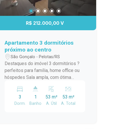
R$ 212.000,00 V
Apartamento 3 dormitórios
próximo ao centro
São Gonçalo - Pelotas/RS
Destaques do imóvel 3 dormitórios ?
perfeitos para família, home office ou
hóspedes Sala ampla, com ótima
iluminação natural Cozinha funcional,
com excelente aproveitamento de
3
1
53 m²
53 m²
espaço Banheiro Ambientes ventilados
Dorm.
Banho
A. Útil
A. Total
e confortáveis Localização estratégica
Próximo ao centro Fácil acesso a
comércios, escolas, serviços e
transporte Tudo o que você precisa a