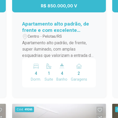
R$ 850.000,00 V
Apartamento alto padrão, de
frente e com excelente
iluminação natural.
Centro - Pelotas/RS
Apartamento alto padrão, de frente,
super iluminado, com amplas
esquadrias que valorizam a entrada de
luz natural e a vista. Um imóvel
exclusivo, com poucos moradores e
4
1
4
2
excelente padrão construtivo. O
Dorm.
Suite
Banho
Garagens
apartamento conta com: 4 dormitórios
Lavabo Terraço de serviço Terraço
social Sacada frontal A área social é um
grande destaque, com: Sala de estar
com lareira, integrada à sala de jantar
Cód.
49265
Ampla parrilla, ideal para receber