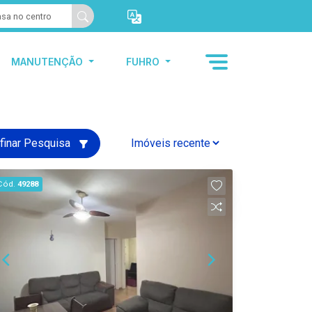
MANUTENÇÃO
FUHRO
finar Pesquisa
Cód.
49288