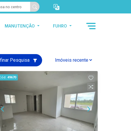
MANUTENÇÃO
FUHRO
finar Pesquisa
Cód.
49670