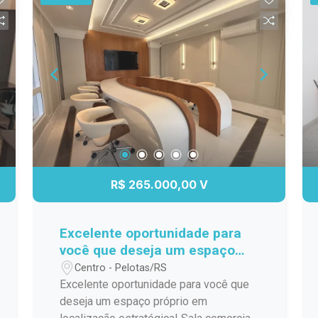
localização estratégica. Entre em
contato e agende sua visita!
R$ 265.000,00 V
Excelente oportunidade para
você que deseja um espaço
próprio em localização
Centro - Pelotas/RS
estratégica!
Excelente oportunidade para você que
deseja um espaço próprio em