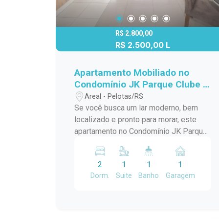
R$ 2.800,00
R$ 2.500,00 L
Apartamento Mobiliado no
Condomínio JK Parque Clube -
Conforto e Qualidade de Vida
Areal - Pelotas/RS
Se você busca um lar moderno, bem
localizado e pronto para morar, este
apartamento no Condomínio JK Parque
Clube é a escolha perfeita! Com
móveis planejados, totalmente
2
1
1
1
mobiliado e com espaços bem
Dorm.
Suite
Banho
Garagem
distribuídos, em uma infraestrutura que
proporciona praticidade e segurança,
este imóvel oferece tudo o que você
precisa para viver com conforto.