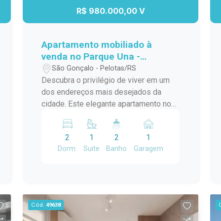
R$ 980.000,00 V
Apartamento mobiliado à
venda no Parque Una -
sofisticação e conforto em um
São Gonçalo - Pelotas/RS
só lugar.
Descubra o privilégio de viver em um
dos endereços mais desejados da
cidade. Este elegante apartamento no
Inn, Parque Una, está totalmente
mobiliado e pronto para morar, com um
2
1
2
1
projeto contemporâneo que valoriza
Dorm.
Suite
Banho
Garagem
cada detalhe de conforto, praticidade e
estilo. O imóvel conta com 1 suíte e um
espaço adicional versátil, atualmente
utilizado como segundo dormitório, que
também pode ser adaptado como
Cód.
49638
escritório. A sala de estar com lareira,