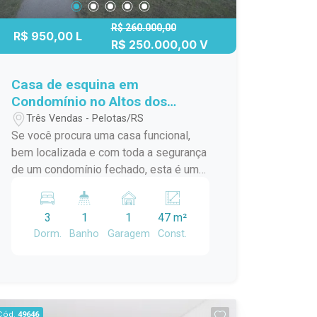
R$ 260.000,00
R$ 950,00 L
R$ 250.000,00 V
Casa de esquina em
Condomínio no Altos dos
Jerivás - Conforto, Segurança
Três Vendas - Pelotas/RS
e Qualidade de Vida
Se você procura uma casa funcional,
bem localizada e com toda a segurança
de um condomínio fechado, esta é uma
excelente oportunidade no Condomínio
Altos dos Jerivás, no bairro Alto dos
3
1
1
47 m²
Jerivás, em Pelotas. O imóvel oferece
Dorm.
Banho
Garagem
Const.
ambientes bem distribuídos, pátio
privativo e uma infraestrutura completa
de lazer e convivência para toda a
família. Localização: O Condomínio
Altos dos Jerivás está situado em uma
Cód.
49646