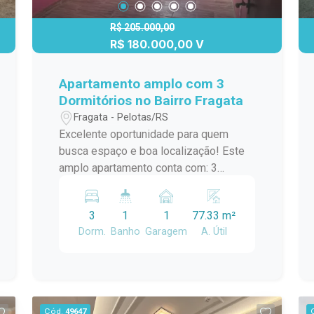
R$ 205.000,00
R$ 180.000,00 V
Apartamento amplo com 3
Dormitórios no Bairro Fragata
Fragata - Pelotas/RS
Excelente oportunidade para quem
busca espaço e boa localização! Este
amplo apartamento conta com: 3
dormitórios Cozinha funcional
Lavanderia independente Localizado no
3
1
1
77.33 m²
bairro Fragata, em uma das principais
Dorm.
Banho
Garagem
A. Útil
avenidas da região, o imóvel oferece
fácil acesso a comércios, serviços e
transporte, trazendo mais praticidade
para o dia a dia. Ideal para famílias que
valorizam conforto, espaço e uma
Cód.
49647