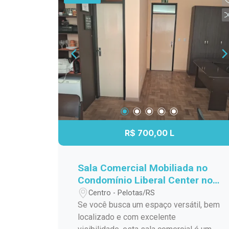
para mais informações.
R$ 700,00 L
Sala Comercial Mobiliada no
Condomínio Liberal Center no
Centro de Pelotas
Centro - Pelotas/RS
Se você busca um espaço versátil, bem
localizado e com excelente