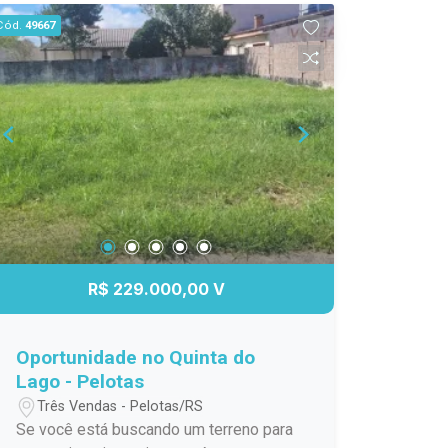
ventilação. Ideal pra quem quer sair do
Cód.
49667
aluguel ou investir com segurança!
Destaques do imóvel: 2 dormitórios
Frente para a rua Bem iluminado e
arejado Ótima localização no Sítio
Floresta Entre em contato para mais
informações, não perca está
oportunidade!
R$ 229.000,00 V
Oportunidade no Quinta do
Lago - Pelotas
Três Vendas - Pelotas/RS
Se você está buscando um terreno para