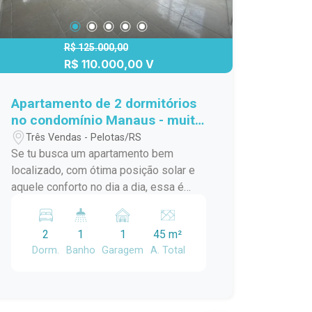
R$ 125.000,00
R$ 110.000,00 V
Apartamento de 2 dormitórios
no condomínio Manaus - muito
bem iluminado!
Três Vendas - Pelotas/RS
Se tu busca um apartamento bem
localizado, com ótima posição solar e
aquele conforto no dia a dia, essa é
uma excelente oportunidade!
Localizado no Condomínio Manaus, no
2
1
1
45 m²
Sítio Floresta, esse apartamento conta
Dorm.
Banho
Garagem
A. Total
com 2 dormitórios, ambientes bem
distribuídos e uma iluminação natural
incrível, além de ser de frente para a
rua, garantindo mais privacidade e