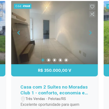
pátio com terreno de 10x30 metros,
Cód.
49668
oferecendo diversas possibilidades,
como ampliação, área de lazer ou
espaço para pets. Uma opção perfeita
para quem valoriza espaço externo e
uma localização estratégica. Entre em
contato para mais informações ou
agende uma visita.
R$ 350.000,00 V
Casa com 2 Suítes no Moradas
Club 1 - conforto, economia e
qualidade de vida
Três Vendas - Pelotas/RS
Excelente oportunidade para quem