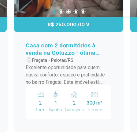
R$ 250.000,00 V
Casa com 2 dormitórios à
venda na Gotuzzo - ótima
localização com pátio amplo.
Fragata - Pelotas/RS
Excelente oportunidade para quem
busca conforto, espaço e praticidade
no bairro Fragata. Este imóvel está
localizado a poucas quadras da
Avenida Duque de Caxias, em uma
2
1
2
300 m²
região com fácil acesso a comércios,
Dorm.
Banho
Garagens
Terreno
serviços e transporte. A casa conta
com 2 dormitórios, ambientes bem
distribuídos e funcionais, ideal para
moradia. O grande diferencial é o amplo