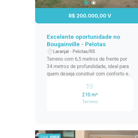
R$ 200.000,00 V
Excelente oportunidade no
Bougainville - Pelotas
Laranjal - Pelotas/RS
Terreno com 6,5 metros de frente por
34 metros de profundidade, ideal para
quem deseja construir com conforto e
segurança. Localizado no bairro
Bougainville, uma região valorizada,
210 m²
conhecida por ser tranquila, organizada
Terreno
e segura. Diferenciais: Bairro limpo e
bem cuidado Ambiente familiar Portaria
com segurança 24 horas Ótima opção
para quem busca qualidade de vida em
um lugar exclusivo. Entre em contato
Cód.
49658