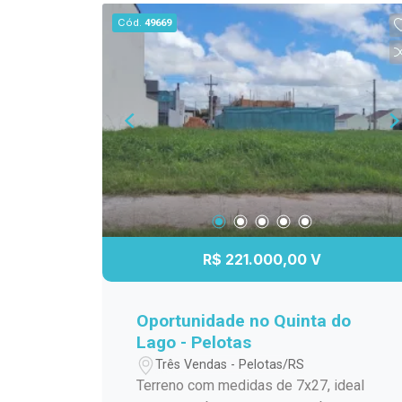
Características do Imóvel: - Sala de
Cód.
49669
estar ampla e iluminada: Equipada com
painel de TV e aparador planejado, com
televisão, sofá e ar-condicionado.
Ambiente decorado. - Cozinha
planejada integrada à sala: Com
armários planejados, fogão, forno,
depurador, geladeira e micro-ondas. -
Mesa com cadeiras inclusas no
ambiente. - A área de serviço também
conta com tanque, máquina de lavar e
armário para maior organização. 02
R$ 221.000,00 V
dormitórios, sendo 1 suíte: * Quarto 1
(Suíte): Com cama box, guarda-roupa e
cabeceira planejados, mais rack para
Oportunidade no Quinta do
televisão e ar condicionado. O banheiro
Lago - Pelotas
da suíte possui armários sob medida e
Três Vendas - Pelotas/RS
box de vidro. * Quarto 2: Já com
Terreno com medidas de 7x27, ideal
roupeiro de solteiro, ideal para um