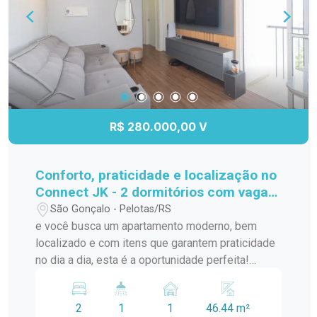
R$ 280.000,00 V
Conforto, praticidade e localização no
Connect JK - 2 dormitórios com vaga
privativa!
São Gonçalo - Pelotas/RS
e você busca um apartamento moderno, bem
localizado e com itens que garantem praticidade
no dia a dia, esta é a oportunidade perfeita!
Localizado no segundo andar do Condomínio
Connect JK, na Av. JK de Oliveira, este imóvel
2
1
1
46.44 m²
oferece tudo que você precisa para morar bem e