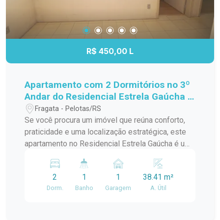
R$ 450,00 L
Apartamento com 2 Dormitórios no 3º
Andar do Residencial Estrela Gaúcha -
Excelente Localização
Fragata - Pelotas/RS
Se você procura um imóvel que reúna conforto,
praticidade e uma localização estratégica, este
apartamento no Residencial Estrela Gaúcha é uma
excelente oportunidade. Com ambientes bem
distribuídos e ótima iluminação natural, é ideal
2
1
1
38.41 m²
para quem deseja viver com comodidade no dia a
Dorm.
Banho
Garagem
A. Útil
dia. Características do imóvel: 2 dormitórios bem
iluminados e arejados; Sala de estar
aconchegante, perfeita para os momentos em