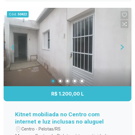
família; Cozinha funcional, com ótimo
aproveitamento do espaço; Banheiro completo;
Cód.
50422
Apartamento localizado no 3º andar,
proporcionando mais privacidade, boa ventilação
e excelente iluminação natural. Localização
Localizado na Avenida Duque de Caxias, o
Residencial Estrela Gaúcha oferece fácil acesso
aos principais pontos da cidade. O imóvel está
próximo a supermercados, escolas, farmácias,
transporte público e diversos comércios e
serviços, trazendo mais praticidade para o dia a
dia. Agende sua visita. Não perca a oportunidade
de conhecer este apartamento. Entre em contato
R$ 1.200,00 L
e agende sua visita para descobrir tudo o que
este imóvel tem a oferecer!
Kitnet mobiliada no Centro com
internet e luz inclusas no aluguel
Centro - Pelotas/RS