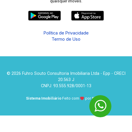
quaisquer imóveis.
Política de Privacidade
Termo de Uso
© 2026 Fuhro Souto Consultoria Imobiliaria Ltda - Epp - CRECI
20.563 J
CNPJ: 93.555.928/0001-13
Sistema Imobiliário
Feito com
por
KUROLE