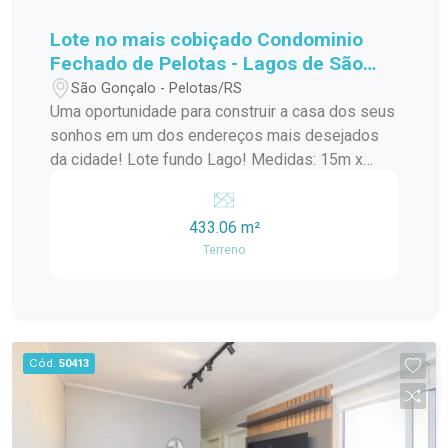
Lote no mais cobiçado Condominio
Fechado de Pelotas - Lagos de São
Gonçalo!
São Gonçalo - Pelotas/RS
Uma oportunidade para construir a casa dos seus
sonhos em um dos endereços mais desejados
da cidade! Lote fundo Lago! Medidas: 15m x
30m Área total: 433,06 m² Amplo espaço para
projeto residencial de alto padrão Excelente
433.06 m²
aproveitamento do terreno Ideal para quem busca
Terreno
conforto, privacidade e qualidade de vida Invista
em um terreno diferenciado, com metragem
generosa e inúmeras possibilidades para criar
um projeto exclusivo para sua família.
Cód.
50413