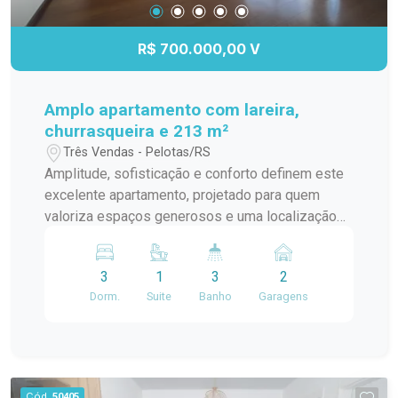
este apartamento no Edifício Residencial
Marechal de Ferro. Uma excelente oportunidade
R$ 700.000,00 V
para morar com conforto, espaço e toda a
conveniência que o Centro de Pelotas oferece.
Amplo apartamento com lareira,
churrasqueira e 213 m²
Três Vendas - Pelotas/RS
Amplitude, sofisticação e conforto definem este
excelente apartamento, projetado para quem
valoriza espaços generosos e uma localização
privilegiada. Com 213,14 m² de área privativa, o
imóvel oferece uma planta inteligente e
3
1
3
2
ambientes amplos, perfeitos para proporcionar
Dorm.
Suite
Banho
Garagens
bem-estar e qualidade de vida. Localizado a
apenas duas quadras da Av. Dom Joaquim, o
apartamento está em uma região estratégica, que
alia conveniência, mobilidade e fácil acesso a
serviços, comércio e lazer. A área íntima conta
Cód.
50405