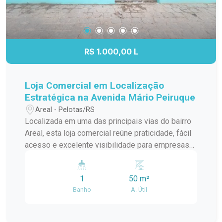
R$ 1.000,00 L
Loja Comercial em Localização
Estratégica na Avenida Mário Peiruque
Areal - Pelotas/RS
Localizada em uma das principais vias do bairro
Areal, esta loja comercial reúne praticidade, fácil
acesso e excelente visibilidade para empresas
que buscam um endereço estratégico. Com um
espaço funcional e versátil, o imóvel é uma ótima
1
50 m²
opção para quem deseja instalar ou expandir seu
Banho
A. Útil
negócio em uma região de constante
movimentação. Localização: Situada no bairro
Areal, em Pelotas, a loja está instalada no