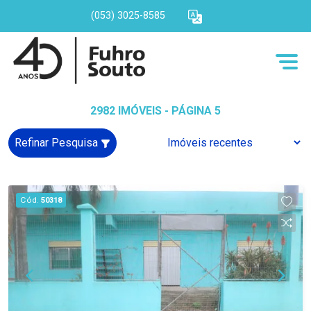
(053) 3025-8585
2982 IMÓVEIS - PÁGINA 5
Refinar Pesquisa
Cód.
50318