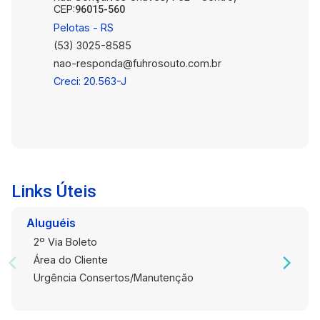
CEP:
96015-560
Pelotas - RS
(53) 3025-8585
nao-responda@fuhrosouto.com.br
Creci: 20.563-J
Links Úteis
Aluguéis
2º Via Boleto
Área do Cliente
Urgência Consertos/Manutenção