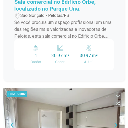
Sala comercial no Edifício Orbe,
localizado no Parque Una.
São Gonçalo - Pelotas/RS
Se você procura um espaço profissional em uma
das regiões mais valorizadas e inovadoras de
Pelotas, esta sala comercial no Edifício Orbe,
localizado no Parque Una, é a escolha ideal. O
imóvel reúne modernidade, excelente iluminação
1
30.97 m²
30.97 m²
natural e versatilidade, proporcionando o
Banho
Const.
A. Útil
ambiente perfeito para empresas que desejam
se destacar em um endereço de alto padrão e
grande visibilidade.
Cód.
50302