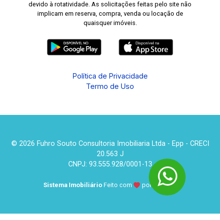
devido à rotatividade. As solicitações feitas pelo site não
implicam em reserva, compra, venda ou locação de
quaisquer imóveis.
Política de Privacidade
Termo de Uso
© 2026 Fuhro Souto Consultoria Imobiliaria Ltda - Epp - CRECI
20.563 J
CNPJ: 93.555.928/0001-13
Sistema Imobiliário
Feito com
por
KUROLE