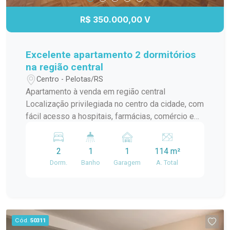
R$ 350.000,00 V
Excelente apartamento 2 dormitórios
na região central
Centro - Pelotas/RS
Apartamento à venda em região central
Localização privilegiada no centro da cidade, com
fácil acesso a hospitais, farmácias, comércio e
transporte. 2 dormitórios espaçosos, perfeitos
para seu conforto e bem-estar. Banheiro social
2
1
1
114 m²
mobiliado, com acabamentos de qualidade.
Dorm.
Banho
Garagem
A. Total
Cozinha com móveis sob medida. Espaço de
lazer com churrasqueira e ótima iluminação.
Cód.
50311