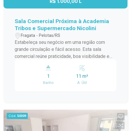
R$ 1.000,00 L
Sala Comercial Próxima à Academia
Tribos e Supermercado Nicolini
Fragata - Pelotas/RS
Estabeleça seu negócio em uma região com
grande circulação e fácil acesso. Esta sala
comercial reúne praticidade, boa visibilidade e
um endereço estratégico, proporcionando um
ambiente ideal para empresas que desejam estar
1
11 m²
próximas de seus clientes e fortalecer sua
Banho
A. Útil
presença comercial. Localização: Localizada na
Avenida Duque de Caxias, a sala está ao lado da
Academia Tribos e próxima ao Supermercado
Nicolini e à Avenida Veículos. A região é
conhecida pelo intenso fluxo de pessoas e
Cód.
50309
veículos, oferecendo conveniência e facilidade
de acesso no dia a dia. Descrição do imóvel: Com