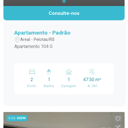
Consulte-nos
Apartamento - Padrão
Areal - Pelotas/RS
Apartamento 104 G
2
1
1
47.50 m²
Dorm.
Banho
Garagem
A. Útil
Cód.
50294