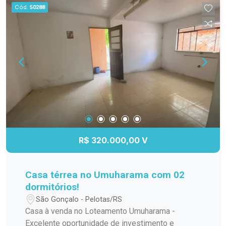
com ambientes integrados para maior
Cód.
50288
funcionalidade. 02 banheiros, bem distribuídos e
com acabamentos de qualidade. Pátio, ideal para
lazer, jardinagem ou até mesmo para quem tem
pets. Esse espaço é um grande diferencial na
região. Embora a casa não tenha garagem, há
possibilidade de alugar uma vaga nas
proximidades ou até adaptar para construir uma
garagem. Não perca a chance de morar no
coração da cidade, em uma casa com pátio, um
privilégio que você não encontra facilmente no
Centro!
R$ 320.000,00 V
Casa térrea no Umuharama com 02
dormitórios!
São Gonçalo - Pelotas/RS
Casa à venda no Loteamento Umuharama -
Excelente oportunidade de investimento e