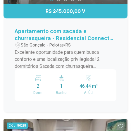
tranquilos de Pelotas; Excelente oportunidade
pelo preço. Imóveis nesta localização, com este
R$ 245.000,00 V
tamanho de terreno e por este valor, são cada
vez mais difíceis de encontrar. Entre em contato
para mais informações e agende sua visita.
Apartamento com sacada e
churrasqueira - Residencial Connect
Jk
São Gonçalo - Pelotas/RS
Excelente oportunidade para quem busca
conforto e uma localização privilegiada! 2
dormitórios Sacada com churrasqueira
Ensolarado e bem ventilado Ao lado do
Supermercado Carrefour Próximo a comércios,
2
1
46.44 m²
serviços e com fácil acesso às principais vias
Dorm.
Banho
A. Útil
Ideal para quem deseja praticidade e qualidade
de vida. Entre em contato e agende sua visita!
Cód.
50285