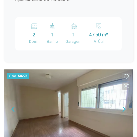
para quem busca praticidade no dia a dia. Agende
uma visita e conheça pessoalmente este
apartamento no Condomínio Tefé. Entre em
contato para mais informações e venha descobrir
tudo o que este imóvel tem a oferecer.
2
1
1
47.50 m²
Dorm.
Banho
Garagem
A. Útil
Cód.
50273