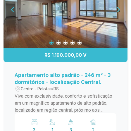
R$ 1.190.000,00 V
Apartamento alto padrão - 246 m² - 3
dormitórios - localização Central.
Centro - Pelotas/RS
Viva com exclusividade, conforto e sofisticação
em um magnífico apartamento de alto padrão,
localizado em região central, próximo aos
principais serviços, comércio e conveniências da
cidade. Com 246 m² de área privativa, o imóvel
3
1
3
2