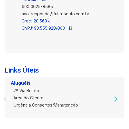
condomínio, o imóvel está em uma excelente
(53) 3025-8585
localização, com fácil acesso aos principais
nao-responda@fuhrosouto.com.br
pontos da cidade e próximo a supermercados,
escolas, farmácias e diversos serviços. Entre em
Creci: 20.563 J
contato para mais informações e agende sua
CNPJ: 93.555.928/0001-13
visita. Venha conhecer este excelente
apartamento e descubra tudo o que ele pode
oferecer para você e sua família!
Links Úteis
Aluguéis
2º Via Boleto
Área do Cliente
Urgência Consertos/Manutenção