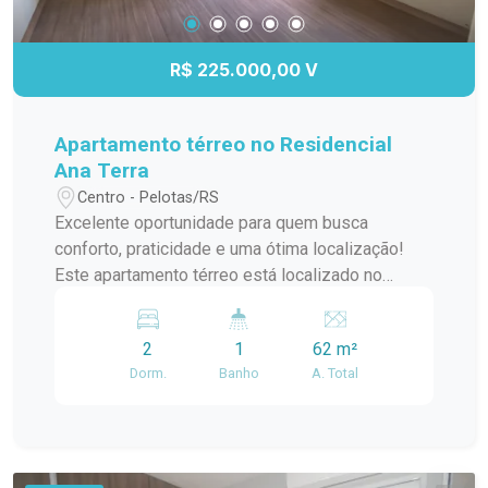
R$ 225.000,00 V
Apartamento térreo no Residencial
Ana Terra
Centro - Pelotas/RS
Excelente oportunidade para quem busca
conforto, praticidade e uma ótima localização!
Este apartamento térreo está localizado no
Residencial Ana Terra, em frente ao IFSUL e ao
Peruzzo, proporcionando fácil acesso a serviços,
2
1
62 m²
comércio e transporte. O condomínio oferece
Dorm.
Banho
A. Total
uma infraestrutura completa para toda a família,
com piscina, salão de festas, quadra de esportes
e amplas áreas verdes, garantindo mais
qualidade de vida, lazer e segurança no dia a dia.
Ideal para morar ou investir. Entre em contato e