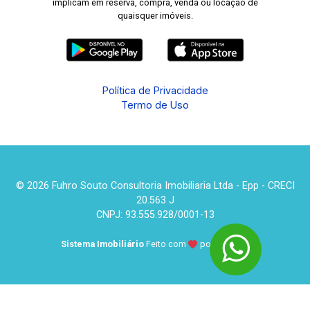
implicam em reserva, compra, venda ou locação de
quaisquer imóveis.
Política de Privacidade
Termo de Uso
© 2026 Fuhro Souto Consultoria Imobiliaria Ltda - Epp - CRECI
20.563 J
CNPJ: 93.555.928/0001-13
Sistema Imobiliário
Feito com
por
KUROLE