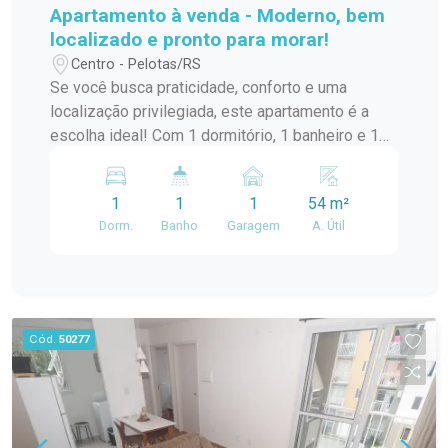
Apartamento à venda - Moderno, bem
localizado e pronto para morar!
Centro - Pelotas/RS
Se você busca praticidade, conforto e uma
localização privilegiada, este apartamento é a
escolha ideal! Com 1 dormitório, 1 banheiro e 1
vaga de garagem, o imóvel é novo, foi pouco
habitado e está em excelente estado de
1
1
1
54 m²
conservação, pronto para receber seu novo
Dorm.
Banho
Garagem
A. Útil
morador. Os ambientes são amplos, bem
distribuídos e contam com ótima iluminação
natural, proporcionando uma sensação de
conforto e aconchego. O dormitório é espaçoso e
o apartamento já possui ar-condicionado,
Cód.
50277
garantindo ainda mais comodidade no dia a dia. O
edifício dispõe de elevador, oferecendo
praticidade e acessibilidade. Localizado no
centro da cidade, o imóvel está próximo de
mercados, farmácias, bancos, restaurantes,