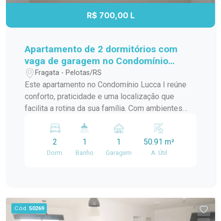
com excelente localização, ideal para quem
R$ 700,00 L
valoriza praticidade, independência e qualidade
de vida no centro da cidade. Entre em contato e
agende sua visita para conhecer essa
Apartamento de 2 dormitórios com
oportunidade.
vaga de garagem no Condomínio
Lucca I no Fragata
Fragata - Pelotas/RS
Este apartamento no Condomínio Lucca I reúne
conforto, praticidade e uma localização que
facilita a rotina da sua família. Com ambientes
bem distribuídos, acabamentos funcionais e
estrutura de condomínio voltada ao lazer e à
2
1
1
50.91 m²
segurança, o imóvel é uma excelente opção para
Dorm.
Banho
Garagem
A. Útil
quem busca qualidade de vida no bairro Fragata.
Localização: Localizado no bairro Fragata, em
Pelotas, o Condomínio Lucca I está próximo à
Avenida Pinheiro Machado, uma das principais
vias da cidade, oferecendo fácil acesso a
Cód.
50269
supermercados, farmácias, escolas, comércios e