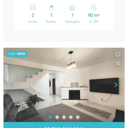
Elia, este imóvel conta com 90 m² de área
privativa, oferecendo ambientes amplos e bem
2
1
1
90 m²
distribuídos para proporcionar mais conforto no
Dorm.
Banho
Garagem
A. Útil
dia a dia. O apartamento dispõe de: 2 dormitórios;
1 banheiro; Sala de estar Cozinha funcional; 1
vaga de garagem. Com uma planta prática e
confortável, o imóvel é ideal para quem procura
qualidade de vida, segurança e uma ótima
Cód.
50335
localização. Agende sua visita e venha conhecer
este excelente apartamento!