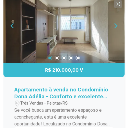
térmico e cerâmica nas áreas úmidas e a
indispensável comodidade de ter 2 vagas de
garagem.
R$ 210.000,00 V
Apartamento à venda no Condomínio
Dona Adélia - Conforto e excelente
localização!
Três Vendas - Pelotas/RS
Se você busca um apartamento espaçoso e
aconchegante, esta é uma excelente
oportunidade! Localizado no Condomínio Dona