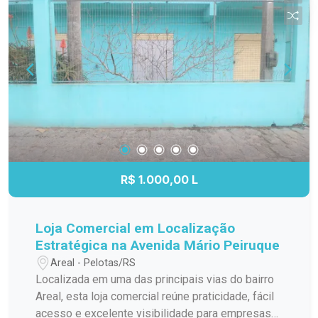
em frente e cercada por diversos comércios e
serviços. IMPORTANTE: Toda a mobília que
aparece nas fotos será retirada antes da entrega
do imóvel. A locação refere-se à sala
desocupada. Agende sua visita e conheça esta
excelente oportunidade para instalar ou expandir
o seu negócio em uma região de grande
valorização e circulação.
R$ 1.000,00 L
Loja Comercial em Localização
Estratégica na Avenida Mário Peiruque
Areal - Pelotas/RS
Localizada em uma das principais vias do bairro
Areal, esta loja comercial reúne praticidade, fácil
acesso e excelente visibilidade para empresas