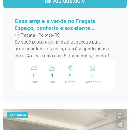
R$ 700.000,00 V
Casa ampla à venda no Fragata -
Espaço, conforto e excelente
iluminação!
Fragata - Pelotas/RS
Se você procura um imóvel espaçoso para
acomodar toda a família, esta é a oportunidade
ideal! A casa conta com 5 dormitórios, sendo 1
suíte, além de 2 banheiros, proporcionando
conforto e praticidade para o dia a dia. Os quartos
5
1
2
3
são amplos, bem distribuídos e recebem
Dorm.
Suite
Banho
Garagens
excelente iluminação natural, tornando os
ambientes ainda mais aconchegantes. O imóvel
também dispõe de garagem para até 3 veículos,
oferecendo comodidade e segurança. Destaques
do imóvel: 5 dormitórios, sendo 1 suíte; 2
Cód.
50333
banheiros sociais; Garagem para 3 carros;
Quartos amplos e bem iluminados; Ambientes