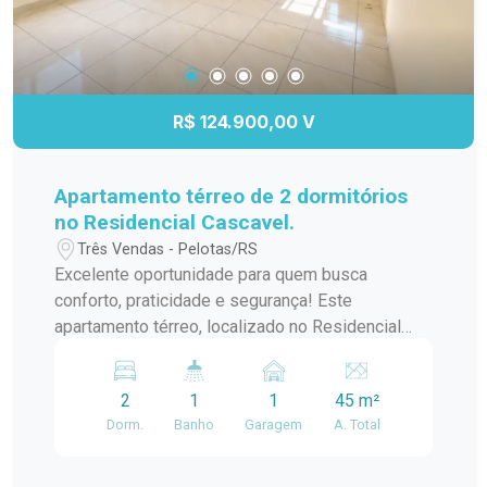
R$ 124.900,00 V
Apartamento térreo de 2 dormitórios
no Residencial Cascavel.
Três Vendas - Pelotas/RS
Excelente oportunidade para quem busca
conforto, praticidade e segurança! Este
apartamento térreo, localizado no Residencial
Cascavel, conta com 2 dormitórios, ambientes
bem distribuídos e ótima iluminação natural. Além
2
1
1
45 m²
disso, possui vaga de garagem coberta,
Dorm.
Banho
Garagem
A. Total
proporcionando mais comodidade e proteção
para o seu veículo. Ideal para casais, famílias,
idosos ou para quem prefere a praticidade de