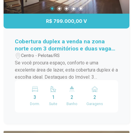
R$ 799.000,00 V
Cobertura duplex a venda na zona
norte com 3 dormitórios e duas vagas
de garagem
Centro - Pelotas/RS
Se você procura espaço, conforto e uma
excelente área de lazer, esta cobertura duplex é a
escolha ideal. Destaques do Imóvel: 3
dormitórios, sendo 1 suíte com closet Sala ampla
e aconchegante com lareira Lavabo Banheiro
3
1
2
2
social Cozinha com moveis planejados No
Dorm.
Suite
Banho
Garagens
pavimento superior você encontra: Dependência
completa com churrasqueira, perfeito para
receber amigos e familiares Amplo terraço, ideal
para momentos de lazer e contemplação. Uma