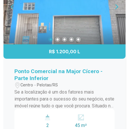
um valor muito atrativo. Entre em contato e
agende sua visita. Venha conhecer de perto tudo
o que esta casa tem a oferecer.
R$ 1.200,00 L
Ponto Comercial na Major Cícero -
Parte Inferior
Centro - Pelotas/RS
Se a localização é um dos fatores mais
importantes para o sucesso do seu negócio, este
imóvel reúne tudo o que você procura. Situado na
Rua Major Cícero, próximo à Rua Marcílio Dias,
este excelente ponto comercial está em uma
2
45 m²
região consolidada, com intenso fluxo de