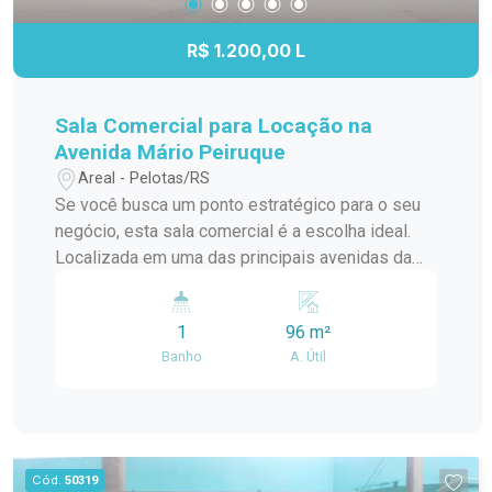
home office. Condomínio em localização
estratégica, com fácil deslocamento para
R$ 1.200,00 L
diferentes regiões da cidade. Entre em contato
para mais informações e agende sua visita para
conhecer este imóvel.
Sala Comercial para Locação na
Avenida Mário Peiruque
Areal - Pelotas/RS
Se você busca um ponto estratégico para o seu
negócio, esta sala comercial é a escolha ideal.
Localizada em uma das principais avenidas da
cidade, oferece excelente visibilidade, fácil
acesso e grande fluxo de pessoas e veículos.
1
96 m²
Destaques do imóvel: Salão amplo e versátil,
Banho
A. Útil
ideal para diversos segmentos comerciais.
Excelente iluminação natural. Fácil adaptação para
diferentes layouts. Localização privilegiada, com
acesso rápido às avenidas Ildefonso Simões
Lopes e São Francisco de Paula. Linha de ônibus
Cód.
50319