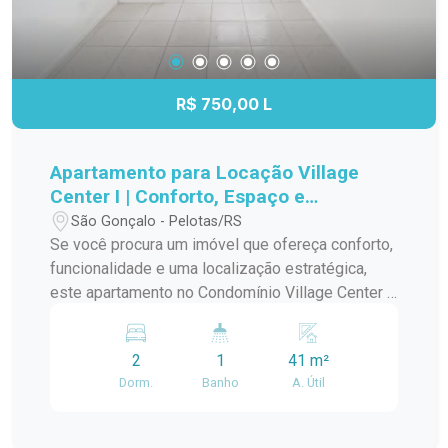
R$ 750,00 L
Apartamento para Locação Village
Center I | Conforto, Espaço e
Praticidade no Bairro São Gonçalo
São Gonçalo - Pelotas/RS
Se você procura um imóvel que ofereça conforto,
funcionalidade e uma localização estratégica,
este apartamento no Condomínio Village Center I
é uma excelente escolha. Com ambientes bem
distribuídos, ótima iluminação natural e sem
2
1
41 m²
mobília, o imóvel permite que você personalize
Dorm.
Banho
A. Útil
cada espaço de acordo com seu estilo e
necessidades, tornando-o ideal para quem busca
praticidade e qualidade de vida. Localização