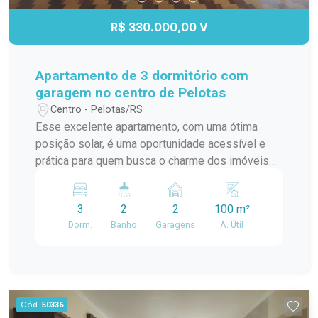
R$ 330.000,00 V
Apartamento de 3 dormitório com
garagem no centro de Pelotas
Centro - Pelotas/RS
Esse excelente apartamento, com uma ótima
posição solar, é uma oportunidade acessível e
prática para quem busca o charme dos imóveis
tradicionais liado ao conforto de peças amplas. O
imóvel dispõe de generosos 100m² de área útil.
3
2
2
100 m²
A planta funcional conta com 3 dormitórios mais
Dorm.
Banho
Garagens
A. Útil
dependência completa com área de serviço, uma
aconchegante sala de estar com acesso a uma
bela sacada e espera para lareira, banheiro social,
além de uma cozinha espaçosa. O ambiente
ganha destaque com o elegante piso em taco de
Cód.
50336
madeira nas áreas secas, trazendo conforto