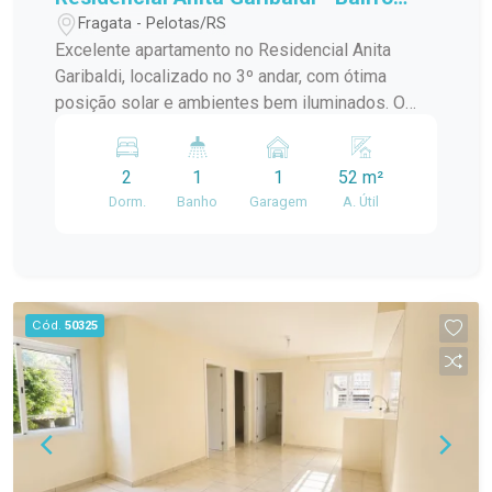
Fragata
Fragata - Pelotas/RS
Excelente apartamento no Residencial Anita
Garibaldi, localizado no 3º andar, com ótima
posição solar e ambientes bem iluminados. O
imóvel dispõe de 2 dormitórios, sala de estar,
cozinha, área de serviço e banheiro social,
2
1
1
52 m²
oferecendo conforto e praticidade para o dia a
Dorm.
Banho
Garagem
A. Útil
dia. O condomínio conta com portaria 24 horas,
quadra poliesportiva, quiosques com
churrasqueira e bicicletário. Localização
privilegiada no bairro Fragata, próximo à Av.
Duque de Caxias, com fácil acesso a
Cód.
50325
supermercados, escolas, farmácias, transporte
público e demais conveniências. Ideal para quem
busca segurança, boa localização e excelente
custo-benefício.