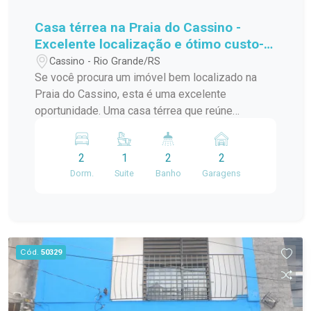
Casa térrea na Praia do Cassino -
Excelente localização e ótimo custo-
benefício.
Cassino - Rio Grande/RS
Se você procura um imóvel bem localizado na
Praia do Cassino, esta é uma excelente
oportunidade. Uma casa térrea que reúne
conforto, praticidade e um excelente valor para
quem deseja morar ou investir em uma das praias
2
1
2
2
mais procuradas do Rio Grande do Sul. O imóvel
Dorm.
Suite
Banho
Garagens
conta com 2 dormitórios, sendo 1 suíte, além de
2 banheiros, proporcionando mais comodidade
para toda a família. O pátio oferece um espaço
versátil para momentos de lazer, jardinagem ou
para quem deseja aproveitar a área externa da
Cód.
50329
casa. Localizada em uma região privilegiada do
Cassino, com fácil acesso aos principais pontos
do balneário, esta é uma oportunidade para
adquirir um imóvel com excelente potencial por