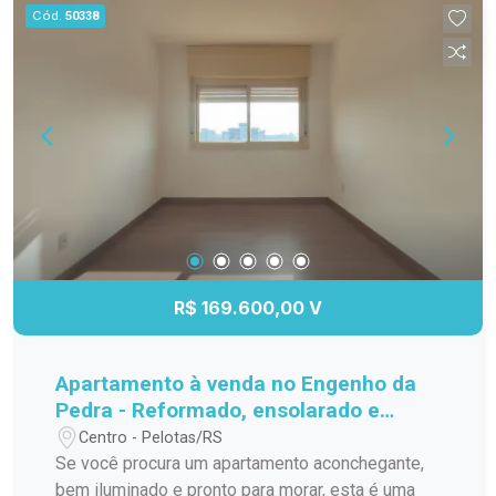
cobertura que reúne conforto, praticidade e
Cód.
50338
ambientes amplos em uma excelente localização
na Zona Norte. Agende sua visita e venha
conhecer seu nome lar.
R$ 169.600,00 V
Apartamento à venda no Engenho da
Pedra - Reformado, ensolarado e
muito espaçoso!
Centro - Pelotas/RS
Se você procura um apartamento aconchegante,
bem iluminado e pronto para morar, esta é uma