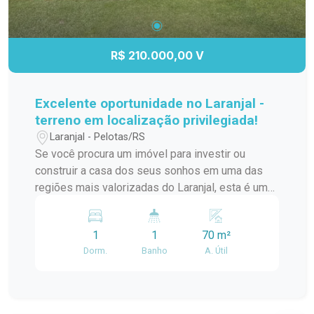
próximo lar!
R$ 210.000,00 V
Excelente oportunidade no Laranjal -
terreno em localização privilegiada!
Laranjal - Pelotas/RS
Se você procura um imóvel para investir ou
construir a casa dos seus sonhos em uma das
regiões mais valorizadas do Laranjal, esta é uma
excelente oportunidade. Localizado em uma área
alta, fora de zonas alagadiças, este imóvel está
1
1
70 m²
em uma rua tranquila e com fácil acesso aos
Dorm.
Banho
A. Útil
principais pontos do bairro, oferecendo
segurança, comodidade e grande potencial de
valorização. O terreno possui 10,23 x 25 metros,
totalizando aproximadamente 255,75 m²,