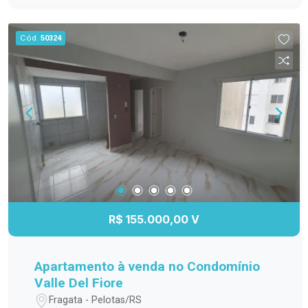
morar em um apartamento térreo. Destaques do
imóvel: 2 dormitórios; Sala de estar e jantar
Cód.
50324
integradas; Cozinha funcional; Banheiro social;
Área de serviço; Vaga de garagem coberta;
Localização tranquila e de fácil acesso. Não
perca essa oportunidade de conquistar seu novo
lar! Entre em contato para mais informações e
agende sua visita.
R$ 155.000,00 V
Apartamento à venda no Condomínio
Valle Del Fiore
Fragata - Pelotas/RS