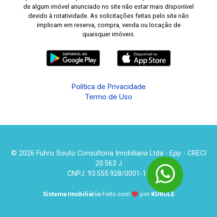
de algum imóvel anunciado no site não estar mais disponível
devido à rotatividade. As solicitações feitas pelo site não
implicam em reserva, compra, venda ou locação de
quaisquer imóveis.
Política de Privacidade
Termo de Uso
© 2026 Fuhro Souto Consultoria Imobiliaria Ltda - Epp - CRECI
20.563 J
CNPJ: 93.555.928/0001-13
Sistema Imobiliário
Feito com
por
KUROLE