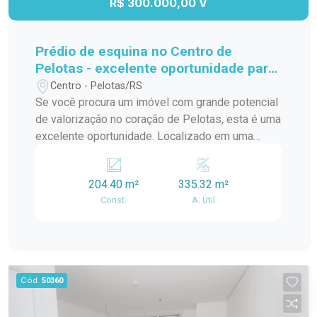
R$ 300.000,00 V
Prédio de esquina no Centro de
Pelotas - excelente oportunidade para
investidores e construtores.
Centro - Pelotas/RS
Se você procura um imóvel com grande potencial
de valorização no coração de Pelotas, esta é uma
excelente oportunidade. Localizado em uma
esquina privilegiada no Centro da cidade, este
prédio é ideal para quem deseja realizar uma
204.40 m²
335.32 m²
reforma completa ou desenvolver um novo
Const.
A. Útil
empreendimento por meio da demolição da
estrutura existente. A localização estratégica
proporciona grande visibilidade, fácil acesso e
alto fluxo de pessoas e veículos, sendo perfeita
para projetos residenciais, comerciais ou de uso
Cód.
50360
misto, conforme a viabilidade urbanística.
Destaques do imóvel: Localização privilegiada no