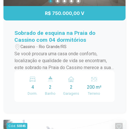
R$ 750.000,00 V
Sobrado de esquina na Praia do
Cassino com 04 dormitórios
Cassino - Rio Grande/RS
Se você procura uma casa onde conforto,
localização e qualidade de vida se encontram,
este sobrado na Praia do Cassino merece a sua
atenção. Localizado em uma esquina, em uma
região valorizada e com excelente infraestrutura
4
2
2
200 m²
ao redor, o imóvel recebe ótima incidência de sol
Dorm.
Banho
Garagens
Terreno
durante todo o dia e está próximo de posto de
gasolina, ferragem, mercados e tudo o que
facilita a rotina, sem abrir mão da tranquilidade de
morar na praia. Com 04 dormitórios, o sobrado
oferece ambientes amplos e bem distribuídos,
Cód.
50345