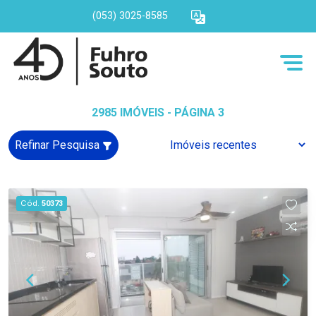
(053) 3025-8585
2985 IMÓVEIS - PÁGINA 3
Refinar Pesquisa
Cód.
50373