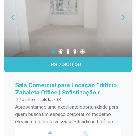
Centro de Pelotas; Imóvel de esquina, com
excelente visibilidade; Ideal para reforma total ou
demolição; Grande potencial para incorporação ou
novo empreendimento; Excelente oportunidade
de investimento em uma das regiões mais
valorizadas da cidade. Entre em contato para
mais informações e agende uma visita. Descubra
todo o potencial deste imóvel e transforme este
endereço em um grande investimento.
R$ 2.300,00 L
Sala Comercial para Locação Edifício
Zabaleta Office | Sofisticação e
Localização Estratégica
Centro - Pelotas/RS
Apresentamos uma excelente oportunidade para
quem busca um espaço corporativo moderno,
elegante e bem localizado. Situada no Edifício
Zabaleta Office, esta sala comercial reúne