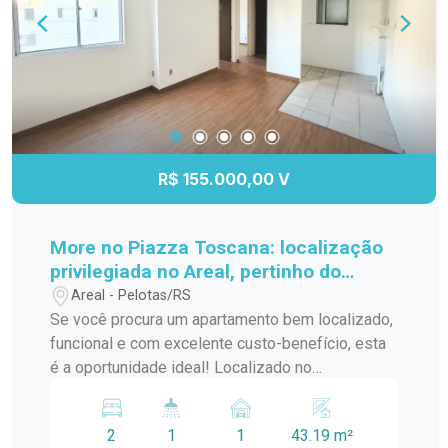
estava esperando. Agende sua visita e venha se
encantar!
R$ 155.000,00 V
More no Piazza Toscana: localização
privilegiada no Areal, pertinho do
Shopping Pelotas!
Areal - Pelotas/RS
Se você procura um apartamento bem localizado,
funcional e com excelente custo-benefício, esta
é a oportunidade ideal! Localizado no
Residencial Piazza Toscana, em uma das
principais avenidas do bairro Areal, o imóvel está
2
1
1
43.19 m²
a poucos minutos do Shopping Pelotas e no