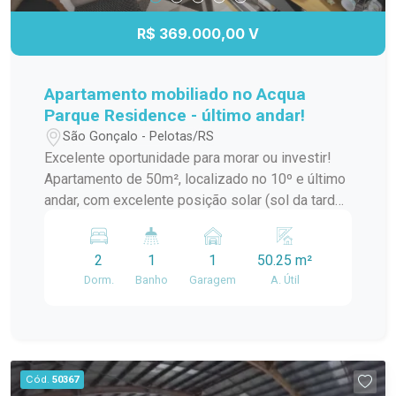
proporcionando comodidade e facilidade no dia a
dia. Uma excelente oportunidade para morar ou
R$ 369.000,00 V
investir. Agende sua visita e venha conhecer este
imóvel!
Apartamento mobiliado no Acqua
Parque Residence - último andar!
São Gonçalo - Pelotas/RS
Excelente oportunidade para morar ou investir!
Apartamento de 50m², localizado no 10º e último
andar, com excelente posição solar (sol da tarde)
e vista para a área de lazer do condomínio. O
imóvel está completamente mobiliado, pronto
2
1
1
50.25 m²
para morar, conta com banheiro ampliado (PNE),
Dorm.
Banho
Garagem
A. Útil
vaga de garagem com espaço lateral
diferenciado e documentação totalmente
regularizada. O Acqua Parque Residence oferece
infraestrutura completa: piscina, quadra
poliesportiva, salão de festas, sala de jogos,
Cód.
50367
playground, espaço pet, portaria 24 horas e muito