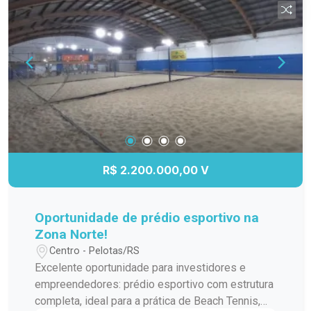
mais. Localização privilegiada, próximo ao
Parque Una, Shopping Pelotas e ao centro da
cidade. Agende sua visita e conheça este
excelente imóvel!
R$ 2.200.000,00 V
Oportunidade de prédio esportivo na
Zona Norte!
Centro - Pelotas/RS
Excelente oportunidade para investidores e
empreendedores: prédio esportivo com estrutura
completa, ideal para a prática de Beach Tennis,