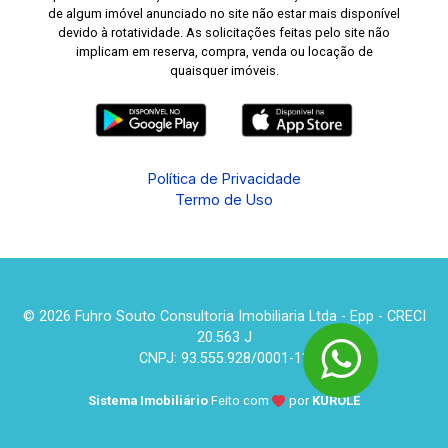
de algum imóvel anunciado no site não estar mais disponível
devido à rotatividade. As solicitações feitas pelo site não
implicam em reserva, compra, venda ou locação de
quaisquer imóveis.
Política de Privacidade
Termo de Uso
© 2026 Fuhro Souto Consultoria Imobiliaria Ltda - Epp - CRECI
20.563 J
CNPJ: 93.555.928/0001-13
Sistema Imobiliário
Feito com
por
KUROLE