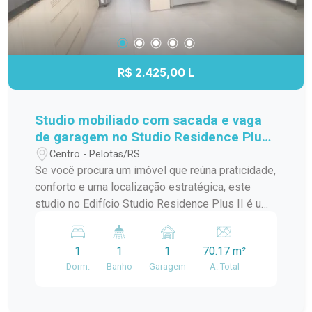
R$ 2.425,00 L
Studio mobiliado com sacada e vaga
de garagem no Studio Residence Plus
II - Centro de Pelotas
Centro - Pelotas/RS
Se você procura um imóvel que reúna praticidade,
conforto e uma localização estratégica, este
studio no Edifício Studio Residence Plus II é uma
excelente escolha. Totalmente mobiliado,
equipado e com ambientes planejados, oferece
1
1
1
70.17 m²
uma solução funcional para quem deseja otimizar
Dorm.
Banho
Garagem
A. Total
a rotina sem abrir mão da comodidade, seja para
morar ou investir. Localização: Localizado no
Centro de Pelotas, a apenas duas quadras do