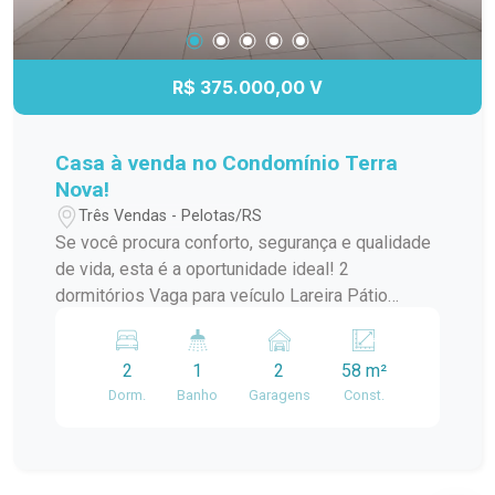
R$ 375.000,00 V
Casa à venda no Condomínio Terra
Nova!
Três Vendas - Pelotas/RS
Se você procura conforto, segurança e qualidade
de vida, esta é a oportunidade ideal! 2
dormitórios Vaga para veículo Lareira Pátio
privativo Condomínio com infraestrutura completa
e segurança para toda a família. Agende sua
2
1
2
58 m²
visita e venha conhecer seu novo lar!
Dorm.
Banho
Garagens
Const.