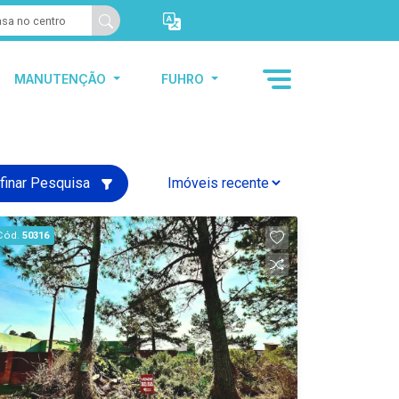
MANUTENÇÃO
FUHRO
finar Pesquisa
Cód.
50316