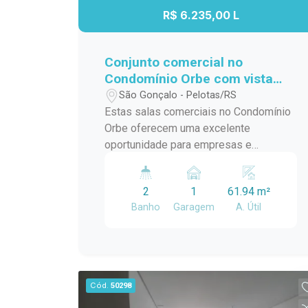
R$ 6.235,00 L
Conjunto comercial no
Condomínio Orbe com vista
para o Parque Una
São Gonçalo - Pelotas/RS
Estas salas comerciais no Condomínio
Orbe oferecem uma excelente
oportunidade para empresas e
profissionais que necessitam de mais
espaço, versatilidade e uma localização
2
1
61.94 m²
estratégica. Com a possibilidade de
Banho
Garagem
A. Útil
utilização conjunta, os ambientes
proporcionam maior flexibilidade para
diferentes modelos de negócio, sendo
ideais para escritórios, clínicas,
consultórios ou empresas que desejam
Cód.
50298
ampliar sua estrutura em um dos