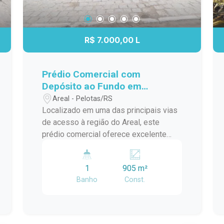
R$ 7.000,00 L
Prédio Comercial com
Depósito ao Fundo em
Localização Estratégica na
Areal - Pelotas/RS
Avenida Mário Peiruque
Localizado em uma das principais vias
de acesso à região do Areal, este
prédio comercial oferece excelente
visibilidade, com ponto já tradicional e
uma estrutura versátil para diferentes
1
905 m²
segmentos empresariais. Com
Banho
Const.
ambientes amplos e bem distribuídos,
o imóvel proporciona praticidade para
empresas que buscam um espaço
funcional, com ótima localização para