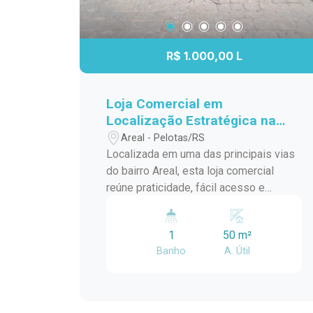
R$ 1.000,00 L
Loja Comercial em
Localização Estratégica na
Avenida Mário Peiruque
Areal - Pelotas/RS
Localizada em uma das principais vias
do bairro Areal, esta loja comercial
reúne praticidade, fácil acesso e
excelente visibilidade para empresas
que buscam um endereço estratégico.
1
50 m²
Com um espaço funcional e versátil, o
Banho
A. Útil
imóvel é uma ótima opção para quem
deseja instalar ou expandir seu negócio
em uma região de constante
movimentação. Localização: Situada no