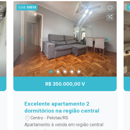
clientes, fornecedores e colaboradores.
Cód.
50314
Localização: Situada no bairro Areal, em
Pelotas, o imóvel está instalado no
tradicional endereço onde funcionava a
antiga Ferragem Iguatemi. Vale ainda
destacar o acesso facilitado às
avenidas Ildefonso Simões Lopes e
São Francisco de Paula, além de estar
em uma via asfaltada e com alto fluxo
de movimentação, incluindo linha de
ônibus passando em frente ao local,
proporcionando ótima exposição para
R$ 350.000,00 V
empresas e facilitando a logística de
clientes, fornecedores e colaboradores.
Descrição do imóvel: O imóvel conta
Excelente apartamento 2
com uma estrutura ampla e adaptável,
dormitórios na região central
permitindo diferentes configurações de
Centro - Pelotas/RS
layout conforme a necessidade da
Apartamento à venda em região central
empresa. Ambientes: amplo salão