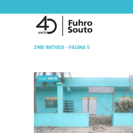
2985 IMÓVEIS - PÁGINA 5
Cód.
50318