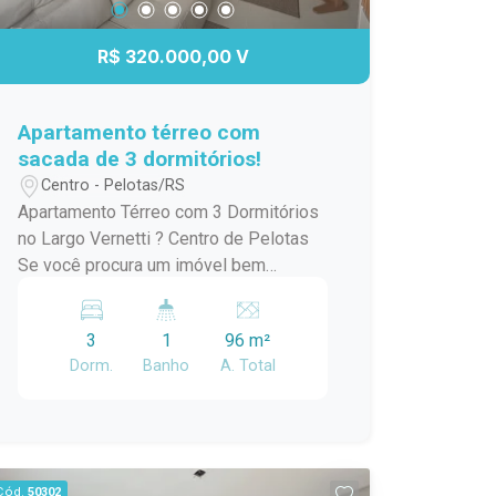
excelente opção para quem deseja
morar com conforto, praticidade e
R$ 320.000,00 V
qualidade de vida em uma das regiões
que mais cresce em Pelotas. Entre em
contato para mais informações e
Apartamento térreo com
agende sua visita!
sacada de 3 dormitórios!
Centro - Pelotas/RS
Apartamento Térreo com 3 Dormitórios
no Largo Vernetti ? Centro de Pelotas
Se você procura um imóvel bem
localizado, funcional e com excelente
incidência de luz natural, esta é uma
3
1
96 m²
oportunidade que merece sua atenção.
Dorm.
Banho
A. Total
Localizado no Largo Vernetti, no
coração de Pelotas, este apartamento
reúne praticidade e conforto para quem
deseja morar próximo a tudo o que o
centro da cidade oferece. O imóvel
Cód.
50302