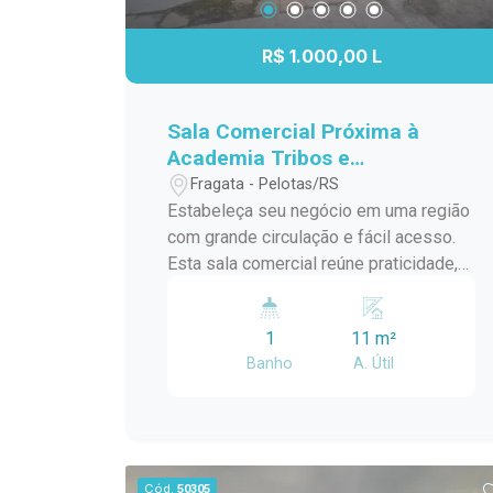
visita e conheça de perto esta sala
comercial, uma excelente oportunidade
R$ 1.000,00 L
para instalar seu negócio em uma
localização estratégica.
Sala Comercial Próxima à
Academia Tribos e
Supermercado Nicolini
Fragata - Pelotas/RS
Estabeleça seu negócio em uma região
com grande circulação e fácil acesso.
Esta sala comercial reúne praticidade,
boa visibilidade e um endereço
estratégico, proporcionando um
1
11 m²
ambiente ideal para empresas que
Banho
A. Útil
desejam estar próximas de seus
clientes e fortalecer sua presença
comercial. Localização: Localizada na
Avenida Duque de Caxias, a sala está
ao lado da Academia Tribos e próxima
Cód.
50305