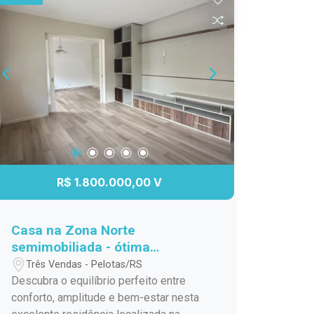
conta com: 03 dormitórios; Apartamento
térreo, proporcionando mais
comodidade e acessibilidade; Sacada;
Ambientes bem iluminados e
ensolarados; Excelente localização,
com fácil acesso a supermercados,
farmácias, escolas, comércio, serviços
e transporte público. Ideal para famílias,
idosos ou para quem valoriza a
facilidade de viver em uma região
central, com tudo ao seu alcance. Entre
R$ 1.800.000,00 V
em contato e agende uma visita.
Aproveite esta excelente oportunidade
de adquirir um apartamento bem
Casa na Zona Norte
localizado em uma das regiões mais
semimobiliada - ótima
tradicionais de Pelotas.
localização!
Três Vendas - Pelotas/RS
Descubra o equilíbrio perfeito entre
conforto, amplitude e bem-estar nesta