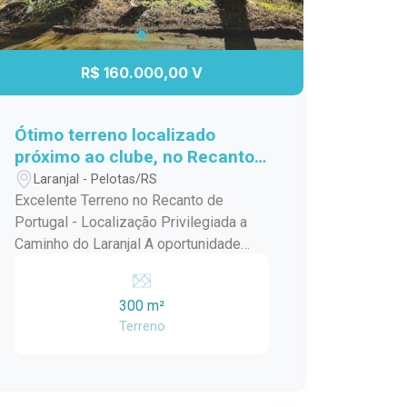
R$ 160.000,00 V
Ótimo terreno localizado
próximo ao clube, no Recanto
de Portugal.
Laranjal - Pelotas/RS
Excelente Terreno no Recanto de
Portugal - Localização Privilegiada a
Caminho do Laranjal A oportunidade
ideal para construir a casa dos seus
sonhos ou investir em uma das regiões
300 m²
que mais cresce em Pelotas!
Terreno
Localizado no Recanto de Portugal, em
uma área tranquila e valorizada, este
terreno reúne tudo o que você procura:
excelente localização, fácil acesso e