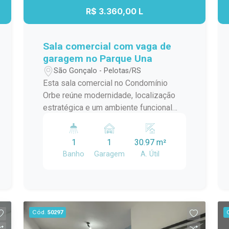
R$ 3.360,00 L
Sala comercial com vaga de
garagem no Parque Una
São Gonçalo - Pelotas/RS
Esta sala comercial no Condomínio
Orbe reúne modernidade, localização
estratégica e um ambiente funcional
para empresas e profissionais que
buscam um espaço qualificado para
1
1
30.97 m²
receber clientes e desenvolver suas
Banho
Garagem
A. Útil
atividades. Inserida em um dos
empreendimentos mais
contemporâneos de Pelotas, oferece
uma estrutura que favorece
produtividade, praticidade e uma
Cód.
50297
excelente experiência de trabalho.