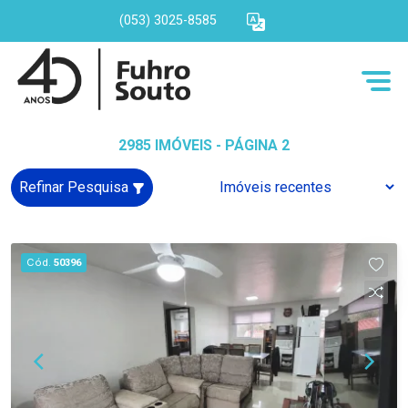
(053) 3025-8585
2985 IMÓVEIS - PÁGINA 2
Refinar Pesquisa
Cód.
50396