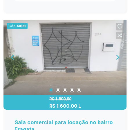
preto, cooktop, coifa e um elegante espaço
gourmet com churrasqueira. A sala permanece
com sofá, proporcionando mais conforto e
aconchego ao ambiente. O dormitório conta com
Cód.
50381
cama, oferecendo ainda mais comodidade.
Características do imóvel 1 dormitório Cama no
dormitório 1 banheiro 1 vaga de garagem Sala de
estar e jantar integradas Sofá na sala Cozinha em
conceito aberto Ilha em granito preto Cooktop e
coifa instalados Espaço gourmet com
churrasqueira Excelente iluminação e ventilação
natural Ambientes amplos e bem distribuídos
Acabamento moderno Fuhro Souto Negócios
Imobiliários Entre em contato para mais
informações e agende sua visita!
R$ 1.800,00
R$ 1.600,00 L
Sala comercial para locação no bairro
Fragata