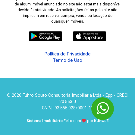
de algum imóvel anunciado no site não estar mais disponível
devido à rotatividade. As solicitações feitas pelo site não
implicam em reserva, compra, venda ou locação de
quaisquer imóveis.
Política de Privacidade
Termo de Uso
© 2026 Fuhro Souto Consultoria Imobiliaria Ltda - Epp - CRECI
20.563 J
CNPJ: 93.555.928/0001-13
Sistema Imobiliário
Feito com
por
KUROLE