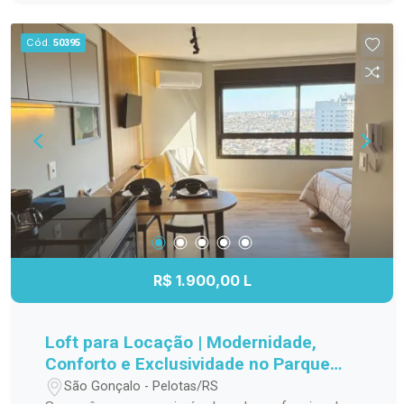
vagas para visitantes, garantindo praticidade e
lazer para toda a família. Entre em contato e
Cód.
50395
agende sua visita! Seu novo lar pode estar aqui.
R$ 1.900,00 L
Loft para Locação | Modernidade,
Conforto e Exclusividade no Parque
Una
São Gonçalo - Pelotas/RS