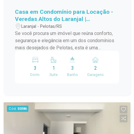
Casa em Condomínio para Locação -
Veredas Altos do Laranjal |
Sofisticação, conforto e qualidade de
Laranjal - Pelotas/RS
vida
Se você procura um imóvel que reúna conforto,
segurança e elegância em um dos condomínios
mais desejados de Pelotas, esta é uma
excelente oportunidade. Localizada no
Condomínio Veredas Altos do Laranjal, esta
3
1
3
2
residência oferece um projeto moderno,
Dorm.
Suite
Banho
Garagens
ambientes amplos e uma distribuição inteligente
dos espaços, proporcionando praticidade e bem-
estar para toda a família. Ao entrar no imóvel,
você é recebido por uma ampla área social,
composta por sala de estar e jantar integradas. A
Cód.
50386
lareira torna o ambiente ainda mais aconchegante,
criando o espaço ideal para reunir a família ou
receber amigos em qualquer época do ano. As
amplas aberturas em vidro proporcionam