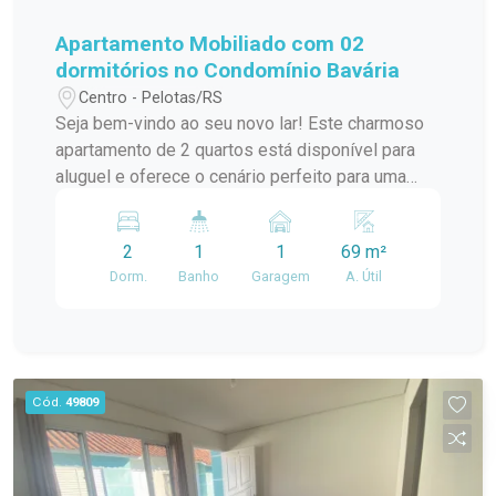
Apartamento Mobiliado com 02
dormitórios no Condomínio Bavária
Centro - Pelotas/RS
Seja bem-vindo ao seu novo lar! Este charmoso
apartamento de 2 quartos está disponível para
aluguel e oferece o cenário perfeito para uma
vida confortável e conveniente. Localizado no
Centro, o imóvel está estrategicamente
2
1
1
69 m²
posicionado próximo ao Hospital Beneficência
Dorm.
Banho
Garagem
A. Útil
Portuguesa e demais comércios e serviços.
Características do Apartamento: 2 Quartos:
Amplos, bem iluminados e mobiliados. O quarto
principal tem cama box e roupeiro. O segundo
quarto tem um sofá cama, armário multiuso e
Cód.
49809
cômoda. Os dois quartos oferecem espaço para
acomodar sua família ou criar um ambiente
acolhedor para visitantes. Cozinha: A cozinha
espaçosa é perfeita para quem gosta de