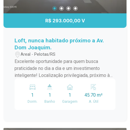
R$ 293.000,00 V
Loft, nunca habitado próximo a Av.
Dom Joaquim.
Areal - Pelotas/RS
Excelente oportunidade para quem busca
praticidade no dia a dia e um investimento
inteligente! Localização privilegiada, próximo à
Av. Dom Joaquim, com fácil acesso a comércios,
serviços e tudo o que você precisa. Diferenciais
1
1
1
45.70 m²
do imóvel: Loft nunca habitado Planta compacta e
Dorm.
Banho
Garagem
A. Útil
funcional Garagem privativa Ideal para quem
valoriza um estilo de vida moderno ou deseja
obter renda com locação. Entre em contato e
agende uma visita!