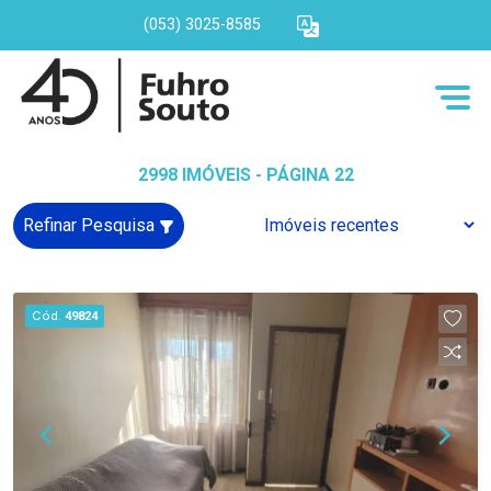
(053) 3025-8585
2998 IMÓVEIS - PÁGINA 22
Refinar Pesquisa
Cód.
49824