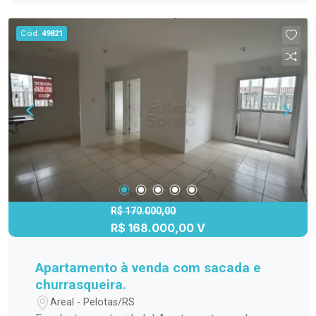
Zona Norte, em uma região tranquila e com fácil
acesso, perfeita para quem valoriza qualidade de
Cód.
49821
vida. Uma casa térrea completa, que une
praticidade e bem-estar! Agende sua visita e
venha conhecer!
R$ 170.000,00
R$ 168.000,00 V
Apartamento à venda com sacada e
churrasqueira.
Areal - Pelotas/RS