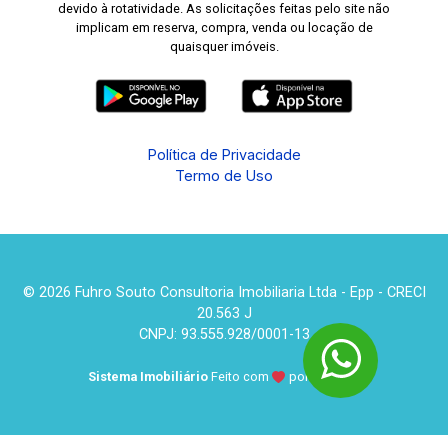
devido à rotatividade. As solicitações feitas pelo site não
implicam em reserva, compra, venda ou locação de
quaisquer imóveis.
Política de Privacidade
Termo de Uso
© 2026 Fuhro Souto Consultoria Imobiliaria Ltda - Epp - CRECI
20.563 J
CNPJ: 93.555.928/0001-13
Sistema Imobiliário
Feito com
por
KUROLE