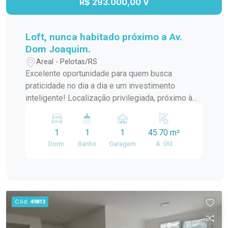
R$ 293.000,00 V
Loft, nunca habitado próximo a Av.
Dom Joaquim.
Areal - Pelotas/RS
Excelente oportunidade para quem busca
praticidade no dia a dia e um investimento
inteligente! Localização privilegiada, próximo à
Av. Dom Joaquim, com fácil acesso a comércios,
serviços e tudo o que você precisa. Diferenciais
1
1
1
45.70 m²
do imóvel: Loft nunca habitado Planta compacta e
Dorm.
Banho
Garagem
A. Útil
funcional Garagem privativa Ideal para quem
valoriza um estilo de vida moderno ou deseja
obter renda com locação. Entre em contato e
agende uma visita!
Cód.
49813