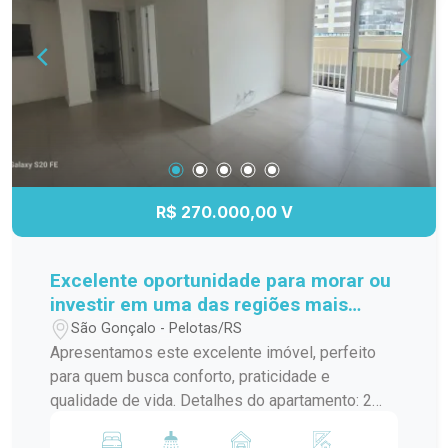
R$ 270.000,00 V
Excelente oportunidade para morar ou
investir em uma das regiões mais
valorizadas da cidade!
São Gonçalo - Pelotas/RS
Apresentamos este excelente imóvel, perfeito
para quem busca conforto, praticidade e
qualidade de vida. Detalhes do apartamento: 2
dormitórios Banheiro social Cozinha americana