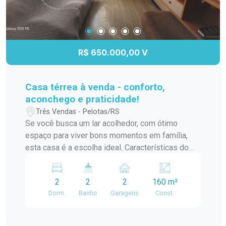
R$ 650.000,00 V
Casa térrea à venda - conforto,
aconchego e praticidade!
Três Vendas - Pelotas/RS
Se você busca um lar acolhedor, com ótimo
espaço para viver bons momentos em família,
esta casa é a escolha ideal. Características do
imóvel: 2 dormitórios 2 banheiros Sala de estar
com lareira Cozinha americana com móveis
2
2
2
160 m²
planejados e eletrodomésticos Diferenciais:
Dorm.
Banho
Garagens
Const.
Espaço gourmet com lareira e churrasqueira
Ambientes bem distribuídos, pensados para
conforto e convivência Localização: Situada na