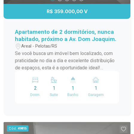
R$ 359.000,00 V
Apartamento de 2 dormitórios, nunca
habitado, próximo a Av. Dom Joaquim.
Areal - Pelotas/RS
Se você busca um imóvel bem localizado, com
praticidade no dia a dia e excelente distribuição
de espaços, esta é a oportunidade ideal!
Características do imóvel: 2 dormitórios, sendo 1
suíte Banheiro social Cozinha americana com
2
1
1
1
churrasqueira Sacada Garagem privativa
Dorm.
Suite
Banho
Garagem
Diferencial: Localização privilegiada, com fácil
acesso a comércios, serviços e transporte,
trazendo mais comodidade para sua rotina.
Perfeito para morar com qualidade ou investir
com segurança! Entre em contato e agende sua
Cód.
49815
visita!