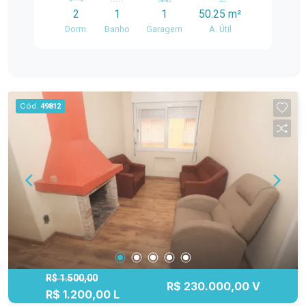
integrada Sacada com churrasqueira
2
1
1
50.25 m²
Infraestrutura do condomínio: Piscinas Salão de
Dorm.
Banho
Garagem
A. Útil
festas Academia Espaço gourmet Play Garden
Segurança e portaria, garantindo tranquilidade
Ideal para morar ou obter renda com locação!
Agende uma visita e venha conhecer seu novo
lar!
Cód.
49812
R$ 1.500,00
R$ 230.000,00 V
R$ 1.200,00 L