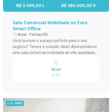
R$ 3.000,00 L
R$ 380.000,00 V
Sala Comercial Mobiliada no Euro
Smart Office
Areal - Pelotas/RS
Você procura o espaço perfeito para o seu
negócio? Temos a solução ideal! Apresentamos
uma sala comercial mobiliada de alta qualidade,
localizada a poucos passos do Shopping Pelotas
e do Parque Una. Características Principais: Sala
30 m²
com três subdivisões: Na entrada uma recepção.
A. Útil
Sala de reuniões. Sala de atendimento 01. Sala
de atendimento 02. Ficam os móveis sob medida
e os ar condicionados. Sala c/ Entrada Digital.
Condomínio: Sistema de Concierge, Sala de
Reuniões, Cafeteira e muito mais. Esta sala
Cód.
49791
comercial é oferecida com os móveis sob