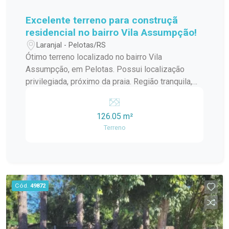
Excelente terreno para construçã
residencial no bairro Vila Assumpção!
Laranjal - Pelotas/RS
Ótimo terreno localizado no bairro Vila
Assumpção, em Pelotas. Possui localização
privilegiada, próximo da praia. Região tranquila,
segura, cercada por casas de alto padrão e
próxima à praia. Ideal para construção residencial
126.05 m²
compacta. Entre em contato para mais
Terreno
informações!
Cód.
49872