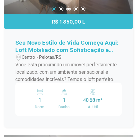
R$ 1.850,00 L
Seu Novo Estilo de Vida Começa Aqui:
Loft Mobiliado com Sofisticação e
Conforto!
Centro - Pelotas/RS
Você está procurando um imóvel perfeitamente
localizado, com um ambiente sensacional e
comodidades incríveis? Temos o loft perfeito
para você! Apresentamos nosso incrível loft
disponível para locação, com características que
1
1
40.68 m²
certamente irão encantar você. Localização
Dorm.
Banho
A. Útil
privilegiada: Situado próximo a Av. Dom Joaquim,
com fácil acesso a comércios, restaurantes e
serviços. Loft moderno e aconchegante: Um
espaço cuidadosamente projetado para