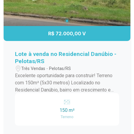
R$ 72.000,00 V
Lote à venda no Residencial Danúbio -
Pelotas/RS
Três Vendas - Pelotas/RS
Excelente oportunidade para construir! Terreno
com 150m² (5x30 metros) Localizado no
Residencial Danúbio, bairro em crescimento e
com ótima valorização Ideal para casa própria ou
investimento Região tranquila e com fácil acesso
150 m²
Ótima orientação solar Pronto para construir
Terreno