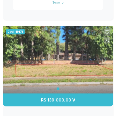
Terreno
informações!
Cód.
49871
R$ 139.000,00 V