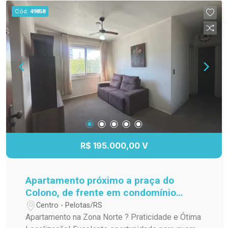
praia, proporcionando a comodidade de
Cód.
49858
aproveitar momentos de lazer à beira da Lagoa
dos Patos com poucos minutos de caminhada. A
região é valorizada, conta com infraestrutura
completa e está em constante crescimento,
oferecendo proximidade a mercados,
restaurantes, áreas de lazer e transporte público.
Uma excelente oportunidade para quem deseja
morar em um dos bairros mais charmosos de
Pelotas.
R$ 195.000,00 V
Apartamento próximo a praça do
Colono, de frente em condomínio
fechado
Centro - Pelotas/RS
Apartamento na Zona Norte ? Praticidade e Ótima