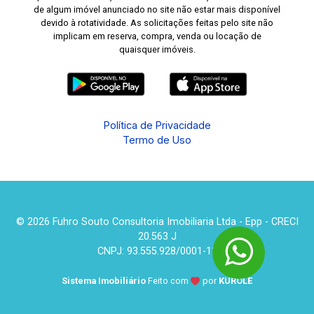
de algum imóvel anunciado no site não estar mais disponível
devido à rotatividade. As solicitações feitas pelo site não
implicam em reserva, compra, venda ou locação de
quaisquer imóveis.
Política de Privacidade
Termo de Uso
© 2026 Fuhro Souto Consultoria Imobiliaria Ltda - Epp - CRECI
20.563 J
CNPJ: 93.555.928/0001-13
Sistema Imobiliário
Feito com
por
KUROLE