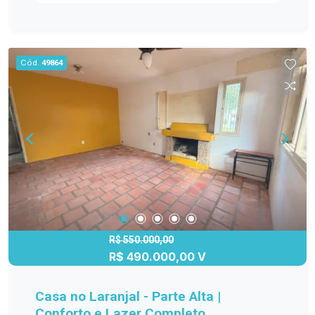
acesso à sacada, além de churrasqueira ? um
convite perfeito para aproveitar bons momentos
com vista e brisa do mar. A cozinha é funcional e
integrada à rotina do dia a dia. O apartamento
Cód.
49864
dispõe ainda de 1 vaga de garagem, garantindo
comodidade em todas as estações. Ideal tanto
para moradia quanto para veraneio ou
investimento, em um endereço que por si só já é
um diferencial. Entre em contato para mais
informações e agende sua visita.
R$ 550.000,00
R$ 490.000,00 V
Casa no Laranjal - Parte Alta |
Conforto e Lazer Completo