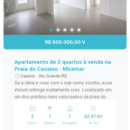
R$ 800.000,00 V
Apartamento de 2 quartos à venda na
Praia do Cassino - Miramar
Cassino - Rio Grande/RS
Se a ideia é viver com o mar como vizinho, esse
imóvel entrega exatamente isso. Localizado em
um dos prédios mais valorizados da praia do
Cassino, este apartamento combina conforto,
praticidade e uma localização privilegiada. Com
2
1
1
62.47 m²
70m² bem distribuídos, o imóvel conta com 2
Dorm.
Banho
Garagem
A. Útil
dormitórios, 1 banheiro, sala aconchegante com