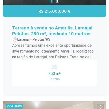
R$ 215.000,00 V
Terreno à venda no Amarilis, Laranjal -
Pelotas. 250 m², medindo 10 metros
de frente por 25 metros de lateral
Laranjal - Pelotas/RS
Apresentamos uma excelente oportunidade de
investimento no loteamento Amarilis, localizado
na região do Laranjal, em Pelotas. Trata-se de um
terreno com área total de 250 m², medindo 10
metros de frente por 25 metros de lateral, ideal
250 m²
para a construção da casa dos seus sonhos ou
Terreno
para projetos comerciais que busquem uma
localização estratégica e valorizada. O lote está
situado em um local que oferece infraestrutura
completa de lazer e segurança para toda a
família. Entre os diferenciais, destacam-se a
Cód.
49855