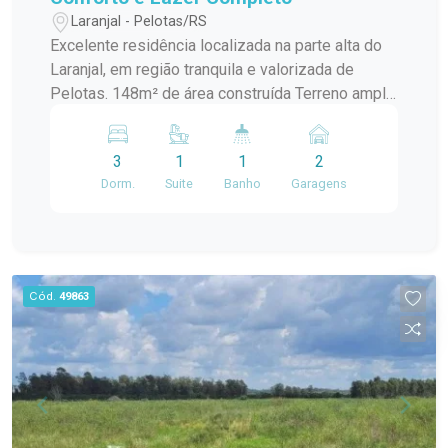
Laranjal - Pelotas/RS
Excelente residência localizada na parte alta do
Laranjal, em região tranquila e valorizada de
Pelotas. 148m² de área construída Terreno amplo
com 12x40m (480m²) Destaques do imóvel: 3
dormitórios, sendo 1 suíte Sala de estar com
3
1
1
2
lareira Espaço gourmet ideal para receber amigos
Dorm.
Suite
Banho
Garagens
e família Piscina Ambientes bem distribuídos e
iluminados
Cód.
49863