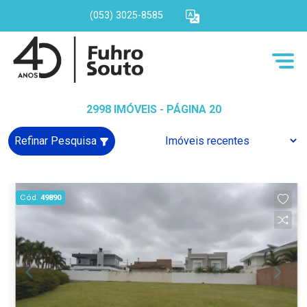
(053) 3025-8585
2998 IMÓVEIS - PÁGINA 20
Refinar Pesquisa
Cód.
49890