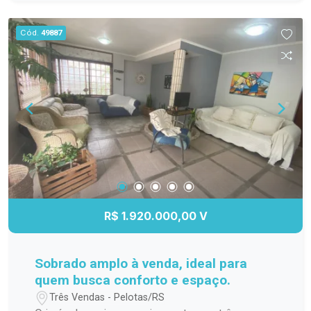
(mais valorizado e com maior privacidade)
Excelente posição dentro do condomínio
Cód.
49887
Possibilidade de projeto com acesso
diferenciado Maior aproveitamento de fachada
Condomínio de alto padrão, com segurança,
infraestrutura completa e ótima valorização.
R$ 1.920.000,00 V
Sobrado amplo à venda, ideal para
quem busca conforto e espaço.
Três Vendas - Pelotas/RS