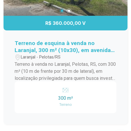
R$ 360.000,00 V
Terreno de esquina à venda no
Laranjal, 300 m² (10x30), em avenida
asfaltada, frente para o sol da manhã
Laranjal - Pelotas/RS
e a apenas 3 quadras da praia.
Terreno à venda no Laranjal, Pelotas, RS, com 300
m² (10 m de frente por 30 m de lateral), em
localização privilegiada para quem busca investir
ou construir. Situado em uma esquina estratégica
de avenida asfaltada, o imóvel oferece excelente
300 m²
visibilidade e fácil acesso, ideal tanto para uso
Terreno
residencial quanto comercial. Com orientação
solar leste, o terreno recebe sol da manhã,
garantindo luminosidade e um clima agradável ao
longo do dia. Está a apenas 3 quadras da beira da