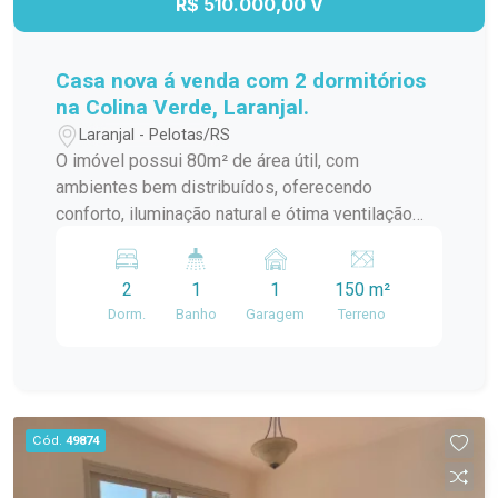
R$ 510.000,00 V
Casa nova á venda com 2 dormitórios
na Colina Verde, Laranjal.
Laranjal - Pelotas/RS
O imóvel possui 80m² de área útil, com
ambientes bem distribuídos, oferecendo
conforto, iluminação natural e ótima ventilação
cruzada. Conta com 2 dormitórios, sendo um
quarto térreo e outro na parte superior,
2
1
1
150 m²
aproveitando o caimento do telhado com
Dorm.
Banho
Garagem
Terreno
mezanino e closet. Sala e cozinha conjugadas,
banheiro, área de lavanderia e churrasqueira
completam o espaço interno. A casa é toda em
laje, com isolamento térmico entre a telha e a laje,
proporcionando mais conforto térmico em todas
Cód.
49874
as estações. Construção elevada, situada 13
metros acima do nível da lagoa e 1 metro acima