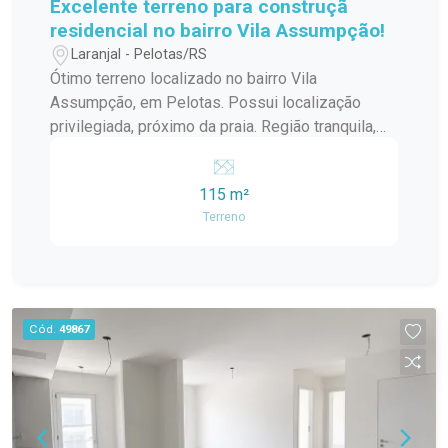
Excelente terreno para construçã
residencial no bairro Vila Assumpção!
Laranjal - Pelotas/RS
Ótimo terreno localizado no bairro Vila
Assumpção, em Pelotas. Possui localização
privilegiada, próximo da praia. Região tranquila,
segura, cercada por casas de alto padrão e
próxima à praia. Ideal para construção residencial
115 m²
compacta. Entre em contato para mais
Terreno
informações!
Cód.
49867