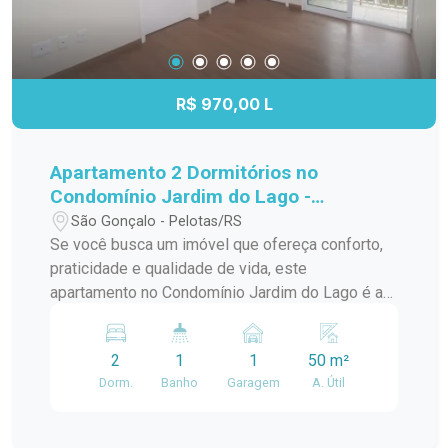
R$ 970,00 L
Apartamento 2 Dormitórios no
Condomínio Jardim do Lago -
Conforto, Segurança e Excelente
São Gonçalo - Pelotas/RS
Localização
Se você busca um imóvel que ofereça conforto,
praticidade e qualidade de vida, este
apartamento no Condomínio Jardim do Lago é a
oportunidade ideal. Localizado em uma região
estratégica de Pelotas, próximo ao Shopping
2
1
1
50 m²
Pelotas, UPA e uma ampla variedade de
Dorm.
Banho
Garagem
A. Útil
comércios e serviços, ele proporciona toda a
conveniência que você e sua família merecem.
Situado no terceiro andar, o apartamento conta