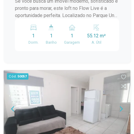
Se você busca um imóvel moderno, sofisticado e
24 horas para maior segurança e tranquilidade.
pronto para morar, este loft no Flow Live é a
Salão de festas para eventos e
oportunidade perfeita. Localizado no Parque Una,
confraternizações. Áreas verdes amplas e bem
um dos endereços mais valorizados de Pelotas,
cuidadas. Condomínio organizado, seguro e
o imóvel combina conforto, funcionalidade e um
planejado para oferecer mais qualidade de vida
1
1
1
55.12 m²
estilo de vida único, cercado por conveniência,
aos moradores. Localização privilegiada O
Dorm.
Banho
Garagem
A. Útil
lazer e qualidade de vida. Totalmente mobiliado e
Condomínio Jardim do Lago está próximo ao
decorado, o loft foi planejado para aproveitar
Shopping Pelotas, UPA, supermercados,
cada espaço de forma inteligente, oferecendo
farmácias, escolas e diversos serviços
praticidade para quem deseja morar ou investir
essenciais. Além disso, oferece fácil acesso às
em locação de alta rentabilidade. Características
Cód.
50057
principais vias da cidade, tornando sua rotina
do imóvel: Ambiente de dormitório integrado:
muito mais prática. Uma excelente oportunidade
Cama de casal. Ar-condicionado split instalado.
para quem deseja morar em um ambiente seguro,
Roupeiro planejado em acabamento grafite com
agradável e com infraestrutura completa, sem
nicho inferior em madeira. Sala de estar. Sofá-
abrir mão de uma localização estratégica. Agende
cama confortável. Smart TV instalada. Tapete
sua visita e venha conhecer tudo o que este
decorativo que valoriza o ambiente. Espaço
apartamento tem a oferecer!
aconchegante e bem iluminado. Espaço de jantar:
Mesa redonda com tampo em madeira. Quatro