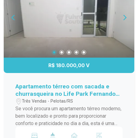
funcional, com excelente aproveitamento dos
espaços e praticidade para o dia a dia. Banheiro
com ótimo acabamento e ventilação. Sacada
privativa com churrasqueira, perfeita para reunir
amigos e familiares e aproveitar momentos
especiais sem sair de casa. Ambientes bem
ventilados e com ótima incidência de luz natural.
Serão instalados em dois quartos e na
sala/cozinha ares condicionados. Localização
R$ 180.000,00 V
privilegiada: Localizado próximo ao Shopping
Pelotas e à Avenida Ferreira Viana, o imóvel
oferece fácil acesso a supermercados,
Apartamento térreo com sacada e
farmácias, escolas, restaurantes, academias e
churrasqueira no Life Park Fernando
diversos serviços essenciais, garantindo mais
Osório
Três Vendas - Pelotas/RS
comodidade para a sua rotina. Infraestrutura do
Se você procura um apartamento térreo moderno,
condomínio: O Vitta Garden Club conta com áreas
bem localizado e pronto para proporcionar
verdes e espaços planejados para proporcionar
conforto e praticidade no dia a dia, esta é uma
mais lazer, segurança e qualidade de vida aos
excelente oportunidade no Residencial Life Park
moradores, em um ambiente agradável e