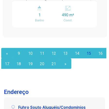
empreendimento.
situado na parte superior, em uma região com
excelente circulação e fácil acesso. Com
1
490 m²
ambientes amplos, bem distribuídos e ótima
Banho
Const.
posição solar (sol da tarde), o imóvel é ideal para
clínicas, escritórios, escolas, consultórios,
coworkings ou empresas que precisam de uma
grande estrutura pronta para operar. Descrição
dos ambientes: - Salão Principal: Espaço amplo e
versátil, com acabamento refinado, teto em
«
9
10
11
12
13
14
15
16
gesso e excelente iluminação. - Vitrine Ampla
com sacada: Perfeito para atrair clientes e
17
18
19
20
21
»
valorizar a exposição de produtos e serviços. -
Banheiros coletivos: dois banheiros, sendo um
masculino e um feminino, atendendo com
eficiência ao fluxo de pessoas. - Duas entradas
Endereço
independentes. - Terraço com área de luz:
contribui para melhor iluminação e circulação de
ar nos ambientes internos. Segurança: imóvel
Fuhro Souto Aluguéis/Condomínios