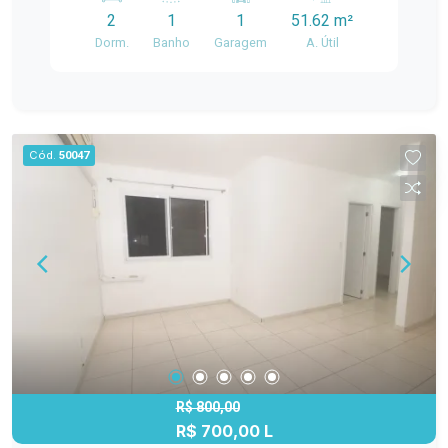
Fernando Osório. Localizado em uma região
acolhedor. Não perca a oportunidade de morar em
2
1
1
51.62 m²
estratégica de Pelotas, o imóvel está próximo ao
uma das regiões que mais crescem em Pelotas.
Dorm.
Banho
Garagem
A. Útil
Macro Atacado Treichel, ao Voleio Esporte Bar e
Agende sua visita e venha conhecer seu novo lar!
conta com fácil acesso a supermercados,
farmácias, restaurantes e diversos serviços
essenciais, oferecendo mais comodidade para
toda a família. Destaques do imóvel: 2
Cód.
50047
dormitórios bem distribuídos Sala de estar ampla
e aconchegante Sacada com churrasqueira, ideal
para reunir amigos e familiares Cozinha funcional
com ótimo aproveitamento de espaço Banheiro
moderno Ambientes bem iluminados e ventilados
Planta prática e confortável para o dia a dia.
Sobre o condomínio: O Residencial Life Park
Fernando Osório oferece um ambiente seguro,
organizado e agradável, proporcionando
tranquilidade e qualidade de vida para seus
moradores. Uma excelente opção para quem
R$ 800,00
R$ 700,00 L
deseja morar em uma localização privilegiada,