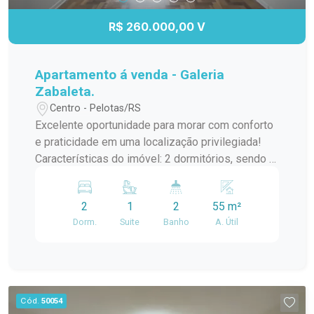
visita.
R$ 260.000,00 V
Apartamento á venda - Galeria
Zabaleta.
Centro - Pelotas/RS
Excelente oportunidade para morar com conforto
e praticidade em uma localização privilegiada!
Características do imóvel: 2 dormitórios, sendo 1
suíte 2 banheiros Sala de estar Cozinha funcional
Área de serviço independente Banheiros com
2
1
2
55 m²
box de vidro Ambientes bem distribuídos e
Dorm.
Suite
Banho
A. Útil
iluminados Ideal para quem busca um
apartamento confortável, com ótima localização e
fácil acesso a comércios, serviços e tudo o que
você precisa no dia a dia. Localizado na Galeria
Zabaleta. Entre em contato para mais
Cód.
50054
informações e agende sua visita!