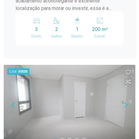
acabamento aconchegante e excelente
playground Salão de festas para
localização para morar ou investir, essa é a
confraternizações e momentos de lazer Boa
oportunidade ideal! Casa totalmente reformada,
relação entre funcionalidade e conforto para uso
telhado, hidráulica e elétrica 3 dormitórios sendo
familiar Ótima posição solar. Agende uma visita e
3
2
1
200 m²
2 suítes Sala de estar e jantar integradas com
conheça de perto este apartamento que reúne
Dorm.
Suítes
Banho
Const.
calefator Cozinha americana Piso em tábua
praticidade, comodidade e uma localização
corrida Ambientes amplos, aconchegantes e
estratégica no bairro Fragata.
muito bem iluminados Além de residencial, o
imóvel também é perfeito para uso comercial,
como escritório, clínica, consultório ou espaço
Cód.
50025
corporativo Um imóvel único, que une charme da
arquitetura antiga com o conforto da
modernização Entre em contato para mais
informações e agende sua visita