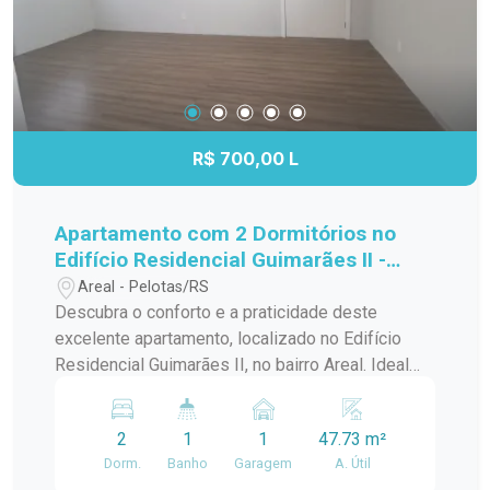
Playground Uma casa contemporânea, pronta
para morar, sem necessidade de qualquer
intervenção. Condomínio Aldo Locatelli Agende
sua visita e conheça pessoalmente cada detalhe
desta residência única. #altopadrao#
R$ 700,00 L
Apartamento com 2 Dormitórios no
Edifício Residencial Guimarães II -
Bairro Areal
Areal - Pelotas/RS
Descubra o conforto e a praticidade deste
excelente apartamento, localizado no Edifício
Residencial Guimarães II, no bairro Areal. Ideal
para quem busca morar bem em um ambiente
acolhedor, funcional e com ótima localização.
2
1
1
47.73 m²
Além disso, conta com garagem em frente ao
Dorm.
Banho
Garagem
A. Útil
bloco, proporcionando mais comodidade e