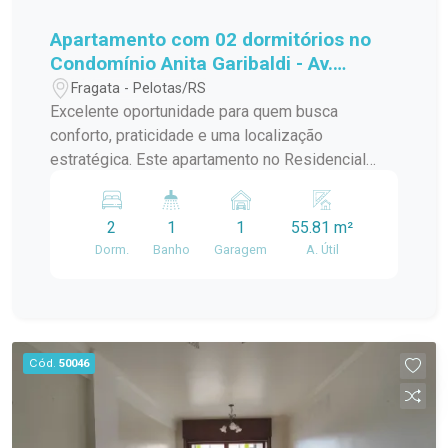
com fácil acesso aos principais pontos da cidade
e toda a infraestrutura necessária para viver bem.
Apartamento com 02 dormitórios no
Obs: O piso pode ser colocado, conforme
Condomínio Anita Garibaldi - Av.
negociação com inquilino. Entre em contato e
Pinheiro Machado
Fragata - Pelotas/RS
agende sua visita. Venha conhecer de perto este
Excelente oportunidade para quem busca
imóvel e descubra tudo o que ele tem a oferecer.
conforto, praticidade e uma localização
estratégica. Este apartamento no Residencial
Anita Garibaldi reúne ambientes bem planejados,
ótima iluminação natural e funcionalidade,
2
1
1
55.81 m²
proporcionando o equilíbrio perfeito entre bem-
Dorm.
Banho
Garagem
A. Útil
estar e comodidade para o dia a dia. Imóvel no
quinto andar. Características do imóvel: - Sala de
estar ampla e acolhedora, ideal para momentos
de descanso, convivência em família e recepção
de visitas. Um ambiente agradável, com
Cód.
50046
excelente aproveitamento do espaço e
iluminação natural. - Cozinha funcional, com
cooktop, projetada para oferecer praticidade na
rotina, com ótima disposição para organização e