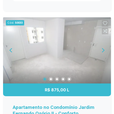
praticidade no dia a dia. Destaques do Imóvel: -
Sala ampla e iluminada com piso frio, oferecendo
um ambiente agradável, versátil e perfeito para
momentos de descanso, convivência e recepção
Cód.
50033
de visitas. A excelente iluminação natural
contribui para uma atmosfera mais acolhedora e
confortável. - Cozinha integrada à sala,
proporcionando melhor aproveitamento dos
espaços, maior interação entre os ambientes e
mais praticidade para a rotina diária. - 2
dormitórios confortáveis, bem ventilados e com
ótima iluminação natural, ideais para garantir
tranquilidade, privacidade e bem-estar aos
moradores. - Banheiro social funcional, com
layout bem distribuído, oferecendo praticidade e
R$ 875,00 L
conforto para o uso diário. - Garagem localizada
em frente ao bloco, proporcionando mais
segurança, comodidade e facilidade de acesso
Apartamento no Condomínio Jardim
ao imóvel. Diferenciais do imóvel: - Ambientes
Fernando Osório II - Conforto,