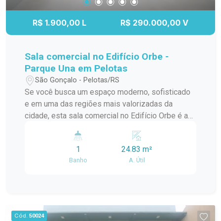
R$ 1.900,00 L
R$ 290.000,00 V
Sala comercial no Edifício Orbe -
Parque Una em Pelotas
São Gonçalo - Pelotas/RS
Se você busca um espaço moderno, sofisticado
e em uma das regiões mais valorizadas da
cidade, esta sala comercial no Edifício Orbe é a
escolha ideal para o seu negócio. Localizada no
Parque Una, o imóvel oferece praticidade,
1
24.83 m²
excelente visibilidade e um ambiente perfeito
Banho
A. Útil
para empresas que desejam transmitir
profissionalismo e modernidade. A sala conta
com excelente iluminação natural, proporcionando
um ambiente agradável e funcional para o dia a
dia. O piso será instalado, garantindo mais
Cód.
50024