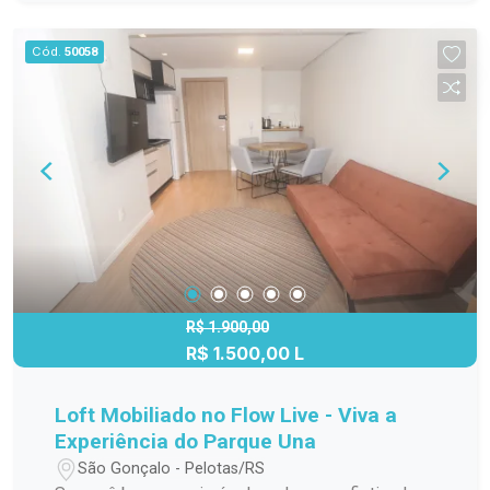
com ambientes bem distribuídos, ótima
iluminação natural e uma agradável sacada com
Cód.
50058
churrasqueira, perfeita para momentos de lazer e
confraternização. Características do imóvel: 2
dormitórios amplos, bem ventilados e com
excelente iluminação natural. Sala de estar
aconchegante, ideal para reunir a família e
receber amigos. Cozinha integrada à sala,
equipada com móveis planejados que
proporcionam praticidade e melhor
aproveitamento dos espaços. Sacada com
churrasqueira, oferecendo um ambiente
agradável para relaxar e aproveitar bons
R$ 1.900,00
R$ 1.500,00 L
momentos. Banheiro com box de vidro e armário.
Vaga de estacionamento. Excelente posição
solar, garantindo ambientes claros e confortáveis
Loft Mobiliado no Flow Live - Viva a
ao longo do dia. Localizado no terceiro andar,
Experiência do Parque Una
proporcionando mais privacidade e uma vista
São Gonçalo - Pelotas/RS
agradável. Infraestrutura do condomínio: Portaria