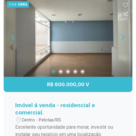
comodidade no dia a dia. Sala ampla e bem
Cód.
50056
lazer, espaços ao ar livre e diversas
iluminada, ideal para compor ambientes
conveniências, permitindo que você faça tudo a
aconchegantes. 02 dormitórios amplos e bem
poucos passos de casa. Uma excelente opção
arejados, oferecendo versatilidade para quem
para quem procura um imóvel exclusivo para
trabalha ou estuda em casa. Ambiente com ar
morar ou para investir em locação tradicional ou
condicionado. Banheiro social com box de vidro.
por temporada. Agende sua visita e conheça de
Área de lazer completa, com piscina para
perto tudo o que este loft tem a oferecer.
momentos de descanso e salão de festas para
confraternizações. Portaria 24 horas, garantindo
segurança contínua para você e sua família.
Banheiro funcional, com tudo o que você precisa
para o cotidiano. Ficam somente os móveis
R$ 600.000,00 V
descritos no anúncio, armários de cozinha e ar
condicionado. Viver no Residencial Life Club é
unir conforto, segurança e uma rotina com mais
Imóvel á venda - residencial e
qualidade. Agende sua visita! Entre em contato
comercial.
para conhecer esse excelente imóvel e descobrir
Centro - Pelotas/RS
como ele pode transformar sua rotina.
Excelente oportunidade para morar, investir ou
instalar seu negócio em uma localização