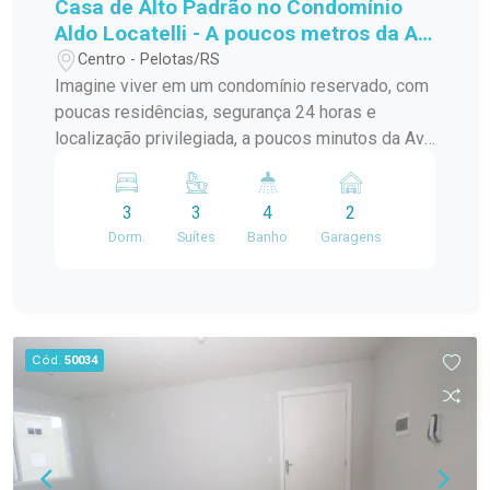
Casa de Alto Padrão no Condomínio
Aldo Locatelli - A poucos metros da Av.
Dom Joaquim
Centro - Pelotas/RS
Imagine viver em um condomínio reservado, com
poucas residências, segurança 24 horas e
localização privilegiada, a poucos minutos da Av.
Dom Joaquim e com acesso rápido ao centro da
cidade. Esta residência de 265m² foi projetada
3
3
4
2
para quem valoriza espaços amplos, integração e
Dorm.
Suítes
Banho
Garagens
acabamentos modernos. 3 suítes, incluindo uma
suíte master com amplo closet e banheiro
espaçoso Sala de estar com lareira e vista para a
área externa Sala íntima no segundo pavimento,
também com lareira Cozinha americana integrada
Cód.
50034
Espaço gourmet voltado para a piscina e amplo
pátio privativo Escritório e sótão no terceiro
pavimento 2 vagas cobertas Tudo isso em um
condomínio exclusivo que oferece: Portaria 24
horas Salão de festas Quadra poliesportiva