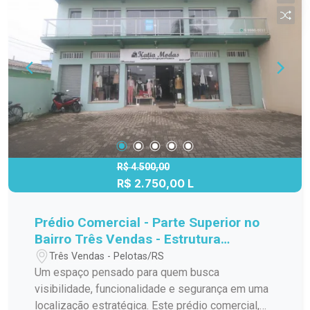
conforto e valorização ao espaço. Características
do imóvel: Sala comercial ampla e bem iluminada.
Piso será instalado no imóvel. Ambiente
moderno e versátil. Ideal para escritórios,
consultórios, estúdios, empresas de atendimento
ou espaços corporativos. Situada no Edifício
Orbe, próximo ao Shopping Pelotas, em uma das
regiões mais modernas e valorizadas da cidade.
O Parque Una oferece infraestrutura completa,
grande circulação de pessoas e fácil acesso às
principais vias de Pelotas. A região conta com
R$ 4.500,00
R$ 2.750,00 L
restaurantes, cafeterias, escritórios, lojas,
serviços e espaços de convivência, tornando o
endereço ainda mais estratégico para empresas
Prédio Comercial - Parte Superior no
que buscam praticidade e valorização. Uma
Bairro Três Vendas - Estrutura
excelente oportunidade para instalar seu negócio
Completa para o Seu Negócio
Três Vendas - Pelotas/RS
em um ambiente moderno, elegante e com alto
Um espaço pensado para quem busca
potencial de crescimento. Agende sua visita e
visibilidade, funcionalidade e segurança em uma
venha conhecer este espaço ideal para o seu
localização estratégica. Este prédio comercial,