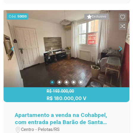
iluminados, sendo um deles completo, com cama
box de solteiro e roupeiro, o outro com cama box
Cód.
50030
Exclusivo
de casal, roupeiro e ambos com ar condicionado.
Sala confortável com sofá cama, mesa, painel e
televisão. Cozinha funcional, com armários,
geladeira e fogão. Banheiro em ótimo estado
com box. Imóvel totalmente mobiliado, pronto
para morar. Destaques da localização Próximo à
FAMED; Fácil acesso à rodoviária; Região com
mercados, farmácias, transporte público e
serviços variados; Localização estratégica para
quem estuda ou trabalha na região. Agende uma
visita e conheça de perto este imóvel que une
R$ 193.000,00
R$ 180.000,00 V
conforto, mobilidade e praticidade.
Apartamento a venda na Cohabpel,
com entrada pela Barão de Santa
Tecla.
Centro - Pelotas/RS