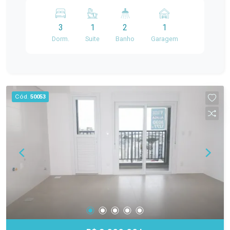
Sol, no coração de Pelotas. Características do
imóvel: 120 m² de área privativa 3 dormitórios,
3
1
2
1
sendo 1 suíte 2 banheiros Sala de estar ampla e
Dorm.
Suite
Banho
Garagem
bem iluminada Cozinha funcional Área de serviço
Ambientes amplos e bem distribuídos O
apartamento oferece conforto para toda a família,
com ótima ventilação e localização estratégica,
próximo a comércios, bancos, escolas,
Cód.
50053
universidades e demais serviços essenciais.
Ideal para quem deseja morar no centro da
cidade com praticidade e qualidade de vida. Entre
em contato para mais informações e
agendamento de visita.