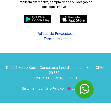
implicam em reserva, compra, venda ou locação de
quaisquer imóveis.
Política de Privacidade
Termo de Uso
© 2026 Fuhro Souto Consultoria Imobiliaria Ltda - Epp - CRECI
20.563 J
CNPJ: 93.555.928/0001-13
Sistema Imobiliário
Feito com
por
KUROLE