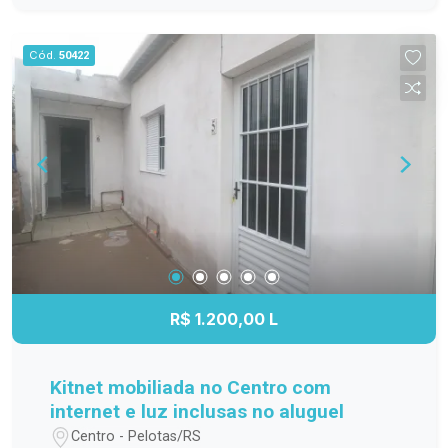
família; Cozinha funcional, com ótimo
aproveitamento do espaço; Banheiro completo;
Cód.
50422
Apartamento localizado no 3º andar,
proporcionando mais privacidade, boa ventilação
e excelente iluminação natural. Localização
Localizado na Avenida Duque de Caxias, o
Residencial Estrela Gaúcha oferece fácil acesso
aos principais pontos da cidade. O imóvel está
próximo a supermercados, escolas, farmácias,
transporte público e diversos comércios e
serviços, trazendo mais praticidade para o dia a
dia. Agende sua visita. Não perca a oportunidade
de conhecer este apartamento. Entre em contato
R$ 1.200,00 L
e agende sua visita para descobrir tudo o que
este imóvel tem a oferecer!
Kitnet mobiliada no Centro com
internet e luz inclusas no aluguel
Centro - Pelotas/RS