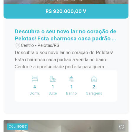
R$ 920.000,00 V
Descubra o seu novo lar no coração de
Pelotas! Esta charmosa casa padrão à
venda no bairro Centro é a
Centro - Pelotas/RS
oportunidade perfeita para quem
Descubra o seu novo lar no coração de Pelotas!
busca conforto e praticidade. Com
Esta charmosa casa padrão à venda no bairro
uma localização privilegiada, você
Centro é a oportunidade perfeita para quem
estará a poucos passos de diversas
busca conforto e praticidade. Com uma
comodidades,
localização privilegiada, você estará a poucos
4
1
1
2
passos de diversas comodidades, como
Dorm.
Suite
Banho
Garagens
supermercados, restaurantes, lojas e escolas. A
casa possui um layout funcional, com amplos
espaços internos que garantem conforto para
você e sua família. Os quartos são arejados e
iluminados, proporcionando um ambiente
Cód.
50437
acolhedor. A sala de estar é ideal para receber