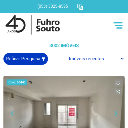
(053) 3025-8585
3002 IMÓVEIS
Refinar Pesquisa
Cód.
50443