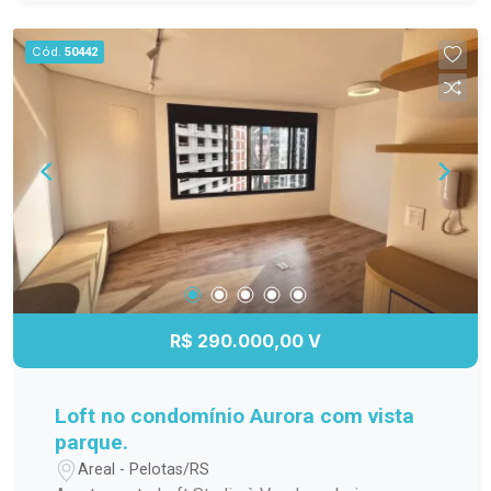
para os dias quentes, salão de festas para suas
comemorações, espaço gourmet para preparar
Cód.
50442
refeições especiais, quadra poliesportiva para os
amantes de esportes e um playground seguro e
divertido para as crianças. Não perca a chance de
viver em um lugar que une conforto, praticidade e
lazer. Agende sua visita e venha conhecer esse
incrível apartamento!
R$ 290.000,00 V
Loft no condomínio Aurora com vista
parque.
Areal - Pelotas/RS