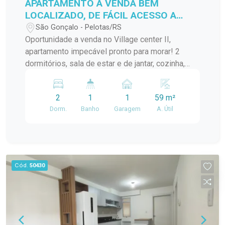
APARTAMENTO A VENDA BEM
LOCALIZADO, DE FÁCIL ACESSO A
VÁRIOS PONTOS DA CIDADE!
São Gonçalo - Pelotas/RS
Oportunidade a venda no Village center II,
apartamento impecável pronto para morar! 2
dormitórios, sala de estar e de jantar, cozinha,
banheiro, lavanderia.... Localização ideal para
quem busca praticidade no dia a dia!
2
1
1
59 m²
Dorm.
Banho
Garagem
A. Útil
Cód.
50430