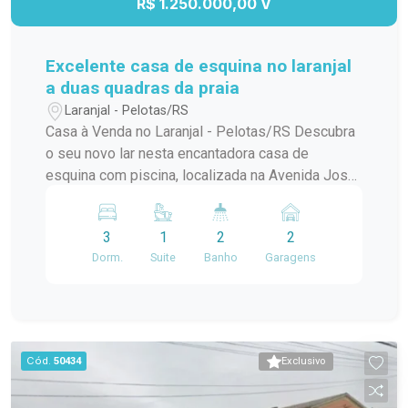
R$ 1.250.000,00 V
Excelente casa de esquina no laranjal
a duas quadras da praia
Laranjal - Pelotas/RS
Casa à Venda no Laranjal - Pelotas/RS Descubra
o seu novo lar nesta encantadora casa de
esquina com piscina, localizada na Avenida José
Maria da Fontoura, a apenas uma quadra da beira
da praia. Com 240 m² de área construída, este
3
1
2
2
sobrado é ideal para quem busca conforto e
Dorm.
Suite
Banho
Garagens
praticidade. No térreo, você encontrará uma
ampla sala/cozinha integrada, equipada com
todos os utensílios necessários e uma
churrasqueira perfeita para os momentos de
confraternização. O ambiente ainda conta com
Cód.
50434
Exclusivo
uma aconchegante lareira e um jardim de inverno
que traz luz natural e frescor ao espaço. Além