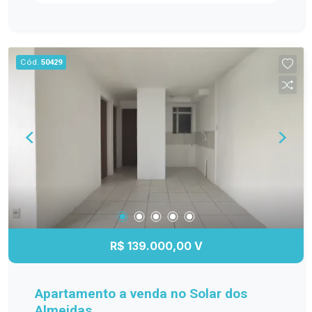
ambientes bem distribuídos e funcionais. Entre
os diferenciais, destacam-se os móveis
planejados na cozinha, sala de estar, banheiro e
dormitório principal, proporcionando mais
Cód.
50429
organização e elegância. O banheiro possui box
de vidro, e o quarto principal conta com ar-
condicionado, garantindo maior conforto em
todas as estações. A sacada com churrasqueira é
perfeita para reunir a família e os amigos, além
de oferecer a possibilidade de fechamento em
vidro, agregando ainda mais conforto e
valorização ao imóvel. Se você procura um
apartamento moderno, bem equipado e pronto
para receber sua família, esta é a oportunidade
ideal! Entre em contato e agende sua visita!
R$ 139.000,00 V
Apartamento a venda no Solar dos
Almeidas.