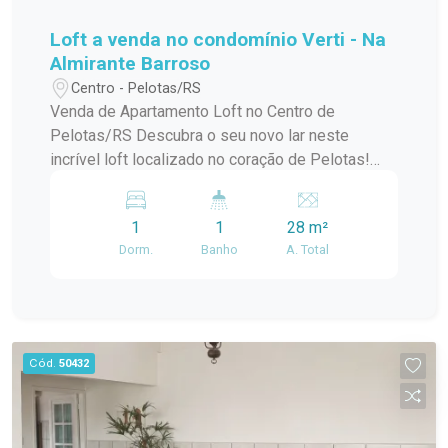
Loft a venda no condomínio Verti - Na
Almirante Barroso
Centro - Pelotas/RS
Venda de Apartamento Loft no Centro de
Pelotas/RS Descubra o seu novo lar neste
incrível loft localizado no coração de Pelotas!
Este apartamento padrão, em um condomínio em
construção, oferece o melhor da modernidade e
1
1
28 m²
conforto, ideal para quem busca praticidade e
Dorm.
Banho
A. Total
estilo de vida urbano. Com uma localização
privilegiada no centro da cidade, você estará a
poucos passos de tudo que precisa:
restaurantes, lojas, cafés e opções de
entretenimento. O condomínio conta com uma
Cód.
50432
infraestrutura de lazer completa, perfeita para
relaxar e aproveitar momentos especiais com
amigos e familiares. O loft possui um design
contemporâneo, aproveitando ao máximo a