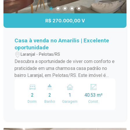
R$ 270.000,00 V
Casa à venda no Amarilis | Excelente
oportunidade
Laranjal - Pelotas/RS
Descubra a oportunidade de viver com conforto e
praticidade em uma charmosa casa padrão no
bairro Laranjal, em Pelotas/RS. Este imóvel é
ideal para quem busca um lar aconchegante e
bem localizado. A casa conta com amplos
2
2
1
40.53 m²
ambientes, proporcionando uma ótima circulação
Dorm.
Banho
Garagem
Const.
e iluminação natural. A sala de estar é perfeita
para momentos em família, enquanto a cozinha
integrada oferece funcionalidade e espaço para
suas receitas favoritas. O dormitório é arejado e