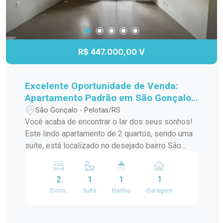
R$ 447.000,00 V
Excelente Oportunidade de Venda:
Apartamento Padrão em São Gonçalo,
Pelotas/RS
São Gonçalo - Pelotas/RS
Você acaba de encontrar o lar dos seus sonhos!
Este lindo apartamento de 2 quartos, sendo uma
suíte, está localizado no desejado bairro São
Gonçalo, a poucos passos do Shopping Pelotas
e do Fórum. Com uma sacada charmosa e
2
1
1
1
churrasqueira, este espaço é perfeito para
Dorm.
Suite
Banho
Garagem
receber amigos e familiares em momentos de
descontração. O apartamento conta com uma
infraestrutura de lazer completa, incluindo piscina