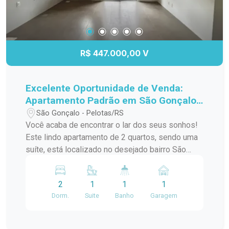
R$ 447.000,00 V
Excelente Oportunidade de Venda:
Apartamento Padrão em São Gonçalo,
Pelotas/RS
São Gonçalo - Pelotas/RS
Você acaba de encontrar o lar dos seus sonhos!
Este lindo apartamento de 2 quartos, sendo uma
suíte, está localizado no desejado bairro São
Gonçalo, a poucos passos do Shopping Pelotas
e do Fórum. Com uma sacada charmosa e
2
1
1
1
churrasqueira, este espaço é perfeito para
Dorm.
Suite
Banho
Garagem
receber amigos e familiares em momentos de
descontração. O apartamento conta com uma
infraestrutura de lazer completa, incluindo piscina