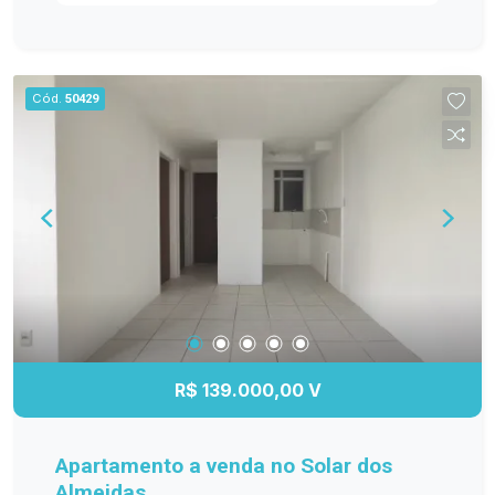
ambientes bem distribuídos e funcionais. Entre
os diferenciais, destacam-se os móveis
planejados na cozinha, sala de estar, banheiro e
dormitório principal, proporcionando mais
Cód.
50429
organização e elegância. O banheiro possui box
de vidro, e o quarto principal conta com ar-
condicionado, garantindo maior conforto em
todas as estações. A sacada com churrasqueira é
perfeita para reunir a família e os amigos, além
de oferecer a possibilidade de fechamento em
vidro, agregando ainda mais conforto e
valorização ao imóvel. Se você procura um
apartamento moderno, bem equipado e pronto
para receber sua família, esta é a oportunidade
ideal! Entre em contato e agende sua visita!
R$ 139.000,00 V
Apartamento a venda no Solar dos
Almeidas.