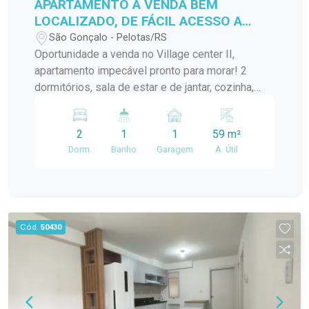
APARTAMENTO A VENDA BEM
LOCALIZADO, DE FÁCIL ACESSO A
VÁRIOS PONTOS DA CIDADE!
São Gonçalo - Pelotas/RS
Oportunidade a venda no Village center II,
apartamento impecável pronto para morar! 2
dormitórios, sala de estar e de jantar, cozinha,
banheiro, lavanderia.... Localização ideal para
quem busca praticidade no dia a dia!
2
1
1
59 m²
Dorm.
Banho
Garagem
A. Útil
Cód.
50430