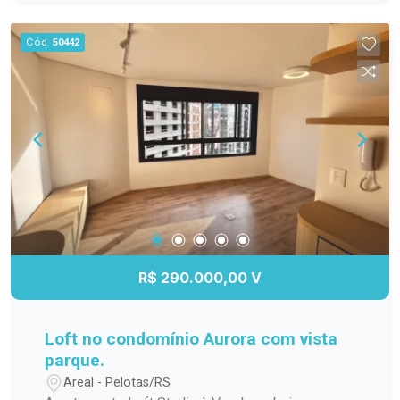
para os dias quentes, salão de festas para suas
comemorações, espaço gourmet para preparar
Cód.
50442
refeições especiais, quadra poliesportiva para os
amantes de esportes e um playground seguro e
divertido para as crianças. Não perca a chance de
viver em um lugar que une conforto, praticidade e
lazer. Agende sua visita e venha conhecer esse
incrível apartamento!
R$ 290.000,00 V
Loft no condomínio Aurora com vista
parque.
Areal - Pelotas/RS