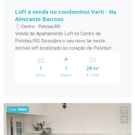
Loft a venda no condomínio Verti - Na
Almirante Barroso
Centro - Pelotas/RS
Venda de Apartamento Loft no Centro de
Pelotas/RS Descubra o seu novo lar neste
incrível loft localizado no coração de Pelotas!
Este apartamento padrão, em um condomínio em
construção, oferece o melhor da modernidade e
1
1
28 m²
conforto, ideal para quem busca praticidade e
Dorm.
Banho
A. Total
estilo de vida urbano. Com uma localização
privilegiada no centro da cidade, você estará a
poucos passos de tudo que precisa:
restaurantes, lojas, cafés e opções de
entretenimento. O condomínio conta com uma
Cód.
50432
infraestrutura de lazer completa, perfeita para
relaxar e aproveitar momentos especiais com
amigos e familiares. O loft possui um design
contemporâneo, aproveitando ao máximo a