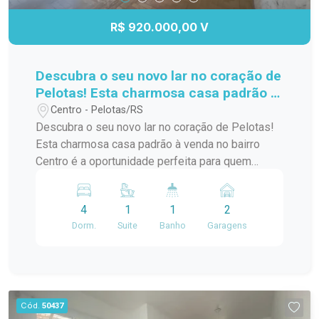
R$ 920.000,00 V
Descubra o seu novo lar no coração de
Pelotas! Esta charmosa casa padrão à
venda no bairro Centro é a
Centro - Pelotas/RS
oportunidade perfeita para quem
Descubra o seu novo lar no coração de Pelotas!
busca conforto e praticidade. Com
Esta charmosa casa padrão à venda no bairro
uma localização privilegiada, você
Centro é a oportunidade perfeita para quem
estará a poucos passos de diversas
busca conforto e praticidade. Com uma
comodidades,
localização privilegiada, você estará a poucos
4
1
1
2
passos de diversas comodidades, como
Dorm.
Suite
Banho
Garagens
supermercados, restaurantes, lojas e escolas. A
casa possui um layout funcional, com amplos
espaços internos que garantem conforto para
você e sua família. Os quartos são arejados e
iluminados, proporcionando um ambiente
Cód.
50437
acolhedor. A sala de estar é ideal para receber