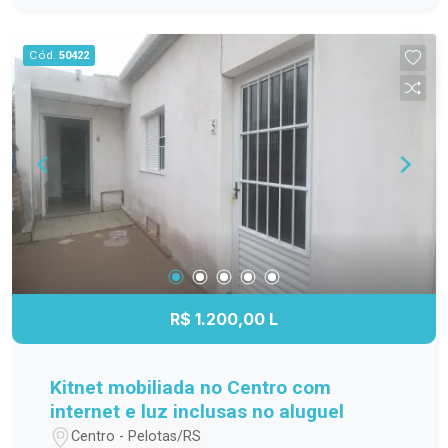
família; Cozinha funcional, com ótimo
aproveitamento do espaço; Banheiro completo;
Cód.
50422
Apartamento localizado no 3º andar,
proporcionando mais privacidade, boa ventilação
e excelente iluminação natural. Localização
Localizado na Avenida Duque de Caxias, o
Residencial Estrela Gaúcha oferece fácil acesso
aos principais pontos da cidade. O imóvel está
próximo a supermercados, escolas, farmácias,
transporte público e diversos comércios e
serviços, trazendo mais praticidade para o dia a
dia. Agende sua visita. Não perca a oportunidade
de conhecer este apartamento. Entre em contato
R$ 1.200,00 L
e agende sua visita para descobrir tudo o que
este imóvel tem a oferecer!
Kitnet mobiliada no Centro com
internet e luz inclusas no aluguel
Centro - Pelotas/RS