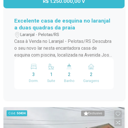
R$ 1.250.000,00 V
Excelente casa de esquina no laranjal
a duas quadras da praia
Laranjal - Pelotas/RS
Casa à Venda no Laranjal - Pelotas/RS Descubra
o seu novo lar nesta encantadora casa de
esquina com piscina, localizada na Avenida José
Maria da Fontoura, a apenas uma quadra da beira
da praia. Com 240 m² de área construída, este
3
1
2
2
sobrado é ideal para quem busca conforto e
Dorm.
Suite
Banho
Garagens
praticidade. No térreo, você encontrará uma
ampla sala/cozinha integrada, equipada com
todos os utensílios necessários e uma
churrasqueira perfeita para os momentos de
confraternização. O ambiente ainda conta com
Cód.
50434
Exclusivo
uma aconchegante lareira e um jardim de inverno
que traz luz natural e frescor ao espaço. Além