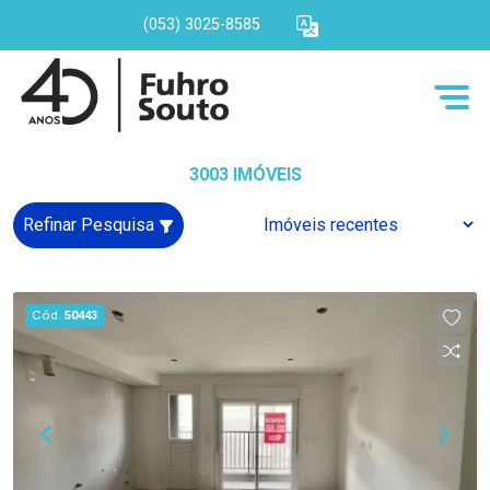
(053) 3025-8585
3003 IMÓVEIS
Refinar Pesquisa
Cód.
50443