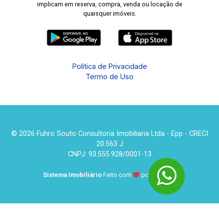
implicam em reserva, compra, venda ou locação de
quaisquer imóveis.
Política de Privacidade
Termo de Uso
© 2026 Fuhro Souto Consultoria Imobiliaria Ltda - Epp - CRECI
20.563 J
CNPJ: 93.555.928/0001-13
Sistema Imobiliário
Feito com
por
KUROLE