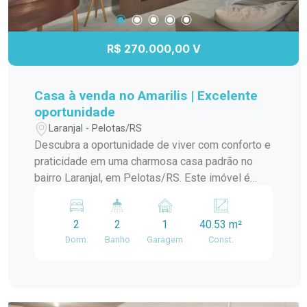
R$ 270.000,00 V
Casa à venda no Amarilis | Excelente
oportunidade
Laranjal - Pelotas/RS
Descubra a oportunidade de viver com conforto e
praticidade em uma charmosa casa padrão no
bairro Laranjal, em Pelotas/RS. Este imóvel é
ideal para quem busca um lar aconchegante e
bem localizado. A casa conta com amplos
2
2
1
40.53 m²
ambientes, proporcionando uma ótima circulação
Dorm.
Banho
Garagem
Const.
e iluminação natural. A sala de estar é perfeita
para momentos em família, enquanto a cozinha
integrada oferece funcionalidade e espaço para
suas receitas favoritas. O dormitório é arejado e