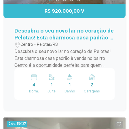
R$ 920.000,00 V
Descubra o seu novo lar no coração de
Pelotas! Esta charmosa casa padrão à
venda no bairro Centro é a
Centro - Pelotas/RS
oportunidade perfeita para quem
Descubra o seu novo lar no coração de Pelotas!
busca conforto e praticidade. Com
Esta charmosa casa padrão à venda no bairro
uma localização privilegiada, você
Centro é a oportunidade perfeita para quem
estará a poucos passos de diversas
busca conforto e praticidade. Com uma
comodidades,
localização privilegiada, você estará a poucos
4
1
1
2
passos de diversas comodidades, como
Dorm.
Suite
Banho
Garagens
supermercados, restaurantes, lojas e escolas. A
casa possui um layout funcional, com amplos
espaços internos que garantem conforto para
você e sua família. Os quartos são arejados e
iluminados, proporcionando um ambiente
Cód.
50437
acolhedor. A sala de estar é ideal para receber