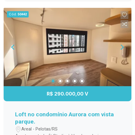
para os dias quentes, salão de festas para suas
comemorações, espaço gourmet para preparar
Cód.
50442
refeições especiais, quadra poliesportiva para os
amantes de esportes e um playground seguro e
divertido para as crianças. Não perca a chance de
viver em um lugar que une conforto, praticidade e
lazer. Agende sua visita e venha conhecer esse
incrível apartamento!
R$ 290.000,00 V
Loft no condomínio Aurora com vista
parque.
Areal - Pelotas/RS