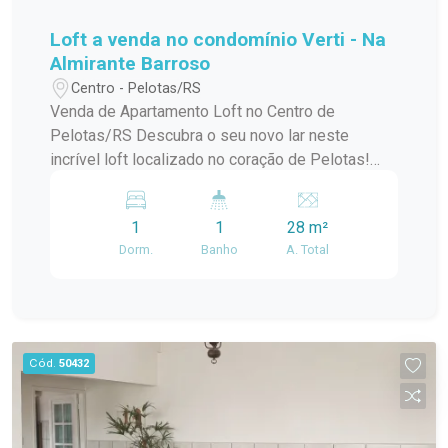
Loft a venda no condomínio Verti - Na
Almirante Barroso
Centro - Pelotas/RS
Venda de Apartamento Loft no Centro de
Pelotas/RS Descubra o seu novo lar neste
incrível loft localizado no coração de Pelotas!
Este apartamento padrão, em um condomínio em
construção, oferece o melhor da modernidade e
1
1
28 m²
conforto, ideal para quem busca praticidade e
Dorm.
Banho
A. Total
estilo de vida urbano. Com uma localização
privilegiada no centro da cidade, você estará a
poucos passos de tudo que precisa:
restaurantes, lojas, cafés e opções de
entretenimento. O condomínio conta com uma
Cód.
50432
infraestrutura de lazer completa, perfeita para
relaxar e aproveitar momentos especiais com
amigos e familiares. O loft possui um design
contemporâneo, aproveitando ao máximo a