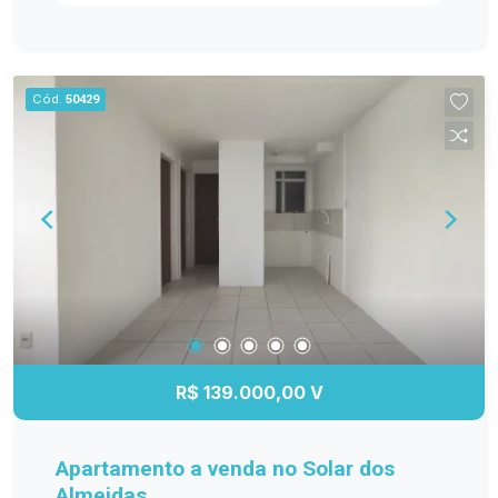
ambientes bem distribuídos e funcionais. Entre
os diferenciais, destacam-se os móveis
planejados na cozinha, sala de estar, banheiro e
dormitório principal, proporcionando mais
Cód.
50429
organização e elegância. O banheiro possui box
de vidro, e o quarto principal conta com ar-
condicionado, garantindo maior conforto em
todas as estações. A sacada com churrasqueira é
perfeita para reunir a família e os amigos, além
de oferecer a possibilidade de fechamento em
vidro, agregando ainda mais conforto e
valorização ao imóvel. Se você procura um
apartamento moderno, bem equipado e pronto
para receber sua família, esta é a oportunidade
ideal! Entre em contato e agende sua visita!
R$ 139.000,00 V
Apartamento a venda no Solar dos
Almeidas.