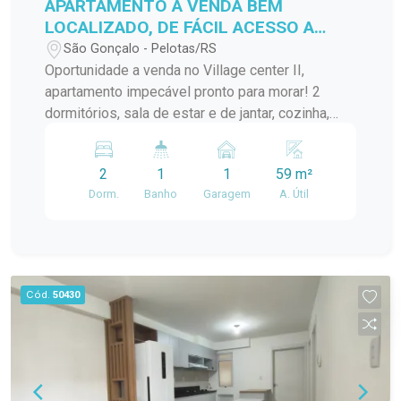
APARTAMENTO A VENDA BEM
LOCALIZADO, DE FÁCIL ACESSO A
VÁRIOS PONTOS DA CIDADE!
São Gonçalo - Pelotas/RS
Oportunidade a venda no Village center II,
apartamento impecável pronto para morar! 2
dormitórios, sala de estar e de jantar, cozinha,
banheiro, lavanderia.... Localização ideal para
quem busca praticidade no dia a dia!
2
1
1
59 m²
Dorm.
Banho
Garagem
A. Útil
Cód.
50430