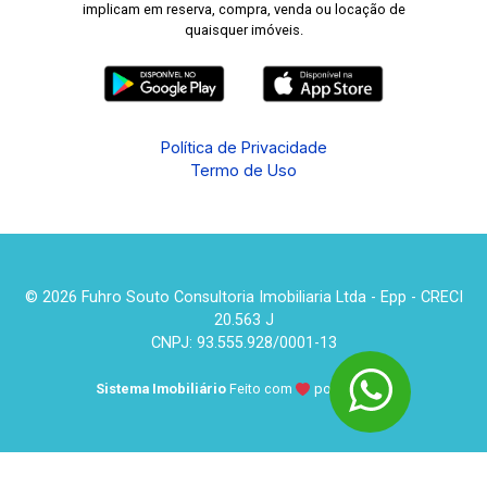
implicam em reserva, compra, venda ou locação de
quaisquer imóveis.
Política de Privacidade
Termo de Uso
© 2026 Fuhro Souto Consultoria Imobiliaria Ltda - Epp - CRECI
20.563 J
CNPJ: 93.555.928/0001-13
Sistema Imobiliário
Feito com
por
KUROLE