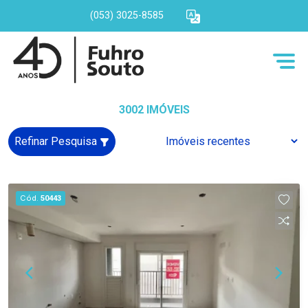
(053) 3025-8585
3002 IMÓVEIS
Refinar Pesquisa
Cód.
50443