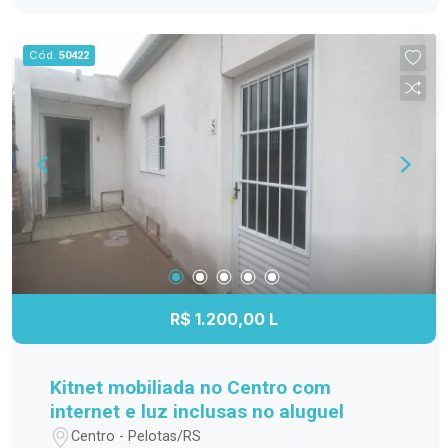
família; Cozinha funcional, com ótimo
aproveitamento do espaço; Banheiro completo;
Cód.
50422
Apartamento localizado no 3º andar,
proporcionando mais privacidade, boa ventilação
e excelente iluminação natural. Localização
Localizado na Avenida Duque de Caxias, o
Residencial Estrela Gaúcha oferece fácil acesso
aos principais pontos da cidade. O imóvel está
próximo a supermercados, escolas, farmácias,
transporte público e diversos comércios e
serviços, trazendo mais praticidade para o dia a
dia. Agende sua visita. Não perca a oportunidade
de conhecer este apartamento. Entre em contato
R$ 1.200,00 L
e agende sua visita para descobrir tudo o que
este imóvel tem a oferecer!
Kitnet mobiliada no Centro com
internet e luz inclusas no aluguel
Centro - Pelotas/RS