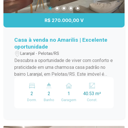
R$ 270.000,00 V
Casa à venda no Amarilis | Excelente
oportunidade
Laranjal - Pelotas/RS
Descubra a oportunidade de viver com conforto e
praticidade em uma charmosa casa padrão no
bairro Laranjal, em Pelotas/RS. Este imóvel é
ideal para quem busca um lar aconchegante e
bem localizado. A casa conta com amplos
2
2
1
40.53 m²
ambientes, proporcionando uma ótima circulação
Dorm.
Banho
Garagem
Const.
e iluminação natural. A sala de estar é perfeita
para momentos em família, enquanto a cozinha
integrada oferece funcionalidade e espaço para
suas receitas favoritas. O dormitório é arejado e