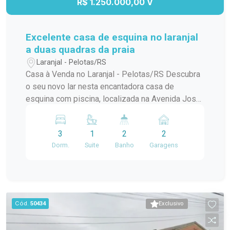
R$ 1.250.000,00 V
Excelente casa de esquina no laranjal
a duas quadras da praia
Laranjal - Pelotas/RS
Casa à Venda no Laranjal - Pelotas/RS Descubra
o seu novo lar nesta encantadora casa de
esquina com piscina, localizada na Avenida José
Maria da Fontoura, a apenas uma quadra da beira
da praia. Com 240 m² de área construída, este
3
1
2
2
sobrado é ideal para quem busca conforto e
Dorm.
Suite
Banho
Garagens
praticidade. No térreo, você encontrará uma
ampla sala/cozinha integrada, equipada com
todos os utensílios necessários e uma
churrasqueira perfeita para os momentos de
confraternização. O ambiente ainda conta com
Cód.
50434
Exclusivo
uma aconchegante lareira e um jardim de inverno
que traz luz natural e frescor ao espaço. Além