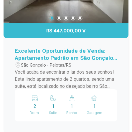
R$ 447.000,00 V
Excelente Oportunidade de Venda:
Apartamento Padrão em São Gonçalo,
Pelotas/RS
São Gonçalo - Pelotas/RS
Você acaba de encontrar o lar dos seus sonhos!
Este lindo apartamento de 2 quartos, sendo uma
suíte, está localizado no desejado bairro São
Gonçalo, a poucos passos do Shopping Pelotas
e do Fórum. Com uma sacada charmosa e
2
1
1
1
churrasqueira, este espaço é perfeito para
Dorm.
Suite
Banho
Garagem
receber amigos e familiares em momentos de
descontração. O apartamento conta com uma
infraestrutura de lazer completa, incluindo piscina