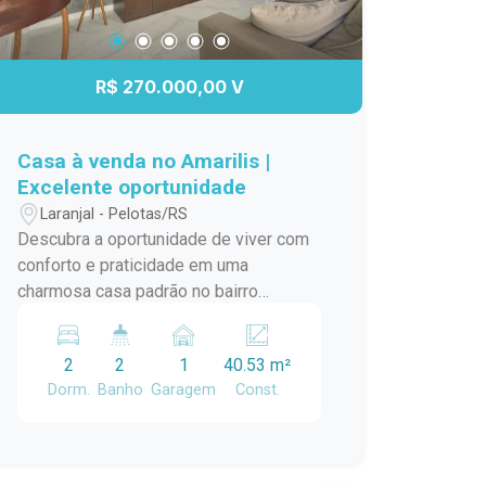
R$ 270.000,00 V
Casa à venda no Amarilis |
Excelente oportunidade
Laranjal - Pelotas/RS
Descubra a oportunidade de viver com
conforto e praticidade em uma
charmosa casa padrão no bairro
Laranjal, em Pelotas/RS. Este imóvel é
ideal para quem busca um lar
2
2
1
40.53 m²
aconchegante e bem localizado. A casa
Dorm.
Banho
Garagem
Const.
conta com amplos ambientes,
proporcionando uma ótima circulação e
iluminação natural. A sala de estar é
perfeita para momentos em família,