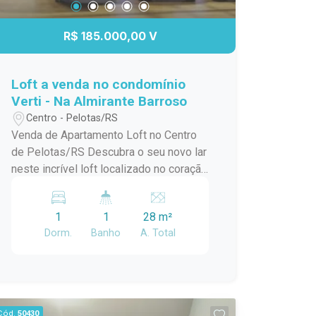
R$ 185.000,00 V
Loft a venda no condomínio
Verti - Na Almirante Barroso
Centro - Pelotas/RS
Venda de Apartamento Loft no Centro
de Pelotas/RS Descubra o seu novo lar
neste incrível loft localizado no coração
de Pelotas! Este apartamento padrão,
em um condomínio em construção,
1
1
28 m²
oferece o melhor da modernidade e
Dorm.
Banho
A. Total
conforto, ideal para quem busca
praticidade e estilo de vida urbano.
Com uma localização privilegiada no
centro da cidade, você estará a poucos
passos de tudo que precisa:
Cód.
50430