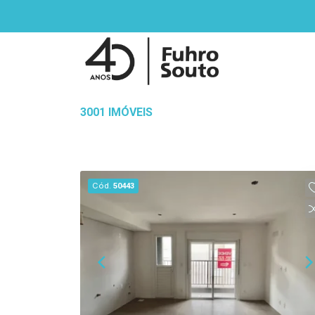
3001 IMÓVEIS
Cód.
50443