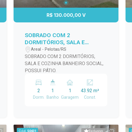
uma área de descanso. Além disso, a
propriedade conta com uma garagem
R$ 130.000,00 V
que acomoda veículos com segurança.
Não perca a chance de viver em uma
das áreas mais desejadas de Pelotas.
SOBRADO COM 2
Agende uma visita e venha conferir de
DORMITÓRIOS, SALA E
perto tudo o que esta casa tem a
COZINHA BANHEIRO SOCIAL,
Areal - Pelotas/RS
oferecer!
POSSUI PÁTIO.
SOBRADO COM 2 DORMITÓRIOS,
SALA E COZINHA BANHEIRO SOCIAL,
POSSUI PÁTIO.
2
1
1
43.92 m²
Dorm.
Banho
Garagem
Const.
Cód.
50431
Exclusivo