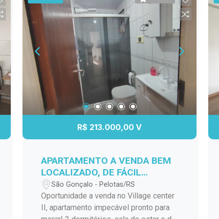
R$ 213.000,00 V
APARTAMENTO A VENDA BEM
LOCALIZADO, DE FÁCIL
ACESSO A VÁRIOS PONTOS DA
São Gonçalo - Pelotas/RS
CIDADE!
Oportunidade a venda no Village center
II, apartamento impecável pronto para