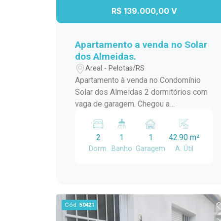
R$ 139.000,00 V
Apartamento a venda no Solar
dos Almeidas.
Areal - Pelotas/RS
Apartamento à venda no Condomínio
Solar dos Almeidas 2 dormitórios com
vaga de garagem. Chegou a
oportunidade de conquistar o seu novo
lar! Este excelente apartamento no
2
1
1
42.90 m²
Condomínio solar dos Almeidas
Dorm.
Banho
Garagem
A. Útil
oferece conforto, praticidade e um
ótimo custo-benefício para quem busca
qualidade de vida. O imóvel conta com:
2 dormitórios; 1 banheiro; Sala de estar
aconchegante; Cozinha funcional; 1
Cód.
50421
vaga de garagem. Ideal para casais,