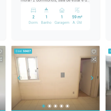
morar! 2 dormitórios, sala de estar e de
jantar, cozinha, banheiro, lavanderia....
Localização ideal para quem busca
2
1
1
59 m²
praticidade no dia a dia!
Dorm.
Banho
Garagem
A. Útil
Cód.
50427