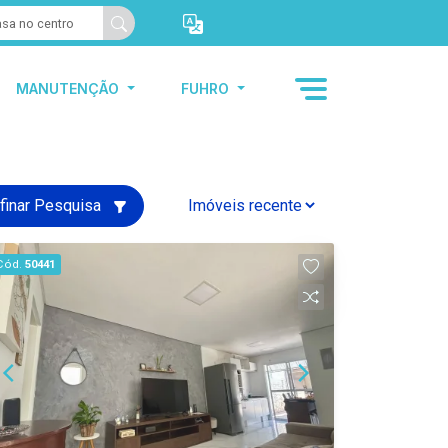
MANUTENÇÃO
FUHRO
finar Pesquisa
Cód.
50441