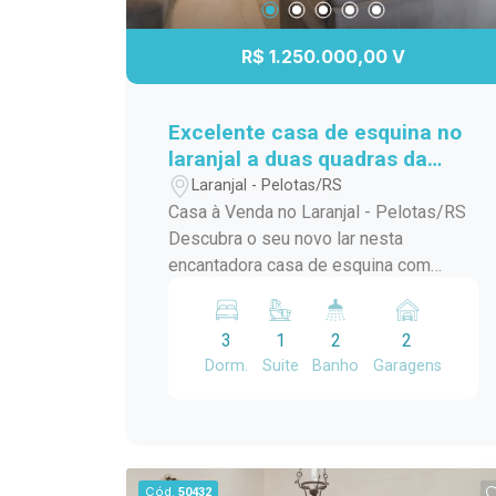
R$ 1.250.000,00 V
Excelente casa de esquina no
laranjal a duas quadras da
praia
Laranjal - Pelotas/RS
Casa à Venda no Laranjal - Pelotas/RS
Descubra o seu novo lar nesta
encantadora casa de esquina com
piscina, localizada na Avenida José
Maria da Fontoura, a apenas uma quadra
3
1
2
2
da beira da praia. Com 240 m² de área
Dorm.
Suite
Banho
Garagens
construída, este sobrado é ideal para
quem busca conforto e praticidade. No
térreo, você encontrará uma ampla
sala/cozinha integrada, equipada com
todos os utensílios necessários e uma
Cód.
50432