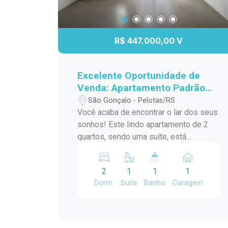
R$ 447.000,00 V
Excelente Oportunidade de
Venda: Apartamento Padrão
em São Gonçalo, Pelotas/RS
São Gonçalo - Pelotas/RS
Você acaba de encontrar o lar dos seus
sonhos! Este lindo apartamento de 2
quartos, sendo uma suíte, está
localizado no desejado bairro São
Gonçalo, a poucos passos do Shopping
2
1
1
1
Pelotas e do Fórum. Com uma sacada
Dorm.
Suite
Banho
Garagem
charmosa e churrasqueira, este espaço
é perfeito para receber amigos e
familiares em momentos de
descontração. O apartamento conta