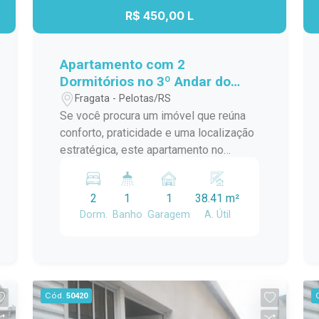
R$ 450,00 L
Apartamento com 2
Dormitórios no 3º Andar do
Residencial Estrela Gaúcha -
Fragata - Pelotas/RS
Excelente Localização
Se você procura um imóvel que reúna
conforto, praticidade e uma localização
estratégica, este apartamento no
Residencial Estrela Gaúcha é uma
excelente oportunidade. Com
2
1
1
38.41 m²
ambientes bem distribuídos e ótima
Dorm.
Banho
Garagem
A. Útil
iluminação natural, é ideal para quem
deseja viver com comodidade no dia a
dia. Características do imóvel: 2
dormitórios bem iluminados e arejados;
Sala de estar aconchegante, perfeita
Cód.
50420
para os momentos em família; Cozinha