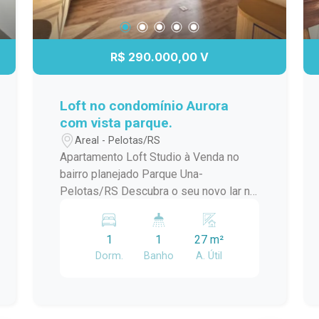
R$ 290.000,00 V
Loft no condomínio Aurora
com vista parque.
Areal - Pelotas/RS
Apartamento Loft Studio à Venda no
bairro planejado Parque Una-
Pelotas/RS Descubra o seu novo lar no
coração do Areal! Este encantador loft
studio localizado no Condomínio Aurora
1
1
27 m²
Parque Una oferece uma experiência
Dorm.
Banho
A. Útil
única de conforto e modernidade. Com
uma vista deslumbrante para o parque,
este espaço foi projetado para
proporcionar qualidade de vida e bem-