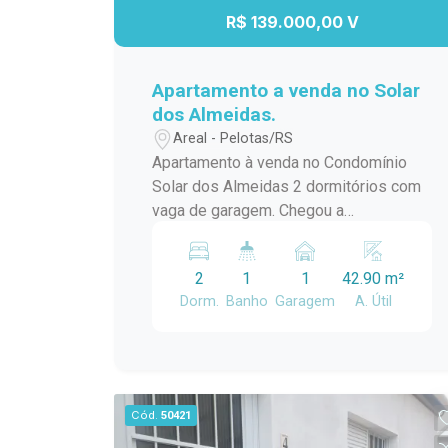
R$ 139.000,00 V
Apartamento a venda no Solar
dos Almeidas.
Areal - Pelotas/RS
Apartamento à venda no Condomínio
Solar dos Almeidas 2 dormitórios com
vaga de garagem. Chegou a
oportunidade de conquistar o seu novo
lar! Este excelente apartamento no
2
1
1
42.90 m²
Condomínio solar dos Almeidas
Dorm.
Banho
Garagem
A. Útil
oferece conforto, praticidade e um
ótimo custo-benefício para quem busca
qualidade de vida. O imóvel conta com:
2 dormitórios; 1 banheiro; Sala de estar
aconchegante; Cozinha funcional; 1
Cód.
50421
vaga de garagem. Ideal para casais,