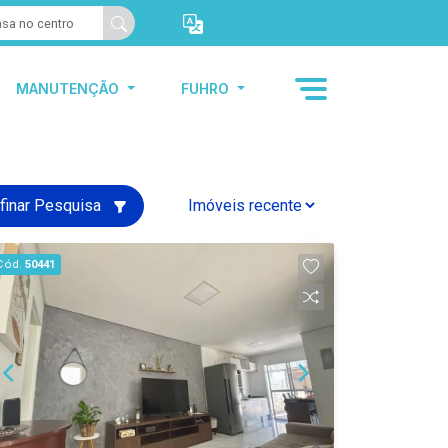
MANUTENÇÃO
FUHRO
finar Pesquisa
Cód.
50441