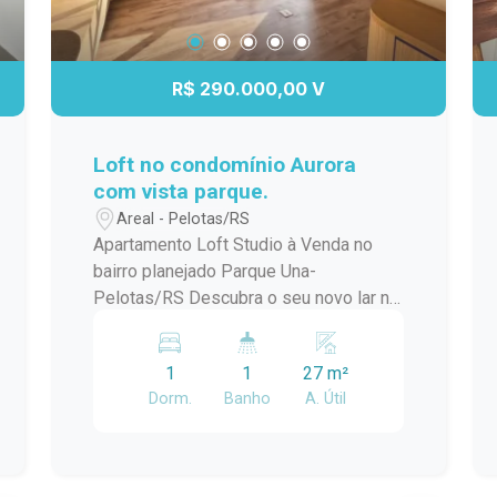
R$ 290.000,00 V
Loft no condomínio Aurora
com vista parque.
Areal - Pelotas/RS
Apartamento Loft Studio à Venda no
bairro planejado Parque Una-
Pelotas/RS Descubra o seu novo lar no
coração do Areal! Este encantador loft
studio localizado no Condomínio Aurora
1
1
27 m²
Parque Una oferece uma experiência
Dorm.
Banho
A. Útil
única de conforto e modernidade. Com
uma vista deslumbrante para o parque,
este espaço foi projetado para
proporcionar qualidade de vida e bem-