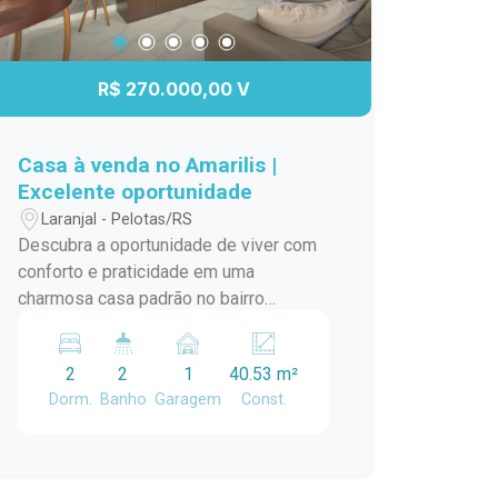
R$ 270.000,00 V
Casa à venda no Amarilis |
Excelente oportunidade
Laranjal - Pelotas/RS
Descubra a oportunidade de viver com
conforto e praticidade em uma
charmosa casa padrão no bairro
Laranjal, em Pelotas/RS. Este imóvel é
ideal para quem busca um lar
2
2
1
40.53 m²
aconchegante e bem localizado. A casa
Dorm.
Banho
Garagem
Const.
conta com amplos ambientes,
proporcionando uma ótima circulação e
iluminação natural. A sala de estar é
perfeita para momentos em família,