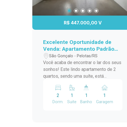
R$ 447.000,00 V
Excelente Oportunidade de
Venda: Apartamento Padrão
em São Gonçalo, Pelotas/RS
São Gonçalo - Pelotas/RS
Você acaba de encontrar o lar dos seus
sonhos! Este lindo apartamento de 2
quartos, sendo uma suíte, está
localizado no desejado bairro São
Gonçalo, a poucos passos do Shopping
2
1
1
1
Pelotas e do Fórum. Com uma sacada
Dorm.
Suite
Banho
Garagem
charmosa e churrasqueira, este espaço
é perfeito para receber amigos e
familiares em momentos de
descontração. O apartamento conta