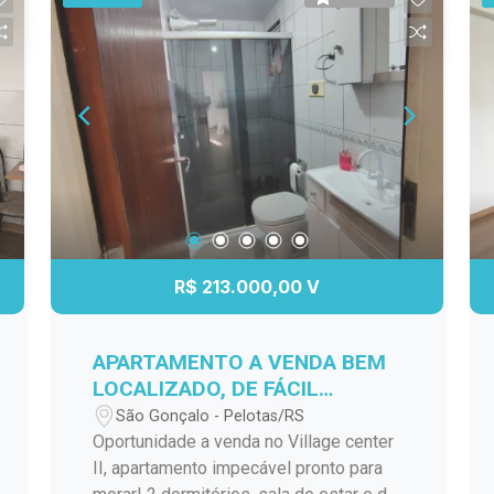
R$ 213.000,00 V
APARTAMENTO A VENDA BEM
LOCALIZADO, DE FÁCIL
ACESSO A VÁRIOS PONTOS DA
São Gonçalo - Pelotas/RS
CIDADE!
Oportunidade a venda no Village center
II, apartamento impecável pronto para