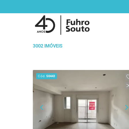
3002 IMÓVEIS
Cód.
50443