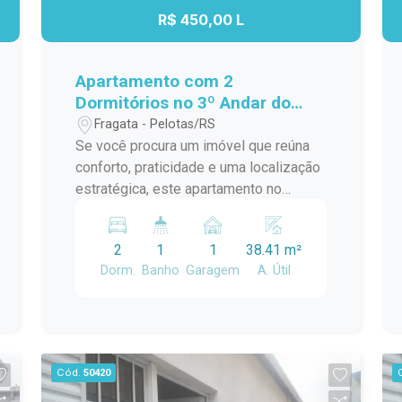
R$ 450,00 L
Apartamento com 2
Dormitórios no 3º Andar do
Residencial Estrela Gaúcha -
Fragata - Pelotas/RS
Excelente Localização
Se você procura um imóvel que reúna
conforto, praticidade e uma localização
estratégica, este apartamento no
Residencial Estrela Gaúcha é uma
excelente oportunidade. Com
2
1
1
38.41 m²
ambientes bem distribuídos e ótima
Dorm.
Banho
Garagem
A. Útil
iluminação natural, é ideal para quem
deseja viver com comodidade no dia a
dia. Características do imóvel: 2
dormitórios bem iluminados e arejados;
Sala de estar aconchegante, perfeita
Cód.
50420
para os momentos em família; Cozinha