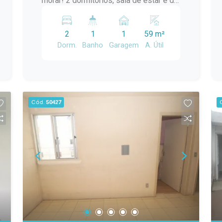
morar! 2 dormitórios, sala de estar e de
jantar, cozinha, banheiro, lavanderia....
Localização ideal para quem busca
2
1
1
59 m²
praticidade no dia a dia!
Dorm.
Banho
Garagem
A. Útil
Cód.
50427