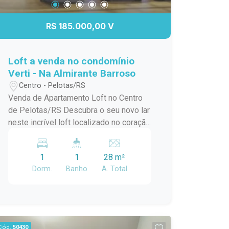
R$ 185.000,00 V
Loft a venda no condomínio
Verti - Na Almirante Barroso
Centro - Pelotas/RS
Venda de Apartamento Loft no Centro
de Pelotas/RS Descubra o seu novo lar
neste incrível loft localizado no coração
de Pelotas! Este apartamento padrão,
em um condomínio em construção,
1
1
28 m²
oferece o melhor da modernidade e
Dorm.
Banho
A. Total
conforto, ideal para quem busca
praticidade e estilo de vida urbano.
Com uma localização privilegiada no
centro da cidade, você estará a poucos
passos de tudo que precisa:
Cód.
50430