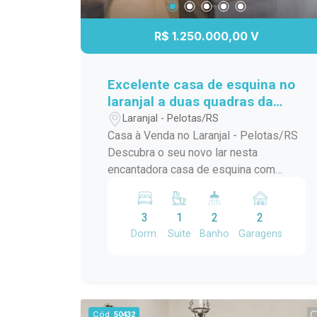
R$ 1.250.000,00 V
Excelente casa de esquina no
laranjal a duas quadras da
praia
Laranjal - Pelotas/RS
Casa à Venda no Laranjal - Pelotas/RS
Descubra o seu novo lar nesta
encantadora casa de esquina com
piscina, localizada na Avenida José
Maria da Fontoura, a apenas uma quadra
3
1
2
2
da beira da praia. Com 240 m² de área
Dorm.
Suite
Banho
Garagens
construída, este sobrado é ideal para
quem busca conforto e praticidade. No
térreo, você encontrará uma ampla
sala/cozinha integrada, equipada com
todos os utensílios necessários e uma
Cód.
50432