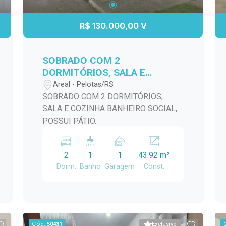
uma área de descanso. Além disso, a
propriedade conta com uma garagem
R$ 130.000,00 V
que acomoda veículos com segurança.
Não perca a chance de viver em uma
das áreas mais desejadas de Pelotas.
SOBRADO COM 2
Agende uma visita e venha conferir de
DORMITÓRIOS, SALA E
perto tudo o que esta casa tem a
COZINHA BANHEIRO SOCIAL,
Areal - Pelotas/RS
oferecer!
POSSUI PÁTIO.
SOBRADO COM 2 DORMITÓRIOS,
SALA E COZINHA BANHEIRO SOCIAL,
POSSUI PÁTIO.
2
1
1
43.92 m²
Dorm.
Banho
Garagem
Const.
Cód.
50431
Exclusivo