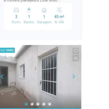
e móveis planejados Este lindo
apartamento reúne conforto, praticidade
e um excelente aproveitamento dos
2
1
1
45 m²
espaços, sendo ideal para quem busca
Dorm.
Banho
Garagem
A. Útil
um imóvel pronto para morar. O imóvel
conta com 2 dormitórios, 1 banheiro e 1
vaga de garagem, além de ambientes
bem distribuídos e funcionais. Entre os
diferenciais, destacam-se os móveis
Cód.
50422
planejados na cozinha, sala de estar,
banheiro e dormitório principal,
proporcionando mais organização e
elegância. O banheiro possui box de
vidro, e o quarto principal conta com ar-
condicionado, garantindo maior conforto
em todas as estações. A sacada com
churrasqueira é perfeita para reunir a
família e os amigos, além de oferecer a
possibilidade de fechamento em vidro,