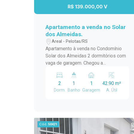
R$ 139.000,00 V
Apartamento a venda no Solar
dos Almeidas.
Areal - Pelotas/RS
Apartamento à venda no Condomínio
Solar dos Almeidas 2 dormitórios com
vaga de garagem. Chegou a
oportunidade de conquistar o seu novo
lar! Este excelente apartamento no
2
1
1
42.90 m²
Condomínio solar dos Almeidas
Dorm.
Banho
Garagem
A. Útil
oferece conforto, praticidade e um
ótimo custo-benefício para quem busca
qualidade de vida. O imóvel conta com:
2 dormitórios; 1 banheiro; Sala de estar
aconchegante; Cozinha funcional; 1
Cód.
50421
vaga de garagem. Ideal para casais,