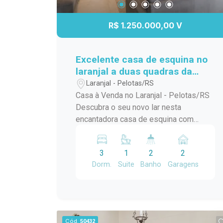
R$ 1.250.000,00 V
Excelente casa de esquina no
laranjal a duas quadras da
praia
Laranjal - Pelotas/RS
Casa à Venda no Laranjal - Pelotas/RS
Descubra o seu novo lar nesta
encantadora casa de esquina com
piscina, localizada na Avenida José
Maria da Fontoura, a apenas uma quadra
3
1
2
2
da beira da praia. Com 240 m² de área
Dorm.
Suite
Banho
Garagens
construída, este sobrado é ideal para
quem busca conforto e praticidade. No
térreo, você encontrará uma ampla
sala/cozinha integrada, equipada com
todos os utensílios necessários e uma
Cód.
50432