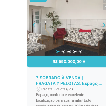
churrasqueira perfeita para os
momentos de confraternização. O
ambiente ainda conta com uma
aconchegante lareira e um jardim de
inverno que traz luz natural e frescor ao
espaço. Além disso, há um espaço
versátil que pode ser utilizado como
oficina, tatame ou lavanderia, uma suíte
para hóspedes e uma garagem fechada
com capacidade para dois carros.
Subindo para o segundo piso, você se
R$ 590.000,00 V
depara com uma espaçosa suíte
principal, que conta com closet e um
banheiro amplo equipado com banheira
? SOBRADO À VENDA |
de hidromassagem, proporcionando um
FRAGATA ? PELOTAS. Espaço,
toque de luxo e conforto. O andar
conforto e excelente
Fragata - Pelotas/RS
também possui mais duas confortáveis
localização para sua família!
Espaço, conforto e excelente
suítes e um banheiro adicional. Para
localização para sua família! Este
maior comodidade, a casa conta com