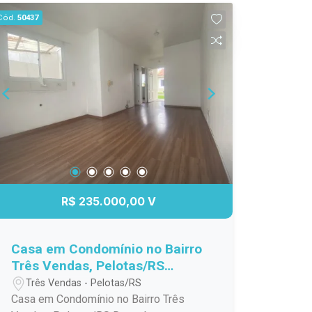
enquanto a cozinha integrada oferece
Cód.
50437
funcionalidade e espaço para suas
receitas favoritas. O dormitório é
arejado e confortável, garantindo noites
tranquilas. Externamente, o imóvel
dispõe de um quintal que pode ser
aproveitado para lazer ou jardinagem,
além de uma área gourmet e de
garagem para proteger seu veículo. A
localização é um dos pontos fortes,
com fácil acesso a comércios, escolas
e transporte público, tornando o dia a
R$ 235.000,00 V
dia mais prático. Não perca a chance de
conhecer essa excelente opção de
moradia. Entre em contato e agende sua
Casa em Condomínio no Bairro
visita!
Três Vendas, Pelotas/RS
Descubra o seu novo lar! Esta
Três Vendas - Pelotas/RS
charmosa casa em condomínio
Casa em Condomínio no Bairro Três