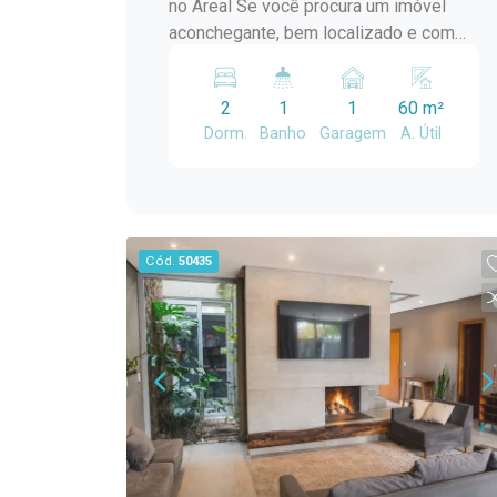
no Areal Se você procura um imóvel
aconchegante, bem localizado e com
ótima iluminação natural, esta casa é a
oportunidade ideal! Destaques do
2
1
1
60 m²
imóvel: 2 dormitórios; Ambientes bem
Dorm.
Banho
Garagem
A. Útil
iluminados e arejados; Amplo pátio,
perfeito para momentos em família,
crianças ou pets; Excelente localização
no bairro Areal; Fácil acesso a
comércios, escolas, mercados e
Cód.
50435
demais serviços da região. Uma casa
que une conforto, praticidade e
qualidade de vida em um dos bairros
mais procurados de Pelotas.