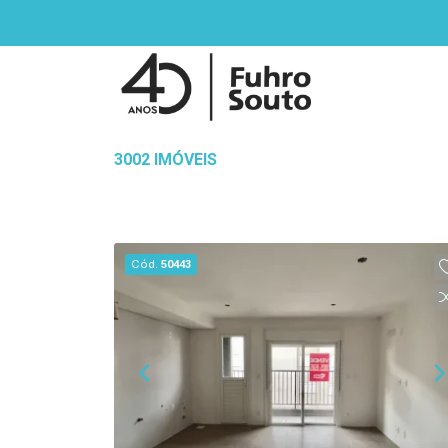
3002 IMÓVEIS
Cód.
50443