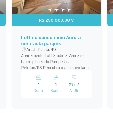
R$ 290.000,00 V
Loft no condomínio Aurora
com vista parque.
Areal - Pelotas/RS
Apartamento Loft Studio à Venda no
bairro planejado Parque Una-
Pelotas/RS Descubra o seu novo lar no
coração do Areal! Este encantador loft
studio localizado no Condomínio Aurora
1
1
27 m²
Parque Una oferece uma experiência
Dorm.
Banho
A. Útil
única de conforto e modernidade. Com
uma vista deslumbrante para o parque,
este espaço foi projetado para
proporcionar qualidade de vida e bem-