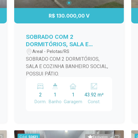
uma área de descanso. Além disso, a
propriedade conta com uma garagem
R$ 130.000,00 V
que acomoda veículos com segurança.
Não perca a chance de viver em uma
das áreas mais desejadas de Pelotas.
SOBRADO COM 2
Agende uma visita e venha conferir de
DORMITÓRIOS, SALA E
perto tudo o que esta casa tem a
COZINHA BANHEIRO SOCIAL,
Areal - Pelotas/RS
oferecer!
POSSUI PÁTIO.
SOBRADO COM 2 DORMITÓRIOS,
SALA E COZINHA BANHEIRO SOCIAL,
POSSUI PÁTIO.
2
1
1
43.92 m²
Dorm.
Banho
Garagem
Const.
Cód.
50431
Exclusivo