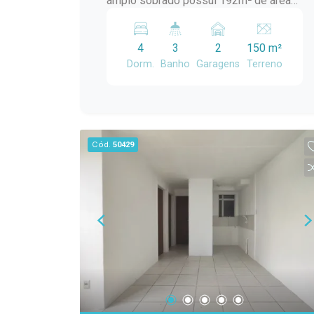
amplo sobrado possui 192m² de área
dois banheiros equipados com chuveiro
construída, distribuídos de forma
a gás e um com chuveiro elétrico, além
inteligente para oferecer praticidade e
de dois lavabos, um na sala de estar e
4
3
2
150 m²
bem-estar. ? 4 dormitórios ? 3
outro no pátio. A climatização é
Dorm.
Banho
Garagens
Terreno
banheiros ? 2 vagas de garagem ? Sala
garantida por cinco ar-condicionados
de estar e jantar ? Sacada ? Cozinha
que atendem todos os cômodos da
ampla ? Lavanderia ? Espaço gourmet
casa, garantindo conforto em todas as
com churrasqueira ? Pátio ideal para
estações. No pátio, você poderá
momentos em família e pets Com
aproveitar uma refrescante piscina com
Cód.
50429
ótima iluminação natural e ambientes
capacidade para 18 mil litros, perfeita
confortáveis, é uma excelente opção
para os dias de calor, e uma cisterna de
para quem busca uma casa espaçosa
3 mil litros que coleta água da chuva
em um dos bairros mais tradicionais de
para irrigar suas plantas, promovendo
Pelotas. ? Agende sua visita e conheça
um estilo de vida sustentável. Não
seu novo lar!
perca a oportunidade de conhecer este
imóvel incrível que une conforto,
praticidade e uma localização
privilegiada. Agende sua visita e venha
se apaixonar!