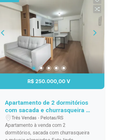
restaurantes, lojas, cafés e opções de
entretenimento. O condomínio conta
com uma infraestrutura de lazer
completa, perfeita para relaxar e
aproveitar momentos especiais com
amigos e familiares. O loft possui um
design contemporâneo, aproveitando
ao máximo a iluminação natural e
garantindo um ambiente acolhedor e
funcional. Venha conhecer e se encantar
com as possibilidades que este
R$ 250.000,00 V
espaço tem a oferecer. Não perca a
chance de investir em um imóvel que
une conforto, modernidade e uma
Apartamento de 2 dormitórios
localização estratégica. Agende sua
com sacada e churrasqueira a
visita e venha viver o melhor de
venda.
Três Vendas - Pelotas/RS
Pelotas!
Apartamento à venda com 2
dormitórios, sacada com churrasqueira