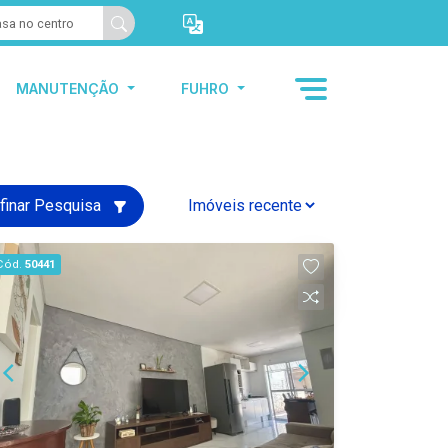
MANUTENÇÃO
FUHRO
finar Pesquisa
Cód.
50441