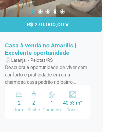
R$ 270.000,00 V
Casa à venda no Amarilis |
Excelente oportunidade
Laranjal - Pelotas/RS
Descubra a oportunidade de viver com
conforto e praticidade em uma
charmosa casa padrão no bairro
Laranjal, em Pelotas/RS. Este imóvel é
ideal para quem busca um lar
2
2
1
40.53 m²
aconchegante e bem localizado. A casa
Dorm.
Banho
Garagem
Const.
conta com amplos ambientes,
proporcionando uma ótima circulação e
iluminação natural. A sala de estar é
perfeita para momentos em família,