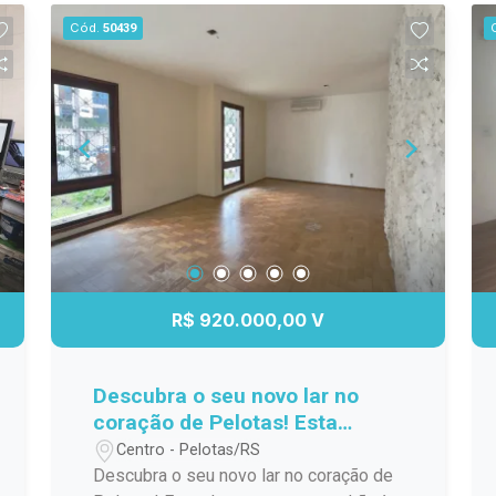
estar. O apartamento conta com móveis
Cód.
50439
planejados de alta qualidade,
otimizando cada metro quadrado e
garantindo praticidade e estilo. Ideal
tanto para quem deseja investir quanto
para quem procura um lugar
aconchegante para morar, este loft é a
escolha perfeita. Não perca a
oportunidade de viver em uma das
áreas mais valorizadas de Pelotas.
Agende uma visita e venha conhecer
seu novo espaço!
R$ 920.000,00 V
Descubra o seu novo lar no
coração de Pelotas! Esta
charmosa casa padrão à venda
Centro - Pelotas/RS
no bairro Centro é a
Descubra o seu novo lar no coração de