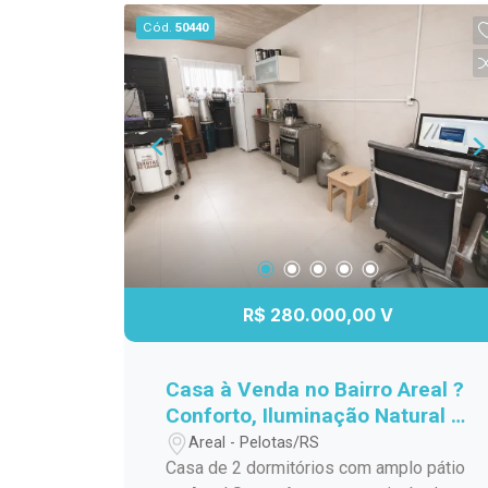
com uma infraestrutura de lazer
Cód.
50440
completa, incluindo piscina para os dias
quentes, salão de festas para suas
comemorações, espaço gourmet para
preparar refeições especiais, quadra
poliesportiva para os amantes de
esportes e um playground seguro e
divertido para as crianças. Não perca a
chance de viver em um lugar que une
conforto, praticidade e lazer. Agende
sua visita e venha conhecer esse
incrível apartamento!
R$ 280.000,00 V
Casa à Venda no Bairro Areal ?
Conforto, Iluminação Natural e
Excelente Localização!
Areal - Pelotas/RS
Casa de 2 dormitórios com amplo pátio