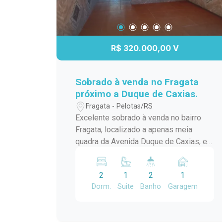
Entre em contato e agende sua visita.
Venha conhecer este imóvel e encante-
se!
R$ 320.000,00 V
Sobrado à venda no Fragata
próximo a Duque de Caxias.
Fragata - Pelotas/RS
Excelente sobrado à venda no bairro
Fragata, localizado a apenas meia
quadra da Avenida Duque de Caxias, em
uma região com fácil acesso a
mercados, farmácias, escolas,
2
1
2
1
transporte público e diversos
Dorm.
Suite
Banho
Garagem
comércios. O imóvel oferece
ambientes amplos e bem distribuídos,
com 2 dormitórios, sendo 1 suíte com