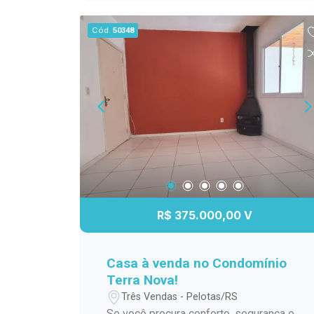
sacada, proporcionando mais conforto
e privacidade. Conta ainda com sala de
Cód.
50348
estar, cozinha, banheiro social, espaço
com churrasqueira e pátio, ideal para
aproveitar momentos em família e com
amigos. Uma excelente oportunidade
para quem busca morar em uma
localização privilegiada, com
praticidade no dia a dia e um imóvel
pronto para receber sua família. Agende
sua visita e venha conhecer seu novo
lar!
R$ 375.000,00 V
Casa à venda no Condomínio
Terra Nova!
Três Vendas - Pelotas/RS
Se você procura conforto, segurança e