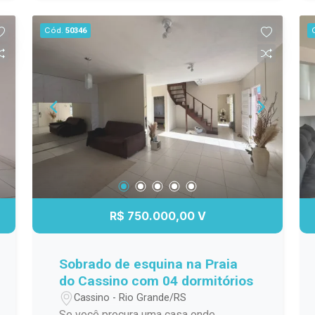
serviço. No pavimento superior, são
três dormitórios, sendo uma suíte, além
Cód.
50346
de banheiro social, proporcionando
conforto e privacidade para toda a
família. São 122 m² de área construída
em um projeto que valoriza cada
ambiente, unindo funcionalidade,
conforto e um excelente padrão de
acabamento. Com entrega prevista para
janeiro de 2027 e possibilidade de
financiamento, esta é a oportunidade de
planejar seu futuro com segurança e
conquistar um imóvel novo. Se você
R$ 750.000,00 V
sonha em construir uma nova história na
Praia do Cassino, este pode ser o
momento de dar o primeiro passo.
Sobrado de esquina na Praia
Entre em contato para conhecer todos
do Cassino com 04 dormitórios
os detalhes.
Cassino - Rio Grande/RS
Se você procura uma casa onde