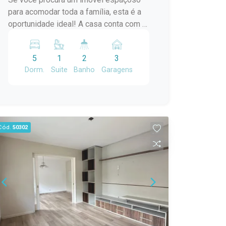
ensolarado e bem ventilado; 04
para acomodar toda a família, esta é a
dormitórios, sendo 01 suíte; 04
oportunidade ideal! A casa conta com 5
banheiros; Espaço gourmet para
dormitórios, sendo 1 suíte, além de 2
confraternizações; Piscina; Excelente
banheiros, proporcionando conforto e
localização, próxima a comércios,
5
1
2
3
praticidade para o dia a dia. Os quartos
serviços e às principais conveniências
Dorm.
Suite
Banho
Garagens
são amplos, bem distribuídos e
da praia. Imóveis com essa localização
recebem excelente iluminação natural,
e estrutura são cada vez mais
tornando os ambientes ainda mais
valorizados. Agende sua visita e
aconchegantes. O imóvel também
descubra pessoalmente tudo o que
dispõe de garagem para até 3 veículos,
este sobrado tem a oferecer.
Cód.
50302
oferecendo comodidade e segurança.
Destaques do imóvel: 5 dormitórios,
sendo 1 suíte; 2 banheiros sociais;
Garagem para 3 carros; Quartos amplos
e bem iluminados; Ambientes
espaçosos e confortáveis; Localizada
no bairro Fragata, em uma região com
fácil acesso a comércios, escolas e