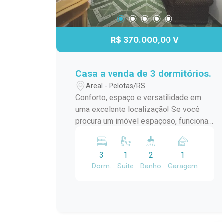
R$ 370.000,00 V
Casa a venda de 3 dormitórios.
Areal - Pelotas/RS
Conforto, espaço e versatilidade em
uma excelente localização! Se você
procura um imóvel espaçoso, funcional
e com uma excelente área de lazer,
esta é a oportunidade ideal! Com 200
3
1
2
1
m² de área construída, o imóvel conta
Dorm.
Suite
Banho
Garagem
com: 3 dormitórios, sendo 1 suíte; Sala
de estar com lareira; Cozinha; Banheiro
social; Área frontal coberta; Corredor
lateral aberto; Portão eletrônico; Amplo
salão de festas com churrasqueira;