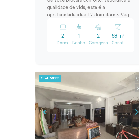
qualidade de vida, esta é a
oportunidade ideal! 2 dormitórios Vaga
para veículo Lareira Pátio privativo
Condomínio com infraestrutura
2
1
2
58 m²
completa e segurança para toda a
Dorm.
Banho
Garagens
Const.
família. Agende sua visita e venha
conhecer seu novo lar!
Cód.
50333