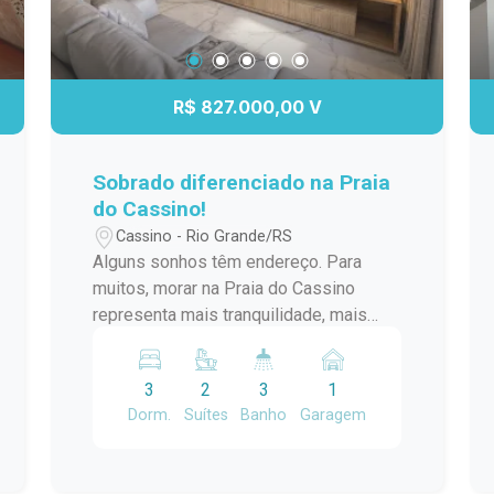
R$ 827.000,00 V
Sobrado diferenciado na Praia
do Cassino!
Cassino - Rio Grande/RS
Alguns sonhos têm endereço. Para
muitos, morar na Praia do Cassino
representa mais tranquilidade, mais
espaço para a família e uma vida com
mais qualidade. Esta casa foi pensada
3
2
3
1
para acompanhar todas as fases da sua
Dorm.
Suítes
Banho
Garagem
história. Um projeto moderno, com
ambientes integrados no térreo,
garagem, cozinha funcional e área de