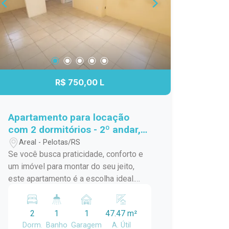
R$ 750,00 L
Apartamento para locação
com 2 dormitórios - 2º andar,
boa posição solar e excelente
Areal - Pelotas/RS
localização
Se você busca praticidade, conforto e
um imóvel para montar do seu jeito,
este apartamento é a escolha ideal.
Com ambientes bem distribuídos e
ótima posição solar, oferece iluminação
2
1
1
47.47 m²
natural e conforto ao longo do dia.
Dorm.
Banho
Garagem
A. Útil
Destaques do imóvel: 2 dormitórios