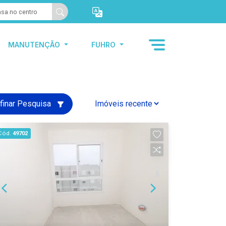
MANUTENÇÃO
FUHRO
finar Pesquisa
Cód.
49702