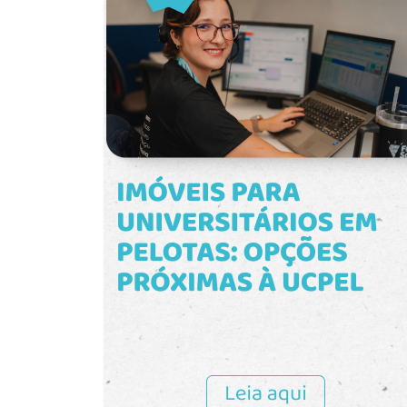
conforto - Cozinha funcional, com
excelente aproveitamento de espaço e
ótima circulação - Ampla área de
serviço, trazendo mais praticidade para
a rotina da casa - Dependência
completa, oferecendo versatilidade
para escritório, apoio doméstico ou
armazenamento - 1 vaga de garagem,
garantindo mais comodidade e
segurança Infraestrutura do
condomínio: Portaria 24 horas,
proporcionando mais tranquilidade aos
moradores Salão de festas ideal para
confraternizações e eventos especiais
Academia equipada para mais conforto
e qualidade de vida sem sair de casa
Localização: Situado no Centro de
Pelotas, em uma região privilegiada,
com fácil acesso a supermercados,