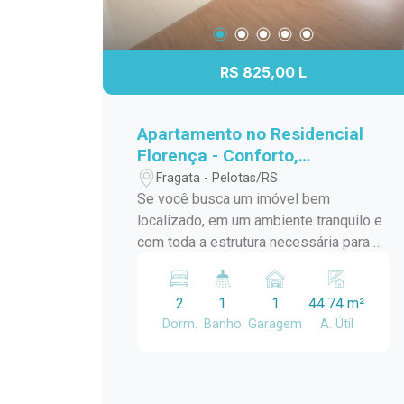
R$ 825,00 L
Apartamento no Residencial
Florença - Conforto,
praticidade e excelente
Fragata - Pelotas/RS
localização
Se você busca um imóvel bem
localizado, em um ambiente tranquilo e
com toda a estrutura necessária para o
dia a dia, este apartamento no
Residencial Florença é a escolha ideal.
2
1
1
44.74 m²
Situado no quarto andar, oferece fácil
Dorm.
Banho
Garagem
A. Útil
acesso e mais comodidade, inclusive
no transporte de compras, além de
ótima iluminação e ventilação natural.
Características do imóvel: 2 dormitórios