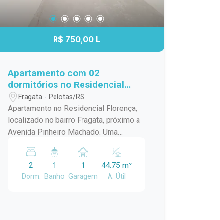
R$ 750,00 L
Apartamento com 02
dormitórios no Residencial
Florença - Bairro Fragata -
Fragata - Pelotas/RS
Pelotas
Apartamento no Residencial Florença,
localizado no bairro Fragata, próximo à
Avenida Pinheiro Machado. Uma
excelente opção para quem busca
conforto, praticidade e segurança em
2
1
1
44.75 m²
uma região com fácil acesso a
Dorm.
Banho
Garagem
A. Útil
comércio, serviços e transporte. O
imóvel dispõe de sala ampla, cozinha
integrada, 2 quartos, banheiro social e
área de serviço, oferecendo ambientes