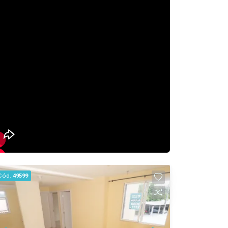
praticidade e conforto.
Cód.
49599