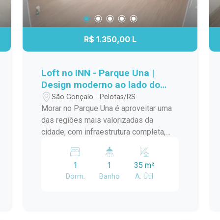
R$ 1.350,00 L
Loft no INN - Parque Una |
Design moderno ao lado do
Shopping Pelotas
São Gonçalo - Pelotas/RS
Morar no Parque Una é aproveitar uma
das regiões mais valorizadas da
cidade, com infraestrutura completa,
mobilidade e diversas opções de lazer
e serviços ao redor. Este loft foi
1
1
35 m²
projetado para oferecer ambientes bem
Dorm.
Banho
A. Útil
distribuídos, design contemporâneo e
praticidade para o dia a dia.
Localização: Localizado no condomínio
INN, no Parque Una, o imóvel está ao