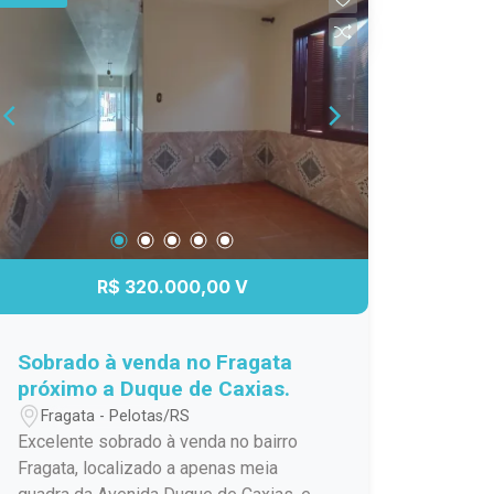
amigos ou simplesmente relaxar ao ar
livre. Uma casa especial, com aquele
clima acolhedor que faz você se sentir
em casa desde o primeiro momento. Se
você procura um imóvel bonito,
confortável e em uma ótima localização
no Cassino, esta pode ser a
oportunidade que estava esperando.
Agende sua visita e venha se encantar!
R$ 320.000,00 V
Sobrado à venda no Fragata
próximo a Duque de Caxias.
Fragata - Pelotas/RS
Excelente sobrado à venda no bairro
Fragata, localizado a apenas meia