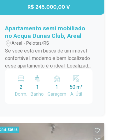
R$ 245.000,00 V
Apartamento semi mobiliado
no Acqua Dunas Club, Areal
Areal - Pelotas/RS
Se você está em busca de um imóvel
confortável, moderno e bem localizado
esse apartamento é o ideal. Localizado
em frente ao Dunas Club, oferece tudo
oque você precisa para viver com
2
1
1
50 m²
qualidade e praticidade. São dois
Dorm.
Banho
Garagem
A. Útil
dormitórios bem iluminados Sala e
cozinha conjugada, com móveis
planejados que oferecem
funcionalidade e elegância Amplo
armário planejado em um dos
Cód.
50346
dormitórios e no outro base cama box e