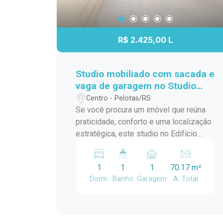
R$ 2.425,00 L
Studio mobiliado com sacada e
vaga de garagem no Studio
Residence Plus II - Centro de
Centro - Pelotas/RS
Pelotas
Se você procura um imóvel que reúna
praticidade, conforto e uma localização
estratégica, este studio no Edifício
Studio Residence Plus II é uma
excelente escolha. Totalmente
1
1
1
70.17 m²
mobiliado, equipado e com ambientes
Dorm.
Banho
Garagem
A. Total
planejados, oferece uma solução
funcional para quem deseja otimizar a
rotina sem abrir mão da comodidade,
seja para morar ou investir. Localização: