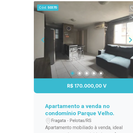
Localizado no Centro de Pelotas, a
Cód.
50370
apenas duas quadras do Supermercado
Paraíso e próximo à Avenida Bento
Gonçalves, o imóvel está cercado por
mercados, academias, clínicas,
consultórios, restaurantes e diversos
serviços essenciais. A região
proporciona mobilidade e fácil acesso
aos principais pontos da cidade,
tornando o dia a dia mais prático.
Descrição do imóvel: Situado no 3º
andar, com posição solar norte e
R$ 170.000,00 V
sacada voltada para a rua, o studio foi
planejado para aproveitar cada espaço
com inteligência. Totalmente mobiliado
Apartamento a venda no
e equipado, conta com móveis sob
condomínio Parque Velho.
medida, eletrodomésticos, utensílios
Fragata - Pelotas/RS
domésticos e ambientes climatizados,
Apartamento mobiliado à venda, ideal
oferecendo conforto e funcionalidade