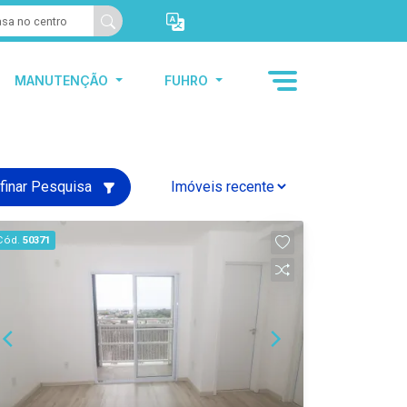
MANUTENÇÃO
FUHRO
finar Pesquisa
Cód.
50371