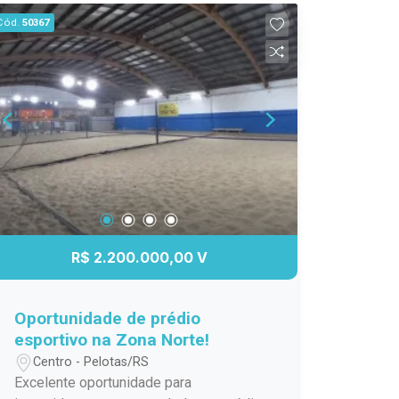
Fragata, o imóvel está próximo ao
Cód.
50367
Supermercado Nicolini e ao Cartório do
Fragata, em uma região com fácil
acesso a comércios, serviços e vias
importantes, facilitando a rotina e
oferecendo praticidade para toda a
família. Descrição do imóvel: Situado no
quinto andar, o apartamento possui dois
dormitórios e ambientes planejados
para oferecer funcionalidade e conforto.
A integração entre os espaços e os
acabamentos valorizam o imóvel,
R$ 2.200.000,00 V
tornando-o ideal para quem procura um
lar pronto para morar. Dois dormitórios
com piso laminado, proporcionando
Oportunidade de prédio
mais conforto aos ambientes. Sala de
esportivo na Zona Norte!
estar integrada à sacada com
Centro - Pelotas/RS
churrasqueira, ideal para momentos de
Excelente oportunidade para
lazer. Cozinha com armários planejados,