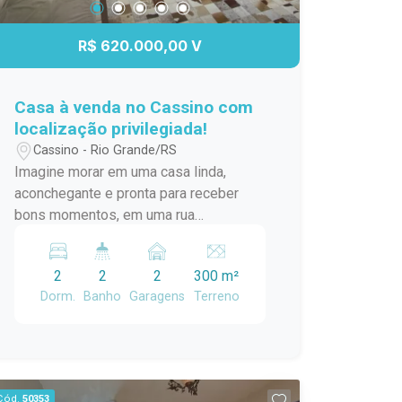
diferenciada para quem busca investir
em um negócio esportivo completo e
R$ 620.000,00 V
com grande potencial de crescimento!
Casa à venda no Cassino com
localização privilegiada!
Cassino - Rio Grande/RS
Imagine morar em uma casa linda,
aconchegante e pronta para receber
bons momentos, em uma rua
pavimentada e com toda a praticidade
que você procura. Esta bela casa conta
2
2
2
300 m²
com 02 dormitórios e 02 banheiros,
Dorm.
Banho
Garagens
Terreno
oferecendo conforto e funcionalidade
para toda a família. O destaque fica por
conta do agradável pátio, acompanhado
de uma varanda aconchegante, perfeita
para aproveitar um chimarrão, reunir
Cód.
50353