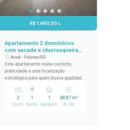
R$ 1.460,00 L
Apartamento 2 dormitórios
com sacada e churrasqueira
no Fragata
Areal - Pelotas/RS
Este apartamento reúne conforto,
praticidade e uma localização
estratégica para quem busca qualidade
de vida no dia a dia. Com ambientes
bem distribuídos, acabamentos que
2
1
1
48.87 m²
proporcionam aconchego e uma
Dorm.
Banho
Garagem
A. Útil
infraestrutura de condomínio completa,
é uma excelente opção para morar com
tranquilidade e comodidade.
Localização: Localizado no bairro