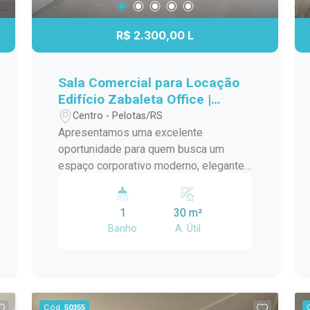
R$ 2.300,00 L
Sala Comercial para Locação
Edifício Zabaleta Office |
Sofisticação e Localização
Centro - Pelotas/RS
Estratégica
Apresentamos uma excelente
oportunidade para quem busca um
espaço corporativo moderno, elegante
e bem localizado. Situada no Edifício
Zabaleta Office, esta sala comercial
1
30 m²
reúne qualidade construtiva,
Banho
A. Útil
acabamento de alto padrão e uma
localização privilegiada, oferecendo o
ambiente ideal para o crescimento do
seu negócio. Localização Localizada
em uma região nobre da cidade, a sala
Cód.
50355