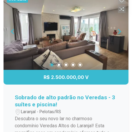
dos moradores. Um dos destaques do imóvel é a
sacada, que oferece um espaço agradável para
momentos de descanso e convivência, além de
contribuir para a ventilação e proporcionar maior
amplitude ao ambiente. A disposição dos
cômodos favorece a funcionalidade do imóvel,
tornando os espaços práticos para a rotina. Os
três dormitórios também permitem maior
flexibilidade de uso, sendo uma excelente opção
para famílias que precisam de mais espaço.
Localizado no bairro São Gonçalo, o Vitta Garden
R$ 2.500.000,00 V
Club oferece fácil acesso a comércios, serviços,
mercados, instituições de ensino e demais
conveniências, facilitando o deslocamento e a
Sobrado de alto padrão no Veredas - 3
rotina dos moradores. Este é um imóvel ideal
suítes e piscina!
para quem procura 3 dormitórios, sacada,
Laranjal - Pelotas/RS
conforto e praticidade, em um condomínio
Descubra o seu novo lar no charmoso
residencial que oferece uma excelente opção
condomínio Veredas Altos do Laranjal! Esta
para morar. Fuhro Souto Negócios Imobiliários