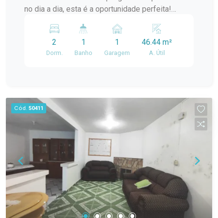
no dia a dia, esta é a oportunidade perfeita!
Localizado no segundo andar do Condomínio
Connect JK, na Av. JK de Oliveira, este imóvel
2
1
1
46.44 m²
oferece tudo que você precisa para morar bem e
Dorm.
Banho
Garagem
A. Útil
com comodidade. A poucos metros do Carrefour,
Village Center, McDonalds e com fácil acesso à
Av. Bento Gonçalves, você estará cercado por
comércios, serviços e opções de transporte.
Características do Imóvel: Dois dormitórios:
Cód.
50411
Quartos bem distribuídos e com ótima iluminação
natural. Sala e cozinha em conceito aberto:
Ambiente integrado, moderno e funcional, com
sofá e rack na sala. Cozinha planejada: Com
cooktop, geladeira e móveis sob medida que
otimizam o espaço. Área de serviço separada:
Mais organização e praticidade para o dia a dia.
Banheiro social: Com box de vidro, armário com
cuba e espelho. Sacada com churrasqueira: Ideal