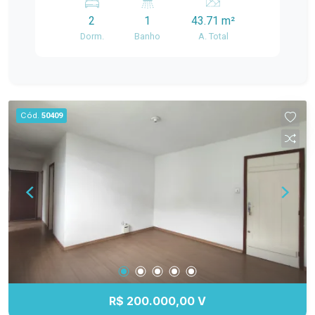
localização estratégica, sendo uma excelente
2
1
43.71 m²
opção para quem busca qualidade de vida,
Dorm.
Banho
A. Total
mobilidade e conveniência em um dos endereços
mais bem conectados da cidade. Localização:
Localizado na Avenida Duque de Caxias, o imóvel
está em uma região que oferece tudo o que você
precisa no dia a dia. Fica próximo à FAMED, com
Cód.
50409
fácil acesso à Rodoviária, além de contar com
mercados, farmácias, transporte público e uma
ampla variedade de comércios e serviços nas
proximidades. Uma localização ideal para quem
estuda, trabalha ou deseja estar conectado aos
principais pontos da cidade sem abrir mão da
praticidade. Descrição do imóvel: Este
apartamento possui ambientes bem distribuídos
e funcionais, proporcionando conforto para a
rotina diária. Conta com móveis planejados em
pontos estratégicos, oferecendo mais
R$ 200.000,00 V
praticidade e melhor aproveitamento dos