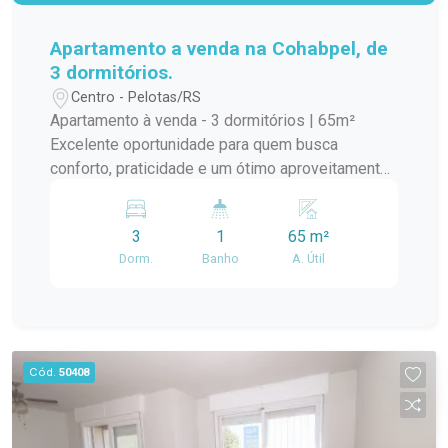
espaços. Dois dormitórios, sendo um equipado
com roupeiro e escrivaninha, ideal para estudos
Apartamento a venda na Cohabpel, de
ou home office. Sala de estar aconchegante, com
3 dormitórios.
uma estante, integrada ao ambiente social.
Centro - Pelotas/RS
Cozinha completa, equipada para facilitar o dia a
Apartamento à venda - 3 dormitórios | 65m²
dia. Banheiro funcional com box em acrílico. Piso
Excelente oportunidade para quem busca
laminado, proporcionando mais conforto e fácil
conforto, praticidade e um ótimo aproveitamento
manutenção. Ambientes bem iluminados e com
de espaço! Este apartamento conta com 64 m²
ótima distribuição dos espaços. Diferenciais:
de área privativa, distribuídos em 3 dormitórios, 1
Localização privilegiada na Avenida Duque de
3
1
65 m²
banheiro, sala de estar aconchegante, cozinha
Caxias. Próximo à FAMED. Fácil acesso à
Dorm.
Banho
A. Útil
funcional e ambientes bem iluminados, ideais
Rodoviária. Região com ampla oferta de
para o dia a dia da família. Localizado em uma
mercados, farmácias, transporte público e
região com fácil acesso a comércios, escolas,
diversos serviços. Cozinha completa, pronta para
mercados, transporte público e demais serviços
uso. Dormitório com roupeiro e escrivaninha. Piso
essenciais, proporcionando mais comodidade
Cód.
50408
laminado em excelente estado. Condomínio
para a rotina. Agende sua visita e venha conhecer
Village III, em uma região valorizada e de grande
esta excelente oportunidade!
procura. Agende uma visita e conheça de perto