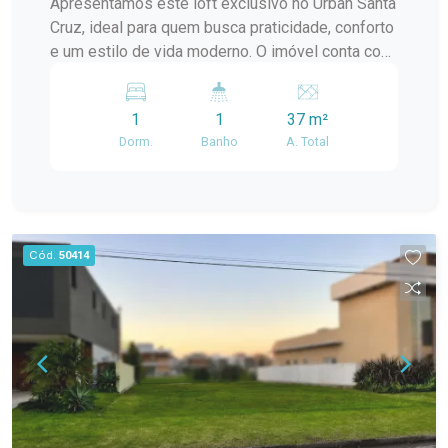
Apresentamos este loft exclusivo no Urban Santa
dormitório sem mobília; cozinha com móveis
Cruz, ideal para quem busca praticidade, conforto
modulados, incluindo torre quente, balcão de pia
e um estilo de vida moderno. O imóvel conta com
e balcão de apoio; área de serviço com tanque
ambiente integrado, excelente aproveitamento de
instalado; banheiro com armário e box de vidro.
espaço, acabamentos contemporâneos e ótima
Diferenciais: Lareira na sala, proporcionando mais
1
1
37 m²
iluminação natural, proporcionando um clima
conforto nos dias frios. Sacada com
Dorm.
Banho
A. Total
aconchegante e funcional. Localizado em um
churrasqueira e vista livre. Piso flutuante na área
empreendimento moderno, com infraestrutura
social. Ar-condicionado instalado em um dos
completa, segurança e áreas comuns planejadas
dormitórios. Móveis planejados na cozinha. Uma
para o seu bem-estar. Perfeito para morar ou
vaga de garagem. O condomínio oferece piscina,
investir, em uma região valorizada e de fácil
Cód.
50414
salão de festas, espaço gourmet, quadra
acesso a serviços, comércio e lazer. Localização
poliesportiva, quadra de areia, playground,
estratégica Design moderno e funcional Ideal
academia, bicicletário, portaria 24 horas, guarita
para moradia ou investimento
de segurança, portão eletrônico, circuito interno
de TV e acessibilidade para pessoas com
deficiência. Ideal para famílias que buscam
conforto, segurança e lazer completo em uma
localização estratégica. Entre em contato para