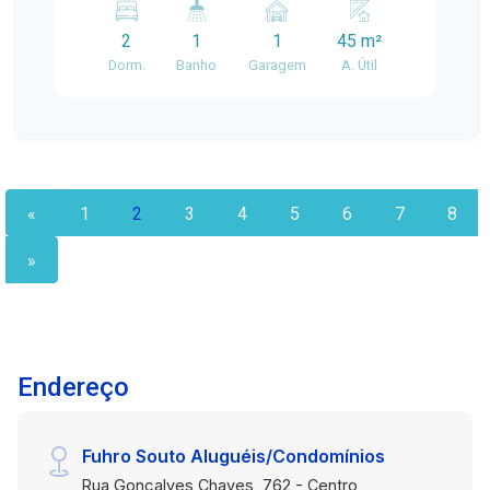
escolas, restaurantes, linhas de transporte
2
1
1
45 m²
público e diversos estabelecimentos comerciais,
Dorm.
Banho
Garagem
A. Útil
garantindo mais comodidade e praticidade para o
dia a dia. Descrição do imóvel: Com ambientes
bem planejados e excelente aproveitamento dos
espaços, o apartamento alia conforto,
funcionalidade e praticidade. A integração entre
sala e cozinha proporciona maior amplitude ao
«
1
2
3
4
5
6
7
8
ambiente social, tornando o imóvel ideal para
receber amigos, reunir a família ou aproveitar os
»
momentos de descanso. Ambientes: Sala de
estar e jantar integradas, equipada com sofá de
três lugares, painel suspenso para televisão e
mesa de jantar em madeira com cadeiras, criando
Endereço
um ambiente aconchegante e funcional. Cozinha
integrada com armários, balcão com gabinete,
armário auxiliar, fogão a gás e geladeira,
Fuhro Souto Aluguéis/Condomínios
oferecendo praticidade e excelente organização.
Rua Gonçalves Chaves, 762 - Centro,