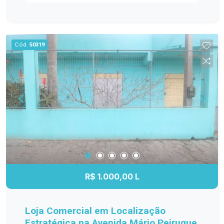
Excelente iluminação natural. Fácil adaptação para
diferentes layouts. Localização privilegiada, com
acesso rápido às avenidas Ildefonso Simões
Lopes e São Francisco de Paula. Linha de ônibus
Cód.
50319
em frente e cercada por diversos comércios e
serviços. IMPORTANTE: Toda a mobília que
aparece nas fotos será retirada antes da entrega
do imóvel. A locação refere-se à sala
desocupada. Agende sua visita e conheça esta
excelente oportunidade para instalar ou expandir
o seu negócio em uma região de grande
valorização e circulação.
R$ 1.000,00 L
Loja Comercial em Localização
Estratégica na Avenida Mário Peiruque