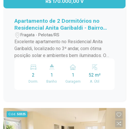
R$ 170.000,00 V
Apartamento de 2 Dormitórios no
Residencial Anita Garibaldi - Bairro
Fragata
Fragata - Pelotas/RS
Excelente apartamento no Residencial Anita
Garibaldi, localizado no 3º andar, com ótima
posição solar e ambientes bem iluminados. O
imóvel dispõe de 2 dormitórios, sala de estar,
cozinha, área de serviço e banheiro social,
2
1
1
52 m²
oferecendo conforto e praticidade para o dia a
Dorm.
Banho
Garagem
A. Útil
dia. O condomínio conta com portaria 24 horas,
quadra poliesportiva, quiosques com
churrasqueira e bicicletário. Localização
privilegiada no bairro Fragata, próximo à Av.
Duque de Caxias, com fácil acesso a
Cód.
50325
supermercados, escolas, farmácias, transporte
público e demais conveniências. Ideal para quem