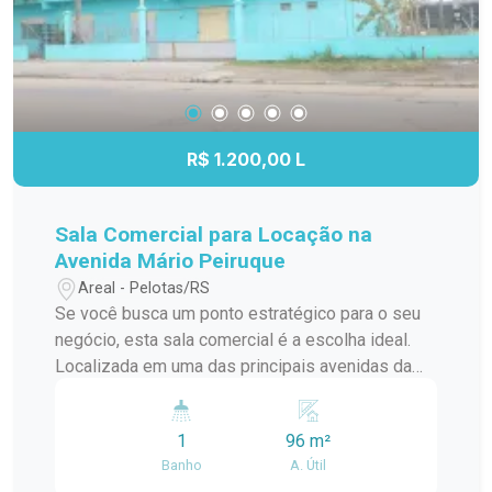
compacto e funcional. Diferenciais: Excelente
opção para quem busca praticidade na rotina.
Ambientes prontos para uso, com mobília
essencial. Espaço adequado para estudo ou
home office. Condomínio em localização
estratégica, com fácil deslocamento para
R$ 1.200,00 L
diferentes regiões da cidade. Entre em contato
para mais informações e agende sua visita para
conhecer este imóvel.
Sala Comercial para Locação na
Avenida Mário Peiruque
Areal - Pelotas/RS
Se você busca um ponto estratégico para o seu
negócio, esta sala comercial é a escolha ideal.
Localizada em uma das principais avenidas da
cidade, oferece excelente visibilidade, fácil
acesso e grande fluxo de pessoas e veículos.
1
96 m²
Destaques do imóvel: Salão amplo e versátil,
Banho
A. Útil
ideal para diversos segmentos comerciais.