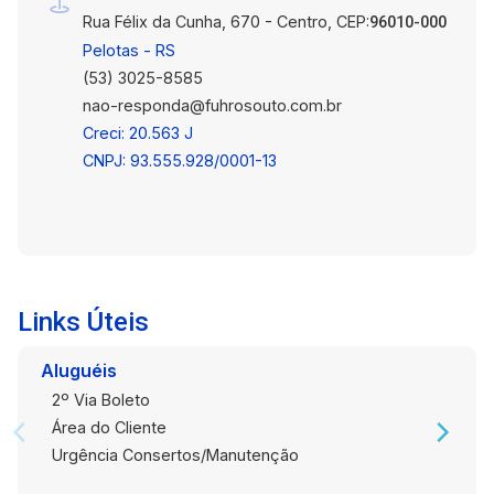
Rua Félix da Cunha, 670 - Centro, CEP:
96010-000
Pelotas - RS
(53) 3025-8585
nao-responda@fuhrosouto.com.br
Creci: 20.563 J
CNPJ: 93.555.928/0001-13
Links Úteis
Aluguéis
2º Via Boleto
Área do Cliente
Urgência Consertos/Manutenção