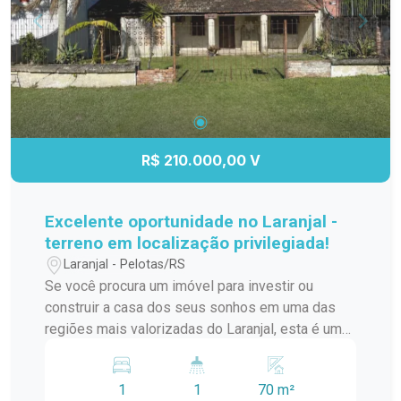
deseja morar em um condomínio que oferece
tranquilidade, conforto e praticidade, em uma das
regiões mais valorizadas do bairro Fragata.
Agende uma visita e venha conhecer o seu
próximo lar!
R$ 210.000,00 V
Excelente oportunidade no Laranjal -
terreno em localização privilegiada!
Laranjal - Pelotas/RS
Se você procura um imóvel para investir ou
construir a casa dos seus sonhos em uma das
regiões mais valorizadas do Laranjal, esta é uma
excelente oportunidade. Localizado em uma área
alta, fora de zonas alagadiças, este imóvel está
1
1
70 m²
em uma rua tranquila e com fácil acesso aos