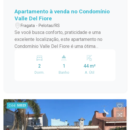
Apartamento à venda no Condomínio
Valle Del Fiore
Fragata - Pelotas/RS
Se você busca conforto, praticidade e uma
excelente localização, este apartamento no
Condomínio Valle Del Fiore é uma ótima
oportunidade. Localizado no bairro Fragata, em
Pelotas, o imóvel está em uma região tranquila,
2
1
44 m²
com fácil acesso a supermercados, escolas,
Dorm.
Banho
A. Útil
farmácias, comércios e demais serviços
essenciais. O apartamento dispõe de: 2
dormitórios; Sala de estar aconchegante, ideal
para momentos de descanso e convivência;
Cozinha integrada à sala, proporcionando
Cód.
50323
praticidade e melhor aproveitamento dos
ambientes; Banheiro completo; 1 vaga de
garagem privativa, oferecendo mais segurança e
comodidade. Uma excelente opção para quem