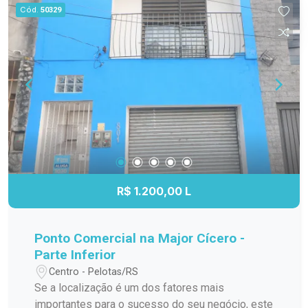
para quem deseja aproveitar a área externa da
Cód.
50329
casa. Localizada em uma região privilegiada do
Cassino, com fácil acesso aos principais pontos
do balneário, esta é uma oportunidade para
adquirir um imóvel com excelente potencial por
um valor muito atrativo. Entre em contato e
agende sua visita. Venha conhecer de perto tudo
o que esta casa tem a oferecer.
R$ 1.200,00 L
Ponto Comercial na Major Cícero -
Parte Inferior
Centro - Pelotas/RS
Se a localização é um dos fatores mais
importantes para o sucesso do seu negócio, este