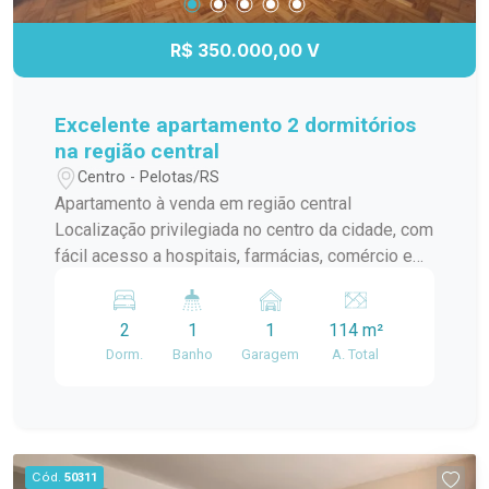
R$ 350.000,00 V
Excelente apartamento 2 dormitórios
na região central
Centro - Pelotas/RS
Apartamento à venda em região central
Localização privilegiada no centro da cidade, com
fácil acesso a hospitais, farmácias, comércio e
transporte. 2 dormitórios espaçosos, perfeitos
para seu conforto e bem-estar. Banheiro social
2
1
1
114 m²
mobiliado, com acabamentos de qualidade.
Dorm.
Banho
Garagem
A. Total
Cozinha com móveis sob medida. Espaço de
lazer com churrasqueira e ótima iluminação.
Cód.
50311