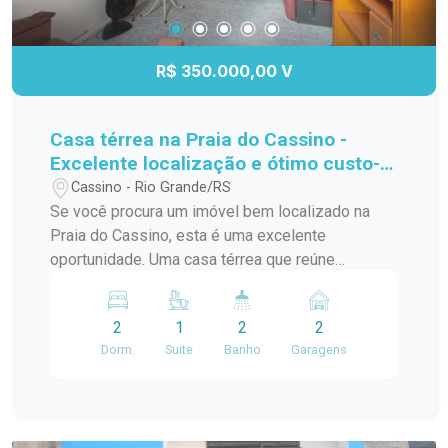
agende sua visita. Essa pode ser a oportunidade
que você esperava para conquistar seu imóvel na
Praia do Cassino.
R$ 350.000,00 V
Casa térrea na Praia do Cassino -
Excelente localização e ótimo custo-
benefício.
Cassino - Rio Grande/RS
Se você procura um imóvel bem localizado na
Praia do Cassino, esta é uma excelente
oportunidade. Uma casa térrea que reúne
conforto, praticidade e um excelente valor para
quem deseja morar ou investir em uma das praias
2
1
2
2
mais procuradas do Rio Grande do Sul. O imóvel
Dorm.
Suite
Banho
Garagens
conta com 2 dormitórios, sendo 1 suíte, além de
2 banheiros, proporcionando mais comodidade
para toda a família. O pátio oferece um espaço
versátil para momentos de lazer, jardinagem ou