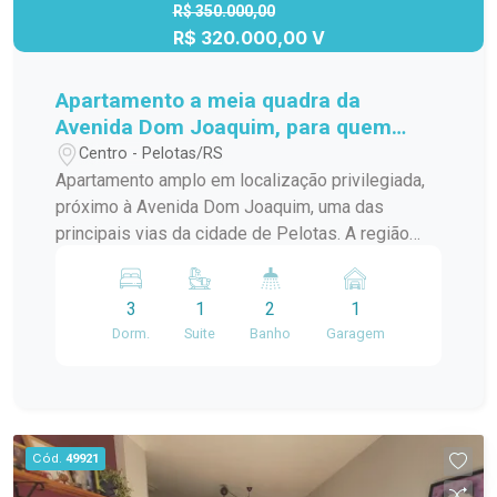
contato para mais informações e agende uma
R$ 350.000,00
visita para conhecer de perto todos os detalhes
R$ 320.000,00 V
deste apartamento.
Apartamento a meia quadra da
Avenida Dom Joaquim, para quem
gosta de espaço
Centro - Pelotas/RS
Apartamento amplo em localização privilegiada,
próximo à Avenida Dom Joaquim, uma das
principais vias da cidade de Pelotas. A região
oferece praticidade e conforto no dia a dia, com
supermercados, academia ao lado, churrascaria e
3
1
2
1
diversos estabelecimentos comerciais nas
Dorm.
Suite
Banho
Garagem
proximidades. O imóvel possui excelente
infraestrutura e grande potencial de valorização,
necessitando apenas de alguns reparos e
acabamentos internos, com valores negociáveis.
Destaques do apartamento: Sala ampla e muito
Cód.
49921
bem iluminada 03 dormitórios, sendo 01 suíte