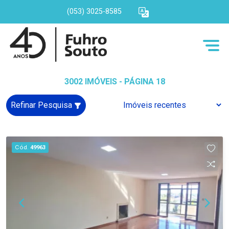
(053) 3025-8585
3002 IMÓVEIS - PÁGINA 18
Refinar Pesquisa
Cód.
49963