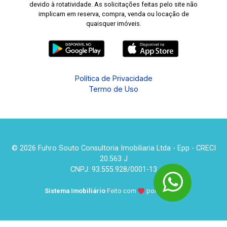
devido à rotatividade. As solicitações feitas pelo site não
implicam em reserva, compra, venda ou locação de
quaisquer imóveis.
Política de Privacidade
Termo de Uso
© 2026 Fuhro Souto Consultoria Imobiliaria Ltda - Epp - CRECI
20.563 J
CNPJ: 93.555.928/0001-13
Sistema Imobiliário
Feito com
por
KUROLE