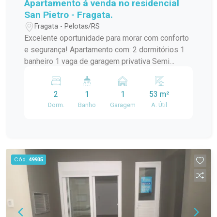
Apartamento á venda no residencial
San Pietro - Fragata.
Fragata - Pelotas/RS
Excelente oportunidade para morar com conforto
e segurança! Apartamento com: 2 dormitórios 1
banheiro 1 vaga de garagem privativa Semi
mobiliado Box de vidro no banheiro Portaria 24
horas Localizado no Residencial San Pietro, no
2
1
1
53 m²
bairro Fragata, com fácil acesso a comércios,
Dorm.
Banho
Garagem
A. Útil
escolas e serviços. Ideal para quem busca
praticidade, segurança e um ótimo custo-
benefício! Entre em contato para mais
informações e agendar uma visita.
Cód.
49935