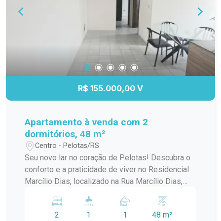
Imóvel ideal para quem deseja segurança,
praticidade e ambientes amplos para toda a
família! Entre em contato para mais informações
e agende sua visita.
R$ 155.000,00 V
Apartamento à venda com 2
dormitórios, 48 m²
Centro - Pelotas/RS
Seu novo lar no coração de Pelotas! Descubra o
conforto e a praticidade de viver no Residencial
Marcílio Dias, localizado na Rua Marcílio Dias,
2553 - Centro de Pelotas. Um endereço
privilegiado, a poucos minutos de tudo o que
2
1
1
48 m²
você precisa: supermercados, escolas,