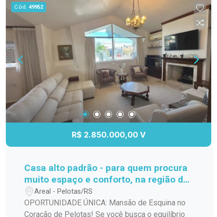
segurança para toda a família, proporcionando
Cód.
49952
qualidade de vida em um ambiente moderno e
planejado. Excelente opção tanto para morar
quanto para investir. Entre em contato e agende
sua visita!
R$ 2.850.000,00 V
Casa alto padrão - para quem procura
muito espaço e conforto, na região do
Fôro de Pelotas
Areal - Pelotas/RS
OPORTUNIDADE ÚNICA: Mansão de Esquina no
Coração de Pelotas! Se você busca o equilíbrio