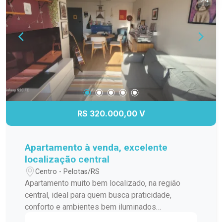
com móveis sob medida Banheiro social com
necessidade de acabamento Cozinha espaçosa
Área de serviço separada Despensa Banheiro
auxiliar Apartamento totalmente ensolarado,
proporcionando ambientes agradáveis e
ventilados O condomínio oferece: Vaga de
garagem individual Central de alarme para maior
segurança Portão eletrônico Ideal para quem
procura espaço, tranquilidade e excelente
localização, em uma região calma e valorizada,
R$ 320.000,00 V
com fácil acesso a tudo o que você precisa no
dia a dia. Vale a pena conferir!
Apartamento à venda, excelente
localização central
Centro - Pelotas/RS
Apartamento muito bem localizado, na região
central, ideal para quem busca praticidade,
conforto e ambientes bem iluminados
Destaques: 2 dormitórios ampla sacada banheiro