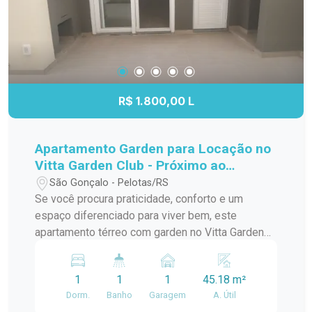
R$ 1.800,00 L
Apartamento Garden para Locação no
Vitta Garden Club - Próximo ao
Shopping Pelotas
São Gonçalo - Pelotas/RS
Se você procura praticidade, conforto e um
espaço diferenciado para viver bem, este
apartamento térreo com garden no Vitta Garden
Club é a opção ideal. Localizado em uma região
estratégica, próximo ao Shopping Pelotas e à
1
1
1
45.18 m²
Avenida Ferreira Viana, o imóvel oferece fácil
Dorm.
Banho
Garagem
A. Útil
acesso a supermercados, farmácias,