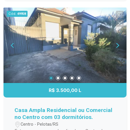
1 suíte * 3 sacadas com excelente iluminação e
ventilação natural * Sala ampla e aconchegante
Cód.
49958
com 2 lareiras * Sacada com churrasqueira para
momentos especiais * Banheira de
hidromassagem * Piso em tábua corrida *
Instalação de gás * Garagem individual
Localização estratégica, próximo a
supermercado, cafés, escolas, academias e tudo
que facilita o dia a dia, em uma das regiões mais
valorizadas de Pelotas.
R$ 3.500,00 L
Casa Ampla Residencial ou Comercial
no Centro com 03 dormitórios.
Centro - Pelotas/RS