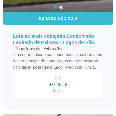
R$ 1.380.000,00 V
Lote no mais cobiçado Condominio
Fechado de Pelotas - Lagos de São
Gonçalo!
São Gonçalo - Pelotas/RS
Uma oportunidade para construir a casa dos seus
sonhos em um dos endereços mais desejados
da cidade! Lote fundo Lago! Medidas: 15m x
30m Área total: 433,06 m² Amplo espaço para
projeto residencial de alto padrão Excelente
433.06 m²
aproveitamento do terreno Ideal para quem busca
Terreno
conforto, privacidade e qualidade de vida Invista
em um terreno diferenciado, com metragem
generosa e inúmeras possibilidades para criar
um projeto exclusivo para sua família.