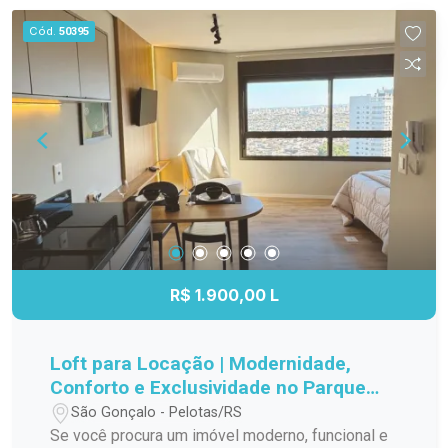
boa infraestrutura de lazer, este imóvel reúne
lazer para toda a família. Entre em contato e
Cód.
50395
características que favorecem uma rotina
agende sua visita! Seu novo lar pode estar aqui.
confortável e funcional. Entre em contato para
mais informações e agende sua visita.
R$ 1.900,00 L
Loft para Locação | Modernidade,
Conforto e Exclusividade no Parque
Una
São Gonçalo - Pelotas/RS
Se você procura um imóvel moderno, funcional e