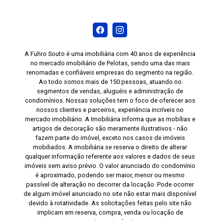
cozinha, dormitório e banheiro, oferecendo mais
organização. Piso laminado nas áreas sociais e
dormitórios, proporcionando conforto e um
ambiente acolhedor. Revestimento cerâmico nas
áreas molhadas, facilitando a limpeza e a
A Fuhro Souto é uma imobiliária com 40 anos de experiência
manutenção. Janela com rede de proteção,
no mercado imobiliário de Pelotas, sendo uma das mais
renomadas e confiáveis empresas do segmento na região.
oferecendo mais segurança para famílias com
Ao todo somos mais de 150 pessoas, atuando no
crianças e animais de estimação. Ar-
segmentos de vendas, aluguéis e administração de
condicionado split instalado no dormitório
condomínios. Nossas soluções tem o foco de oferecer aos
principal. Se você procura um apartamento que
nossos clientes e parceiros, experiência incríveis no
mercado imobiliário. A Imobiliária informa que as mobílias e
ofereça conforto, praticidade e uma excelente
artigos de decoração são meramente ilustrativos - não
localização, esta é uma ótima oportunidade.
fazem parte do imóvel, exceto nos casos de imóveis
Agende sua visita e conheça pessoalmente
mobiliados. A imobiliária se reserva o direito de alterar
qualquer informação referente aos valores e dados de seus
todos os detalhes deste imóvel no Condomínio
imóveis sem aviso prévio. O valor anunciado do condomínio
Albatroz.
é aproximado, podendo ser maior, menor ou mesmo
passível de alteração no decorrer da locação. Pode ocorrer
de algum imóvel anunciado no site não estar mais disponível
devido à rotatividade. As solicitações feitas pelo site não
implicam em reserva, compra, venda ou locação de