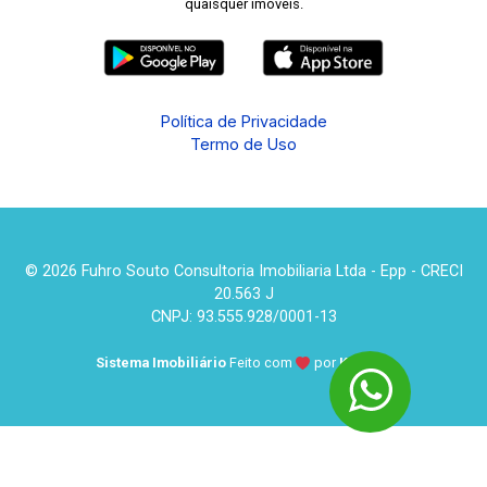
quaisquer imóveis.
Política de Privacidade
Termo de Uso
© 2026 Fuhro Souto Consultoria Imobiliaria Ltda - Epp - CRECI
20.563 J
CNPJ: 93.555.928/0001-13
Sistema Imobiliário
Feito com
por
KUROLE