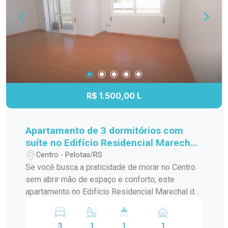
um apartamento que combina localização
estratégica, praticidade e conforto para facilitar o
seu dia a dia.
R$ 1.500,00 L
Apartamento de 3 dormitórios com
suíte no Edifício Residencial Marechal
de Ferro - Centro - Pelotas
Centro - Pelotas/RS
Se você busca a praticidade de morar no Centro
sem abrir mão de espaço e conforto, este
apartamento no Edifício Residencial Marechal de
Ferro é uma excelente opção. Com ambientes
amplos, bem distribuídos e funcionais, o imóvel
3
1
1
1