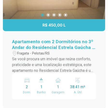
R$ 450,00 L
Apartamento com 2 Dormitórios no 3º
Andar do Residencial Estrela Gaúcha -
Excelente Localização
Fragata - Pelotas/RS
Se você procura um imóvel que reúna conforto,
praticidade e uma localização estratégica, este
apartamento no Residencial Estrela Gaúcha é uma
excelente oportunidade. Com ambientes bem
distribuídos e ótima iluminação natural, é ideal
2
1
1
38.41 m²
para quem deseja viver com comodidade no dia a
Dorm.
Banho
Garagem
A. Útil
dia. Características do imóvel: 2 dormitórios bem
iluminados e arejados; Sala de estar
aconchegante, perfeita para os momentos em