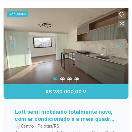
família; Cozinha funcional, com ótimo
aproveitamento do espaço; Banheiro completo;
Cód.
50415
Apartamento localizado no 3º andar,
proporcionando mais privacidade, boa ventilação
e excelente iluminação natural. Localização
Localizado na Avenida Duque de Caxias, o
Residencial Estrela Gaúcha oferece fácil acesso
aos principais pontos da cidade. O imóvel está
próximo a supermercados, escolas, farmácias,
transporte público e diversos comércios e
serviços, trazendo mais praticidade para o dia a
dia. Agende sua visita. Não perca a oportunidade
de conhecer este apartamento. Entre em contato
R$ 280.000,00 V
e agende sua visita para descobrir tudo o que
este imóvel tem a oferecer!
Loft semi mobiliado totalmente novo,
com ar condicionado e a meia quadra
da ucpel
Centro - Pelotas/RS