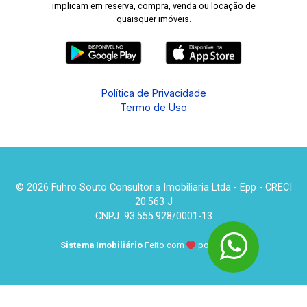
implicam em reserva, compra, venda ou locação de
quaisquer imóveis.
Política de Privacidade
Termo de Uso
© 2026 Fuhro Souto Consultoria Imobiliaria Ltda - Epp - CRECI
20.563 J
CNPJ: 93.555.928/0001-13
Sistema Imobiliário
Feito com
por
KUROLE