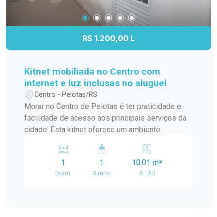
serviços, trazendo mais praticidade para o dia a
dia. Agende sua visita. Não perca a oportunidade
de conhecer este apartamento. Entre em contato
R$ 1.200,00 L
e agende sua visita para descobrir tudo o que
este imóvel tem a oferecer!
Kitnet mobiliada no Centro com
internet e luz inclusas no aluguel
Centro - Pelotas/RS
Morar no Centro de Pelotas é ter praticidade e
facilidade de acesso aos principais serviços da
cidade. Esta kitnet oferece um ambiente
funcional e mobiliado, ideal para quem busca uma
moradia compacta, organizada e com as
1
1
10.01 m²
principais comodidades para o dia a dia.
Dorm.
Banho
A. Útil
Localização: O imóvel está localizado no Centro
de Pelotas, na Rua Gonçalves Chaves, próximo
ao Supermercado Paraíso, em uma região com
fácil acesso a mercados, farmácias, restaurantes,