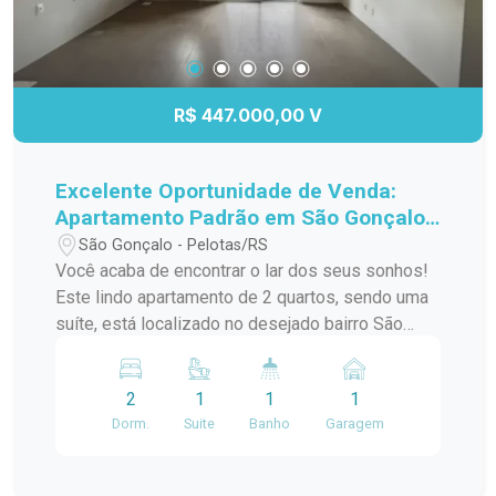
R$ 447.000,00 V
Excelente Oportunidade de Venda:
Apartamento Padrão em São Gonçalo,
Pelotas/RS
São Gonçalo - Pelotas/RS
Você acaba de encontrar o lar dos seus sonhos!
Este lindo apartamento de 2 quartos, sendo uma
suíte, está localizado no desejado bairro São
Gonçalo, a poucos passos do Shopping Pelotas
e do Fórum. Com uma sacada charmosa e
2
1
1
1
churrasqueira, este espaço é perfeito para
Dorm.
Suite
Banho
Garagem
receber amigos e familiares em momentos de
descontração. O apartamento conta com uma
infraestrutura de lazer completa, incluindo piscina