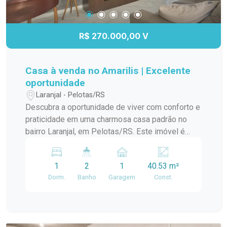
R$ 270.000,00 V
Casa à venda no Amarilis | Excelente
oportunidade
Laranjal - Pelotas/RS
Descubra a oportunidade de viver com conforto e
praticidade em uma charmosa casa padrão no
bairro Laranjal, em Pelotas/RS. Este imóvel é
ideal para quem busca um lar aconchegante e
bem localizado. A casa conta com amplos
1
2
1
40.53 m²
ambientes, proporcionando uma ótima circulação
Dorm.
Banho
Garagem
Const.
e iluminação natural. A sala de estar é perfeita
para momentos em família, enquanto a cozinha
integrada oferece funcionalidade e espaço para
suas receitas favoritas. O dormitório é arejado e