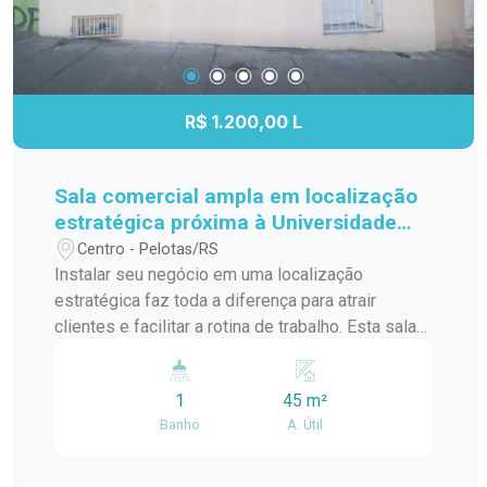
R$ 1.200,00 L
Sala comercial ampla em localização
estratégica próxima à Universidade
Católica
Centro - Pelotas/RS
Instalar seu negócio em uma localização
estratégica faz toda a diferença para atrair
clientes e facilitar a rotina de trabalho. Esta sala
comercial oferece um ambiente amplo, bem
iluminado e versátil, ideal para quem busca
1
45 m²
visibilidade, praticidade e um espaço preparado
Banho
A. Útil
para receber diferentes segmentos
profissionais. Localização: Localizada em uma
região de grande circulação, a sala está próxima à