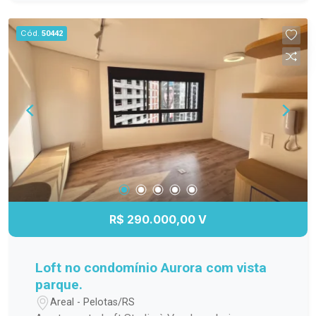
para os dias quentes, salão de festas para suas
comemorações, espaço gourmet para preparar
Cód.
50442
refeições especiais, quadra poliesportiva para os
amantes de esportes e um playground seguro e
divertido para as crianças. Não perca a chance de
viver em um lugar que une conforto, praticidade e
lazer. Agende sua visita e venha conhecer esse
incrível apartamento!
R$ 290.000,00 V
Loft no condomínio Aurora com vista
parque.
Areal - Pelotas/RS