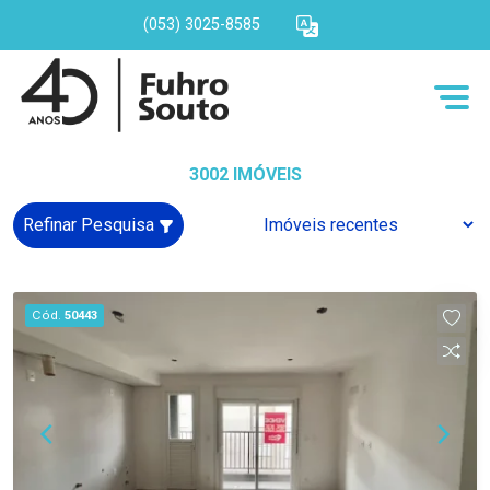
(053) 3025-8585
3002 IMÓVEIS
Refinar Pesquisa
Cód.
50443