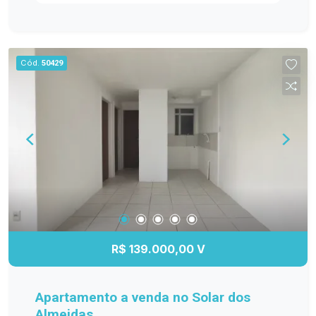
ambientes bem distribuídos e funcionais. Entre
os diferenciais, destacam-se os móveis
planejados na cozinha, sala de estar, banheiro e
dormitório principal, proporcionando mais
Cód.
50429
organização e elegância. O banheiro possui box
de vidro, e o quarto principal conta com ar-
condicionado, garantindo maior conforto em
todas as estações. A sacada com churrasqueira é
perfeita para reunir a família e os amigos, além
de oferecer a possibilidade de fechamento em
vidro, agregando ainda mais conforto e
valorização ao imóvel. Se você procura um
apartamento moderno, bem equipado e pronto
para receber sua família, esta é a oportunidade
ideal! Entre em contato e agende sua visita!
R$ 139.000,00 V
Apartamento a venda no Solar dos
Almeidas.