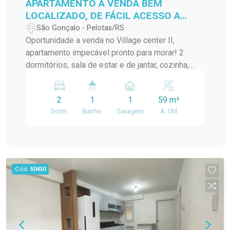
APARTAMENTO A VENDA BEM
LOCALIZADO, DE FÁCIL ACESSO A
VÁRIOS PONTOS DA CIDADE!
São Gonçalo - Pelotas/RS
Oportunidade a venda no Village center II,
apartamento impecável pronto para morar! 2
dormitórios, sala de estar e de jantar, cozinha,
banheiro, lavanderia.... Localização ideal para
quem busca praticidade no dia a dia!
2
1
1
59 m²
Dorm.
Banho
Garagem
A. Útil
Cód.
50430