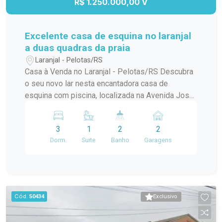
R$ 1.250.000,00 V
Excelente casa de esquina no laranjal
a duas quadras da praia
Laranjal - Pelotas/RS
Casa à Venda no Laranjal - Pelotas/RS Descubra
o seu novo lar nesta encantadora casa de
esquina com piscina, localizada na Avenida José
Maria da Fontoura, a apenas uma quadra da beira
da praia. Com 240 m² de área construída, este
3
1
2
2
sobrado é ideal para quem busca conforto e
Dorm.
Suite
Banho
Garagens
praticidade. No térreo, você encontrará uma
ampla sala/cozinha integrada, equipada com
todos os utensílios necessários e uma
churrasqueira perfeita para os momentos de
confraternização. O ambiente ainda conta com
Cód.
50434
Exclusivo
uma aconchegante lareira e um jardim de inverno
que traz luz natural e frescor ao espaço. Além