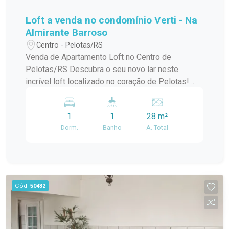
Loft a venda no condomínio Verti - Na
Almirante Barroso
Centro - Pelotas/RS
Venda de Apartamento Loft no Centro de
Pelotas/RS Descubra o seu novo lar neste
incrível loft localizado no coração de Pelotas!
Este apartamento padrão, em um condomínio em
construção, oferece o melhor da modernidade e
1
1
28 m²
conforto, ideal para quem busca praticidade e
Dorm.
Banho
A. Total
estilo de vida urbano. Com uma localização
privilegiada no centro da cidade, você estará a
poucos passos de tudo que precisa:
restaurantes, lojas, cafés e opções de
entretenimento. O condomínio conta com uma
Cód.
50432
infraestrutura de lazer completa, perfeita para
relaxar e aproveitar momentos especiais com
amigos e familiares. O loft possui um design
contemporâneo, aproveitando ao máximo a