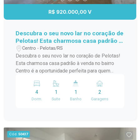
R$ 920.000,00 V
Descubra o seu novo lar no coração de
Pelotas! Esta charmosa casa padrão à
venda no bairro Centro é a
Centro - Pelotas/RS
oportunidade perfeita para quem
Descubra o seu novo lar no coração de Pelotas!
busca conforto e praticidade. Com
Esta charmosa casa padrão à venda no bairro
uma localização privilegiada, você
Centro é a oportunidade perfeita para quem
estará a poucos passos de diversas
busca conforto e praticidade. Com uma
comodidades,
localização privilegiada, você estará a poucos
4
1
1
2
passos de diversas comodidades, como
Dorm.
Suite
Banho
Garagens
supermercados, restaurantes, lojas e escolas. A
casa possui um layout funcional, com amplos
espaços internos que garantem conforto para
você e sua família. Os quartos são arejados e
iluminados, proporcionando um ambiente
Cód.
50437
acolhedor. A sala de estar é ideal para receber