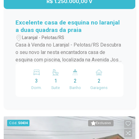
R$ 1.250.000,00 V
Excelente casa de esquina no laranjal
a duas quadras da praia
Laranjal - Pelotas/RS
Casa à Venda no Laranjal - Pelotas/RS Descubra
o seu novo lar nesta encantadora casa de
esquina com piscina, localizada na Avenida José
Maria da Fontoura, a apenas uma quadra da beira
da praia. Com 240 m² de área construída, este
3
1
2
2
sobrado é ideal para quem busca conforto e
Dorm.
Suite
Banho
Garagens
praticidade. No térreo, você encontrará uma
ampla sala/cozinha integrada, equipada com
todos os utensílios necessários e uma
churrasqueira perfeita para os momentos de
confraternização. O ambiente ainda conta com
Cód.
50434
Exclusivo
uma aconchegante lareira e um jardim de inverno
que traz luz natural e frescor ao espaço. Além