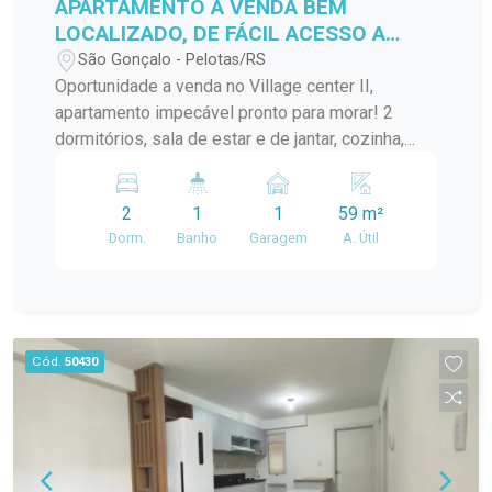
APARTAMENTO A VENDA BEM
LOCALIZADO, DE FÁCIL ACESSO A
VÁRIOS PONTOS DA CIDADE!
São Gonçalo - Pelotas/RS
Oportunidade a venda no Village center II,
apartamento impecável pronto para morar! 2
dormitórios, sala de estar e de jantar, cozinha,
banheiro, lavanderia.... Localização ideal para
quem busca praticidade no dia a dia!
2
1
1
59 m²
Dorm.
Banho
Garagem
A. Útil
Cód.
50430