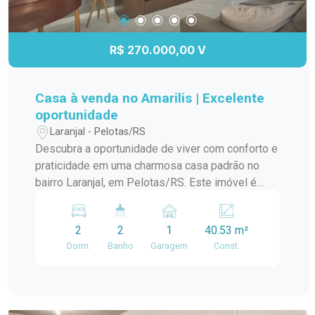
R$ 270.000,00 V
Casa à venda no Amarilis | Excelente
oportunidade
Laranjal - Pelotas/RS
Descubra a oportunidade de viver com conforto e
praticidade em uma charmosa casa padrão no
bairro Laranjal, em Pelotas/RS. Este imóvel é
ideal para quem busca um lar aconchegante e
bem localizado. A casa conta com amplos
2
2
1
40.53 m²
ambientes, proporcionando uma ótima circulação
Dorm.
Banho
Garagem
Const.
e iluminação natural. A sala de estar é perfeita
para momentos em família, enquanto a cozinha
integrada oferece funcionalidade e espaço para
suas receitas favoritas. O dormitório é arejado e