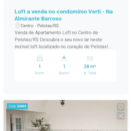
Loft a venda no condomínio Verti - Na
Almirante Barroso
Centro - Pelotas/RS
Venda de Apartamento Loft no Centro de
Pelotas/RS Descubra o seu novo lar neste
incrível loft localizado no coração de Pelotas!
Este apartamento padrão, em um condomínio em
construção, oferece o melhor da modernidade e
1
1
28 m²
conforto, ideal para quem busca praticidade e
Dorm.
Banho
A. Total
estilo de vida urbano. Com uma localização
privilegiada no centro da cidade, você estará a
poucos passos de tudo que precisa:
restaurantes, lojas, cafés e opções de
entretenimento. O condomínio conta com uma
Cód.
50432
infraestrutura de lazer completa, perfeita para
relaxar e aproveitar momentos especiais com
amigos e familiares. O loft possui um design
contemporâneo, aproveitando ao máximo a