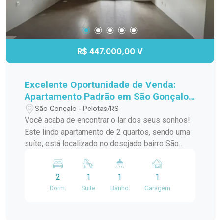
R$ 447.000,00 V
Excelente Oportunidade de Venda:
Apartamento Padrão em São Gonçalo,
Pelotas/RS
São Gonçalo - Pelotas/RS
Você acaba de encontrar o lar dos seus sonhos!
Este lindo apartamento de 2 quartos, sendo uma
suíte, está localizado no desejado bairro São
Gonçalo, a poucos passos do Shopping Pelotas
e do Fórum. Com uma sacada charmosa e
2
1
1
1
churrasqueira, este espaço é perfeito para
Dorm.
Suite
Banho
Garagem
receber amigos e familiares em momentos de
descontração. O apartamento conta com uma
infraestrutura de lazer completa, incluindo piscina