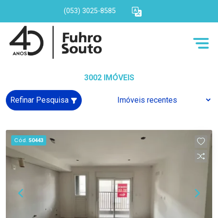
(053) 3025-8585
3002 IMÓVEIS
Refinar Pesquisa
Cód.
50443