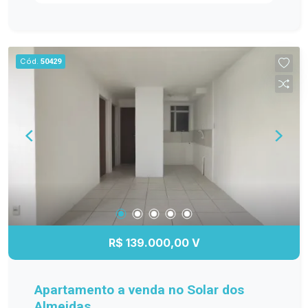
ambientes bem distribuídos e funcionais. Entre
os diferenciais, destacam-se os móveis
planejados na cozinha, sala de estar, banheiro e
dormitório principal, proporcionando mais
Cód.
50429
organização e elegância. O banheiro possui box
de vidro, e o quarto principal conta com ar-
condicionado, garantindo maior conforto em
todas as estações. A sacada com churrasqueira é
perfeita para reunir a família e os amigos, além
de oferecer a possibilidade de fechamento em
vidro, agregando ainda mais conforto e
valorização ao imóvel. Se você procura um
apartamento moderno, bem equipado e pronto
para receber sua família, esta é a oportunidade
ideal! Entre em contato e agende sua visita!
R$ 139.000,00 V
Apartamento a venda no Solar dos
Almeidas.