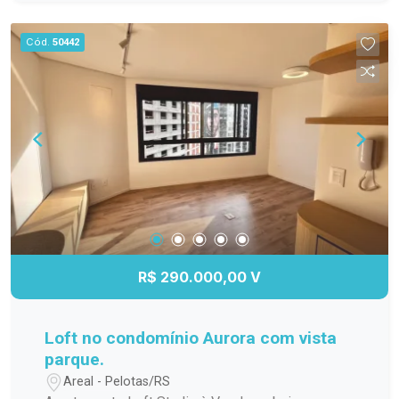
para os dias quentes, salão de festas para suas
comemorações, espaço gourmet para preparar
Cód.
50442
refeições especiais, quadra poliesportiva para os
amantes de esportes e um playground seguro e
divertido para as crianças. Não perca a chance de
viver em um lugar que une conforto, praticidade e
lazer. Agende sua visita e venha conhecer esse
incrível apartamento!
R$ 290.000,00 V
Loft no condomínio Aurora com vista
parque.
Areal - Pelotas/RS