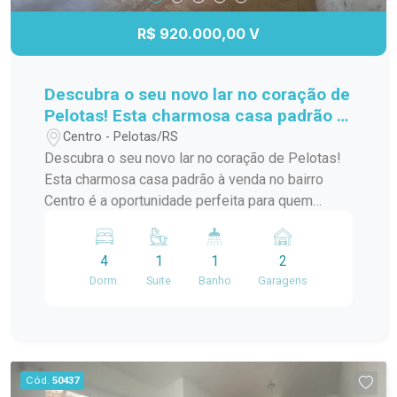
R$ 920.000,00 V
Descubra o seu novo lar no coração de
Pelotas! Esta charmosa casa padrão à
venda no bairro Centro é a
Centro - Pelotas/RS
oportunidade perfeita para quem
Descubra o seu novo lar no coração de Pelotas!
busca conforto e praticidade. Com
Esta charmosa casa padrão à venda no bairro
uma localização privilegiada, você
Centro é a oportunidade perfeita para quem
estará a poucos passos de diversas
busca conforto e praticidade. Com uma
comodidades,
localização privilegiada, você estará a poucos
4
1
1
2
passos de diversas comodidades, como
Dorm.
Suite
Banho
Garagens
supermercados, restaurantes, lojas e escolas. A
casa possui um layout funcional, com amplos
espaços internos que garantem conforto para
você e sua família. Os quartos são arejados e
iluminados, proporcionando um ambiente
Cód.
50437
acolhedor. A sala de estar é ideal para receber