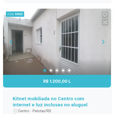
família; Cozinha funcional, com ótimo
aproveitamento do espaço; Banheiro completo;
Cód.
50422
Apartamento localizado no 3º andar,
proporcionando mais privacidade, boa ventilação
e excelente iluminação natural. Localização
Localizado na Avenida Duque de Caxias, o
Residencial Estrela Gaúcha oferece fácil acesso
aos principais pontos da cidade. O imóvel está
próximo a supermercados, escolas, farmácias,
transporte público e diversos comércios e
serviços, trazendo mais praticidade para o dia a
dia. Agende sua visita. Não perca a oportunidade
de conhecer este apartamento. Entre em contato
R$ 1.200,00 L
e agende sua visita para descobrir tudo o que
este imóvel tem a oferecer!
Kitnet mobiliada no Centro com
internet e luz inclusas no aluguel
Centro - Pelotas/RS