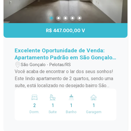
R$ 447.000,00 V
Excelente Oportunidade de Venda:
Apartamento Padrão em São Gonçalo,
Pelotas/RS
São Gonçalo - Pelotas/RS
Você acaba de encontrar o lar dos seus sonhos!
Este lindo apartamento de 2 quartos, sendo uma
suíte, está localizado no desejado bairro São
Gonçalo, a poucos passos do Shopping Pelotas
e do Fórum. Com uma sacada charmosa e
2
1
1
1
churrasqueira, este espaço é perfeito para
Dorm.
Suite
Banho
Garagem
receber amigos e familiares em momentos de
descontração. O apartamento conta com uma
infraestrutura de lazer completa, incluindo piscina