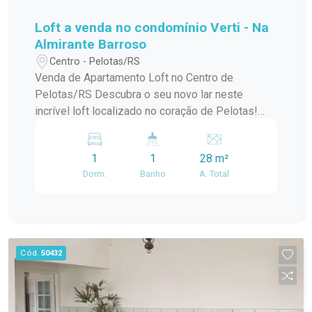
Loft a venda no condomínio Verti - Na
Almirante Barroso
Centro - Pelotas/RS
Venda de Apartamento Loft no Centro de
Pelotas/RS Descubra o seu novo lar neste
incrível loft localizado no coração de Pelotas!
Este apartamento padrão, em um condomínio em
construção, oferece o melhor da modernidade e
1
1
28 m²
conforto, ideal para quem busca praticidade e
Dorm.
Banho
A. Total
estilo de vida urbano. Com uma localização
privilegiada no centro da cidade, você estará a
poucos passos de tudo que precisa:
restaurantes, lojas, cafés e opções de
entretenimento. O condomínio conta com uma
Cód.
50432
infraestrutura de lazer completa, perfeita para
relaxar e aproveitar momentos especiais com
amigos e familiares. O loft possui um design
contemporâneo, aproveitando ao máximo a