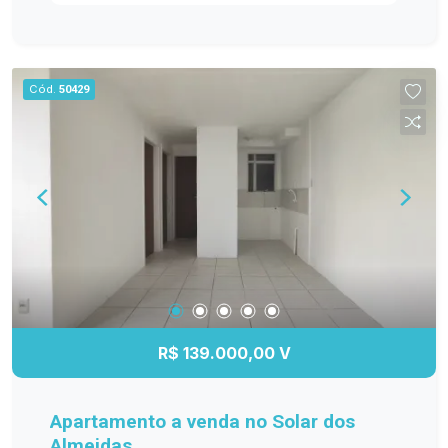
ambientes bem distribuídos e funcionais. Entre
os diferenciais, destacam-se os móveis
planejados na cozinha, sala de estar, banheiro e
dormitório principal, proporcionando mais
Cód.
50429
organização e elegância. O banheiro possui box
de vidro, e o quarto principal conta com ar-
condicionado, garantindo maior conforto em
todas as estações. A sacada com churrasqueira é
perfeita para reunir a família e os amigos, além
de oferecer a possibilidade de fechamento em
vidro, agregando ainda mais conforto e
valorização ao imóvel. Se você procura um
apartamento moderno, bem equipado e pronto
para receber sua família, esta é a oportunidade
ideal! Entre em contato e agende sua visita!
R$ 139.000,00 V
Apartamento a venda no Solar dos
Almeidas.