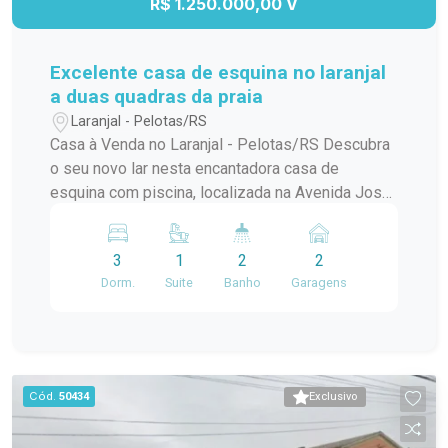
R$ 1.250.000,00 V
Excelente casa de esquina no laranjal
a duas quadras da praia
Laranjal - Pelotas/RS
Casa à Venda no Laranjal - Pelotas/RS Descubra
o seu novo lar nesta encantadora casa de
esquina com piscina, localizada na Avenida José
Maria da Fontoura, a apenas uma quadra da beira
da praia. Com 240 m² de área construída, este
3
1
2
2
sobrado é ideal para quem busca conforto e
Dorm.
Suite
Banho
Garagens
praticidade. No térreo, você encontrará uma
ampla sala/cozinha integrada, equipada com
todos os utensílios necessários e uma
churrasqueira perfeita para os momentos de
confraternização. O ambiente ainda conta com
Cód.
50434
Exclusivo
uma aconchegante lareira e um jardim de inverno
que traz luz natural e frescor ao espaço. Além