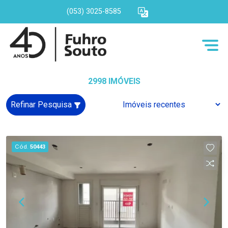
(053) 3025-8585
2998 IMÓVEIS
Refinar Pesquisa
Cód.
50443