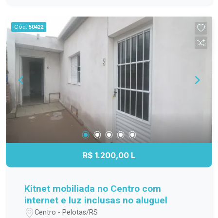
família; Cozinha funcional, com ótimo
aproveitamento do espaço; Banheiro completo;
Cód.
50422
Apartamento localizado no 3º andar,
proporcionando mais privacidade, boa ventilação
e excelente iluminação natural. Localização
Localizado na Avenida Duque de Caxias, o
Residencial Estrela Gaúcha oferece fácil acesso
aos principais pontos da cidade. O imóvel está
próximo a supermercados, escolas, farmácias,
transporte público e diversos comércios e
serviços, trazendo mais praticidade para o dia a
dia. Agende sua visita. Não perca a oportunidade
de conhecer este apartamento. Entre em contato
R$ 1.200,00 L
e agende sua visita para descobrir tudo o que
este imóvel tem a oferecer!
Kitnet mobiliada no Centro com
internet e luz inclusas no aluguel
Centro - Pelotas/RS