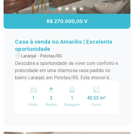
R$ 270.000,00 V
Casa à venda no Amarilis | Excelente
oportunidade
Laranjal - Pelotas/RS
Descubra a oportunidade de viver com conforto e
praticidade em uma charmosa casa padrão no
bairro Laranjal, em Pelotas/RS. Este imóvel é
ideal para quem busca um lar aconchegante e
bem localizado. A casa conta com amplos
1
2
1
40.53 m²
ambientes, proporcionando uma ótima circulação
Dorm.
Banho
Garagem
Const.
e iluminação natural. A sala de estar é perfeita
para momentos em família, enquanto a cozinha
integrada oferece funcionalidade e espaço para
suas receitas favoritas. O dormitório é arejado e