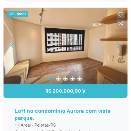
para os dias quentes, salão de festas para suas
comemorações, espaço gourmet para preparar
Cód.
50442
refeições especiais, quadra poliesportiva para os
amantes de esportes e um playground seguro e
divertido para as crianças. Não perca a chance de
viver em um lugar que une conforto, praticidade e
lazer. Agende sua visita e venha conhecer esse
incrível apartamento!
R$ 290.000,00 V
Loft no condomínio Aurora com vista
parque.
Areal - Pelotas/RS