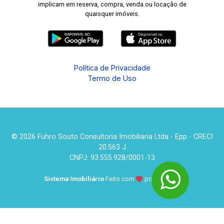
implicam em reserva, compra, venda ou locação de
quaisquer imóveis.
Política de Privacidade
Termo de Uso
© 2026 Fuhro Souto Consultoria Imobiliaria Ltda - Epp - CRECI
20.563 J
CNPJ: 93.555.928/0001-13
Sistema Imobiliário
Feito com
por
KUROLE