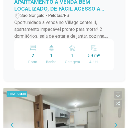
APARTAMENTO A VENDA BEM
LOCALIZADO, DE FÁCIL ACESSO A
VÁRIOS PONTOS DA CIDADE!
São Gonçalo - Pelotas/RS
Oportunidade a venda no Village center II,
apartamento impecável pronto para morar! 2
dormitórios, sala de estar e de jantar, cozinha,
banheiro, lavanderia.... Localização ideal para
quem busca praticidade no dia a dia!
2
1
1
59 m²
Dorm.
Banho
Garagem
A. Útil
Cód.
50430