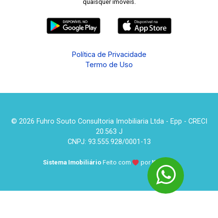
quaisquer imóveis.
Política de Privacidade
Termo de Uso
© 2026 Fuhro Souto Consultoria Imobiliaria Ltda - Epp - CRECI
20.563 J
CNPJ: 93.555.928/0001-13
Sistema Imobiliário
Feito com
por
KUROLE