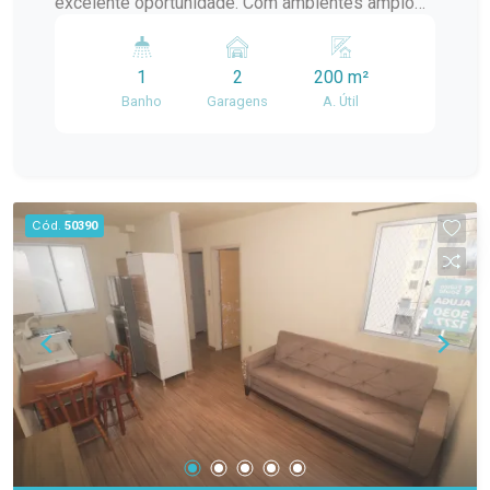
excelente oportunidade. Com ambientes amplos
e bem distribuídos, ela atende perfeitamente
tanto quem deseja morar com qualidade quanto
1
2
200 m²
quem busca um espaço para instalar seu
Banho
Garagens
A. Útil
negócio. O imóvel conta com 2 dormitórios
amplos, 1 banheiro, sala de estar, cozinha,
churrasqueira, pátio privativo e 2 vagas de
estacionamento, oferecendo praticidade e
conforto para o dia a dia. Sua estrutura permite
Cód.
50390
utilização tanto residencial quanto comercial,
sendo ideal para escritórios, consultórios,
clínicas, ateliês, pequenos comércios ou
prestadores de serviços, além de proporcionar
um excelente ambiente para moradia.
Diferenciais do imóvel: 2 dormitórios amplos;
Sala de estar; Cozinha; 1 banheiro; Churrasqueira;
Pátio privativo; 2 vagas de estacionamento
descobertas; Ambientes amplos e bem
distribuídos; Excelente opção para uso