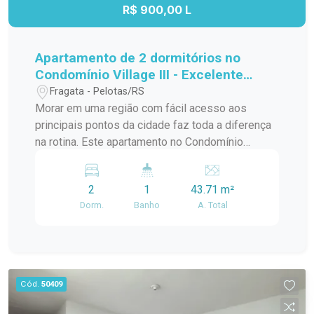
oportunidade para quem busca conforto,
R$ 900,00 L
localização privilegiada e um imóvel com
múltiplas possibilidades.
Apartamento de 2 dormitórios no
Condomínio Village III - Excelente
localização na Avenida Duque de
Fragata - Pelotas/RS
Caxias
Morar em uma região com fácil acesso aos
principais pontos da cidade faz toda a diferença
na rotina. Este apartamento no Condomínio
Village III reúne praticidade, conforto e uma
localização estratégica, sendo uma excelente
2
1
43.71 m²
opção para quem busca qualidade de vida,
Dorm.
Banho
A. Total
mobilidade e conveniência em um dos endereços
mais bem conectados da cidade. Localização:
Localizado na Avenida Duque de Caxias, o imóvel
está em uma região que oferece tudo o que você
precisa no dia a dia. Fica próximo à FAMED, com
Cód.
50409
fácil acesso à Rodoviária, além de contar com
mercados, farmácias, transporte público e uma