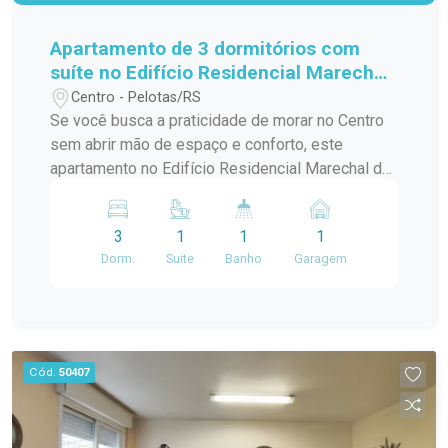
Apartamento de 3 dormitórios com
suíte no Edifício Residencial Marechal
de Ferro - Centro - Pelotas
Centro - Pelotas/RS
Se você busca a praticidade de morar no Centro
sem abrir mão de espaço e conforto, este
apartamento no Edifício Residencial Marechal de
Ferro é uma excelente opção. Com ambientes
amplos, bem distribuídos e funcionais, o imóvel
3
1
1
1
oferece uma rotina mais prática para toda a
Dorm.
Suite
Banho
Garagem
família, em uma das localizações mais
tradicionais da cidade. Localização: Localizado
na tradicional Avenida Marechal Floriano, quase
em frente ao Pop Center e próximo ao prédio da
Receita Federal, o apartamento está inserido em
Cód.
50407
uma das regiões mais completas de Pelotas.
Além da excelente mobilidade, você terá fácil
acesso a supermercados, farmácias, bancos,