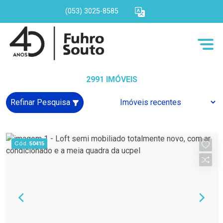
(053) 3025-8585
2991 IMÓVEIS
Refinar Pesquisa
Cód.
50415