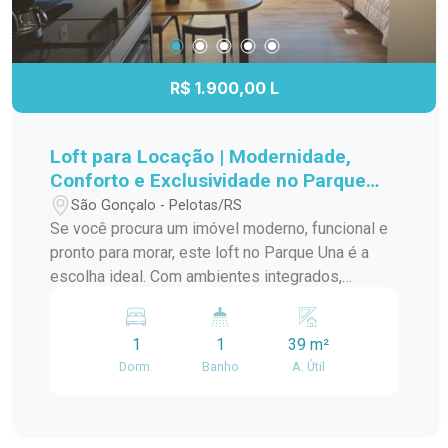
R$ 1.900,00 L
Loft para Locação | Modernidade,
Conforto e Exclusividade no Parque
Una
São Gonçalo - Pelotas/RS
Se você procura um imóvel moderno, funcional e
pronto para morar, este loft no Parque Una é a
escolha ideal. Com ambientes integrados,
mobiliário completo e acabamento
contemporâneo, oferece praticidade, conforto e
1
1
39 m²
um estilo de vida único em um dos bairros mais
Dorm.
Banho
A. Útil
valorizados de Pelotas. O imóvel é totalmente
mobiliado e conta com móveis planejados,
proporcionando excelente aproveitamento dos
espaços. A sala de estar dispõe de sofá, tapete,