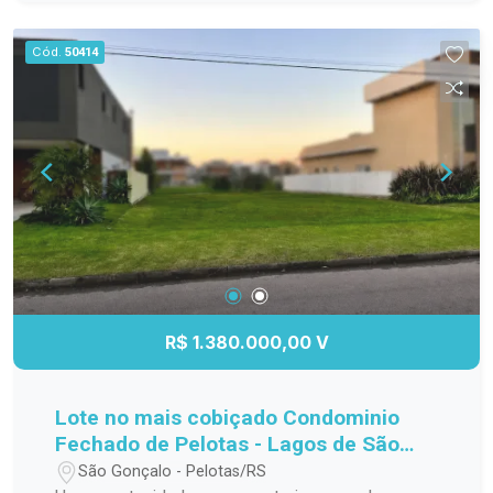
para o seu bem-estar. Perfeito para morar ou
investir, em uma região valorizada e de fácil
Cód.
50414
acesso a serviços, comércio e lazer. Localização
estratégica Design moderno e funcional Ideal
para moradia ou investimento
R$ 1.380.000,00 V
Lote no mais cobiçado Condominio
Fechado de Pelotas - Lagos de São
Gonçalo!
São Gonçalo - Pelotas/RS