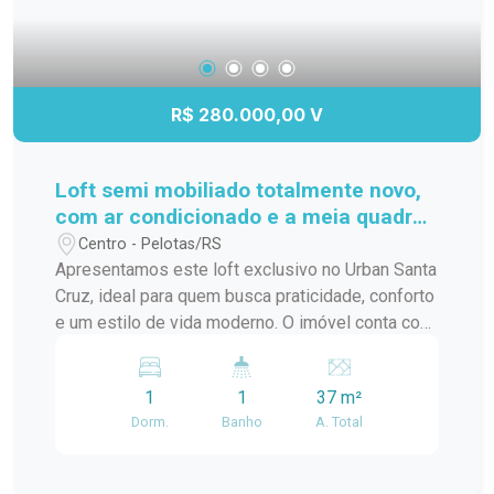
R$ 280.000,00 V
Loft semi mobiliado totalmente novo,
com ar condicionado e a meia quadra
da ucpel
Centro - Pelotas/RS
Apresentamos este loft exclusivo no Urban Santa
Cruz, ideal para quem busca praticidade, conforto
e um estilo de vida moderno. O imóvel conta com
ambiente integrado, excelente aproveitamento de
espaço, acabamentos contemporâneos e ótima
1
1
37 m²
iluminação natural, proporcionando um clima
Dorm.
Banho
A. Total
aconchegante e funcional. Localizado em um
empreendimento moderno, com infraestrutura
completa, segurança e áreas comuns planejadas