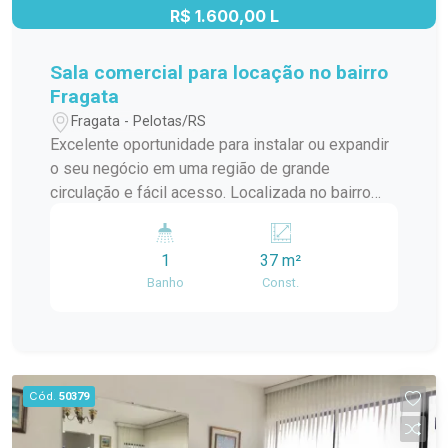
R$ 1.600,00 L
Sala comercial para locação no bairro
Fragata
Fragata - Pelotas/RS
Excelente oportunidade para instalar ou expandir
o seu negócio em uma região de grande
circulação e fácil acesso. Localizada no bairro
Fragata, esta sala comercial está próxima ao
Supermercado Nicolini e ao Stok Center, em um
1
37 m²
ponto estratégico que oferece praticidade,
Banho
Const.
visibilidade e comodidade para clientes e
colaboradores. Características do imóvel Amplo
espaço interno, ideal para diversos segmentos
comerciais; Banheiro privativo; Ambiente versátil,
com excelente potencial para escritórios,
Cód.
50379
consultórios, lojas ou prestação de serviços.
Localização Situada em uma região consolidada,