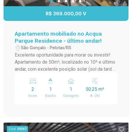
proporcionando comodidade e facilidade no dia a
dia. Uma excelente oportunidade para morar ou
R$ 369.000,00 V
investir. Agende sua visita e venha conhecer este
imóvel!
Apartamento mobiliado no Acqua
Parque Residence - último andar!
São Gonçalo - Pelotas/RS
Excelente oportunidade para morar ou investir!
Apartamento de 50m², localizado no 10º e último
andar, com excelente posição solar (sol da tarde)
e vista para a área de lazer do condomínio. O
imóvel está completamente mobiliado, pronto
2
1
1
50.25 m²
para morar, conta com banheiro ampliado (PNE),
Dorm.
Banho
Garagem
A. Útil
vaga de garagem com espaço lateral
diferenciado e documentação totalmente
regularizada. O Acqua Parque Residence oferece
infraestrutura completa: piscina, quadra
poliesportiva, salão de festas, sala de jogos,
Cód.
50367