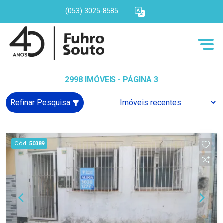
(053) 3025-8585
2998 IMÓVEIS - PÁGINA 3
Refinar Pesquisa
Cód.
50389