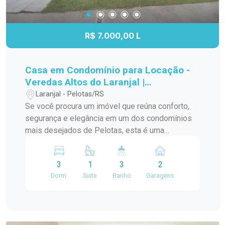
R$ 7.000,00 L
Casa em Condomínio para Locação -
Veredas Altos do Laranjal |
Sofisticação, conforto e qualidade de
Laranjal - Pelotas/RS
vida
Se você procura um imóvel que reúna conforto,
segurança e elegância em um dos condomínios
mais desejados de Pelotas, esta é uma
excelente oportunidade. Localizada no
Condomínio Veredas Altos do Laranjal, esta
3
1
3
2
residência oferece um projeto moderno,
Dorm.
Suite
Banho
Garagens
ambientes amplos e uma distribuição inteligente
dos espaços, proporcionando praticidade e bem-
estar para toda a família. Ao entrar no imóvel,
você é recebido por uma ampla área social,