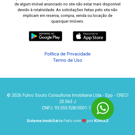
de algum imóvel anunciado no site não estar mais disponível
devido à rotatividade. As solicitações feitas pelo site não
implicam em reserva, compra, venda ou locação de
quaisquer imóveis.
Política de Privacidade
Termo de Uso
© 2026 Fuhro Souto Consultoria Imobiliaria Ltda - Epp - CRECI
20.563 J
CNPJ: 93.555.928/0001-13
Sistema Imobiliário
Feito com
por
KUROLE