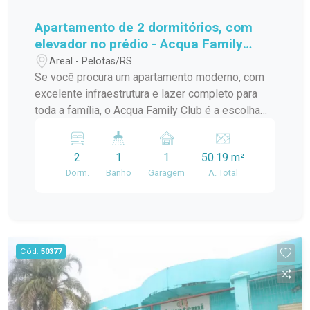
Apartamento de 2 dormitórios, com
elevador no prédio - Acqua Family
Club.
Areal - Pelotas/RS
Se você procura um apartamento moderno, com
excelente infraestrutura e lazer completo para
toda a família, o Acqua Family Club é a escolha
ideal. Com 50,19 m² de área privativa, os
apartamentos possuem 2 dormitórios, elevador e
2
1
1
50.19 m²
vaga de garagem coberta, oferecendo mais
Dorm.
Banho
Garagem
A. Total
conforto, praticidade e segurança no dia a dia. O
condomínio foi planejado para proporcionar
qualidade de vida, reunindo espaços de
convivência, lazer e bem-estar em um único lugar.
Diferenciais do empreendimento: 2 dormitórios
Cód.
50377
50,19 m² de área privativa Elevador Garagem
coberta Apartamentos Garden (opções
disponíveis) Bicicletário Edifício garagem Área
de lazer completa: Piscina com Acqua Play 2