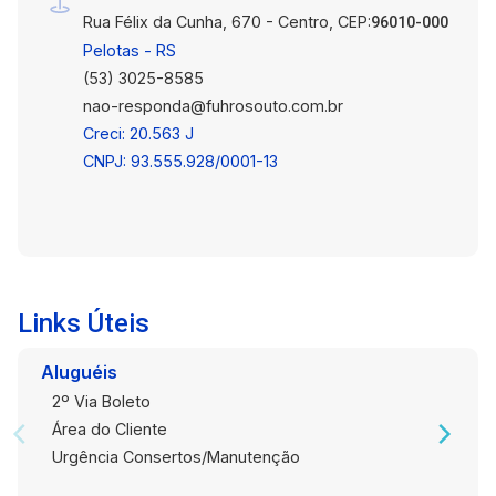
Rua Félix da Cunha, 670 - Centro, CEP:
96010-000
Pelotas - RS
(53) 3025-8585
nao-responda@fuhrosouto.com.br
Creci: 20.563 J
CNPJ: 93.555.928/0001-13
Links Úteis
Aluguéis
2º Via Boleto
Área do Cliente
Urgência Consertos/Manutenção