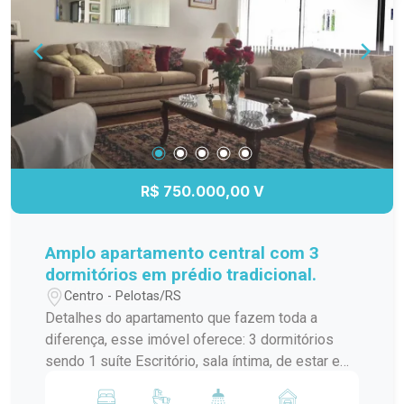
cercada por comércios, serviços e intenso fluxo
de pessoas, proporcionando mais visibilidade e
conveniência para o seu empreendimento. Se
você procura um espaço comercial bem
localizado e funcional para impulsionar o seu
negócio, esta é uma excelente oportunidade.
Fuhro Souto Negócios Imobiliários Entre em
contato e agende sua visita!
R$ 750.000,00 V
Amplo apartamento central com 3
dormitórios em prédio tradicional.
Centro - Pelotas/RS
Detalhes do apartamento que fazem toda a
diferença, esse imóvel oferece: 3 dormitórios
sendo 1 suíte Escritório, sala íntima, de estar e
jantar Dependência de empregada e área de