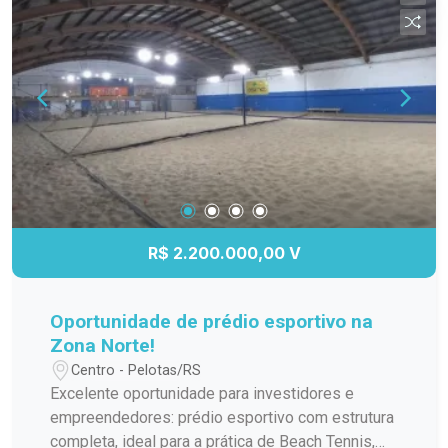
playground, espaço pet, portaria 24 horas e muito
mais. Localização privilegiada, próximo ao
Parque Una, Shopping Pelotas e ao centro da
cidade. Agende sua visita e conheça este
excelente imóvel!
R$ 2.200.000,00 V
Oportunidade de prédio esportivo na
Zona Norte!
Centro - Pelotas/RS
Excelente oportunidade para investidores e
empreendedores: prédio esportivo com estrutura
completa, ideal para a prática de Beach Tennis,