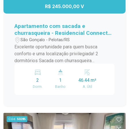
pelo preço. Imóveis nesta localização, com este
R$ 245.000,00 V
tamanho de terreno e por este valor, são cada
vez mais difíceis de encontrar. Entre em contato
para mais informações e agende sua visita.
Apartamento com sacada e
churrasqueira - Residencial Connect
Jk
São Gonçalo - Pelotas/RS
Excelente oportunidade para quem busca
conforto e uma localização privilegiada! 2
dormitórios Sacada com churrasqueira
Ensolarado e bem ventilado Ao lado do
Supermercado Carrefour Próximo a comércios,
2
1
46.44 m²
serviços e com fácil acesso às principais vias
Dorm.
Banho
A. Útil
Ideal para quem deseja praticidade e qualidade
de vida. Entre em contato e agende sua visita!
Cód.
50285