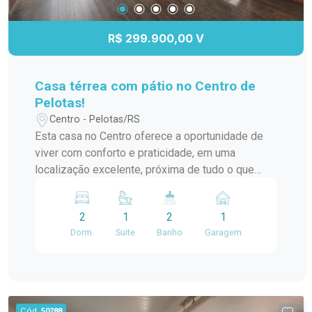
Banheira; Ambientes amplos e bem distribuídos;
Ampla sacada; Hidromassagem; Localizada em
R$ 299.900,00 V
condomínio, oferecendo mais segurança e
tranquilidade. Agende uma visita e venha
conhecer de perto essa incrível oportunidade. Um
Casa térrea com pátio no Centro de
imóvel pensado para quem valoriza conforto,
Pelotas!
espaço e qualidade de vida! #altopadrao#
Centro - Pelotas/RS
Esta casa no Centro oferece a oportunidade de
viver com conforto e praticidade, em uma
localização excelente, próxima de tudo o que
você precisa. Um diferencial importante: a casa
conta com um pátio, algo cada vez mais raro no
2
1
2
1
Centro da cidade! Características do imóvel: 02
Dorm.
Suite
Banho
Garagem
dormitórios, sendo 1 suíte com closet,
proporcionando mais conforto e privacidade. Sala
de estar ampla, com lareira, criando um ambiente
acolhedor e perfeito para relaxar. Cozinha e copa,
com ambientes integrados para maior
Cód.
50288