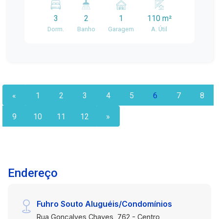
naturalmente Cozinha funcional e pratica
3
2
1
110 m²
Localizado em uma região estratégica,com
Dorm.
Banho
Garagem
A. Útil
fácilacesso a comércios, escolas, transporte
público e áreas de lazer
«
1
2
3
4
5
6
7
8
9
10
11
12
»
Endereço
Fuhro Souto Aluguéis/Condomínios
Rua Gonçalves Chaves, 762 - Centro,