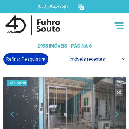
(053) 3025-8585
2998 IMÓVEIS - PÁGINA 6
Refinar Pesquisa
Cód.
50310