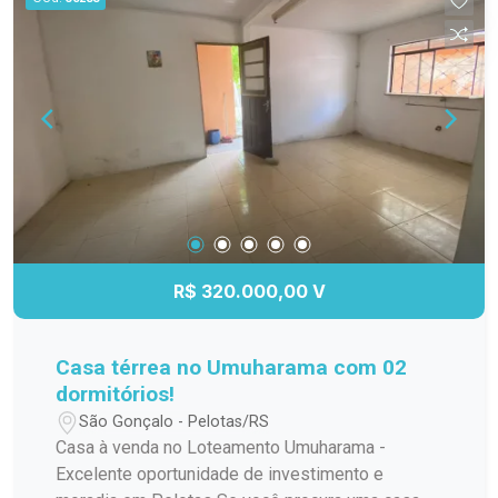
funcionalidade. 02 banheiros, bem distribuídos e
com acabamentos de qualidade. Pátio, ideal para
lazer, jardinagem ou até mesmo para quem tem
pets. Esse espaço é um grande diferencial na
região. Embora a casa não tenha garagem, há
possibilidade de alugar uma vaga nas
proximidades ou até adaptar para construir uma
garagem. Não perca a chance de morar no
coração da cidade, em uma casa com pátio, um
privilégio que você não encontra facilmente no
Centro!
R$ 320.000,00 V
Casa térrea no Umuharama com 02
dormitórios!
São Gonçalo - Pelotas/RS
Casa à venda no Loteamento Umuharama -
Excelente oportunidade de investimento e