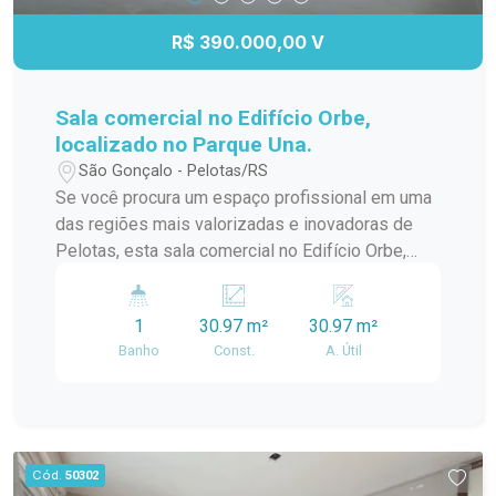
R$ 390.000,00 V
Sala comercial no Edifício Orbe,
localizado no Parque Una.
São Gonçalo - Pelotas/RS
Se você procura um espaço profissional em uma
das regiões mais valorizadas e inovadoras de
Pelotas, esta sala comercial no Edifício Orbe,
localizado no Parque Una, é a escolha ideal. O
imóvel reúne modernidade, excelente iluminação
1
30.97 m²
30.97 m²
natural e versatilidade, proporcionando o
Banho
Const.
A. Útil
ambiente perfeito para empresas que desejam
se destacar em um endereço de alto padrão e
grande visibilidade.
Cód.
50302