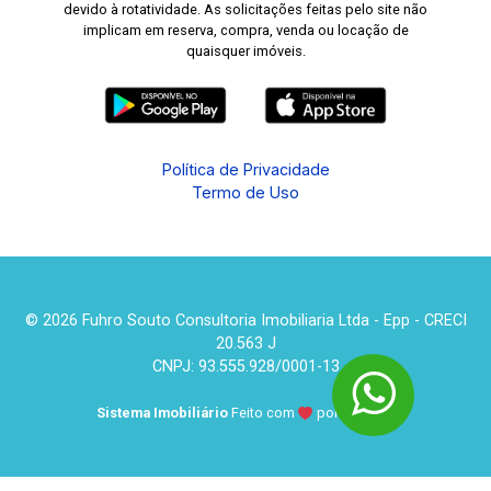
devido à rotatividade. As solicitações feitas pelo site não
implicam em reserva, compra, venda ou locação de
quaisquer imóveis.
Política de Privacidade
Termo de Uso
© 2026 Fuhro Souto Consultoria Imobiliaria Ltda - Epp - CRECI
20.563 J
CNPJ: 93.555.928/0001-13
Sistema Imobiliário
Feito com
por
KUROLE