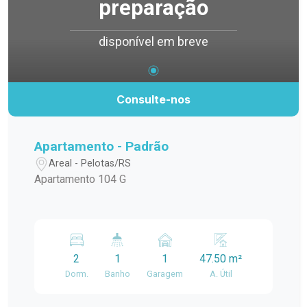
preparação
disponível em breve
Consulte-nos
Apartamento - Padrão
Areal - Pelotas/RS
Apartamento 104 G
2
1
1
47.50 m²
Dorm.
Banho
Garagem
A. Útil