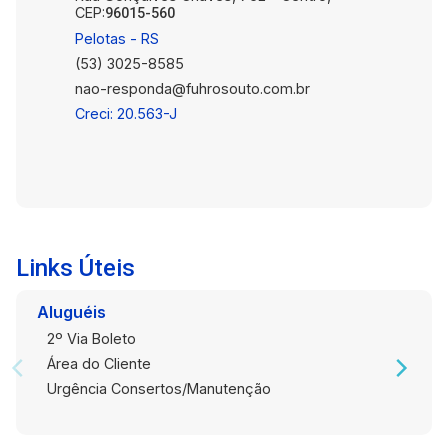
CEP:
96015-560
Pelotas - RS
(53) 3025-8585
nao-responda@fuhrosouto.com.br
Creci: 20.563-J
Links Úteis
Aluguéis
2º Via Boleto
Área do Cliente
Urgência Consertos/Manutenção