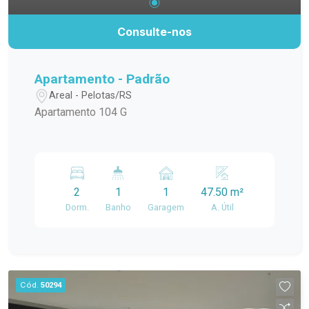
Consulte-nos
Apartamento - Padrão
Areal - Pelotas/RS
Apartamento 104 G
2
1
1
47.50 m²
Dorm.
Banho
Garagem
A. Útil
Cód.
50294