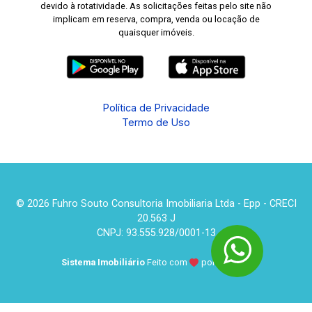
devido à rotatividade. As solicitações feitas pelo site não
implicam em reserva, compra, venda ou locação de
quaisquer imóveis.
Política de Privacidade
Termo de Uso
© 2026 Fuhro Souto Consultoria Imobiliaria Ltda - Epp - CRECI
20.563 J
CNPJ: 93.555.928/0001-13
Sistema Imobiliário
Feito com
por
KUROLE