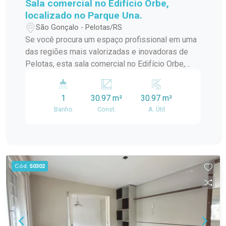
Sala comercial no Edifício Orbe,
localizado no Parque Una.
São Gonçalo - Pelotas/RS
Se você procura um espaço profissional em uma
das regiões mais valorizadas e inovadoras de
Pelotas, esta sala comercial no Edifício Orbe,
localizado no Parque Una, é a escolha ideal. O
imóvel reúne modernidade, excelente iluminação
1
30.97 m²
30.97 m²
natural e versatilidade, proporcionando o
Banho
Const.
A. Útil
ambiente perfeito para empresas que desejam
se destacar em um endereço de alto padrão e
grande visibilidade.
Cód.
50302