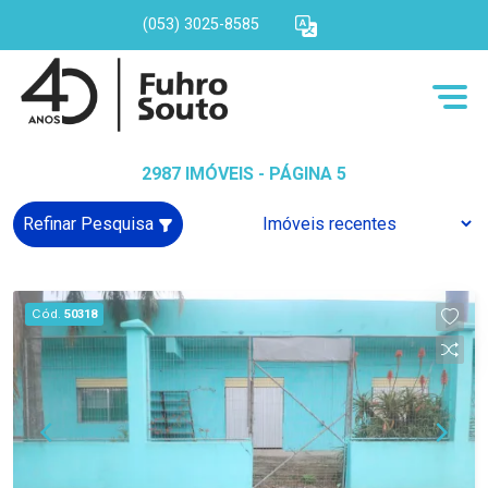
(053) 3025-8585
2987 IMÓVEIS - PÁGINA 5
Refinar Pesquisa
Cód.
50318