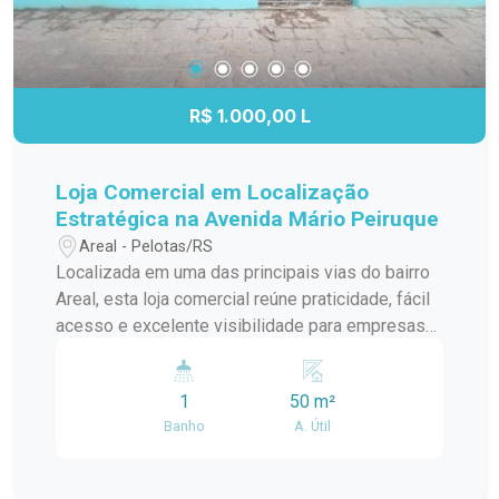
R$ 1.000,00 L
Loja Comercial em Localização
Estratégica na Avenida Mário Peiruque
Areal - Pelotas/RS
Localizada em uma das principais vias do bairro
Areal, esta loja comercial reúne praticidade, fácil
acesso e excelente visibilidade para empresas
que buscam um endereço estratégico. Com um
espaço funcional e versátil, o imóvel é uma ótima
1
50 m²
opção para quem deseja instalar ou expandir seu
Banho
A. Útil
negócio em uma região de constante
movimentação. Localização: Situada no bairro
Areal, em Pelotas, a loja está instalada no