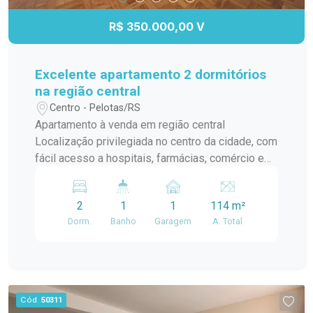
R$ 350.000,00 V
Excelente apartamento 2 dormitórios
na região central
Centro - Pelotas/RS
Apartamento à venda em região central
Localização privilegiada no centro da cidade, com
fácil acesso a hospitais, farmácias, comércio e
transporte. 2 dormitórios espaçosos, perfeitos
para seu conforto e bem-estar. Banheiro social
2
1
1
114 m²
mobiliado, com acabamentos de qualidade.
Dorm.
Banho
Garagem
A. Total
Cozinha com móveis sob medida. Espaço de
lazer com churrasqueira e ótima iluminação.
Cód.
50311