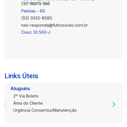
CEP:
96015-560
Pelotas - RS
(53) 3025-8585
nao-responda@fuhrosouto.com.br
Creci: 20.563-J
Links Úteis
Aluguéis
2º Via Boleto
Área do Cliente
Urgência Consertos/Manutenção