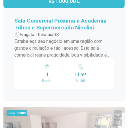
R$ 1.000,00 L
Sala Comercial Próxima à Academia
Tribos e Supermercado Nicolini
Fragata - Pelotas/RS
Estabeleça seu negócio em uma região com
grande circulação e fácil acesso. Esta sala
comercial reúne praticidade, boa visibilidade e
um endereço estratégico, proporcionando um
ambiente ideal para empresas que desejam estar
1
11 m²
próximas de seus clientes e fortalecer sua
Banho
A. Útil
presença comercial. Localização: Localizada na
Avenida Duque de Caxias, a sala está ao lado da
Academia Tribos e próxima ao Supermercado
Nicolini e à Avenida Veículos. A região é
conhecida pelo intenso fluxo de pessoas e
Cód.
50309
veículos, oferecendo conveniência e facilidade
de acesso no dia a dia. Descrição do imóvel: Com