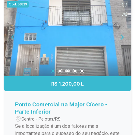
para quem deseja aproveitar a área externa da
Cód.
50329
casa. Localizada em uma região privilegiada do
Cassino, com fácil acesso aos principais pontos
do balneário, esta é uma oportunidade para
adquirir um imóvel com excelente potencial por
um valor muito atrativo. Entre em contato e
agende sua visita. Venha conhecer de perto tudo
o que esta casa tem a oferecer.
R$ 1.200,00 L
Ponto Comercial na Major Cícero -
Parte Inferior
Centro - Pelotas/RS
Se a localização é um dos fatores mais
importantes para o sucesso do seu negócio, este