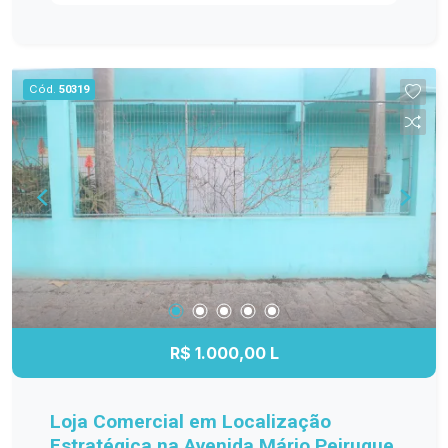
Excelente iluminação natural. Fácil adaptação para
diferentes layouts. Localização privilegiada, com
acesso rápido às avenidas Ildefonso Simões
Lopes e São Francisco de Paula. Linha de ônibus
Cód.
50319
em frente e cercada por diversos comércios e
serviços. IMPORTANTE: Toda a mobília que
aparece nas fotos será retirada antes da entrega
do imóvel. A locação refere-se à sala
desocupada. Agende sua visita e conheça esta
excelente oportunidade para instalar ou expandir
o seu negócio em uma região de grande
valorização e circulação.
R$ 1.000,00 L
Loja Comercial em Localização
Estratégica na Avenida Mário Peiruque