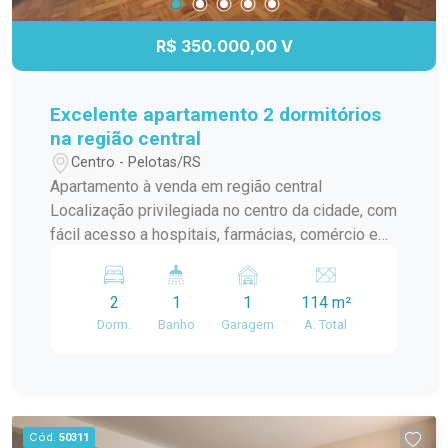
R$ 350.000,00 V
Excelente apartamento 2 dormitórios
na região central
Centro - Pelotas/RS
Apartamento à venda em região central
Localização privilegiada no centro da cidade, com
fácil acesso a hospitais, farmácias, comércio e
transporte. 2 dormitórios espaçosos, perfeitos
para seu conforto e bem-estar. Banheiro social
2
1
1
114 m²
mobiliado, com acabamentos de qualidade.
Dorm.
Banho
Garagem
A. Total
Cozinha com móveis sob medida. Espaço de
lazer com churrasqueira e ótima iluminação.
Cód.
50311