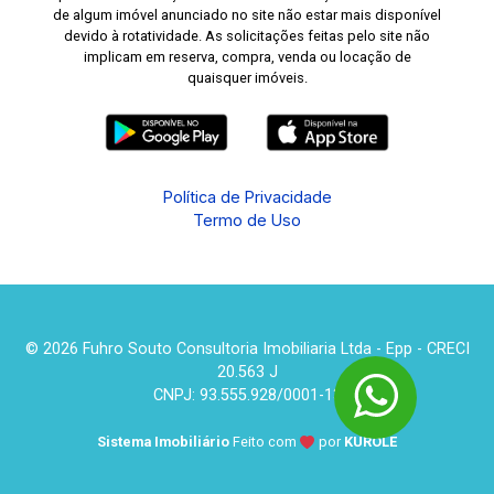
de algum imóvel anunciado no site não estar mais disponível
devido à rotatividade. As solicitações feitas pelo site não
implicam em reserva, compra, venda ou locação de
quaisquer imóveis.
Política de Privacidade
Termo de Uso
© 2026 Fuhro Souto Consultoria Imobiliaria Ltda - Epp - CRECI
20.563 J
CNPJ: 93.555.928/0001-13
Sistema Imobiliário
Feito com
por
KUROLE