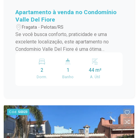
Apartamento à venda no Condomínio
Valle Del Fiore
Fragata - Pelotas/RS
Se você busca conforto, praticidade e uma
excelente localização, este apartamento no
Condomínio Valle Del Fiore é uma ótima
oportunidade. Localizado no bairro Fragata, em
Pelotas, o imóvel está em uma região tranquila,
2
1
44 m²
com fácil acesso a supermercados, escolas,
Dorm.
Banho
A. Útil
farmácias, comércios e demais serviços
essenciais. O apartamento dispõe de: 2
dormitórios; Sala de estar aconchegante, ideal
para momentos de descanso e convivência;
Cozinha integrada à sala, proporcionando
Cód.
50323
praticidade e melhor aproveitamento dos
ambientes; Banheiro completo; 1 vaga de
garagem privativa, oferecendo mais segurança e
comodidade. Uma excelente opção para quem