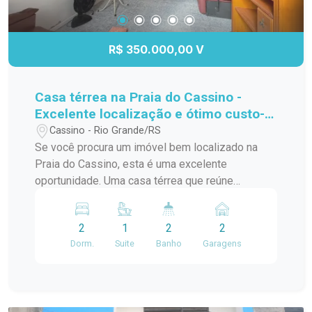
agende sua visita. Essa pode ser a oportunidade
que você esperava para conquistar seu imóvel na
Praia do Cassino.
R$ 350.000,00 V
Casa térrea na Praia do Cassino -
Excelente localização e ótimo custo-
benefício.
Cassino - Rio Grande/RS
Se você procura um imóvel bem localizado na
Praia do Cassino, esta é uma excelente
oportunidade. Uma casa térrea que reúne
conforto, praticidade e um excelente valor para
quem deseja morar ou investir em uma das praias
2
1
2
2
mais procuradas do Rio Grande do Sul. O imóvel
Dorm.
Suite
Banho
Garagens
conta com 2 dormitórios, sendo 1 suíte, além de
2 banheiros, proporcionando mais comodidade
para toda a família. O pátio oferece um espaço
versátil para momentos de lazer, jardinagem ou