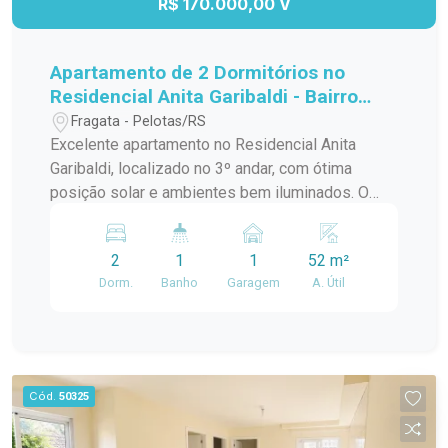
R$ 170.000,00 V
Apartamento de 2 Dormitórios no
Residencial Anita Garibaldi - Bairro
Fragata
Fragata - Pelotas/RS
Excelente apartamento no Residencial Anita
Garibaldi, localizado no 3º andar, com ótima
posição solar e ambientes bem iluminados. O
imóvel dispõe de 2 dormitórios, sala de estar,
cozinha, área de serviço e banheiro social,
2
1
1
52 m²
oferecendo conforto e praticidade para o dia a
Dorm.
Banho
Garagem
A. Útil
dia. O condomínio conta com portaria 24 horas,
quadra poliesportiva, quiosques com
churrasqueira e bicicletário. Localização
privilegiada no bairro Fragata, próximo à Av.
Duque de Caxias, com fácil acesso a
Cód.
50325
supermercados, escolas, farmácias, transporte
público e demais conveniências. Ideal para quem