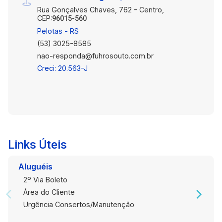
Rua Gonçalves Chaves, 762 - Centro,
CEP:
96015-560
Pelotas - RS
(53) 3025-8585
nao-responda@fuhrosouto.com.br
Creci: 20.563-J
Links Úteis
Aluguéis
2º Via Boleto
Área do Cliente
Urgência Consertos/Manutenção