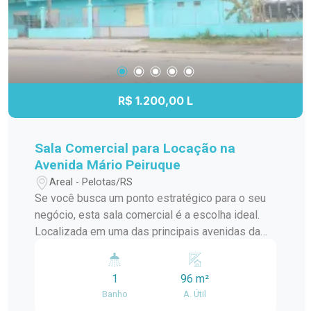
compacto e funcional. Diferenciais: Excelente
opção para quem busca praticidade na rotina.
Ambientes prontos para uso, com mobília
essencial. Espaço adequado para estudo ou
home office. Condomínio em localização
estratégica, com fácil deslocamento para
R$ 1.200,00 L
diferentes regiões da cidade. Entre em contato
para mais informações e agende sua visita para
conhecer este imóvel.
Sala Comercial para Locação na
Avenida Mário Peiruque
Areal - Pelotas/RS
Se você busca um ponto estratégico para o seu
negócio, esta sala comercial é a escolha ideal.
Localizada em uma das principais avenidas da
cidade, oferece excelente visibilidade, fácil
acesso e grande fluxo de pessoas e veículos.
1
96 m²
Destaques do imóvel: Salão amplo e versátil,
Banho
A. Útil
ideal para diversos segmentos comerciais.