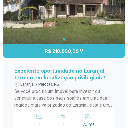
deseja morar em um condomínio que oferece
tranquilidade, conforto e praticidade, em uma das
regiões mais valorizadas do bairro Fragata.
Agende uma visita e venha conhecer o seu
próximo lar!
R$ 210.000,00 V
Excelente oportunidade no Laranjal -
terreno em localização privilegiada!
Laranjal - Pelotas/RS
Se você procura um imóvel para investir ou
construir a casa dos seus sonhos em uma das
regiões mais valorizadas do Laranjal, esta é uma
excelente oportunidade. Localizado em uma área
alta, fora de zonas alagadiças, este imóvel está
1
1
70 m²
em uma rua tranquila e com fácil acesso aos