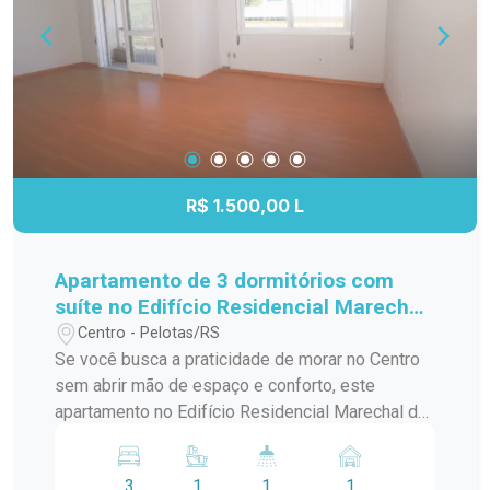
um apartamento que combina localização
estratégica, praticidade e conforto para facilitar o
seu dia a dia.
R$ 1.500,00 L
Apartamento de 3 dormitórios com
suíte no Edifício Residencial Marechal
de Ferro - Centro - Pelotas
Centro - Pelotas/RS
Se você busca a praticidade de morar no Centro
sem abrir mão de espaço e conforto, este
apartamento no Edifício Residencial Marechal de
Ferro é uma excelente opção. Com ambientes
amplos, bem distribuídos e funcionais, o imóvel
3
1
1
1