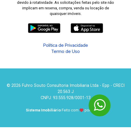
devido à rotatividade. As solicitações feitas pelo site não
implicam em reserva, compra, venda ou locação de
quaisquer imóveis.
Política de Privacidade
Termo de Uso
© 2026 Fuhro Souto Consultoria Imobiliaria Ltda - Epp - CRECI
20.563 J
CNPJ: 93.555.928/0001-13
Sistema Imobiliário
Feito com
por
KUROLE