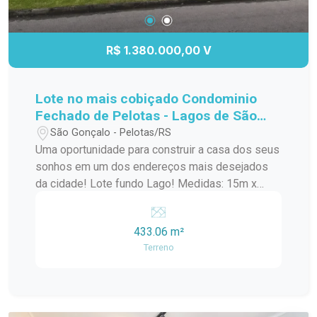
mais informações e agende sua visita.
R$ 1.380.000,00 V
Lote no mais cobiçado Condominio
Fechado de Pelotas - Lagos de São
Gonçalo!
São Gonçalo - Pelotas/RS
Uma oportunidade para construir a casa dos seus
sonhos em um dos endereços mais desejados
da cidade! Lote fundo Lago! Medidas: 15m x
30m Área total: 433,06 m² Amplo espaço para
projeto residencial de alto padrão Excelente
433.06 m²
aproveitamento do terreno Ideal para quem busca
Terreno
conforto, privacidade e qualidade de vida Invista
em um terreno diferenciado, com metragem
generosa e inúmeras possibilidades para criar
um projeto exclusivo para sua família.