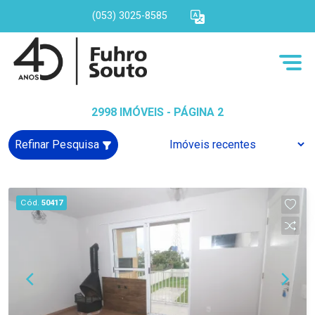
(053) 3025-8585
2998 IMÓVEIS - PÁGINA 2
Refinar Pesquisa
Cód.
50417