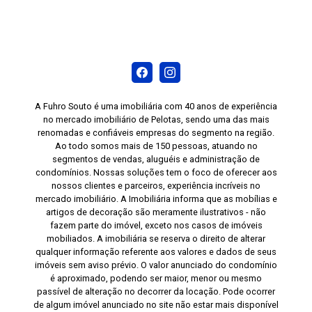
cozinha, dormitório e banheiro, oferecendo mais
organização. Piso laminado nas áreas sociais e
dormitórios, proporcionando conforto e um
ambiente acolhedor. Revestimento cerâmico nas
áreas molhadas, facilitando a limpeza e a
manutenção. Janela com rede de proteção,
oferecendo mais segurança para famílias com
A Fuhro Souto é uma imobiliária com 40 anos de experiência
no mercado imobiliário de Pelotas, sendo uma das mais
crianças e animais de estimação. Ar-
renomadas e confiáveis empresas do segmento na região.
condicionado split instalado no dormitório
Ao todo somos mais de 150 pessoas, atuando no
principal. Se você procura um apartamento que
segmentos de vendas, aluguéis e administração de
ofereça conforto, praticidade e uma excelente
condomínios. Nossas soluções tem o foco de oferecer aos
nossos clientes e parceiros, experiência incríveis no
localização, esta é uma ótima oportunidade.
mercado imobiliário. A Imobiliária informa que as mobílias e
Agende sua visita e conheça pessoalmente
artigos de decoração são meramente ilustrativos - não
todos os detalhes deste imóvel no Condomínio
fazem parte do imóvel, exceto nos casos de imóveis
mobiliados. A imobiliária se reserva o direito de alterar
Albatroz.
qualquer informação referente aos valores e dados de seus
imóveis sem aviso prévio. O valor anunciado do condomínio
é aproximado, podendo ser maior, menor ou mesmo
passível de alteração no decorrer da locação. Pode ocorrer
de algum imóvel anunciado no site não estar mais disponível