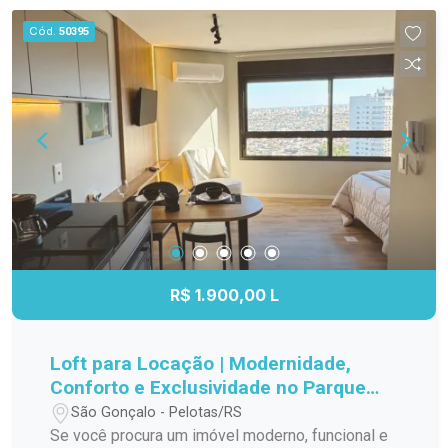
boa infraestrutura de lazer, este imóvel reúne
lazer para toda a família. Entre em contato e
Cód.
50395
características que favorecem uma rotina
agende sua visita! Seu novo lar pode estar aqui.
confortável e funcional. Entre em contato para
mais informações e agende sua visita.
R$ 1.900,00 L
Loft para Locação | Modernidade,
Conforto e Exclusividade no Parque
Una
São Gonçalo - Pelotas/RS
Se você procura um imóvel moderno, funcional e