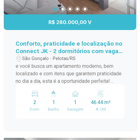
R$ 280.000,00 V
Conforto, praticidade e localização no
Connect JK - 2 dormitórios com vaga
privativa!
São Gonçalo - Pelotas/RS
e você busca um apartamento moderno, bem
localizado e com itens que garantem praticidade
no dia a dia, esta é a oportunidade perfeita!
Localizado no segundo andar do Condomínio
Connect JK, na Av. JK de Oliveira, este imóvel
2
1
1
46.44 m²
oferece tudo que você precisa para morar bem e
Dorm.
Banho
Garagem
A. Útil
com comodidade. A poucos metros do Carrefour,
Village Center, McDonalds e com fácil acesso à
Av. Bento Gonçalves, você estará cercado por
comércios, serviços e opções de transporte.