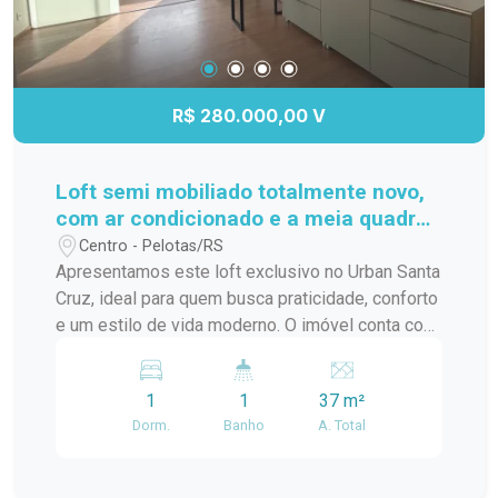
R$ 280.000,00 V
Loft semi mobiliado totalmente novo,
com ar condicionado e a meia quadra
da ucpel
Centro - Pelotas/RS
Apresentamos este loft exclusivo no Urban Santa
Cruz, ideal para quem busca praticidade, conforto
e um estilo de vida moderno. O imóvel conta com
ambiente integrado, excelente aproveitamento de
espaço, acabamentos contemporâneos e ótima
1
1
37 m²
iluminação natural, proporcionando um clima
Dorm.
Banho
A. Total
aconchegante e funcional. Localizado em um
empreendimento moderno, com infraestrutura
completa, segurança e áreas comuns planejadas