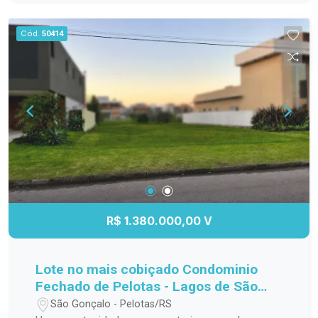
para o seu bem-estar. Perfeito para morar ou
investir, em uma região valorizada e de fácil
Cód.
50414
acesso a serviços, comércio e lazer. Localização
estratégica Design moderno e funcional Ideal
para moradia ou investimento
R$ 1.380.000,00 V
Lote no mais cobiçado Condominio
Fechado de Pelotas - Lagos de São
Gonçalo!
São Gonçalo - Pelotas/RS