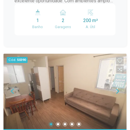
excelente oportunidade. Com ambientes amplos
e bem distribuídos, ela atende perfeitamente
tanto quem deseja morar com qualidade quanto
1
2
200 m²
quem busca um espaço para instalar seu
Banho
Garagens
A. Útil
negócio. O imóvel conta com 2 dormitórios
amplos, 1 banheiro, sala de estar, cozinha,
churrasqueira, pátio privativo e 2 vagas de
estacionamento, oferecendo praticidade e
conforto para o dia a dia. Sua estrutura permite
Cód.
50390
utilização tanto residencial quanto comercial,
sendo ideal para escritórios, consultórios,
clínicas, ateliês, pequenos comércios ou
prestadores de serviços, além de proporcionar
um excelente ambiente para moradia.
Diferenciais do imóvel: 2 dormitórios amplos;
Sala de estar; Cozinha; 1 banheiro; Churrasqueira;
Pátio privativo; 2 vagas de estacionamento
descobertas; Ambientes amplos e bem
distribuídos; Excelente opção para uso