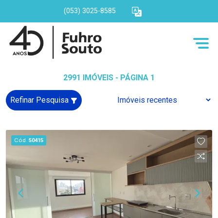
(053) 3025-8585
2991 IMÓVEIS - PÁGINA 1
Refinar Pesquisa
Cód.
50415