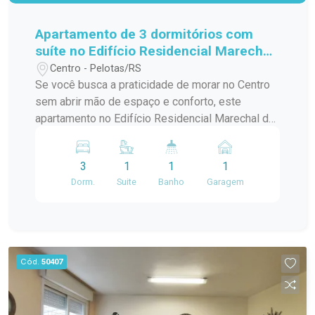
Apartamento de 3 dormitórios com
suíte no Edifício Residencial Marechal
de Ferro - Centro - Pelotas
Centro - Pelotas/RS
Se você busca a praticidade de morar no Centro
sem abrir mão de espaço e conforto, este
apartamento no Edifício Residencial Marechal de
Ferro é uma excelente opção. Com ambientes
amplos, bem distribuídos e funcionais, o imóvel
3
1
1
1
oferece uma rotina mais prática para toda a
Dorm.
Suite
Banho
Garagem
família, em uma das localizações mais
tradicionais da cidade. Localização: Localizado
na tradicional Avenida Marechal Floriano, quase
em frente ao Pop Center e próximo ao prédio da
Receita Federal, o apartamento está inserido em
Cód.
50407
uma das regiões mais completas de Pelotas.
Além da excelente mobilidade, você terá fácil
acesso a supermercados, farmácias, bancos,