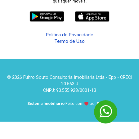
quaisquer imóveis.
Política de Privacidade
Termo de Uso
© 2026 Fuhro Souto Consultoria Imobiliaria Ltda - Epp - CRECI
20.563 J
CNPJ: 93.555.928/0001-13
Sistema Imobiliário
Feito com
por
KUROLE