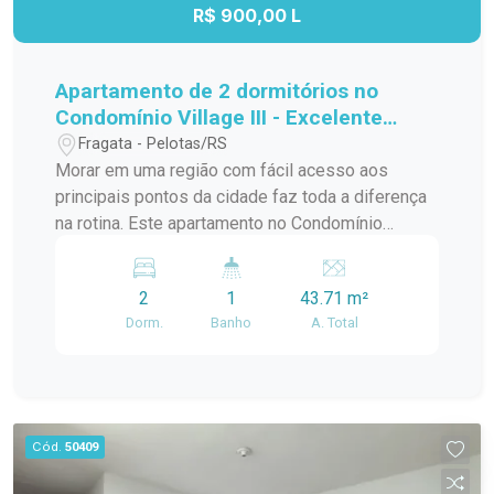
oportunidade para quem busca conforto,
R$ 900,00 L
localização privilegiada e um imóvel com
múltiplas possibilidades.
Apartamento de 2 dormitórios no
Condomínio Village III - Excelente
localização na Avenida Duque de
Fragata - Pelotas/RS
Caxias
Morar em uma região com fácil acesso aos
principais pontos da cidade faz toda a diferença
na rotina. Este apartamento no Condomínio
Village III reúne praticidade, conforto e uma
localização estratégica, sendo uma excelente
2
1
43.71 m²
opção para quem busca qualidade de vida,
Dorm.
Banho
A. Total
mobilidade e conveniência em um dos endereços
mais bem conectados da cidade. Localização:
Localizado na Avenida Duque de Caxias, o imóvel
está em uma região que oferece tudo o que você
precisa no dia a dia. Fica próximo à FAMED, com
Cód.
50409
fácil acesso à Rodoviária, além de contar com
mercados, farmácias, transporte público e uma