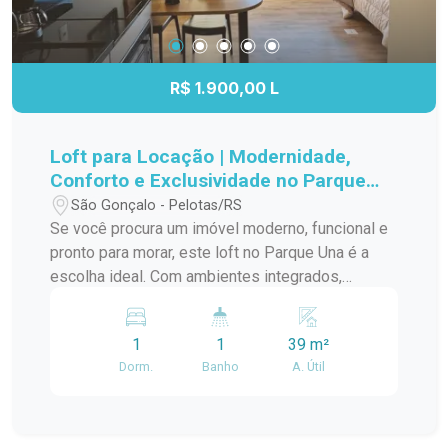
R$ 1.900,00 L
Loft para Locação | Modernidade,
Conforto e Exclusividade no Parque
Una
São Gonçalo - Pelotas/RS
Se você procura um imóvel moderno, funcional e
pronto para morar, este loft no Parque Una é a
escolha ideal. Com ambientes integrados,
mobiliário completo e acabamento
contemporâneo, oferece praticidade, conforto e
1
1
39 m²
um estilo de vida único em um dos bairros mais
Dorm.
Banho
A. Útil
valorizados de Pelotas. O imóvel é totalmente
mobiliado e conta com móveis planejados,
proporcionando excelente aproveitamento dos
espaços. A sala de estar dispõe de sofá, tapete,