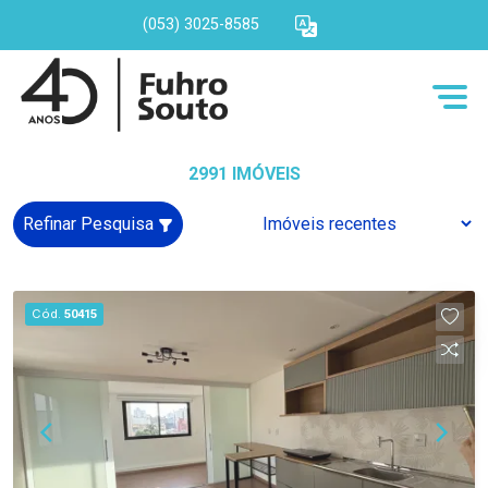
(053) 3025-8585
2991 IMÓVEIS
Refinar Pesquisa
Cód.
50415