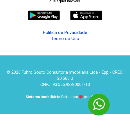
quaisquer imóveis.
Política de Privacidade
Termo de Uso
© 2026 Fuhro Souto Consultoria Imobiliaria Ltda - Epp - CRECI
20.563 J
CNPJ: 93.555.928/0001-13
Sistema Imobiliário
Feito com
por
KUROLE