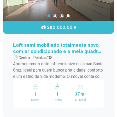
R$ 280.000,00 V
Loft semi mobiliado totalmente novo,
com ar condicionado e a meia quadra
da ucpel
Centro - Pelotas/RS
Apresentamos este loft exclusivo no Urban Santa
Cruz, ideal para quem busca praticidade, conforto
e um estilo de vida moderno. O imóvel conta com
ambiente integrado, excelente aproveitamento de
espaço, acabamentos contemporâneos e ótima
1
1
37 m²
iluminação natural, proporcionando um clima
Dorm.
Banho
A. Total
aconchegante e funcional. Localizado em um
empreendimento moderno, com infraestrutura
completa, segurança e áreas comuns planejadas