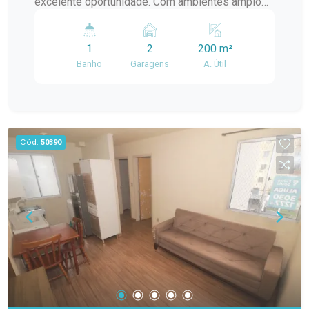
excelente oportunidade. Com ambientes amplos
e bem distribuídos, ela atende perfeitamente
tanto quem deseja morar com qualidade quanto
1
2
200 m²
quem busca um espaço para instalar seu
Banho
Garagens
A. Útil
negócio. O imóvel conta com 2 dormitórios
amplos, 1 banheiro, sala de estar, cozinha,
churrasqueira, pátio privativo e 2 vagas de
estacionamento, oferecendo praticidade e
conforto para o dia a dia. Sua estrutura permite
Cód.
50390
utilização tanto residencial quanto comercial,
sendo ideal para escritórios, consultórios,
clínicas, ateliês, pequenos comércios ou
prestadores de serviços, além de proporcionar
um excelente ambiente para moradia.
Diferenciais do imóvel: 2 dormitórios amplos;
Sala de estar; Cozinha; 1 banheiro; Churrasqueira;
Pátio privativo; 2 vagas de estacionamento
descobertas; Ambientes amplos e bem
distribuídos; Excelente opção para uso