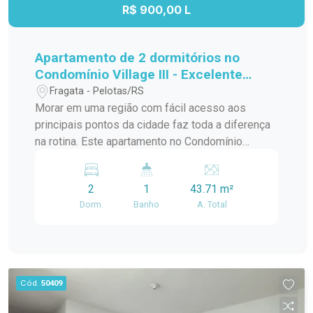
oportunidade para quem busca conforto,
R$ 900,00 L
localização privilegiada e um imóvel com
múltiplas possibilidades.
Apartamento de 2 dormitórios no
Condomínio Village III - Excelente
localização na Avenida Duque de
Fragata - Pelotas/RS
Caxias
Morar em uma região com fácil acesso aos
principais pontos da cidade faz toda a diferença
na rotina. Este apartamento no Condomínio
Village III reúne praticidade, conforto e uma
localização estratégica, sendo uma excelente
2
1
43.71 m²
opção para quem busca qualidade de vida,
Dorm.
Banho
A. Total
mobilidade e conveniência em um dos endereços
mais bem conectados da cidade. Localização:
Localizado na Avenida Duque de Caxias, o imóvel
está em uma região que oferece tudo o que você
precisa no dia a dia. Fica próximo à FAMED, com
Cód.
50409
fácil acesso à Rodoviária, além de contar com
mercados, farmácias, transporte público e uma