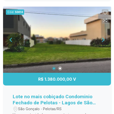
para o seu bem-estar. Perfeito para morar ou
investir, em uma região valorizada e de fácil
Cód.
50414
acesso a serviços, comércio e lazer. Localização
estratégica Design moderno e funcional Ideal
para moradia ou investimento
R$ 1.380.000,00 V
Lote no mais cobiçado Condominio
Fechado de Pelotas - Lagos de São
Gonçalo!
São Gonçalo - Pelotas/RS