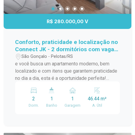
R$ 280.000,00 V
Conforto, praticidade e localização no
Connect JK - 2 dormitórios com vaga
privativa!
São Gonçalo - Pelotas/RS
e você busca um apartamento moderno, bem
localizado e com itens que garantem praticidade
no dia a dia, esta é a oportunidade perfeita!
Localizado no segundo andar do Condomínio
Connect JK, na Av. JK de Oliveira, este imóvel
2
1
1
46.44 m²
oferece tudo que você precisa para morar bem e
Dorm.
Banho
Garagem
A. Útil
com comodidade. A poucos metros do Carrefour,
Village Center, McDonalds e com fácil acesso à
Av. Bento Gonçalves, você estará cercado por
comércios, serviços e opções de transporte.