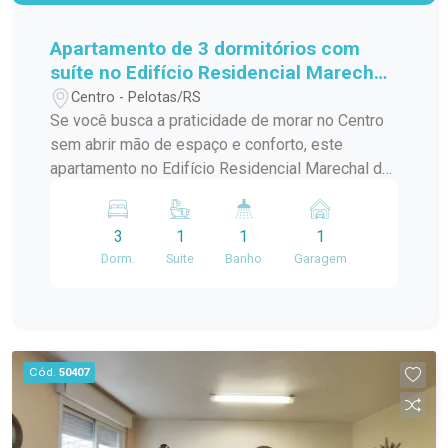
Apartamento de 3 dormitórios com
suíte no Edifício Residencial Marechal
de Ferro - Centro - Pelotas
Centro - Pelotas/RS
Se você busca a praticidade de morar no Centro
sem abrir mão de espaço e conforto, este
apartamento no Edifício Residencial Marechal de
Ferro é uma excelente opção. Com ambientes
amplos, bem distribuídos e funcionais, o imóvel
3
1
1
1
oferece uma rotina mais prática para toda a
Dorm.
Suite
Banho
Garagem
família, em uma das localizações mais
tradicionais da cidade. Localização: Localizado
na tradicional Avenida Marechal Floriano, quase
em frente ao Pop Center e próximo ao prédio da
Receita Federal, o apartamento está inserido em
Cód.
50407
uma das regiões mais completas de Pelotas.
Além da excelente mobilidade, você terá fácil
acesso a supermercados, farmácias, bancos,