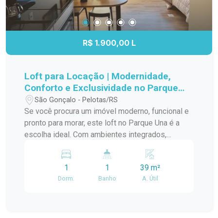
R$ 1.900,00 L
Loft para Locação | Modernidade,
Conforto e Exclusividade no Parque
Una
São Gonçalo - Pelotas/RS
Se você procura um imóvel moderno, funcional e
pronto para morar, este loft no Parque Una é a
escolha ideal. Com ambientes integrados,
mobiliário completo e acabamento
contemporâneo, oferece praticidade, conforto e
1
1
39 m²
um estilo de vida único em um dos bairros mais
Dorm.
Banho
A. Útil
valorizados de Pelotas. O imóvel é totalmente
mobiliado e conta com móveis planejados,
proporcionando excelente aproveitamento dos
espaços. A sala de estar dispõe de sofá, tapete,