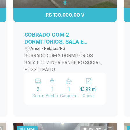
uma área de descanso. Além disso, a
propriedade conta com uma garagem
R$ 130.000,00 V
que acomoda veículos com segurança.
Não perca a chance de viver em uma
das áreas mais desejadas de Pelotas.
SOBRADO COM 2
Agende uma visita e venha conferir de
DORMITÓRIOS, SALA E
perto tudo o que esta casa tem a
COZINHA BANHEIRO SOCIAL,
Areal - Pelotas/RS
oferecer!
POSSUI PÁTIO.
SOBRADO COM 2 DORMITÓRIOS,
SALA E COZINHA BANHEIRO SOCIAL,
POSSUI PÁTIO.
2
1
1
43.92 m²
Dorm.
Banho
Garagem
Const.
Cód.
50431
Exclusivo