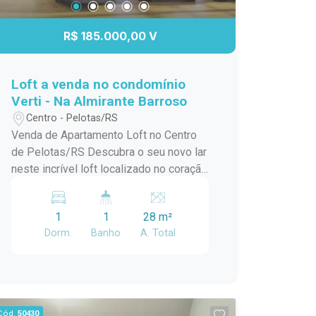
R$ 185.000,00 V
Loft a venda no condomínio
Verti - Na Almirante Barroso
Centro - Pelotas/RS
Venda de Apartamento Loft no Centro
de Pelotas/RS Descubra o seu novo lar
neste incrível loft localizado no coração
de Pelotas! Este apartamento padrão,
em um condomínio em construção,
1
1
28 m²
oferece o melhor da modernidade e
Dorm.
Banho
A. Total
conforto, ideal para quem busca
praticidade e estilo de vida urbano.
Com uma localização privilegiada no
centro da cidade, você estará a poucos
passos de tudo que precisa:
Cód.
50430