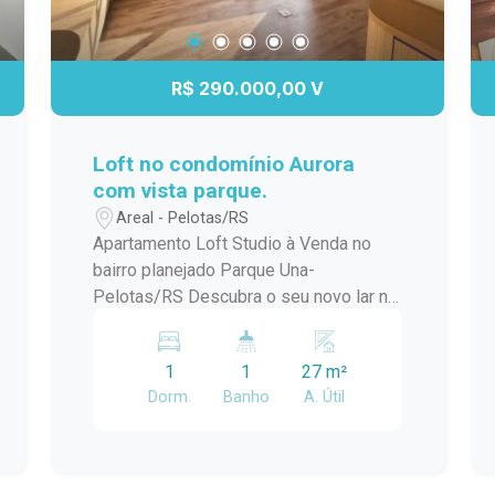
R$ 290.000,00 V
Loft no condomínio Aurora
com vista parque.
Areal - Pelotas/RS
Apartamento Loft Studio à Venda no
bairro planejado Parque Una-
Pelotas/RS Descubra o seu novo lar no
coração do Areal! Este encantador loft
studio localizado no Condomínio Aurora
1
1
27 m²
Parque Una oferece uma experiência
Dorm.
Banho
A. Útil
única de conforto e modernidade. Com
uma vista deslumbrante para o parque,
este espaço foi projetado para
proporcionar qualidade de vida e bem-