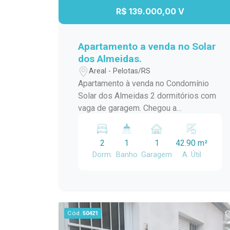
R$ 139.000,00 V
Apartamento a venda no Solar
dos Almeidas.
Areal - Pelotas/RS
Apartamento à venda no Condomínio
Solar dos Almeidas 2 dormitórios com
vaga de garagem. Chegou a
oportunidade de conquistar o seu novo
lar! Este excelente apartamento no
2
1
1
42.90 m²
Condomínio solar dos Almeidas
Dorm.
Banho
Garagem
A. Útil
oferece conforto, praticidade e um
ótimo custo-benefício para quem busca
qualidade de vida. O imóvel conta com:
2 dormitórios; 1 banheiro; Sala de estar
aconchegante; Cozinha funcional; 1
Cód.
50421
vaga de garagem. Ideal para casais,