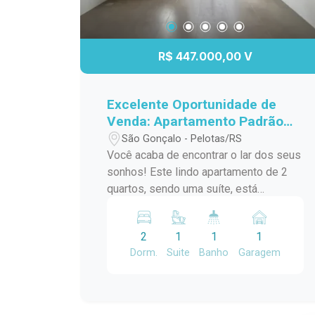
R$ 447.000,00 V
Excelente Oportunidade de
Venda: Apartamento Padrão
em São Gonçalo, Pelotas/RS
São Gonçalo - Pelotas/RS
Você acaba de encontrar o lar dos seus
sonhos! Este lindo apartamento de 2
quartos, sendo uma suíte, está
localizado no desejado bairro São
Gonçalo, a poucos passos do Shopping
2
1
1
1
Pelotas e do Fórum. Com uma sacada
Dorm.
Suite
Banho
Garagem
charmosa e churrasqueira, este espaço
é perfeito para receber amigos e
familiares em momentos de
descontração. O apartamento conta