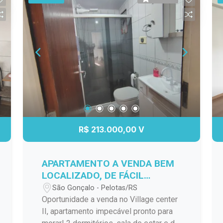
R$ 213.000,00 V
APARTAMENTO A VENDA BEM
LOCALIZADO, DE FÁCIL
ACESSO A VÁRIOS PONTOS DA
São Gonçalo - Pelotas/RS
CIDADE!
Oportunidade a venda no Village center
II, apartamento impecável pronto para