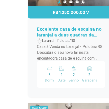
R$ 1.250.000,00 V
Excelente casa de esquina no
laranjal a duas quadras da
praia
Laranjal - Pelotas/RS
Casa à Venda no Laranjal - Pelotas/RS
Descubra o seu novo lar nesta
encantadora casa de esquina com
piscina, localizada na Avenida José
Maria da Fontoura, a apenas uma quadra
3
1
2
2
da beira da praia. Com 240 m² de área
Dorm.
Suite
Banho
Garagens
construída, este sobrado é ideal para
quem busca conforto e praticidade. No
térreo, você encontrará uma ampla
sala/cozinha integrada, equipada com
todos os utensílios necessários e uma
Cód.
50432