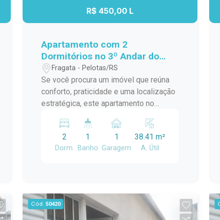
R$ 450,00 L
Apartamento com 2
Dormitórios no 3º Andar do
Residencial Estrela Gaúcha -
Fragata - Pelotas/RS
Excelente Localização
Se você procura um imóvel que reúna
conforto, praticidade e uma localização
estratégica, este apartamento no
Residencial Estrela Gaúcha é uma
excelente oportunidade. Com
2
1
1
38.41 m²
ambientes bem distribuídos e ótima
Dorm.
Banho
Garagem
A. Útil
iluminação natural, é ideal para quem
deseja viver com comodidade no dia a
dia. Características do imóvel: 2
dormitórios bem iluminados e arejados;
Sala de estar aconchegante, perfeita
Cód.
50420
para os momentos em família; Cozinha