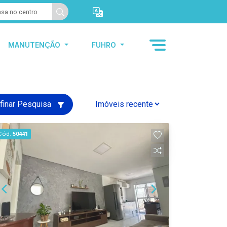
MANUTENÇÃO
FUHRO
finar Pesquisa
Cód.
50441