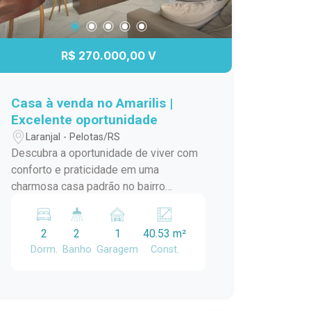
R$ 270.000,00 V
Casa à venda no Amarilis |
Excelente oportunidade
Laranjal - Pelotas/RS
Descubra a oportunidade de viver com
conforto e praticidade em uma
charmosa casa padrão no bairro
Laranjal, em Pelotas/RS. Este imóvel é
ideal para quem busca um lar
2
2
1
40.53 m²
aconchegante e bem localizado. A casa
Dorm.
Banho
Garagem
Const.
conta com amplos ambientes,
proporcionando uma ótima circulação e
iluminação natural. A sala de estar é
perfeita para momentos em família,