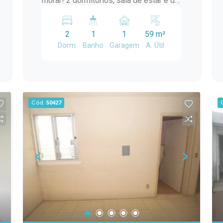
morar! 2 dormitórios, sala de estar e de
jantar, cozinha, banheiro, lavanderia....
Localização ideal para quem busca
2
1
1
59 m²
praticidade no dia a dia!
Dorm.
Banho
Garagem
A. Útil
Cód.
50427