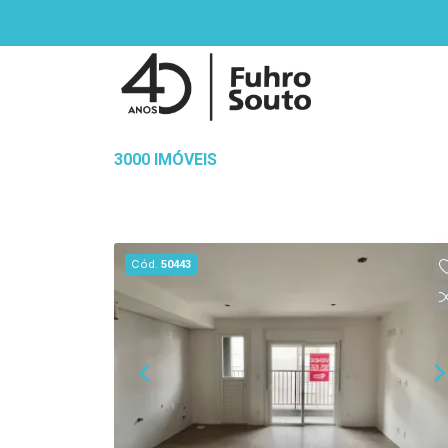
3000 IMÓVEIS
Cód.
50443