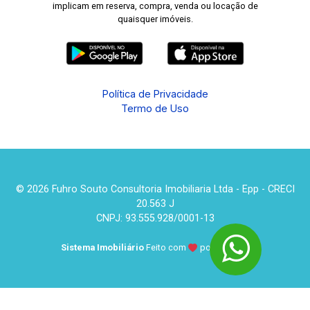
implicam em reserva, compra, venda ou locação de
quaisquer imóveis.
Política de Privacidade
Termo de Uso
© 2026 Fuhro Souto Consultoria Imobiliaria Ltda - Epp - CRECI
20.563 J
CNPJ: 93.555.928/0001-13
Sistema Imobiliário
Feito com
por
KUROLE