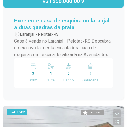
R$ 1.250.000,00 V
Excelente casa de esquina no laranjal
a duas quadras da praia
Laranjal - Pelotas/RS
Casa à Venda no Laranjal - Pelotas/RS Descubra
o seu novo lar nesta encantadora casa de
esquina com piscina, localizada na Avenida José
Maria da Fontoura, a apenas uma quadra da beira
da praia. Com 240 m² de área construída, este
3
1
2
2
sobrado é ideal para quem busca conforto e
Dorm.
Suite
Banho
Garagens
praticidade. No térreo, você encontrará uma
ampla sala/cozinha integrada, equipada com
todos os utensílios necessários e uma
churrasqueira perfeita para os momentos de
confraternização. O ambiente ainda conta com
Cód.
50434
Exclusivo
uma aconchegante lareira e um jardim de inverno
que traz luz natural e frescor ao espaço. Além