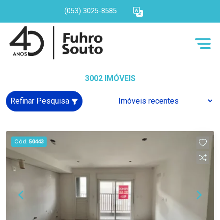
(053) 3025-8585
3002 IMÓVEIS
Refinar Pesquisa
Cód.
50443