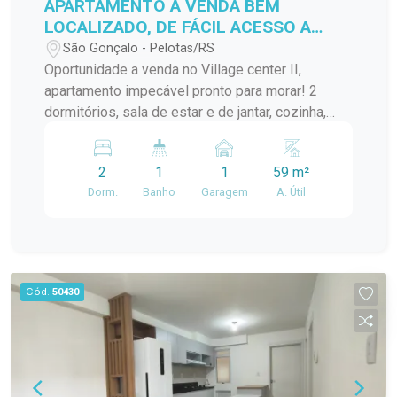
APARTAMENTO A VENDA BEM
LOCALIZADO, DE FÁCIL ACESSO A
VÁRIOS PONTOS DA CIDADE!
São Gonçalo - Pelotas/RS
Oportunidade a venda no Village center II,
apartamento impecável pronto para morar! 2
dormitórios, sala de estar e de jantar, cozinha,
banheiro, lavanderia.... Localização ideal para
quem busca praticidade no dia a dia!
2
1
1
59 m²
Dorm.
Banho
Garagem
A. Útil
Cód.
50430