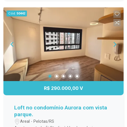
para os dias quentes, salão de festas para suas
comemorações, espaço gourmet para preparar
Cód.
50442
refeições especiais, quadra poliesportiva para os
amantes de esportes e um playground seguro e
divertido para as crianças. Não perca a chance de
viver em um lugar que une conforto, praticidade e
lazer. Agende sua visita e venha conhecer esse
incrível apartamento!
R$ 290.000,00 V
Loft no condomínio Aurora com vista
parque.
Areal - Pelotas/RS