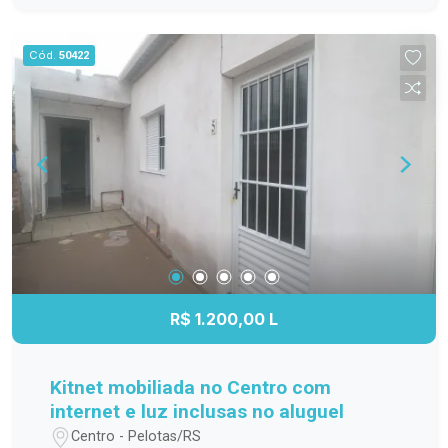
família; Cozinha funcional, com ótimo
aproveitamento do espaço; Banheiro completo;
Cód.
50422
Apartamento localizado no 3º andar,
proporcionando mais privacidade, boa ventilação
e excelente iluminação natural. Localização
Localizado na Avenida Duque de Caxias, o
Residencial Estrela Gaúcha oferece fácil acesso
aos principais pontos da cidade. O imóvel está
próximo a supermercados, escolas, farmácias,
transporte público e diversos comércios e
serviços, trazendo mais praticidade para o dia a
dia. Agende sua visita. Não perca a oportunidade
de conhecer este apartamento. Entre em contato
R$ 1.200,00 L
e agende sua visita para descobrir tudo o que
este imóvel tem a oferecer!
Kitnet mobiliada no Centro com
internet e luz inclusas no aluguel
Centro - Pelotas/RS