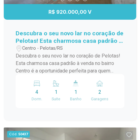
R$ 920.000,00 V
Descubra o seu novo lar no coração de
Pelotas! Esta charmosa casa padrão à
venda no bairro Centro é a
Centro - Pelotas/RS
oportunidade perfeita para quem
Descubra o seu novo lar no coração de Pelotas!
busca conforto e praticidade. Com
Esta charmosa casa padrão à venda no bairro
uma localização privilegiada, você
Centro é a oportunidade perfeita para quem
estará a poucos passos de diversas
busca conforto e praticidade. Com uma
comodidades,
localização privilegiada, você estará a poucos
4
1
1
2
passos de diversas comodidades, como
Dorm.
Suite
Banho
Garagens
supermercados, restaurantes, lojas e escolas. A
casa possui um layout funcional, com amplos
espaços internos que garantem conforto para
você e sua família. Os quartos são arejados e
iluminados, proporcionando um ambiente
Cód.
50437
acolhedor. A sala de estar é ideal para receber