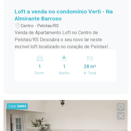
Loft a venda no condomínio Verti - Na
Almirante Barroso
Centro - Pelotas/RS
Venda de Apartamento Loft no Centro de
Pelotas/RS Descubra o seu novo lar neste
incrível loft localizado no coração de Pelotas!
Este apartamento padrão, em um condomínio em
construção, oferece o melhor da modernidade e
1
1
28 m²
conforto, ideal para quem busca praticidade e
Dorm.
Banho
A. Total
estilo de vida urbano. Com uma localização
privilegiada no centro da cidade, você estará a
poucos passos de tudo que precisa:
restaurantes, lojas, cafés e opções de
entretenimento. O condomínio conta com uma
Cód.
50432
infraestrutura de lazer completa, perfeita para
relaxar e aproveitar momentos especiais com
amigos e familiares. O loft possui um design
contemporâneo, aproveitando ao máximo a