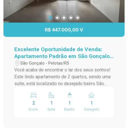
R$ 447.000,00 V
Excelente Oportunidade de Venda:
Apartamento Padrão em São Gonçalo,
Pelotas/RS
São Gonçalo - Pelotas/RS
Você acaba de encontrar o lar dos seus sonhos!
Este lindo apartamento de 2 quartos, sendo uma
suíte, está localizado no desejado bairro São
Gonçalo, a poucos passos do Shopping Pelotas
e do Fórum. Com uma sacada charmosa e
2
1
1
1
churrasqueira, este espaço é perfeito para
Dorm.
Suite
Banho
Garagem
receber amigos e familiares em momentos de
descontração. O apartamento conta com uma
infraestrutura de lazer completa, incluindo piscina