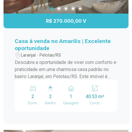
R$ 270.000,00 V
Casa à venda no Amarilis | Excelente
oportunidade
Laranjal - Pelotas/RS
Descubra a oportunidade de viver com conforto e
praticidade em uma charmosa casa padrão no
bairro Laranjal, em Pelotas/RS. Este imóvel é
ideal para quem busca um lar aconchegante e
bem localizado. A casa conta com amplos
2
2
1
40.53 m²
ambientes, proporcionando uma ótima circulação
Dorm.
Banho
Garagem
Const.
e iluminação natural. A sala de estar é perfeita
para momentos em família, enquanto a cozinha
integrada oferece funcionalidade e espaço para
suas receitas favoritas. O dormitório é arejado e