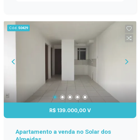
ambientes bem distribuídos e funcionais. Entre
os diferenciais, destacam-se os móveis
planejados na cozinha, sala de estar, banheiro e
dormitório principal, proporcionando mais
Cód.
50429
organização e elegância. O banheiro possui box
de vidro, e o quarto principal conta com ar-
condicionado, garantindo maior conforto em
todas as estações. A sacada com churrasqueira é
perfeita para reunir a família e os amigos, além
de oferecer a possibilidade de fechamento em
vidro, agregando ainda mais conforto e
valorização ao imóvel. Se você procura um
apartamento moderno, bem equipado e pronto
para receber sua família, esta é a oportunidade
ideal! Entre em contato e agende sua visita!
R$ 139.000,00 V
Apartamento a venda no Solar dos
Almeidas.